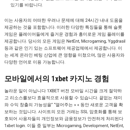
있기를 바랍니다.
이는 사용자의 어떠한 우려나 문제에 대해 24시간 내내 도움을
제공하는 것을 포함합니다. 이러한 다양한 특징들을 통해 슬롯
게임은 플레이어들에게 즐거운 경험과 흥미로운 게임 플레이를
제공합니다. 당사의 모든 게임은 NetEnt, Microgaming, Yggdrasil
등과 같은 인기 있는 소프트웨어 제공업체에서 제공합니다. 이
는 세계 온라인 베팅 산업에 큰 영향을 미쳤으며, 많은 사용자와
다양한 언어로 이용 가능합니다.
모바일에서의 1xbet 카지노 경험
놀라운 일이 아닙니다 1XBET 버전 모바일 시간을 크게 절약하
고 리소스를보다 효율적으로 사용할 수 있습니다. 끝없는 재미
와 수익 창출의 가능성을” “열어주는 » « 동안 새로운 고객을 확
보하는 것입니다. 사이트의 모든 거래는 SSL 암호화를 통해 보
호되어 사용자들의 개인정보와 금융정보가 안전하게 처리된다
1xbet login. 이들 중 일부는 Microgaming, Development, NetEnt,