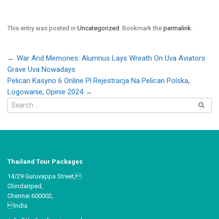
This entry was posted in
Uncategorized
. Bookmark the
permalink
.
←
War And Memories: Alumnus Lays Wreath On Uva Aviators
Grave Uva Nowadays
Pelican Kasyno 6 Online Pl Rejestracja Na Pelican Polska,
Logowanie, Opinie 2024
→
Thailand Tour Packages
14/29 Guruvappa Street,
Chindariped,
Chennai 600002,
India.