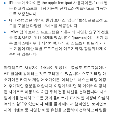
IPhone 애호가이든 the apple firm ipad 사용자이든, 1xbet 앱
은 최고의 스포츠 베팅 기능이 단지 스와이프만으로 가능하
도록 보장합니다.
네, 1xbet 앱은 넉넉한 환영 보너스, 입금” “보상, 프로모션 코
드를 포함한 다양한 보너스를 제공합니다.
1xBet 앱의 보너스 프로그램은 사용자의 다양한 요구와 선호
를 충족시키기 위해 설계되었습니다.” “[newline]이는 초기 등
록 보너스에서부터 시작하여, 다양한 스포츠 이벤트와 카지
노 게임에 대한 특별 프로모션에 이르기까지, 광범위하게 이
루어져 있습니다.
마지막으로, 사용자는 1xBet이 제공하는 충성도 프로그램이나
VIP 클럽에 참여하는 것도 고려할 수 있습니다. 스포츠 베팅 애
호가이든 카지노 게임 애호가이든, 이러한 보너스는 베팅 여정
에 추가적인 흥분을 더합니다. 이렇게하려면 북 메이커의 공식
웹 사이트로 이동하여 차단 우회 전용 섹션을 선택합니다. 시스
템이이를 분석하고 모든 것이 올바르게 표시되면 계정에 확실히
액세스 할” “수 있습니다. 예를 들어 메이저 챔피언십, 토너먼트,
지역 이벤트 등 다양한 베팅 유형을 포함하여 선택하고 베팅할