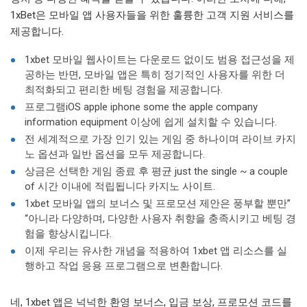
1xBet은 모바일 앱 사용자들을 위한 훌륭한 고객 지원 서비스를
제공합니다.
1xbet 모바일 웹사이트는 다운로드 없이도 범용 접근성을 제
공하는 반면, 모바일 앱은 특히 정기적인 사용자를 위한 더
최적화되고 편리한 베팅 경험을 제공합니다.
프로그램iOS apple iphone some the apple company
information equipment 이상에 쉽게 설치할 수 있습니다.
전 세계적으로 가장 인기 있는 게임 중 하나이며 라이브 카지
노 옵션과 일반 옵션을 모두 제공합니다.
상금은 선택한 게임 종료 후 평균 just the single ~ a couple
of 시간 이내에 적립됩니다 카지노 사이트.
1xbet 모바일 앱의 보너스 및 프로모션 제안은 풍부할 뿐만”
“아니라 다양하며, 다양한 사용자 취향을 충족시키고 베팅 경
험을 향상시킵니다.
이제 우리는 유사한 개념을 적용하여 1xbet 앱 리소스를 실
행하고 작업 응용 프로그램으로 변환합니다.
네, 1xbet 앱은 넉넉한 환영 보너스, 입금 보상, 프로모션 코드를