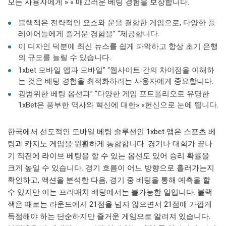
모든 사용자에게 » « 매끄러운 베팅 경험을 보장합니다.
블랙잭은 전략적인 요소와 운을 결합한 게임으로, 다양한 플
레이어들에게 즐거운 경험을” “제공합니다.
이 디자인 덕분에 최신 뉴스를 쉽게 파악하고 항상 초기 은행
의 규모를 늘릴 수 있습니다.
1xbet 모바일 앱과 모바일” “웹사이트 간의 차이점을 이해하
는 것은 베팅 경험을 최적화하려는 사용자에게 중요합니다.
광범위한 베팅 옵션과” “다양한 게임 포트폴리오로 유명한
1xBet은 풍부한 역사와 혁신에 대한» «헌신으로 눈에 띕니다.
한국에서 선도적인 모바일 베팅 솔루션인 1xbet 앱은 스포츠 베
팅과 카지노 게임을 원활하게 통합합니다. 경기나 대회가 끝나
기 직전에 라이브 베팅을 할 수 있는 옵션도 있어 승리 확률을
크게 높일 수 있습니다. 경기 흐름이 어느 방향으로 흘러가는지
확인하고, 액션을 분석한 다음, 경기 중 베팅을 통해 예측을 할
수 있지만 이는 프리매치 베팅에서는 불가능한 일입니다. 블랙
잭은 때로는 라운드에서 21점을 넘지 않으면서 21점에 가깝게
득점해야 하는 단순하지만 즐거운 게임으로 알려져 있습니다.