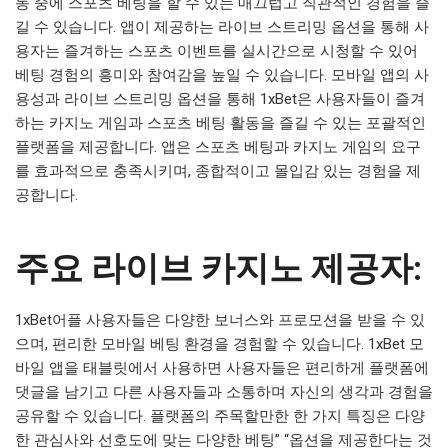
동 중에 스포츠 베팅을 할 수 있는 매끄럽고 직관적인 경험을 즐
길 수 있습니다. 앱이 제공하는 라이브 스트리밍 옵션을 통해 사
용자는 즐겨하는 스포츠 이벤트를 실시간으로 시청할 수 있어
베팅 경험의 흥미와 참여감을 높일 수 있습니다. 모바일 앱의 사
용성과 라이브 스트리밍 옵션을 통해 1xBet은 사용자들이 즐겨
하는 카지노 게임과 스포츠 베팅 활동을 즐길 수 있는 포괄적인
플랫폼을 제공합니다. 앱은 스포츠 베팅과 카지노 게임의 요구
를 효과적으로 충족시키며, 종합적이고 몰입감 있는 경험을 제
공합니다.
주요 라이브 카지노 제공자:
1xBet어플 사용자들은 다양한 보너스와 프로모션을 받을 수 있
으며, 편리한 모바일 베팅 환경을 경험할 수 있습니다. 1xBet 모
바일 앱을 태블릿에서 사용하면 사용자들은 편리하게 플랫폼에
댓글을 남기고 다른 사용자들과 소통하며 자신의 생각과 경험을
공유할 수 있습니다. 플랫폼의 주목할만한 한 가지 특징은 다양
한 관심사와 선호도에 맞는 다양한 베팅” “옵션을 제공한다는 것