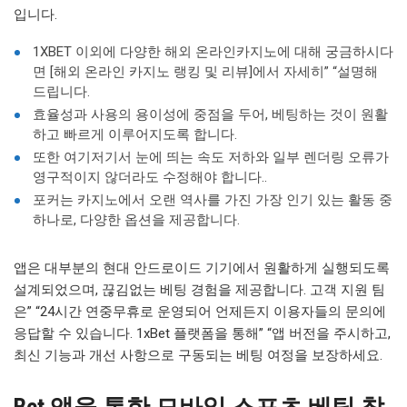
입니다.
1XBET 이외에 다양한 해외 온라인카지노에 대해 궁금하시다
면 [해외 온라인 카지노 랭킹 및 리뷰]에서 자세히” “설명해
드립니다.
효율성과 사용의 용이성에 중점을 두어, 베팅하는 것이 원활
하고 빠르게 이루어지도록 합니다.
또한 여기저기서 눈에 띄는 속도 저하와 일부 렌더링 오류가
영구적이지 않더라도 수정해야 합니다..
포커는 카지노에서 오랜 역사를 가진 가장 인기 있는 활동 중
하나로, 다양한 옵션을 제공합니다.
앱은 대부분의 현대 안드로이드 기기에서 원활하게 실행되도록
설계되었으며, 끊김없는 베팅 경험을 제공합니다. 고객 지원 팀
은” “24시간 연중무휴로 운영되어 언제든지 이용자들의 문의에
응답할 수 있습니다. 1xBet 플랫폼을 통해” “앱 버전을 주시하고,
최신 기능과 개선 사항으로 구동되는 베팅 여정을 보장하세요.