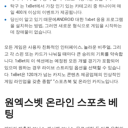
탁구 는 1xBet에서 가장 인기 있는 카테고리 중 하나이며 매
일 400개 이상의 이벤트가 제공됩니다.
당신이 알고 있기 때문에ANDROID 대한 1xbet 응용 프로그램
을 설치하는 방법, 그러면 새로운 형식으로 게임을 시작하는
데 장애물이 없습니다.
모든 게임은 사용자 친화적인 인터페이스, 놀라운 비주얼, 그리
고 각 스핀 또는 카드가 나눠질 때마다 큰 승리의 기회를 약속합
니다. 1xBet의 이 섹션에는 예정된 모든 개별 경기가 포함되어
있으며 원하는 경우 라이브 스트리밍 옵션을 선택할 수 있습니
다. 1xBet은 120개가 넘는 카지노 콘텐츠 제공업체의 인상적인
게임 라인업을 갖춘 종합” “스포츠북 및 온라인 카지노입니다.
원엑스벳 온라인 스포츠 베
팅