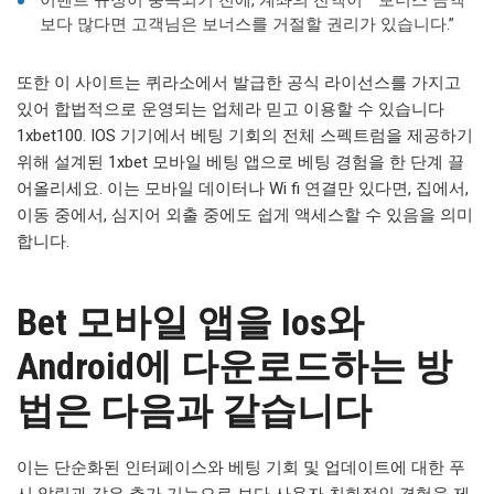
이벤트 규정이 충족되기 전에, 계좌의 잔액이” “보너스 금액
보다 많다면 고객님은 보너스를 거절할 권리가 있습니다.”
또한 이 사이트는 퀴라소에서 발급한 공식 라이선스를 가지고
있어 합법적으로 운영되는 업체라 믿고 이용할 수 있습니다
1xbet100. IOS 기기에서 베팅 기회의 전체 스펙트럼을 제공하기
위해 설계된 1xbet 모바일 베팅 앱으로 베팅 경험을 한 단계 끌
어올리세요. 이는 모바일 데이터나 Wi fi 연결만 있다면, 집에서,
이동 중에서, 심지어 외출 중에도 쉽게 액세스할 수 있음을 의미
합니다.
Bet 모바일 앱을 Ios와
Android에 다운로드하는 방
법은 다음과 같습니다
이는 단순화된 인터페이스와 베팅 기회 및 업데이트에 대한 푸