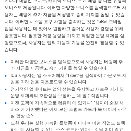
게다가 재충전 보너스, 캐시백 보너스, 무료 베팅 등 다른 유형의
보너스도 제공됩니다. 이러한 다양한 보너스를 탐색함으로써 사
용자는 베팅에 추가 자금을 제공받고 승리 기회를 높일 수 있습
니다. 이러한 시스템 요구 사항을 충족하는 것은 1xBet 모바일
앱을 사용하는 데 있어서 원활하고 즐거운 사용자 경험을 위해
중요합니다. 필요한 저장 용량을 가지고 적절한 운영 체제를 실
행함으로써, 사용자는 앱의 기능과 기능을 완전히 활용할 수 있
습니다.
이러한 다양한 보너스를 탐색함으로써 사용자는 베팅에 추
가 자금을 제공받고 승리 기회를 높일 수 있습니다.
IOS 사용자는 앱 스토어에서 “1xbet”을 검색하여 다운로드 지
침을 따라 앱을 다운로드할 수 있습니다.
정기적인 업데이트는 앱의 성능을 유지하고 새로운 기기 및
운영 체제와의 호환성을 보장하는 데 필수적입니다.
이전 고객이 지속적으로 컴퓨터 에 있거나” “심지어 순찰 서
비스 에 가야했다면 이제 모든 트럼프 카드가 북 메이커 사무
실 항상 손에.
또한 우리는 실행 가능한 플랫폼이 아니며 어떤 작업도 실행
하는 데 사용할 수 없는 소스 코드만 있다는 것을 이미 알고