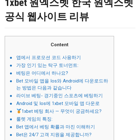
1xbet 원엑스벳 한국 원엑스벳
공식 웹사이트 리뷰
Content
앱에서 프로모션 코드 사용하기
가장 인기 있는 탁구 토너먼트:
베팅은 어디에서 하나요?
Bet 모바일 앱을 Ios와 Android에 다운로드하
는 방법은 다음과 같습니다
라이브 베팅- 경기중인 스포츠에 베팅하기
Android 및 Ios에 1xbet 모바일 앱 다운로
1xbet 베팅 회사 — 무엇이 궁금하세요?
룰렛 게임의 특징:
Bet 앱에서 베팅 확률과 마진 이해하기
Bet은 24/7 고객 지원을 제공합니까?