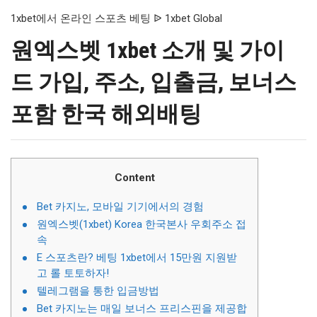
1xbet에서 온라인 스포츠 베팅 ᐉ 1xbet Global
원엑스벳 1xbet 소개 및 가이
드 가입, 주소, 입출금, 보너스
포함 한국 해외배팅
Content
Bet 카지노, 모바일 기기에서의 경험
원엑스벳(1xbet) Korea 한국본사 우회주소 접
속
E 스포츠란? 베팅 1xbet에서 15만원 지원받
고 롤 토토하자!
텔레그램을 통한 입금방법
Bet 카지노는 매일 보너스 프리스핀을 제공합