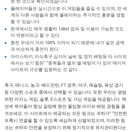
한 한 것으로 확인되었습니다.
플레이어들은 실시간으로 이 게임들을 즐길 수 있으며, 전 세
계의 다른 사람들과 함께 플레이하는 추가적인 흥분을 경험
할 수 있습니다.
한국에서도 매우 원활히 1xBet 접속 및 이용이 가능한 것도
이 덕분이라고 할 수 있다.
환전 우대가 거의 100% 가까이 되기 때문에 내가 넣은 금액
과 비슷하게 충전이 된다.
아이스하키, 미식축구 심지어 날씨 및 정치 배팅등 타 사이트
에서는 보기 힘든” “종목들과 별의 별 배팅이 다 있어 메이저
사이트의 규모를 입증하는 것 같다.
축구, 테니스, 농구, 배드민턴, F1 경주, 야구, 레슬링, 육상 경기
등 다양한 스포츠 중에서 선택할 수 있습니다. 또한 우리는 광범
위한 카지노 게임, 슬롯, E스포츠 및 가상 게임을 제공합니다. 액
션에 뛰어들어 항상 갈망해 왔던 몰입형 라이브 베팅 경험을 즐
겨보세요. 이 사이트에서 제공되는 모든 링크는 귀하가” “안전한
프록시 연결을 할 수 있도록 세심하게 선별되었으며, 이러한 링
크는 귀하의 안전을 보장하기 위해 정기적으로 유지관리된다는