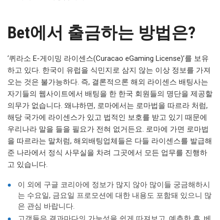
Bet에서 출금하는 방법은?
‘퀴라소 E-게이밍 라이센스(Curacao eGaming License)’를 보유
하고 있다. 한국이 유럽을 식민지로 삼지 않는 이상 정보를 가져
오는 것은 불가능하다. 즉, 결론적으론 해외 라이센스 배팅사는
자기들의 웹사이트에서 배팅을 한 한국 회원들의 명단을 제공할
의무가 없습니다. 왜냐하면, 로마에서는 로마법을 따르라 처럼,
해당 국가에 라이센스가 있고 법적인 보호를 받고 있기 때문에
우리나라 말을 들을 필요가 전혀 없거든요. 로마에 가면 로마법
을 따르라는 말처럼, 해외배팅업체들은 다들 라이센스를 발급해
준 나라에서 정식 사무실을 차려 그곳에서 모든 업무를 진행하
고 있습니다.
이 외에 구글 코리아에 정보가 많지 않아 많이들 궁금해하시
는 수요일, 금요일 프로모션에 대한 내용도 포함돼 있으니 많
은 관심 바랍니다.
고객들은 결과마다의 가능성을 쉽게 따져보고, 예측한 후, 베