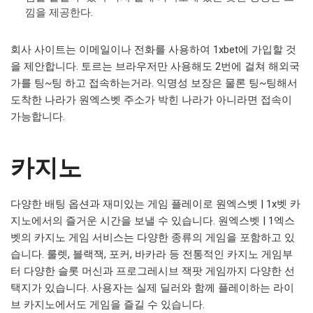
낌을 제공한다.
회사 사이트는 이메일이나 전화를 사용하여 1xbet에 가입할 것
을 제안합니다. 토르는 브라우저만 사용해도 2번에 걸쳐 해외국
가를 팅~팅 하고 접속하는거라. 익명성 보장은 물론 팅~팅해서
도착한 나라가 원엑스벳 주소가 박힌 나라가 아니라면 접속이
가능합니다.
카지노
다양한 배팅 옵션과 재미있는 게임 플레이로 원엑스벳 | 1x벳 카
지노에서의 즐거운 시간을 보낼 수 있습니다. 원엑스벳 | 1엑스
벳의 카지노 게임 서비스는 다양한 종류의 게임을 포함하고 있
습니다. 룰렛, 블랙잭, 포커, 바카라 등 전통적인 카지노 게임부
터 다양한 슬롯 머신과 프로그레시브 잭팟 게임까지 다양한 선
택지가 있습니다. 사용자는 실제 딜러와 함께 플레이하는 라이
브 카지노에서도 게임을 즐길 수 있습니다.