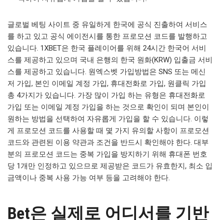
글로벌 베팅 사이트 중 유일하게 한국에 공식 진출하여 서비스
를 하고 있고 공식 에이전시를 통한 프로모션 코드를 발행하고
있습니다. 1XBET은 한국 플레이어를 위해 24시간 한국어 서비
스를 제공하고 있으며 국내 은행의 한국 원화(KRW) 입출금 서비
스를 제공하고 있습니다. 원엑스벳 가입방법은 SNS 또는 메신
저 가입, 본인 이메일 계정 가입, 휴대전화로 가입, 원클릭 가입
총 4가지가 있습니다. 가장 많이 가입 하는 유형은 휴대전화로
가입 또는 이메일 계정 가입을 하는 것으로 확인이 되며 본인이
원하는 방법을 선택하여 자유롭게 가입을 할 수 있습니다. 이렇
게 프로모션 코드를 사용할 때 몇 가지 유의할 사항이 프로모션
코드와 관련된 이용 약관과 조건을 반드시 확인해야 한다. 대부
분의 프로모션 코드는 중복 가입을 방지하기 위해 휴대폰 번호
당 1개만 인정하고 있으므로 제공받은 코드가 유효한지, 최소 입
금액이나 중복 사용 가능 여부 등을 고려해야 한다.
Bet은 실제로 어디서를 기반