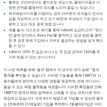
룰렛은 간단하면서도 흥미로운 게임으로, 플레이어들은 다
양한 전략을 활용하여 승리를 노리며 즐길 수 있습니다.
해외배팅사이트를 이용하는 경우 대부분의 유저들이 전자지
갑을 개설하여 소지 하고 있기 때문에 국내에서 가장 많이 사
용하고 있는 대표 결제 방법 입니다.
예를 들어, 아스트로 페이를 통해 1xBet에 입금하고자” “한다
면 결제 방식에서 ‘Astro Pay’를 클릭하고 ‘입금 방법’을 클릭
한 후 암호 화폐 지갑에서 외부로 출금하는 방법을 쉽게 확인
할 수 있다.
1xBet의 120% 첫 입금 보너스는 첫 입금 금액의 120%를 추
가로 받을 수 있는 보너스이다.
더 나은 예측을 위해 ‘결과’ 탭에서 각 선수의 과거 승패” “등의
통계를 확인할 수 있습니다. 이러한 기능들을 통해 1XBET은 사
용자들에게 편리하고 다양한 경험을 제공하며, 언제 어디서나
즐길 수 있는 베팅 플랫폼을 제공합니다. 이러한 특징들로 인해
1XBET은 한국의 베팅 업계에서 신뢰할 수 있는 파트너로 자리
매김하고 있습니다. 크게 4가지 방법으로 가입할 수 있는데 필자
는 [전화로]와 [이메일로] 가입을 추천한다. [원클릭]가입은 아이