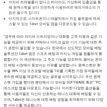
어차피 트래블룰이 없다고 하더라도, 가상화폐 입출금을 통
해 원엑스벳을 보다 안전하게 이용하려면 해외거래소의 거
침은 필수적 입니다.
마지막으로, 스마트폰이나 태블릿에서 직접 플랫폼에 액세
스할 수 있는 1xbet 모바일 앱을 다운로드할 수 있습니다.
“경우에 따라 라이브 스트리밍이나 대화형 고객 지원과 같은 기
능을 제공하기 위해 카메라나 마이크 같은 기기 기능에 대한 추
가 권한이 필요할 수 있습니다. 한국에서 선도적인 모바일 베팅
솔루션인 1xbet 앱은 스포츠 베팅과 카지노 게임을 원활하게 통
합합니다. 이 섹션에서는 그 주요 기능을 강조하여, 붐비는 온라
인 베팅 시장에서 돋보이는 이유를 설명합니다. 원엑스벳은 환
수율 98% 이상 오즈포탈 배당율 1위를 기록한 가장 유저들에게
유리한 배당을 제공하고 있는 글로벌 사이트입니다. 우선 원엑
스벳 가입을 했다면 왠만해서 다 모바일 SOFTWARE 혹은” “PC
데스크탑 앱을 다운로드 가능합니다. 이러한 다양한 옵션들을
통해 사용자들은 자신이 선호하는 테니스 대회에 베팅할 수 있
으며, 1xBet은 테니스에 대한 베팅 경험을 최적화하기 위해 다양
한 서비스를 제공합니다.