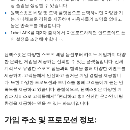
팅 슬립을 생성할 수 있습니다.
원엑스벳은 베팅 및 도박 플랫폼으로 선택하시면 다양한 기
능과 다채로운 경험을 제공하여 사용자들의 실망을 없애고
높은 만족도를 제공합니다.
1xbet APK를 제3자 출처에서 다운로드하려면 안드로이드 폰
의 설정을 조정해야 합니다.
원엑스벳은 다양한 스포츠 베팅 옵션부터 카지노 게임까지 다양
한 온라인 게임을 제공하는 신뢰할 수 있는 플랫폼입니다. 전세
계적으로 유명한 스포츠 팀들과의 협력을 통해 다양한 이벤트를
제공하며, 고객들에게 안전하고 즐거운 게임 경험을 제공합니
다. 또한 다양한 프로모션과 보너스를 통해 고객들에게 높은 만
족도를 제공하고 있습니다. 종합적으로, 원엑스벳은 다양한 게
임과 서비스로 고객들에게” “편리하고 흥미진진한 온라인 베팅
환경을 제공하는 믿을 수 있는 파트너입니다.
가입 주소 및 프로모션 정보: