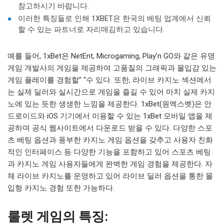
참고하시기 바랍니다.
이러한 특징들로 인해 1XBET은 한국의 베팅 업계에서 신뢰
할 수 있는 파트너로 자리매김하고 있습니다.
예를 들어, 1xBet은 NetEnt, Microgaming, Play’n GO와 같은 유명
게임 개발사의 게임을 제공하여 고품질의 그래픽과 몰입감 있는
게임 플레이를 경험할” “수 있다. 또한, 라이브 카지노 섹션에서
는 실제 딜러와 실시간으로 게임을 즐길 수 있어 마치 실제 카지
노에 있는 듯한 생생한 느낌을 제공한다. 1xBet(원엑스벳)은 안
드로이드와 iOS 기기에서 이용할 수 있는 1xBet 모바일 앱을 제
공하며 공식 웹사이트에서 다운로드 받을 수 있다. 다양한 스포
츠 베팅 옵션과 풍부한 카지노 게임 옵션을 갖추고 사용자 친화
적인 인터페이스 등 다양한 기능을 포함하고 있어 스포츠 베팅
과 카지노 게임 사용자들에게 완벽한 게임 경험을 제공한다. 자
체 라이브 카지노를 운영하고 있어 라이브 딜러 옵션을 통한 몰
입형 카지노 경험 또한 가능하다.
룰렛 게임의 특징: