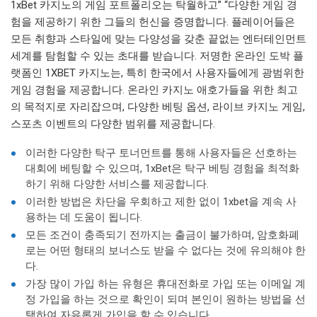
1xBet 카지노의 게임 포트폴리오는 탁월하고” “다양한 게임 경
험을 제공하기 위한 그들의 헌신을 증명합니다. 플레이어들은
모든 취향과 스타일에 맞는 다양성을 갖춘 끝없는 엔터테인먼트
세계를 탐험할 수 있는 초대를 받습니다. 저명한 온라인 도박 플
랫폼인 1XBET 카지노는, 특히 한국에서 사용자들에게 광범위한
게임 경험을 제공합니다. 온라인 카지노 애호가들을 위한 최고
의 목적지로 자리잡으며, 다양한 베팅 옵션, 라이브 카지노 게임,
스포츠 이벤트의 다양한 범위를 제공합니다.
이러한 다양한 탁구 토너먼트를 통해 사용자들은 선호하는
대회에 베팅할 수 있으며, 1xBet은 탁구 베팅 경험을 최적화
하기 위해 다양한 서비스를 제공합니다.
이러한 방법은 차단을 우회하고 제한 없이 1xbet을 계속 사
용하는 데 도움이 됩니다.
모든 조건이 충족되기 전까지는 출금이 불가하며, 암호화폐
로는 어떤 형태의 보너스도 받을 수 없다는 것에 유의해야 한
다.
가장 많이 가입 하는 유형은 휴대전화로 가입 또는 이메일 계
정 가입을 하는 것으로 확인이 되며 본인이 원하는 방법을 선
택하여 자유롭게 가입을 할 수 있습니다.