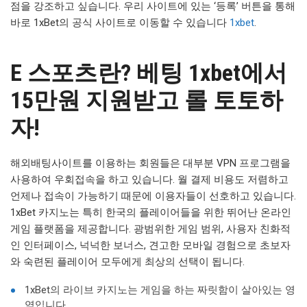
점을 강조하고 싶습니다. 우리 사이트에 있는 ‘등록’ 버튼을 통해
바로 1xBet의 공식 사이트로 이동할 수 있습니다
1xbet
.
E 스포츠란? 베팅 1xbet에서
15만원 지원받고 롤 토토하
자!
해외배팅사이트를 이용하는 회원들은 대부분 VPN 프로그램을
사용하여 우회접속을 하고 있습니다. 월 결제 비용도 저렴하고
언제나 접속이 가능하기 때문에 이용자들이 선호하고 있습니다.
1xBet 카지노는 특히 한국의 플레이어들을 위한 뛰어난 온라인
게임 플랫폼을 제공합니다. 광범위한 게임 범위, 사용자 친화적
인 인터페이스, 넉넉한 보너스, 견고한 모바일 경험으로 초보자
와 숙련된 플레이어 모두에게 최상의 선택이 됩니다.
1xBet의 라이브 카지노는 게임을 하는 짜릿함이 살아있는 영
역입니다.