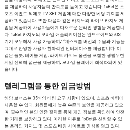
를 제공하여 사용자들의 만족도를 높이고 있습니다. 1xBet은 스
포츠 이벤트 외에도 TV SET 게임에 대한 다양한 베팅 기회를 제
공하고 있습니다. 또한 다음과 같은 카지노와 라이브 카지노 게
임을 제공하여 사용자들에게 다채로운 온라인 경험을 제공합니
다. 1xBet 카지노의 모바일 애플리케이션은 안드로이드와 iOS
기기 모두에서 사용 가능하며,” “데스크톱 버전의 쉬움과 기능을
그대로 반영한 사용자 친화적인 인터페이스를 제공합니다. 이
앱은 슬롯, 테이블 게임, 라이브 카지노 옵션을 포함한 광범위한
게임 선택에 접근을 제공하며, 모바일 플레이에 최적화되어 있
습니다.
텔레그램을 통한 입금방법
해당 보너스는 35배의 베팅 요구 사항이 있으며, 스포츠 베팅에
사용할 수 있다. 회원들에게 높은 수준의 보안을 제공하고 있으
며, 필수적인 본인 인증 절차를 통해 개인 정보를 확인하여 안전
한 거래를 보장하고 있다. 이러한 이유로 1xBet은 신뢰할 수 있
는 온라인 카지노 및 스포츠 베팅 사이트로 명성을 얻고 있다.