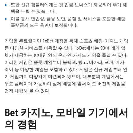
또한 신규 갬블러에게는 첫 입금 보너스가 제공되어 추가 혜
택을 누릴 수 있습니다.
이를 통해 합법성, 금융 보안, 품질 및 서비스를 포함한 베팅
플랫폼의 모든 측면이 보장됩니다.
가입을 완료했다면 1xBet 계정을 통해 스포츠 베팅, 카지노 게임
등 다양한 서비스를 이용할 수 있다. 1xBet에서는 90여 개의 업
체가 제공하는 방대한 양의 온라인 카지노 게임을 즐길 수 있다.
이러한 게임은 슬롯 게임부터 블랙잭, 빙고, 바카라, 포커, 메가
웨이 등 다양한 게임을 포함하고 있다. 게임은 신규 게임부터 인
기 게임까지 다양하게 마련되어 있으며, 대부분의 게임에서는
무료 플레이가 가능하여 실제 베팅에 앞서 데모 버전의 게임을
먼저 체험해 볼 수 있다.
Bet 카지노, 모바일 기기에서
의 경험