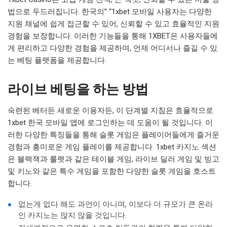
법으로 두드러집니다. 한국의” “1xbet 모바일 사용자는 다양한
지원 채널에 쉽게 접근할 수 있어, 신뢰할 수 있고 효율적인 지원
경험을 보장합니다. 이러한 기능들을 통해 1XBET은 사용자들에
게 편리하고 다양한 경험을 제공하며, 언제 어디서나 즐길 수 있
는 베팅 플랫폼을 제공합니다.
라이브 베팅을 하는 방법
숙련된 베터든 새로운 이용자든, 이 단계별 지침은 효율적으로
1xbet 한국 모바일 앱에 로그인하는 데 도움이 될 것입니다. 이
러한 다양한 특징들을 통해 슬롯 게임은 플레이어들에게 즐거운
경험과 흥미로운 게임 플레이를 제공합니다. 1xbet 카지노 섹션
은 블랙잭과 룰렛과 같은 테이블 게임, 라이브 딜러 게임 및 빙고
및 키노와 같은 특수 게임을 포함한 다양한 슬롯 게임을 호스트
합니다.
없는게 없다 해도 과언이 아니며, 이보다 더 규모가 큰 온라
인 카지노는 많지 않을 것입니다.