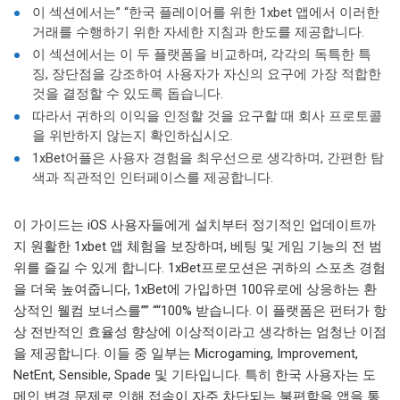
이 섹션에서는” “한국 플레이어를 위한 1xbet 앱에서 이러한
거래를 수행하기 위한 자세한 지침과 한도를 제공합니다.
이 섹션에서는 이 두 플랫폼을 비교하며, 각각의 독특한 특
징, 장단점을 강조하여 사용자가 자신의 요구에 가장 적합한
것을 결정할 수 있도록 돕습니다.
따라서 귀하의 이익을 인정할 것을 요구할 때 회사 프로토콜
을 위반하지 않는지 확인하십시오.
1xBet어플은 사용자 경험을 최우선으로 생각하며, 간편한 탐
색과 직관적인 인터페이스를 제공합니다.
이 가이드는 iOS 사용자들에게 설치부터 정기적인 업데이트까
지 원활한 1xbet 앱 체험을 보장하며, 베팅 및 게임 기능의 전 범
위를 즐길 수 있게 합니다. 1xBet프로모션은 귀하의 스포츠 경험
을 더욱 높여줍니다, 1xBet에 가입하면 100유로에 상응하는 환
상적인 웰컴 보너스를”” ““100% 받습니다. 이 플랫폼은 펀터가 항
상 전반적인 효율성 향상에 이상적이라고 생각하는 엄청난 이점
을 제공합니다. 이들 중 일부는 Microgaming, Improvement,
NetEnt, Sensible, Spade 및 기타입니다. 특히 한국 사용자는 도
메인 변경 문제로 인해 접속이 자주 차단되는 불편함을 앱을 통