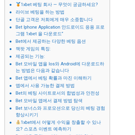
1xbet 베팅 회사 — 무엇이 궁금하세요?
라이브 베팅을 하는 방법
단골 고객은 저희에게 매우 소중합니다
Bet Iphone Application 안드로이드 응용 프로
그램 1xbet 을 다운로드”
Bet에서 제공하는 다양한 베팅 옵션
잭팟 게임의 특징:
제공되는 기능:
Bet 모바일 앱을 Ios와 Android에 다운로드하
는 방법은 다음과 같습니다
Bet 앱에서 베팅 확률과 마진 이해하기
앱에서 사용 가능한 결제 방법
Bet의 베팅 사이트로서의 합법성과 안전성
Bet 모바일 앱에서 결제 방법 탐색
Bet 보너스와 프로모션으로 당신의 베팅 경험
향상시키기
1xbet에서 어떻게 수익을 창출할 수 있나
요? 스포츠 이벤트 예측하기