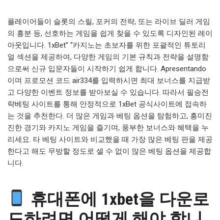
플레이어들이 슬롯의 스릴, 포커의 전략, 또는 라이브 딜러 게임
의 흥분 등, 선호하는 게임을 쉽게 찾을 수 있도록 디자인된 레이
아웃입니다. 1xBet” “카지노는 초보자를 위한 포괄적인 튜토리
얼 섹션을 제공하여, 다양한 게임의 기본 규칙과 전략을 설명함
으로써 신규 입문자들이 시작하기 쉽게 합니다. Apresentando
이며 프로모션 코드 air334를 입력하시면 최대 보너스를 지급받
고 다양한 이벤트 정보를 받아보실 수 있습니다. 따라서 필승전
략베팅 사이트를 통해 안정적으로 1xBet 공식사이트에 접속하
는 것을 추천한다. 더 많은 게임과 베팅 옵션을 탐험하고, 흥미진
진한 경기와 카지노 게임을 즐기며, 풍부한 보너스와 혜택을 누
리세요. 타 베팅 사이트와 비교했을 때 가장 많은 베팅 판을 제공
한다고 해도 무방할 정도로 셀 수 없이 많은 베팅 옵션을 제공합
니다.
휴대폰에 1xbet을 다운로
드하려면 어떻게 해야 합니