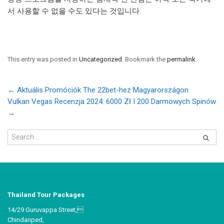
서 사용할 수 없을 수도 있다는 것입니다.
This entry was posted in
Uncategorized
. Bookmark the
permalink
.
←
Aktuális Promóciók The 22bet-hez Magyarországon
Vulkan Vegas Recenzja 2024: 6000 Zł I 200 Darmowych Spinów
→
Thailand Tour Packages
14/29 Guruvappa Street,
Chindariped,