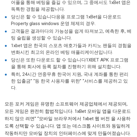
어플을 통해 베팅을 즐길 수 있으며, 그 중에서도 1xBet 앱은
독특한 경험을 제공합니다.
당신은 할 수 있습니다응용 프로그램 1xBet을 다운로드
Property glass windows 운영 체제의 경우.
고객들은 결과마다의 가능성을 쉽게 따져보고, 예측한 후, 베
팅 슬립을 생성할 수 있습니다.
1xbet 앱은 한국의 스포츠 애호가들과 카지노 팬들의 경험을
변화시킨 최고의 온라인 베팅 애플리케이션입니다.
당신은 또한 다운로드 할 수 있습니다1XBET APK 프로그램
을 통해 회사에 등록 절차를 진행하기 위해 설치합니다.
특히, 24시간 연중무휴 한국어 지원, 국내 계좌를 통한 편리
한 입출금” “등 한국 사용자를 위한” “서비스를 제공하고 있
다.
모든 포커 게임은 유명한 소프트웨어 제공업체에서 제공되며,
모든 게임은 완전히 합법적입니다. 1xBet 모바일 앱을 다운로드
하지 않으 려면” “모바일 브라우저에서 1xbet 웹 버전 을 사용하
도록 선택할 수 있습니다. 앱 또는 데스크톱 사이트와 동일하게
작동하지만 모바일 장치의 인터페이스에 맞게 만들어졌습니다.