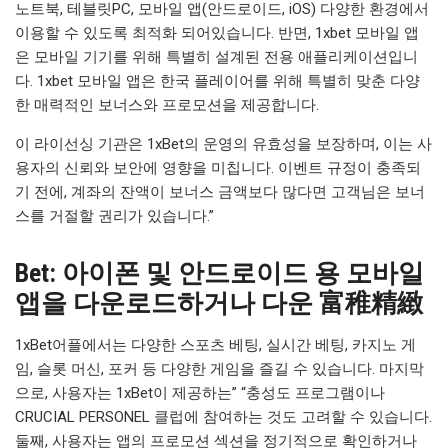
노트북, 테블릿PC, 모바일 앱(안드로이드, iOS) 다양한 환경에서
이용할 수 있도록 최적화 되어있습니다. 반면, 1xbet 모바일 앱
은 모바일 기기를 위해 특별히 설계된 전용 애플리케이션입니
다. 1xbet 모바일 앱은 한국 플레이어를 위해 특별히 맞춘 다양
한 매력적인 보너스와 프로모션을 제공합니다.
이 라이선싱 기관은 1xBet의 운영의 유효성을 보장하며, 이는 사
용자의 신뢰와 보안에 영향을 미칩니다. 이벤트 규정이 충족되
기 전에, 계좌의 잔액이 보너스 금액보다 많다면 고객님은 보너
스를 거절할 권리가 있습니다.”
Bet: 아이폰 및 안드로이드 용 모바일
앱을 다운로드하거나 다운 富稚精緻
1xBet어플에서는 다양한 스포츠 베팅, 실시간 베팅, 카지노 게
임, 슬롯 머신, 포커 등 다양한 게임을 즐길 수 있습니다. 마지막
으로, 사용자는 1xBet이 제공하는” “충성도 프로그램이나
CRUCIAL PERSONEL 클럽에 참여하는 것도 고려할 수 있습니다.
둘째, 사용자는 앱의 프로모션 섹션을 정기적으로 확인하거나