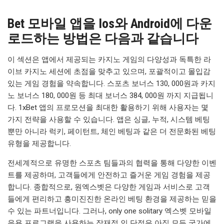
Bet 모바일 앱을 Ios와 Android에 다운
로드하는 방법은 다음과 같습니다
이 섹션은 앱에서 제공되는 카지노 게임의 다양성과 독특한 라
이브 카지노 세션에 초점을 맞추고 있으며, 포괄적이고 몰입감
있는 게임 경험을 약속합니다. 스포츠 보너스 130, 000원과 카지
노 보너스 180, 000원 등 최대 보너스 384, 000원 까지 지급됩니
다. 1xBet 앱의 프로모션을 최대한 활용하기 위해 사용자는 몇
가지 전략을 사용할 수 있습니다. 앱은 싱글, 누적, 시스템 베팅
뿐만 아니라 럭키, 페이턴트, 체인 베팅과 같은 더 전문화된 베팅
유형을 제공합니다.
전세계적으로 유명한 스포츠 팀들과의 협력을 통해 다양한 이벤
트를 제공하며, 고객들에게 안전하고 즐거운 게임 경험을 제공
합니다. 종합적으로, 원엑스벳은 다양한 게임과 서비스로 고객
들에게 편리하고 흥미진진한 온라인 베팅 환경을 제공하는 믿을
수 있는 파트너입니다. 그러나, only one solitary 엑스벳 모바일
응용 프로그램을 사용하는 잠재적 인 단점은 아직 모든 국가에