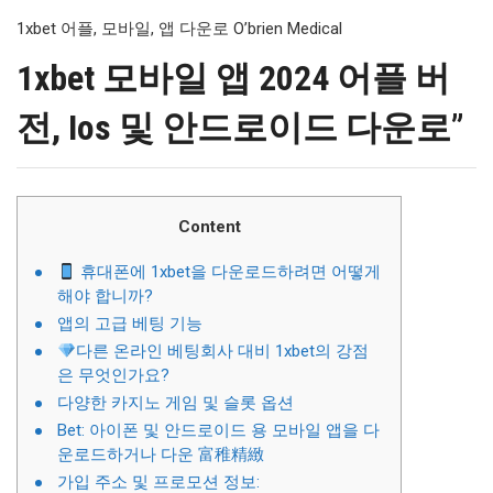
1xbet 어플, 모바일, 앱 다운로 O’brien Medical
1xbet 모바일 앱 2024 어플 버
전, Ios 및 안드로이드 다운로”
Content
휴대폰에 1xbet을 다운로드하려면 어떻게
해야 합니까?
앱의 고급 베팅 기능
다른 온라인 베팅회사 대비 1xbet의 강점
은 무엇인가요?
다양한 카지노 게임 및 슬롯 옵션
Bet: 아이폰 및 안드로이드 용 모바일 앱을 다
운로드하거나 다운 富稚精緻
가입 주소 및 프로모션 정보: