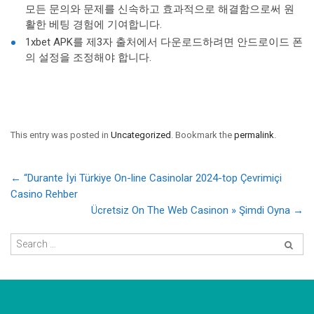
모든 문의와 문제를 신속하고 효과적으로 해결함으로써 원
활한 베팅 경험에 기여합니다.
1xbet APK를 제3자 출처에서 다운로드하려면 안드로이드 폰
의 설정을 조정해야 합니다.
This entry was posted in
Uncategorized
. Bookmark the
permalink
.
←
“Durante İyi Türkiye On-line Casinolar 2024-top Çevrimiçi
Casino Rehber
Ücretsiz On The Web Casinon » Şimdi Oyna
→