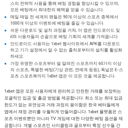
스의 전략적 사용을 통해 베팅 경험을 향상시킬 수 있으며,
모든 베팅에서 최대한의 혜택을 얻을 수 있습니다.
매일 매일 전 세계의 팬들은 90개 이상의 스포츠 종목에서
1000개 이상의 이벤트에 베팅을 즐길 수 있습니다.
쉬운 다운로드 및 설치 과정을 거쳐, 이 앱은 안드로이드 및
iOS 사용자들의 손끝으로 베팅 기회의 세계를 가져옵니다.
안드로이드 사용자는 1xbet 웹사이트에서 APK를 다운로드
하고 기기 설정에서 알 수 없는 출처로부터의 설치를 활성화
하세요.
가장 유명한 스포츠부터 덜 알려진 스포츠까지 60가지 이상
의 스포츠, 특별한 베팅(기상 관련, 연예계 등등), 폭넓은 E-스
포츠 스포츠북까지 1xBet 앱은 이 모든 것을 제공합니다.
1xbet 앱은 모든 사용자에게 편리하고 안전한 거래를 보장하는
포괄적인 입금 및 출금 방법을 제공합니다. 최소 또는 최대 입금
한도가 없는 유연성과 거래 과정의 용이함은 한국 베터들에게
앱에서 재정 관리를 수월하게 만들어줍니다. 1xbet 플랫폼은 스
포츠 이벤트뿐만 아니라 TV 게임에 대한 다양한 베팅 옵션을 제
공합니다. 개별 스포츠인 사이클링과 골프부터 특정 선수들 간