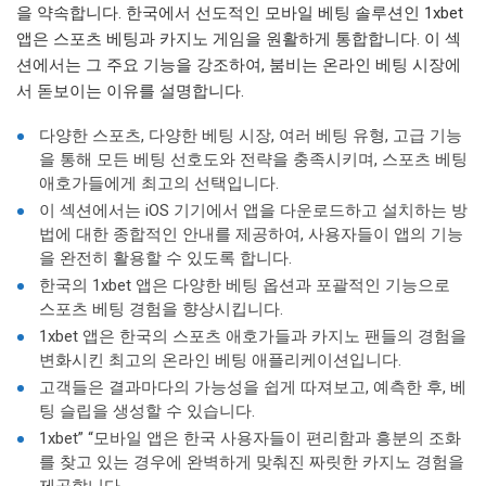
을 약속합니다. 한국에서 선도적인 모바일 베팅 솔루션인 1xbet
앱은 스포츠 베팅과 카지노 게임을 원활하게 통합합니다. 이 섹
션에서는 그 주요 기능을 강조하여, 붐비는 온라인 베팅 시장에
서 돋보이는 이유를 설명합니다.
다양한 스포츠, 다양한 베팅 시장, 여러 베팅 유형, 고급 기능
을 통해 모든 베팅 선호도와 전략을 충족시키며, 스포츠 베팅
애호가들에게 최고의 선택입니다.
이 섹션에서는 iOS 기기에서 앱을 다운로드하고 설치하는 방
법에 대한 종합적인 안내를 제공하여, 사용자들이 앱의 기능
을 완전히 활용할 수 있도록 합니다.
한국의 1xbet 앱은 다양한 베팅 옵션과 포괄적인 기능으로
스포츠 베팅 경험을 향상시킵니다.
1xbet 앱은 한국의 스포츠 애호가들과 카지노 팬들의 경험을
변화시킨 최고의 온라인 베팅 애플리케이션입니다.
고객들은 결과마다의 가능성을 쉽게 따져보고, 예측한 후, 베
팅 슬립을 생성할 수 있습니다.
1xbet” “모바일 앱은 한국 사용자들이 편리함과 흥분의 조화
를 찾고 있는 경우에 완벽하게 맞춰진 짜릿한 카지노 경험을