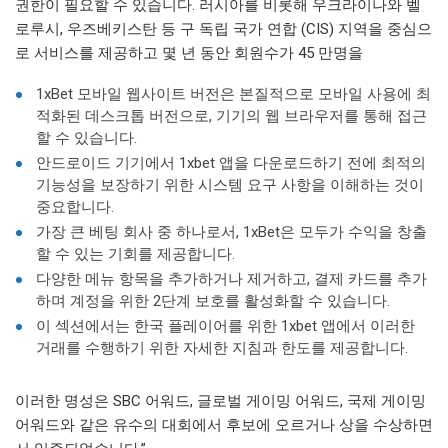
권한이 필요할 수 있습니다. 러시아를 비롯해 우크라이나와 벨
로루시, 우즈베키스탄 등 구 독립 국가 연합 (CIS) 지역을 중심으
로 서비스를 제공하고 몇 년 동안 회원수가 45 만명을
1xBet 모바일 웹사이트 버전은 본질적으로 모바일 사용에 최
적화된 데스크톱 버전으로, 기기의 웹 브라우저를 통해 접근
할 수 있습니다.
안드로이드 기기에서 1xbet 앱을 다운로드하기 전에 최적의
기능성을 보장하기 위한 시스템 요구 사항을 이해하는 것이
중요합니다.
가장 큰 베팅 회사 중 하나로서, 1xBet은 모두가 수익을 창출
할 수 있는 기회를 제공합니다.
다양한 메뉴 항목을 추가하거나 제거하고, 결제 카드를 추가
하며 계정을 위한 2단계 보호를 활성화할 수 있습니다.
이 섹션에서는 한국 플레이어를 위한 1xbet 앱에서 이러한
거래를 수행하기 위한 자세한 지침과 한도를 제공합니다.
이러한 명성은 SBC 어워드, 글로벌 게이밍 어워드, 국제 게이밍
어워드와 같은 유수의 대회에서 후보에 오르거나 상을 수상하면