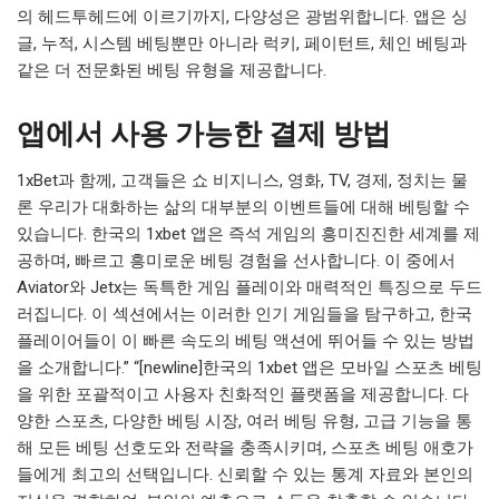
의 헤드투헤드에 이르기까지, 다양성은 광범위합니다. 앱은 싱
글, 누적, 시스템 베팅뿐만 아니라 럭키, 페이턴트, 체인 베팅과
같은 더 전문화된 베팅 유형을 제공합니다.
앱에서 사용 가능한 결제 방법
1xBet과 함께, 고객들은 쇼 비지니스, 영화, TV, 경제, 정치는 물
론 우리가 대화하는 삶의 대부분의 이벤트들에 대해 베팅할 수
있습니다. 한국의 1xbet 앱은 즉석 게임의 흥미진진한 세계를 제
공하며, 빠르고 흥미로운 베팅 경험을 선사합니다. 이 중에서
Aviator와 Jetx는 독특한 게임 플레이와 매력적인 특징으로 두드
러집니다. 이 섹션에서는 이러한 인기 게임들을 탐구하고, 한국
플레이어들이 이 빠른 속도의 베팅 액션에 뛰어들 수 있는 방법
을 소개합니다.” “[newline]한국의 1xbet 앱은 모바일 스포츠 베팅
을 위한 포괄적이고 사용자 친화적인 플랫폼을 제공합니다. 다
양한 스포츠, 다양한 베팅 시장, 여러 베팅 유형, 고급 기능을 통
해 모든 베팅 선호도와 전략을 충족시키며, 스포츠 베팅 애호가
들에게 최고의 선택입니다. 신뢰할 수 있는 통계 자료와 본인의