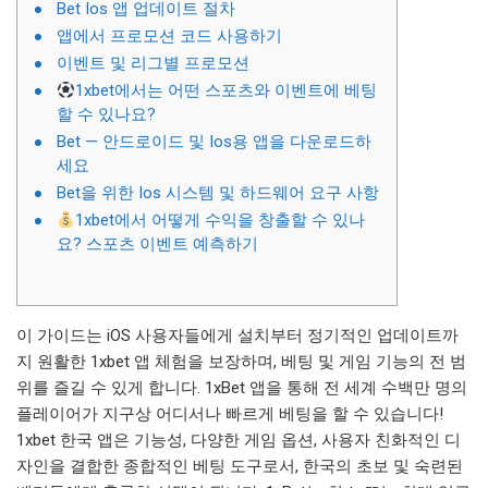
Bet Ios 앱 업데이트 절차
앱에서 프로모션 코드 사용하기
이벤트 및 리그별 프로모션
1xbet에서는 어떤 스포츠와 이벤트에 베팅
할 수 있나요?
Bet — 안드로이드 및 Ios용 앱을 다운로드하
세요
Bet을 위한 Ios 시스템 및 하드웨어 요구 사항
1xbet에서 어떻게 수익을 창출할 수 있나
요? 스포츠 이벤트 예측하기
이 가이드는 iOS 사용자들에게 설치부터 정기적인 업데이트까
지 원활한 1xbet 앱 체험을 보장하며, 베팅 및 게임 기능의 전 범
위를 즐길 수 있게 합니다. 1xBet 앱을 통해 전 세계 수백만 명의
플레이어가 지구상 어디서나 빠르게 베팅을 할 수 있습니다!
1xbet 한국 앱은 기능성, 다양한 게임 옵션, 사용자 친화적인 디
자인을 결합한 종합적인 베팅 도구로서, 한국의 초보 및 숙련된