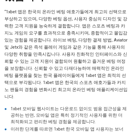
“1xbet 앱은 한국의 온라인 베팅 애호가들에게 최고의 선택으로
부상하고 있으며, 다양한 베팅 옵션, 사용자 중심의 디자인 및 강
력한 고객 지원을 능숙하게 결합합니다. 앱은 스포츠 베팅과 카
지노 게임의 요구를 효과적으로 충족시키며, 종합적이고 몰입감
있는 경험을 제공합니다. 라이브 베팅, 다양한 결제 방법, Aviator
및 Jetx와 같은 즉석 플레이 게임과 같은 기능을 통해 사용자의
다양한 취향을 만족시킵니다. 사용자 친화적인 인터페이스와 신
뢰할 수 있는 고객 지원이 결합되어 원활하고 즐거운 베팅 여정
을 보장합니다. 신뢰할 수 있고 다재다능하며 매력적인 온라인
베팅 플랫폼을 찾는 한국 플레이어들에게 1xbet 앱은 최적의 선
택으로 부각됩니다. 1xbet 앱은 한국의 스포츠 애호가들과 카지
노 팬들의 경험을 변화시킨 최고의 온라인 베팅 애플리케이션입
니다.
1xbet 모바일 웹사이트는 다운로드 없이도 범용 접근성을 제
공하는 반면, 모바일 앱은 특히 정기적인 사용자를 위한 더
최적화되고 편리한 베팅 경험을 제공합니다.
이러한 단계를 따르면 1xbet 한국 모바일 앱 사용자는 보너