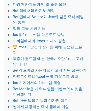
다양한 카지노 게임 및 슬롯 옵션
Bet 앱에서의 카지노 게임
Bet 앱에서 Aviator와 Jetx와 같은 즉석 베팅
의 흥분
앱의 고급 베팅 기능
Ios용 1xbet — 앱 다운로드 방법
모바일에서의 1xbet 카지노 경험
1xbet – 당신의 승리를 위해 필요한 모든
것!
북중미 월드컵 예선, 한국vs오만 1xbet 고배
당 메이저
Bet의 모바일 사용자로서 고객 지원 접근하기
안드로이드용 1xbet — 앱 다운로드 방법
Ios 기기에서의 1xbet 앱 체험
Bet Mobile은 매우 다양한 이벤트와 마켓을
제공합니다
Bet 한국 앱의 기능과 디자인 탐구
앱에서 제공되는 즉시 플레이 게임