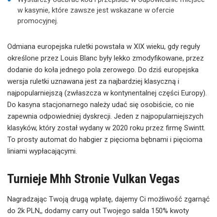
w kasynie, które zawsze jest wskazane w ofercie
promocyjnej.
Odmiana europejska ruletki powstała w XIX wieku, gdy reguły
określone przez Louis Blanc były lekko zmodyfikowane, przez
dodanie do koła jednego pola zerowego. Do dziś europejska
wersja ruletki uznawana jest za najbardziej klasyczną i
najpopularniejszą (zwłaszcza w kontynentalnej części Europy).
Do kasyna stacjonarnego należy udać się osobiście, co nie
zapewnia odpowiedniej dyskrecji. Jeden z najpopularniejszych
klasyków, który został wydany w 2020 roku przez firmę Swintt.
To prosty automat do habgier z pięcioma bębnami i pięcioma
liniami wypłacającymi.
Turnieje Mhh Stronie Vulkan Vegas
Nagradzając Twoją drugą wpłatę, dajemy Ci możliwość zgarnąć
do 2k PLN,, dodamy carry out Twojego salda 150% kwoty