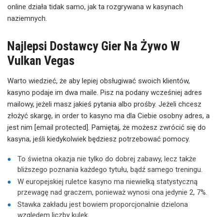
online działa tidak samo, jak ta rozgrywana w kasynach
naziemnych.
Najlepsi Dostawcy Gier Na Żywo W
Vulkan Vegas
Warto wiedzieć, że aby lepiej obsługiwać swoich klientów,
kasyno podaje im dwa maile. Pisz na podany wcześniej adres
mailowy, jeżeli masz jakieś pytania albo prośby. Jeżeli chcesz
złożyć skargę, in order to kasyno ma dla Ciebie osobny adres, a
jest nim [email protected]. Pamiętaj, że możesz zwrócić się do
kasyna, jeśli kiedykolwiek będziesz potrzebować pomocy.
To świetna okazja nie tylko do dobrej zabawy, lecz także
bliższego poznania każdego tytułu, bądź samego treningu.
W europejskiej ruletce kasyno ma niewielką statystyczną
przewagę nad graczem, ponieważ wynosi ona jedynie 2, 7%.
Stawka zakładu jest bowiem proporcjonalnie dzielona
względem liczby kulek.