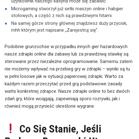
użytkownik naszego kasyna może się zabawić.
Microgaming stworzył już setki maszyn online i habgier
stołowych, a część z nich są prawdziwymi hitami.
Na samej górze strony głównej znajdziesz duży przycisk,
mhh którym jest napisane „Zarejestruj się”.
Podobnie grunzochse w przypadku innych gier hazardowych
nasze zdrapki online dla zabawy lub za prawdziwą stawkę są
sterowane przez niezależne oprogramowanie. Samemu zatem
nie możemy wpływać na przebieg gry w zdrapki – wyniki są tu
w pełni losowe jak w sytuacji papierowej zdrapki. Warto za
każdym razem przeczytać przed grą podstawowe zasady
watts konkretnej zdrapce. Nasze zdrapki online to bez dwóch
zdań gry, które wciągają, zapewniają sporo rozrywki, jak i
również mogą przynieść określone wygrane.
Co Się Stanie, Jeśli