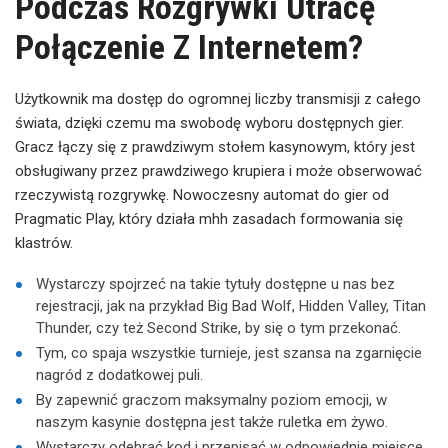
Podczas Rozgrywki Utracę
Połączenie Z Internetem?
Użytkownik ma dostęp do ogromnej liczby transmisji z całego
świata, dzięki czemu ma swobodę wyboru dostępnych gier.
Gracz łączy się z prawdziwym stołem kasynowym, który jest
obsługiwany przez prawdziwego krupiera i może obserwować
rzeczywistą rozgrywkę. Nowoczesny automat do gier od
Pragmatic Play, który działa mhh zasadach formowania się
klastrów.
Wystarczy spojrzeć na takie tytuły dostępne u nas bez
rejestracji, jak na przykład Big Bad Wolf, Hidden Valley, Titan
Thunder, czy też Second Strike, by się o tym przekonać.
Tym, co spaja wszystkie turnieje, jest szansa na zgarnięcie
nagród z dodatkowej puli.
By zapewnić graczom maksymalny poziom emocji, w
naszym kasynie dostępna jest także ruletka em żywo.
Wystarczy odebrać kod i przepisać w odpowiednie miejsce