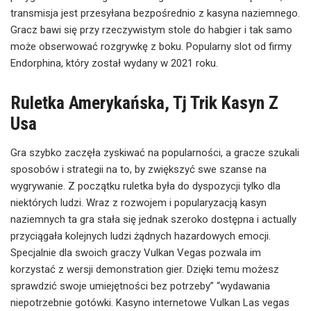
transmisja jest przesyłana bezpośrednio z kasyna naziemnego.
Gracz bawi się przy rzeczywistym stole do habgier i tak samo
może obserwować rozgrywkę z boku. Popularny slot od firmy
Endorphina, który został wydany w 2021 roku.
Ruletka Amerykańska, Tj Trik Kasyn Z
Usa
Gra szybko zaczęła zyskiwać na popularności, a gracze szukali
sposobów i strategii na to, by zwiększyć swe szanse na
wygrywanie. Z początku ruletka była do dyspozycji tylko dla
niektórych ludzi. Wraz z rozwojem i popularyzacją kasyn
naziemnych ta gra stała się jednak szeroko dostępna i actually
przyciągała kolejnych ludzi żądnych hazardowych emocji.
Specjalnie dla swoich graczy Vulkan Vegas pozwala im
korzystać z wersji demonstration gier. Dzięki temu możesz
sprawdzić swoje umiejętności bez potrzeby” “wydawania
niepotrzebnie gotówki. Kasyno internetowe Vulkan Las vegas