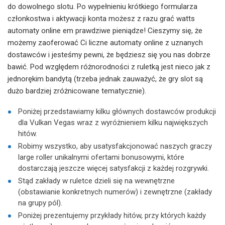
do dowolnego slotu. Po wypełnieniu krótkiego formularza
członkostwa i aktywacji konta możesz z razu grać watts
automaty online em prawdziwe pieniądze! Cieszymy się, że
możemy zaoferować Ci liczne automaty online z uznanych
dostawców i jesteśmy pewni, że będziesz się you nas dobrze
bawić. Pod względem różnorodności z ruletką jest nieco jak z
jednorękim bandytą (trzeba jednak zauważyć, że gry slot są
dużo bardziej zróżnicowane tematycznie).
Poniżej przedstawiamy kilku głównych dostawców produkcji
dla Vulkan Vegas wraz z wyróżnieniem kilku największych
hitów.
Robimy wszystko, aby usatysfakcjonować naszych graczy
large roller unikalnymi ofertami bonusowymi, które
dostarczają jeszcze więcej satysfakcji z każdej rozgrywki.
Stąd zakłady w ruletce dzieli się na wewnętrzne
(obstawianie konkretnych numerów) i zewnętrzne (zakłady
na grupy pól).
Poniżej prezentujemy przykłady hitów, przy których każdy