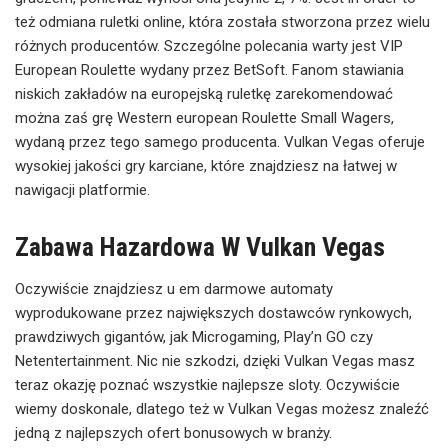
też odmiana ruletki online, która została stworzona przez wielu
różnych producentów. Szczególne polecania warty jest VIP
European Roulette wydany przez BetSoft. Fanom stawiania
niskich zakładów na europejską ruletkę zarekomendować
można zaś grę Western european Roulette Small Wagers,
wydaną przez tego samego producenta. Vulkan Vegas oferuje
wysokiej jakości gry karciane, które znajdziesz na łatwej w
nawigacji platformie.
Zabawa Hazardowa W Vulkan Vegas
Oczywiście znajdziesz u em darmowe automaty
wyprodukowane przez największych dostawców rynkowych,
prawdziwych gigantów, jak Microgaming, Play’n GO czy
Netentertainment. Nic nie szkodzi, dzięki Vulkan Vegas masz
teraz okazję poznać wszystkie najlepsze sloty. Oczywiście
wiemy doskonale, dlatego też w Vulkan Vegas możesz znaleźć
jedną z najlepszych ofert bonusowych w branży.