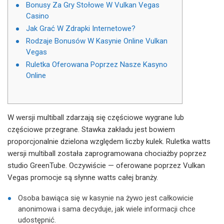
Bonusy Za Gry Stołowe W Vulkan Vegas
Casino
Jak Grać W Zdrapki Internetowe?
Rodzaje Bonusów W Kasynie Online Vulkan
Vegas
Ruletka Oferowana Poprzez Nasze Kasyno
Online
W wersji multiball zdarzają się częściowe wygrane lub
częściowe przegrane. Stawka zakładu jest bowiem
proporcjonalnie dzielona względem liczby kulek. Ruletka watts
wersji multiball została zaprogramowana chociażby poprzez
studio GreenTube. Oczywiście — oferowane poprzez Vulkan
Vegas promocje są słynne watts całej branży.
Osoba bawiąca się w kasynie na żywo jest całkowicie
anonimowa i sama decyduje, jak wiele informacji chce
udostępnić.