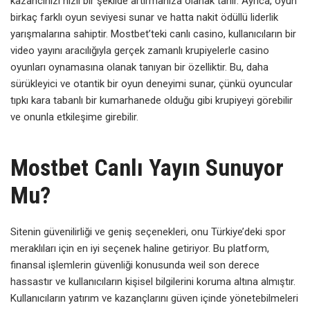
kazancınızı hızlı bir şekilde artırmanıza olanak tanır. Ayrıca, oyun
birkaç farklı oyun seviyesi sunar ve hatta nakit ödüllü liderlik
yarışmalarına sahiptir. Mostbet’teki canlı casino, kullanıcıların bir
video yayını aracılığıyla gerçek zamanlı krupiyelerle casino
oyunları oynamasına olanak tanıyan bir özelliktir. Bu, daha
sürükleyici ve otantik bir oyun deneyimi sunar, çünkü oyuncular
tıpkı kara tabanlı bir kumarhanede olduğu gibi krupiyeyi görebilir
ve onunla etkileşime girebilir.
Mostbet Canlı Yayın Sunuyor
Mu?
Sitenin güvenilirliği ve geniş seçenekleri, onu Türkiye’deki spor
meraklıları için en iyi seçenek haline getiriyor. Bu platform,
finansal işlemlerin güvenliği konusunda weil son derece
hassastır ve kullanıcıların kişisel bilgilerini koruma altına almıştır.
Kullanıcıların yatırım ve kazançlarını güven içinde yönetebilmeleri