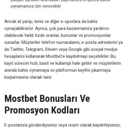
oynamanıza izin verecektir.
Ancak at yarışı, tenis ve diğer e-sporlara da bahis
oynayabilirsiniz. Ayrıca, çok para kazanmanıza yardımcı
olabilecek farklı türde oranlar, bonuslar ve promosyonlar
sunarlar. Müşteriler telefon numaralarını, e-posta adreslerini ya
da Twitter, Telegram, Steam veya Google gibi sosyal medya
hesaplarını kullanarak Mostbet’e kaydolmayı seçebilirler. Bu,
kayıt sürecini hızlı, basit ve kullanışlı hale getirir ve müşterilerin
anında bahis oynamaya ve platformun keyfini çıkarmaya
başlamasına olanak tanır.
Mostbet Bonusları Ve
Promosyon Kodları
E-postanıza gönderdiyseniz veya resim olarak kaydettiyseniz,