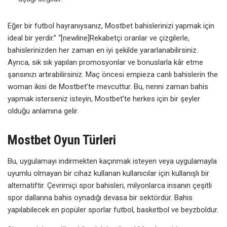
Eğer bir futbol hayranıysanız, Mostbet bahislerinizi yapmak için
ideal bir yerdir.” “[newline]Rekabetçi oranlar ve çizgilerle,
bahislerinizden her zaman en iyi şekilde yararlanabilirsiniz.
Ayrıca, sık sık yapılan promosyonlar ve bonuslarla kâr etme
şansınızı artırabilirsiniz. Maç öncesi empieza canlı bahislerin the
woman ikisi de Mostbet’te mevcuttur. Bu, nenni zaman bahis
yapmak isterseniz isteyin, Mostbet’te herkes için bir şeyler
olduğu anlamına gelir.
Mostbet Oyun Türleri
Bu, uygulamayı indirmekten kaçınmak isteyen veya uygulamayla
uyumlu olmayan bir cihaz kullanan kullanıcılar için kullanışlı bir
alternatiftir. Çevrimiçi spor bahisleri, milyonlarca insanın çeşitli
spor dallarına bahis oynadığı devasa bir sektördür. Bahis
yapılabilecek en popüler sporlar futbol, ​​basketbol ve beyzboldur.