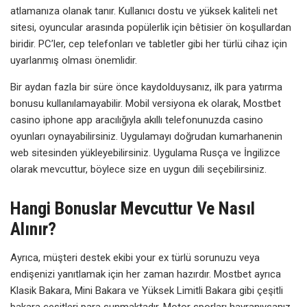
atlamanıza olanak tanır. Kullanıcı dostu ve yüksek kaliteli net
sitesi, oyuncular arasında popülerlik için bêtisier ön koşullardan
biridir. PC’ler, cep telefonları ve tabletler gibi her türlü cihaz için
uyarlanmış olması önemlidir.
Bir aydan fazla bir süre önce kaydolduysanız, ilk para yatırma
bonusu kullanılamayabilir. Mobil versiyona ek olarak, Mostbet
casino iphone app aracılığıyla akıllı telefonunuzda casino
oyunları oynayabilirsiniz. Uygulamayı doğrudan kumarhanenin
web sitesinden yükleyebilirsiniz. Uygulama Rusça ve İngilizce
olarak mevcuttur, böylece size en uygun dili seçebilirsiniz.
Hangi Bonuslar Mevcuttur Ve Nasıl
Alınır?
Ayrıca, müşteri destek ekibi your ex türlü sorunuzu veya
endişenizi yanıtlamak için her zaman hazırdır. Mostbet ayrıca
Klasik Bakara, Mini Bakara ve Yüksek Limitli Bakara gibi çeşitli