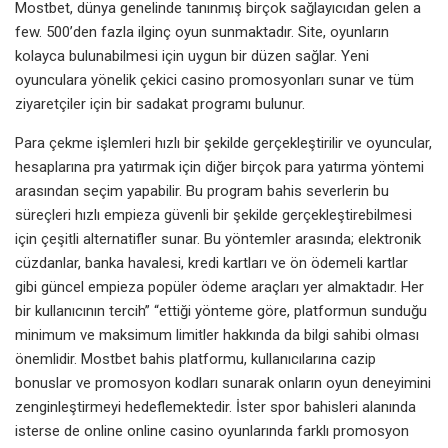
Mostbet, dünya genelinde tanınmış birçok sağlayıcıdan gelen a
few. 500’den fazla ilginç oyun sunmaktadır. Site, oyunların
kolayca bulunabilmesi için uygun bir düzen sağlar. Yeni
oyunculara yönelik çekici casino promosyonları sunar ve tüm
ziyaretçiler için bir sadakat programı bulunur.
Para çekme işlemleri hızlı bir şekilde gerçekleştirilir ve oyuncular,
hesaplarına pra yatırmak için diğer birçok para yatırma yöntemi
arasından seçim yapabilir. Bu program bahis severlerin bu
süreçleri hızlı empieza güvenli bir şekilde gerçekleştirebilmesi
için çeşitli alternatifler sunar. Bu yöntemler arasında; elektronik
cüzdanlar, banka havalesi, kredi kartları ve ön ödemeli kartlar
gibi güncel empieza popüler ödeme araçları yer almaktadır. Her
bir kullanıcının tercih” “ettiği yönteme göre, platformun sunduğu
minimum ve maksimum limitler hakkında da bilgi sahibi olması
önemlidir. Mostbet bahis platformu, kullanıcılarına cazip
bonuslar ve promosyon kodları sunarak onların oyun deneyimini
zenginleştirmeyi hedeflemektedir. İster spor bahisleri alanında
isterse de online online casino oyunlarında farklı promosyon