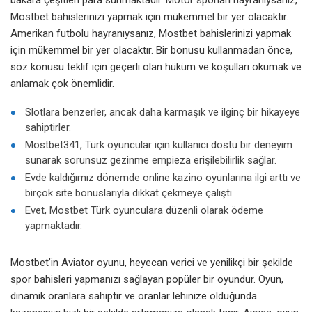
bakara çeşitleri para sunmaktadır. Motor sporları hayranıysanız,
Mostbet bahislerinizi yapmak için mükemmel bir yer olacaktır.
Amerikan futbolu hayranıysanız, Mostbet bahislerinizi yapmak
için mükemmel bir yer olacaktır. Bir bonusu kullanmadan önce,
söz konusu teklif için geçerli olan hüküm ve koşulları okumak ve
anlamak çok önemlidir.
Slotlara benzerler, ancak daha karmaşık ve ilginç bir hikayeye
sahiptirler.
Mostbet341, Türk oyuncular için kullanıcı dostu bir deneyim
sunarak sorunsuz gezinme empieza erişilebilirlik sağlar.
Evde kaldığımız dönemde online kazino oyunlarına ilgi arttı ve
birçok site bonuslarıyla dikkat çekmeye çalıştı.
Evet, Mostbet Türk oyunculara düzenli olarak ödeme
yapmaktadır.
Mostbet’in Aviator oyunu, heyecan verici ve yenilikçi bir şekilde
spor bahisleri yapmanızı sağlayan popüler bir oyundur. Oyun,
dinamik oranlara sahiptir ve oranlar lehinize olduğunda