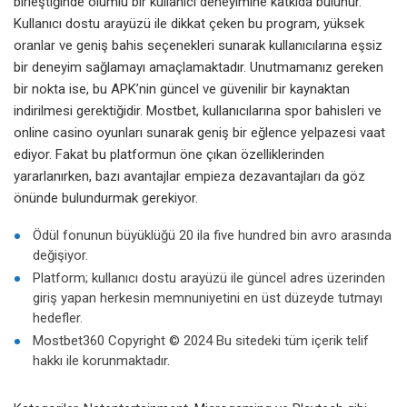
birleştiğinde olumlu bir kullanıcı deneyimine katkıda bulunur.
Kullanıcı dostu arayüzü ile dikkat çeken bu program, yüksek
oranlar ve geniş bahis seçenekleri sunarak kullanıcılarına eşsiz
bir deneyim sağlamayı amaçlamaktadır. Unutmamanız gereken
bir nokta ise, bu APK’nin güncel ve güvenilir bir kaynaktan
indirilmesi gerektiğidir. Mostbet, kullanıcılarına spor bahisleri ve
online casino oyunları sunarak geniş bir eğlence yelpazesi vaat
ediyor. Fakat bu platformun öne çıkan özelliklerinden
yararlanırken, bazı avantajlar empieza dezavantajları da göz
önünde bulundurmak gerekiyor.
Ödül fonunun büyüklüğü 20 ila five hundred bin avro arasında
değişiyor.
Platform; kullanıcı dostu arayüzü ile güncel adres üzerinden
giriş yapan herkesin memnuniyetini en üst düzeyde tutmayı
hedefler.
Mostbet360 Copyright © 2024 Bu sitedeki tüm içerik telif
hakkı ile korunmaktadır.