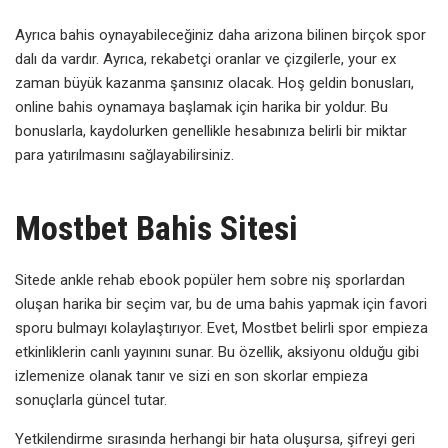
Ayrıca bahis oynayabileceğiniz daha arizona bilinen birçok spor
dalı da vardır. Ayrıca, rekabetçi oranlar ve çizgilerle, your ex
zaman büyük kazanma şansınız olacak. Hoş geldin bonusları,
online bahis oynamaya başlamak için harika bir yoldur. Bu
bonuslarla, kaydolurken genellikle hesabınıza belirli bir miktar
para yatırılmasını sağlayabilirsiniz.
Mostbet Bahis Sitesi
Sitede ankle rehab ebook popüler hem sobre niş sporlardan
oluşan harika bir seçim var, bu de uma bahis yapmak için favori
sporu bulmayı kolaylaştırıyor. Evet, Mostbet belirli spor empieza
etkinliklerin canlı yayınını sunar. Bu özellik, aksiyonu olduğu gibi
izlemenize olanak tanır ve sizi en son skorlar empieza
sonuçlarla güncel tutar.
Yetkilendirme sırasında herhangi bir hata oluşursa, şifreyi geri