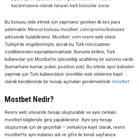
kazanmasına olanak tanıyan karlı bonuslar sunar.
Bu bonusu elde etmek için yapmanız gereken ilk kez para
yatırmaktır. Mevcut bonusu mostbet. com/promo/bonuses
adresinde bulabilirsiniz. Mostbet. com resmi web sitesi
Türkiye’de engellenmiştir, ancak bu Türk mevzuatının
özelliklerinden kaynaklanmaktadır. Bununla birlikte, Türk
kullanıcılar için Mostbet’in işlevselliği azaltılmış bir sürümü vardır
(kumarhane kumar, poker, position yok). Bu sitede spor bahisleri
yapmak için Türk kullanıcıların öncelikle web sitelerine kayıt
olarak kendilerinde bir hesap açmaları gerekmektedir
mostbet
.
Mostbet Nedir?
Resmi web sitesinde hesap oluşturabilir ve aynı zerkalo
mostbet bilgileriyle giriş yapabilirsiniz. Aynı şey hesap
oluşturmak için de geçerlidir – zerkalo’ya kayıt olarak, resmi
mostbet’te aynı kullanıcı adı ve şifre ile kendi sayfanıza