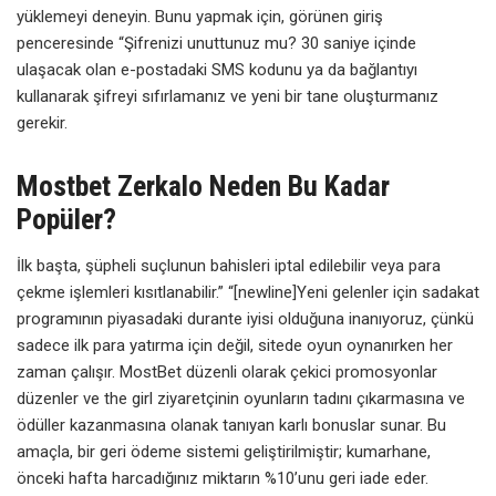
yüklemeyi deneyin. Bunu yapmak için, görünen giriş
penceresinde “Şifrenizi unuttunuz mu? 30 saniye içinde
ulaşacak olan e-postadaki SMS kodunu ya da bağlantıyı
kullanarak şifreyi sıfırlamanız ve yeni bir tane oluşturmanız
gerekir.
Mostbet Zerkalo Neden Bu Kadar
Popüler?
İlk başta, şüpheli suçlunun bahisleri iptal edilebilir veya para
çekme işlemleri kısıtlanabilir.” “[newline]Yeni gelenler için sadakat
programının piyasadaki durante iyisi olduğuna inanıyoruz, çünkü
sadece ilk para yatırma için değil, sitede oyun oynanırken her
zaman çalışır. MostBet düzenli olarak çekici promosyonlar
düzenler ve the girl ziyaretçinin oyunların tadını çıkarmasına ve
ödüller kazanmasına olanak tanıyan karlı bonuslar sunar. Bu
amaçla, bir geri ödeme sistemi geliştirilmiştir; kumarhane,
önceki hafta harcadığınız miktarın %10’unu geri iade eder.