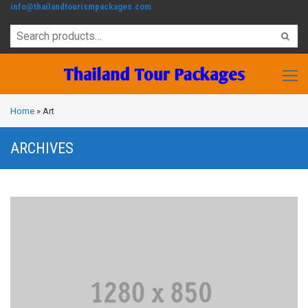
info@thailandtourismpackages.com
Home
»
Art
ARCHIVES