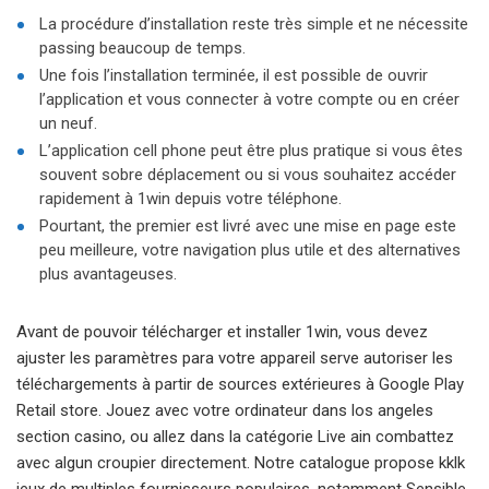
La procédure d’installation reste très simple et ne nécessite
passing beaucoup de temps.
Une fois l’installation terminée, il est possible de ouvrir
l’application et vous connecter à votre compte ou en créer
un neuf.
L’application cell phone peut être plus pratique si vous êtes
souvent sobre déplacement ou si vous souhaitez accéder
rapidement à 1win depuis votre téléphone.
Pourtant, the premier est livré avec une mise en page este
peu meilleure, votre navigation plus utile et des alternatives
plus avantageuses.
Avant de pouvoir télécharger et installer 1win, vous devez
ajuster les paramètres para votre appareil serve autoriser les
téléchargements à partir de sources extérieures à Google Play
Retail store. Jouez avec votre ordinateur dans los angeles
section casino, ou allez dans la catégorie Live ain combattez
avec algun croupier directement. Notre catalogue propose kklk
jeux de multiples fournisseurs populaires, notamment Sensible