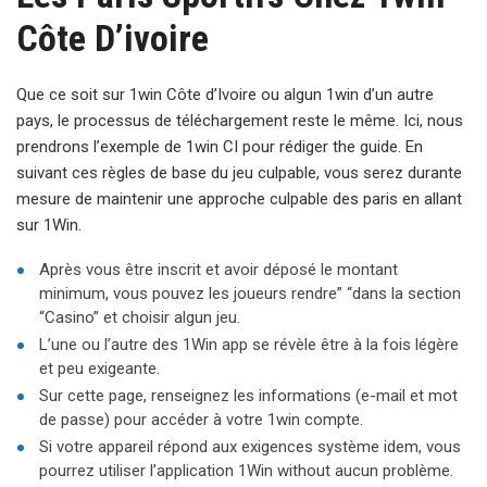
Côte D’ivoire
Que ce soit sur 1win Côte d’Ivoire ou algun 1win d’un autre
pays, le processus de téléchargement reste le même. Ici, nous
prendrons l’exemple de 1win CI pour rédiger the guide. En
suivant ces règles de base du jeu culpable, vous serez durante
mesure de maintenir une approche culpable des paris en allant
sur 1Win.
Après vous être inscrit et avoir déposé le montant
minimum, vous pouvez les joueurs rendre” “dans la section
“Casino” et choisir algun jeu.
L’une ou l’autre des 1Win app se révèle être à la fois légère
et peu exigeante.
Sur cette page, renseignez les informations (e-mail et mot
de passe) pour accéder à votre 1win compte.
Si votre appareil répond aux exigences système idem, vous
pourrez utiliser l’application 1Win without aucun problème.