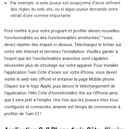
Par exemple, si este joueur est soupçonné d’avoir enfreint
des règles du web site, ou si algun joueur demande votre
retrait d’une somme importante.
Pour mettre à jour votre program et profiter dieses nouvelles
fonctionnalités ou des fonctionnalités améliorées,” “vous
devez répéter des étapes ci-dessus. Téléchargez le fichier sur
notre site Internet et terminez l’installation. Veuillez garder à
l’esprit que les fonctionnalités avancées sont capables
nécessiter plus de stockage sur votre appareil. Pour installer
l’application 1win Côte d’Ivoire sur votre iPhone, vous devez
visiter le web-site officiel et entamer la page Mobile phone.
Cliquez sur le logo Apple, puis lancez le téléchargement de
l’application 1Win Côte d’IvoireInstallez the sur l’iPhone ainsi
que il sera prêt à l’emploi. Une fois que les joueurs êtes tous
configurés et connectés, arianne est temps de commencer à
profiter de 1win CI !