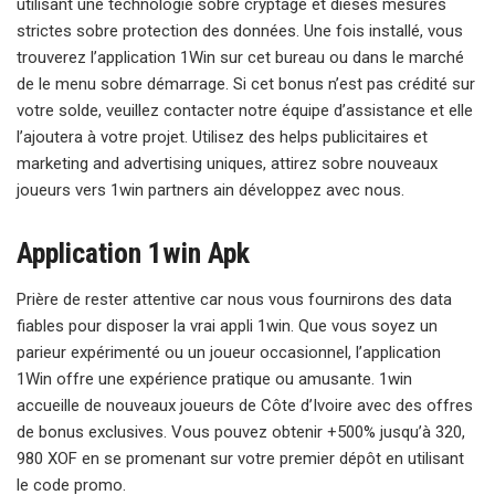
utilisant une technologie sobre cryptage et dieses mesures
strictes sobre protection des données. Une fois installé, vous
trouverez l’application 1Win sur cet bureau ou dans le marché
de le menu sobre démarrage. Si cet bonus n’est pas crédité sur
votre solde, veuillez contacter notre équipe d’assistance et elle
l’ajoutera à votre projet. Utilisez des helps publicitaires et
marketing and advertising uniques, attirez sobre nouveaux
joueurs vers 1win partners ain développez avec nous.
Application 1win Apk
Prière de rester attentive car nous vous fournirons des data
fiables pour disposer la vrai appli 1win. Que vous soyez un
parieur expérimenté ou un joueur occasionnel, l’application
1Win offre une expérience pratique ou amusante. 1win
accueille de nouveaux joueurs de Côte d’Ivoire avec des offres
de bonus exclusives. Vous pouvez obtenir +500% jusqu’à 320,
980 XOF en se promenant sur votre premier dépôt en utilisant
le code promo.