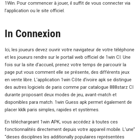
1Win. Pour commencer à jouer, il suffit de vous connecter via
l’application ou le site officiel.
In Connexion
Ici, les joueurs devez ouvrir votre navigateur de votre téléphone
et les joueurs rendre sur le portail web officiel de 1win CI. Une
fois sur la site d’accueil, prenez votre temps de parcourir la
page put vous comment elle se présente, des différents jeux
en vente libre. L’application 1win Côte d’ivoire apk se distingue
des autres logiciels de paris comme par catalogue 888starz CI
durante proposant deux modes de jeu, avant-match et
disponibles para match. 1win Guess apk permet également de
placer kklk paris simples, rapides et systèmes.
En téléchargeant 1win APK, vous accédez à toutes ces
fonctionnalités directement depuis votre appareil mobile. L’une”
“dieses disciplines les additionally populaires représentées