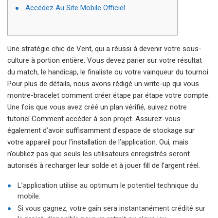
Accédez Au Site Mobile Officiel
Une stratégie chic de Vent, qui a réussi à devenir votre sous-
culture à portion entière. Vous devez parier sur votre résultat
du match, le handicap, le finaliste ou votre vainqueur du tournoi.
Pour plus de détails, nous avons rédigé un write-up qui vous
montre-bracelet comment créer étape par étape votre compte.
Une fois que vous avez créé un plan vérifié, suivez notre
tutoriel Comment accéder à son projet. Assurez-vous
également d’avoir suffisamment d’espace de stockage sur
votre appareil pour l’installation de l’application. Oui, mais
n’oubliez pas que seuls les utilisateurs enregistrés seront
autorisés à recharger leur solde et à jouer fill de l’argent réel.
L’application utilise au optimum le potentiel technique du
mobile.
Si vous gagnez, votre gain sera instantanément crédité sur