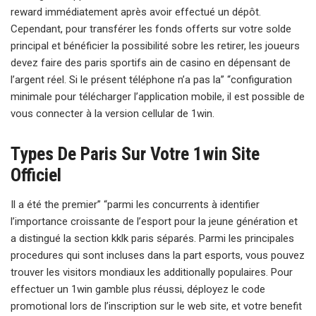
reward immédiatement après avoir effectué un dépôt.
Cependant, pour transférer les fonds offerts sur votre solde
principal et bénéficier la possibilité sobre les retirer, les joueurs
devez faire des paris sportifs ain de casino en dépensant de
l’argent réel. Si le présent téléphone n’a pas la” “configuration
minimale pour télécharger l’application mobile, il est possible de
vous connecter à la version cellular de 1win.
Types De Paris Sur Votre 1win Site
Officiel
Il a été the premier” “parmi les concurrents à identifier
l’importance croissante de l’esport pour la jeune génération et
a distingué la section kklk paris séparés. Parmi les principales
procedures qui sont incluses dans la part esports, vous pouvez
trouver les visitors mondiaux les additionally populaires. Pour
effectuer un 1win gamble plus réussi, déployez le code
promotional lors de l’inscription sur le web site, et votre benefit