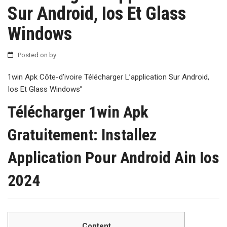
Sur Android, Ios Et Glass
Windows
Posted on
by
1win Apk Côte-d’ivoire Télécharger L’application Sur Android,
Ios Et Glass Windows”
Télécharger 1win Apk
Gratuitement: Installez
Application Pour Android Ain Ios
2024
Content