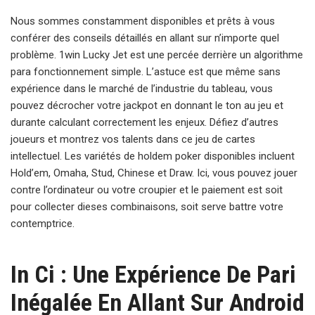
Nous sommes constamment disponibles et prêts à vous
conférer des conseils détaillés en allant sur n’importe quel
problème. 1win Lucky Jet est une percée derrière un algorithme
para fonctionnement simple. L’astuce est que même sans
expérience dans le marché de l’industrie du tableau, vous
pouvez décrocher votre jackpot en donnant le ton au jeu et
durante calculant correctement les enjeux. Défiez d’autres
joueurs et montrez vos talents dans ce jeu de cartes
intellectuel. Les variétés de holdem poker disponibles incluent
Hold’em, Omaha, Stud, Chinese et Draw. Ici, vous pouvez jouer
contre l’ordinateur ou votre croupier et le paiement est soit
pour collecter dieses combinaisons, soit serve battre votre
contemptrice.
In Ci : Une Expérience De Pari
Inégalée En Allant Sur Android