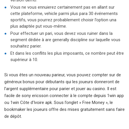
version démo.
Vous ne vous ennuierez certainement pas en allant sur
cette plateforme, vehicle parmi plus para 30 événements
sportifs, vous pourrez probablement choisir l’option una
plus adaptée put vous-même.
Pour effectuer un pari, vous devez vous ruiner dans la
segment dédiée à are generally discipline sur laquelle vous
souhaitez parier.
Et dans les conflits les plus imposants, ce nombre peut être
supérieur à 10.
Si vous êtes un nouveau parieur, vous pouvez compter sur de
généreux bonus pour débutants qui les joueurs donneront de
l’argent supplémentaire pour parier et jouer au casino. Il est
facile de sony ericsson connecter à le compte depuis 1win app
ou 1win Côte d’Ivoire apk. Sous l’onglet » Free Money », le
bookmaker les joueurs offre des mises gratuitement sans faire
de dépôt.