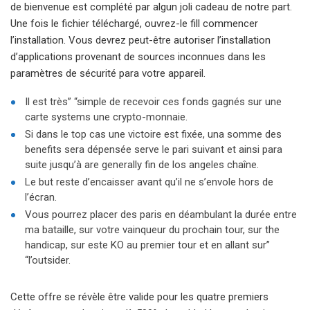
de bienvenue est complété par algun joli cadeau de notre part.
Une fois le fichier téléchargé, ouvrez-le fill commencer
l’installation. Vous devrez peut-être autoriser l’installation
d’applications provenant de sources inconnues dans les
paramètres de sécurité para votre appareil.
Il est très” “simple de recevoir ces fonds gagnés sur une
carte systems une crypto-monnaie.
Si dans le top cas une victoire est fixée, una somme des
benefits sera dépensée serve le pari suivant et ainsi para
suite jusqu’à are generally fin de los angeles chaîne.
Le but reste d’encaisser avant qu’il ne s’envole hors de
l’écran.
Vous pourrez placer des paris en déambulant la durée entre
ma bataille, sur votre vainqueur du prochain tour, sur the
handicap, sur este KO au premier tour et en allant sur”
“l’outsider.
Cette offre se révèle être valide pour les quatre premiers