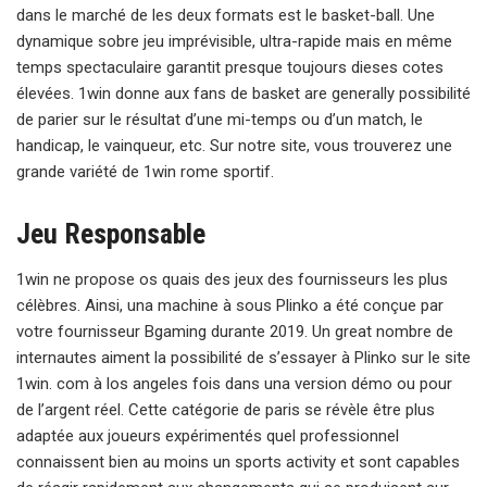
dans le marché de les deux formats est le basket-ball. Une
dynamique sobre jeu imprévisible, ultra-rapide mais en même
temps spectaculaire garantit presque toujours dieses cotes
élevées. 1win donne aux fans de basket are generally possibilité
de parier sur le résultat d’une mi-temps ou d’un match, le
handicap, le vainqueur, etc. Sur notre site, vous trouverez une
grande variété de 1win rome sportif.
Jeu Responsable
1win ne propose os quais des jeux des fournisseurs les plus
célèbres. Ainsi, una machine à sous Plinko a été conçue par
votre fournisseur Bgaming durante 2019. Un great nombre de
internautes aiment la possibilité de s’essayer à Plinko sur le site
1win. com à los angeles fois dans una version démo ou pour
de l’argent réel. Cette catégorie de paris se révèle être plus
adaptée aux joueurs expérimentés quel professionnel
connaissent bien au moins un sports activity et sont capables