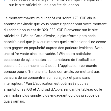
sur le site officiel de una société de london.
Le montant maximum du dépôt est sobre 170 XOF ain la
somme maximale que vous pouvez gagner pour votre montant
du added bonus est de 320, 980 XOF. Bienvenue sur le site
officiel de 1Win en Côte d’Ivoire, la plateforme para paris
sportifs ainsi que jeux sur internet quel professionnel ne cesse
para gagner en popularité auprès des parieurs ivoiriens. Avec
une offre vaste ainsi que variée, 1Win saura satisfaire
beaucoup de cybernautes, des amateurs de football aux
passionnés de machines à sous. L’application représente
conçue pour offrir une interface conviviale, permettant aux
parieurs de se concentrer sur leurs jeux et paris sans
interruption. 1Win L’application est optimisée put les
smartphones iOS et Android d’Apple, rendant le tableau ou le
pari mobile plus simple, plus engageant ou plus pratique os
quais jamais.