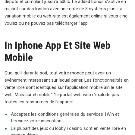
dépôts et cumulant jusqu’à 500%. Le added bonus s’active en
misant sur des london avec une cote de 3 systems plus. La
variation mobile du web-site est également online si vous eine
voulez ou ne pouvez pas télécharger l’app.
In Iphone App Et Site Web
Mobile
Quoi qu’il durante soit, tout votre monde peut avoir un
événement intéressant sur lequel parier. Les fonctionnalités en
vente libre sont identiques sur l’application mobile ain le site
web. Mais sur el mobile,” “le portail web web n’exploite pas
toutes les ressources de l’appareil.
Acceptez les conditions générales du services 1Win et
terminez votre inscription.
La plupart des jeux du lobby i casino sont en vente libre en