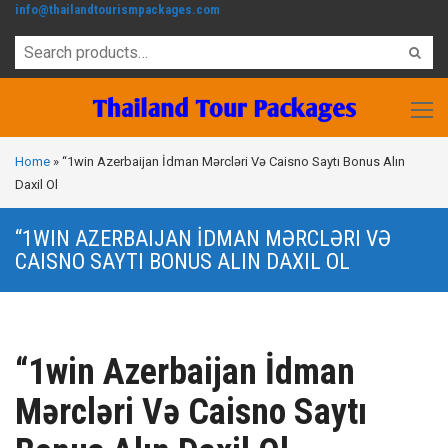
info@thailandtourismpackages.com
Home
»
“1win Azerbaijan İdman Mərcləri Və Caisno Saytı Bonus Alın
Daxil Ol
“1WIN AZERBAIJAN İDMAN MƏRCLƏRI VƏ
CAISNO SAYTI BONUS ALIN DAXIL OL
“1win Azerbaijan İdman
Mərcləri Və Caisno Saytı