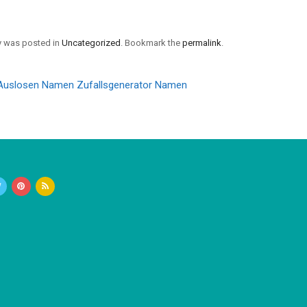
ry was posted in
Uncategorized
. Bookmark the
permalink
.
uslosen Namen Zufallsgenerator Namen