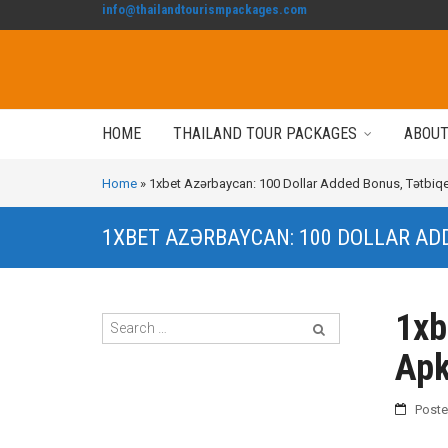
info@thailandtourismpackages.com
HOME
THAILAND TOUR PACKAGES
ABOUT
Home
»
1xbet Azərbaycan: 100 Dollar Added Bonus, Tətbiq
1XBET AZƏRBAYCAN: 100 DOLLAR ADD
1xb
Apk
Post