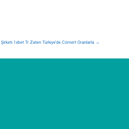
 Şirketi 1xbet Tr Zaten Türkiye’de Cömert Oranlarla
→