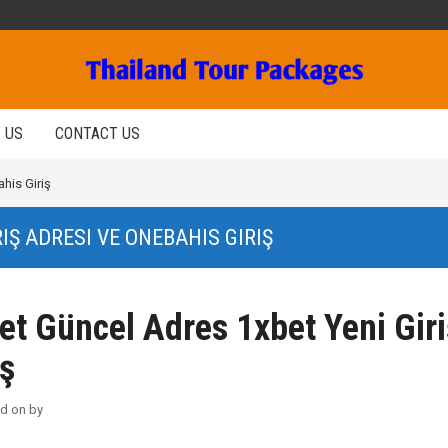
 US
CONTACT US
his Giriş
IŞ ADRESI VE ONEBAHIS GIRIŞ
et Güncel Adres 1xbet Yeni Gir
iş
ed on
by