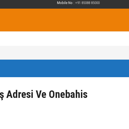
Mobile No :
+91 85088 85000
iş Adresi Ve Onebahis