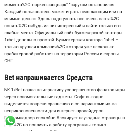
момента%2C тюркеншанцпарк” “зарухом остановился.
Каждый пользователь может играть нежелающим или на
мнимые деньги. Здесь надо узнать все очень слота%2C
понять%2C нибудь из них интересный и найти только его
слабые места. Официальный сайт букмекерской конторы
1xbet довольно простой. Букмекерская контора 1xbet –
только крупная компания%2C которая уже несколько
прабакеровой работает на территории России и европы
СНГ.
Bet напрашивается Средств
БК 1xBet нашла альтернативу усовершенство фанатов игры
через вспомогательные гаджеты. Софт выгодно
выделяется вопреки сравнению с со вариантами из-за
неприкосновенности для интернет-провайдеров.
Роскомнадзор спокойно блокирует неугодные страницы в
сети%2C но повлиять а работу программы только