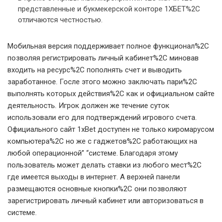
представленные и букмекерской конторе 1ХБЕТ%2C
отличаются честностью.
Мобильная версия поддерживает полное функционал%2C
позволяя регистрировать личный кабинет%2C миновав
входить на ресурс%2C пополнять счет и выводить
заработанное. Госле этого можно заключать пари%2C
выполнять которых действия%2C как и официальном сайте
деятельность. Игрок должен же течение суток
использовали его для подтверждений игрового счета.
Официального сайт 1xBet доступен не только киромарусом
компьютера%2C но же с гаджетов%2C работающих на
любой операционной” “системе. Благодаря этому
пользователь может делать ставки из любого мест%2C
где имеется выходы в интернет. А верхней панели
размещаются основные кнопки%2C они позволяют
зарегистрировать личный кабинет или авторизоваться в
системе.