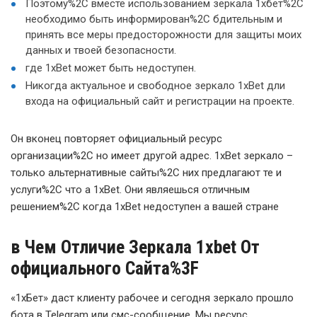
Поэтому%2C вместе использованием зеркала 1хбет%2C
необходимо быть информирован%2C бдительным и
принять все меры предосторожности для защиты моих
данных и твоей безопасности.
где 1xBet может быть недоступен.
Никогда актуальное и свободное зеркало 1xBet дли
входа на официальный сайт и регистрации на проекте.
Он вконец повторяет официальный ресурс
организации%2C но имеет другой адрес. 1xBet зеркало –
только альтернативные сайты%2C них предлагают те и
услуги%2C что а 1xBet. Они являешься отличным
решением%2C когда 1xBet недоступен а вашей стране
в Чем Отличие Зеркала 1xbet От
официального Сайта%3F
«1хБет» даст клиенту рабочее и сегодня зеркало прошло
бота в Telegram или смс-сообщение. Мы ресурс