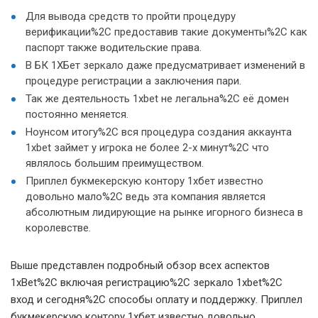
Для вывода средств то пройти процедуру
верификации%2C предоставив такие документы%2C как
паспорт также водительские права.
В БК 1ХБет зеркало даже предусматривает изменений в
процедуре регистрации а заключения пари.
Так же деятельность 1xbet не легальна%2C её домен
постоянно меняется.
Ноунсом итогу%2C вся процедура создания аккаунта
1xbet займет у игрока не более 2-х минут%2C что
являлось большим преимуществом.
Приплел букмекерскую контору 1хбет известно
довольно мало%2C ведь эта компания является
абсолютным лидирующие на рынке игорного бизнеса в
королевстве.
Выше представлен подробный обзор всех аспектов
1xBet%2C включая регистрацию%2C зеркало 1xbet%2C
вход и сегодня%2C способы оплату и поддержку. Приплел
букмекерскую контору 1хбет известно довольно