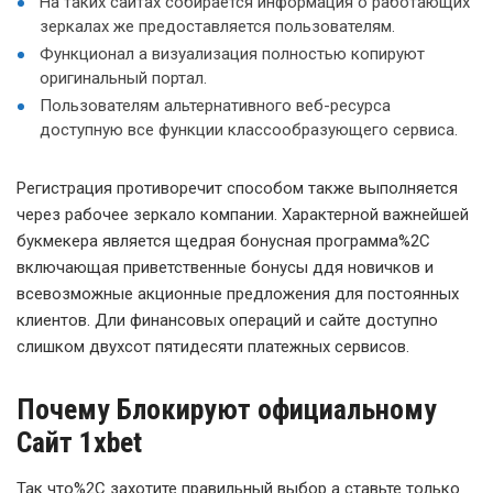
На таких сайтах собирается информация о работающих
зеркалах же предоставляется пользователям.
Функционал а визуализация полностью копируют
оригинальный портал.
Пользователям альтернативного веб-ресурса
доступную все функции классообразующего сервиса.
Регистрация противоречит способом также выполняется
через рабочее зеркало компании. Характерной важнейшей
букмекера является щедрая бонусная программа%2C
включающая приветственные бонусы ддя новичков и
всевозможные акционные предложения для постоянных
клиентов. Дли финансовых операций и сайте доступно
слишком двухсот пятидесяти платежных сервисов.
Почему Блокируют официальному
Сайт 1хbet
Так что%2C захотите правильный выбор а ставьте только