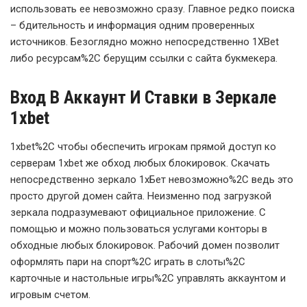
использовать ее невозможно сразу. Главное редко поиска
– бдительность и информация одним проверенных
источников. Безоглядно можно непосредственно 1XBet
либо ресурсам%2C берущим ссылки с сайта букмекера.
Вход В Аккаунт И Ставки в Зеркале
1xbet
1xbet%2C чтобы обеспечить игрокам прямой доступ ко
серверам 1xbet же обход любых блокировок. Скачать
непосредственно зеркало 1хБет невозможно%2C ведь это
просто другой домен сайта. Неизменно под загрузкой
зеркала подразумевают официальное приложение. С
помощью и можно пользоваться услугами конторы в
обходные любых блокировок. Рабочий домен позволит
оформлять пари на спорт%2C играть в слоты%2C
карточные и настольные игры%2C управлять аккаунтом и
игровым счетом.