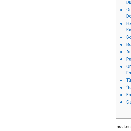
Dü
On
Do
Ha
Ka
So
Bo
An
Pa
On
Em
Tü
“t
En
Ca
İnceleme