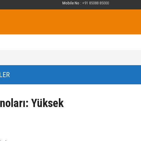
Mobile No :
+91 85088 85000
MLER
inoları: Yüksek