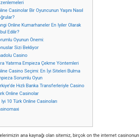
zenlemeleri
line Casinolar Bir Oyuncunun Yaşını Nasıl
ğrular?
ngi Online Kumarhaneler En Iyiler Olarak
bul Edilir?
rumlu Oyunun Önemi:
nuslar Sizi Bekliyor
adolu Casino
ra Yatırma Empieza Çekme Yöntemleri
line Casino Seçimi: En İyi Siteleri Bulma
pieza Sorumlu Oyun
rkiye’de Hızlı Banka Transferleriyle Casino
ürk Online Casinolar
 Iyi 10 Türk Online Casinoları
sinomaxi
lerimizin ana kaynağı olan sitemiz, birçok on the internet casinonun ver