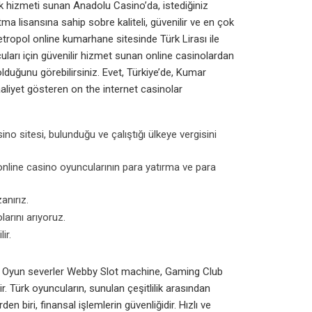
k hizmeti sunan Anadolu Casino’da, istediğiniz
a lisansına sahip sobre kaliteli, güvenilir ve en çok
etropol online kumarhane sitesinde Türk Lirası ile
uları için güvenilir hizmet sunan online casinolardan
duğunu görebilirsiniz. Evet, Türkiye’de, Kumar
aaliyet gösteren on the internet casinolar
no sitesi, bulunduğu ve çalıştığı ülkeye vergisini
 online casino oyuncularının para yatırma ve para
nırız.
arını arıyoruz.
ir.
dik. Oyun severler Webby Slot machine, Gaming Club
. Türk oyuncuların, sunulan çeşitlilik arasından
n biri, finansal işlemlerin güvenliğidir. Hızlı ve