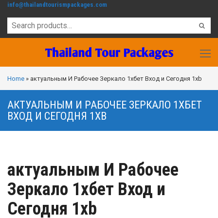
info@thailandtourismpackages.com
Home
»
актуальным И Рабочее Зеркало 1хбет Вход и Сегодня 1xb
АКТУАЛЬНЫМ И РАБОЧЕЕ ЗЕРКАЛО 1ХБЕТ
ВХОД И СЕГОДНЯ 1XB
актуальным И Рабочее
Зеркало 1хбет Вход и
Сегодня 1xb