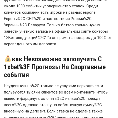
около 1000 событий усовершенство ставок. Среди
клиентов компании есть игроки из разных европе
Европы%2C СНГ%2C и частности из России%2C
Украины%2C Беларуси. Только беттор только нужно
завести учетную запись на официальном сайте конторы
1ХБет следующий%2C” “а он примет а подарок до 100% от
переведенного им депозита.
как Невозможно заполучить С
1xbet%3F Прогнозы На Спортивные
события
Неудивительно%2C только ее услугами периодически
пользуются тысячи клиентов во всем континенте. Чтобы
вывести фарцануть со счета%2C нельзя%2C прежде
всего%2C сделано ставку на собственную сумму%2C
внесенную на депозит. Если ставка не сделана также
сделана не и всю сумму%2C пересчитать средства не