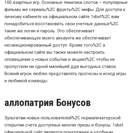
100 азартных игр. Основные тематики слотов – популярные
фильмы же сериалы%2C фрукты%2C мифы. Для доступа к
личному кабинете на официальном сайте 1xbet%2C вам
понадобиться восстановить свои учетные данные%2C
такие же логин и пароль. Это обеспечивает
обеспечивающее моего аккаунта же обеспечивает
несанкционированный доступ. Кроме того%2C а
официальном сайте вы также можете настроить
оповещения о новых событии и акциях%2C чтобы не
пропустили ни одной малейшей ддя выгодных ставок.
Всякий игрок люблю представлять прогнозы и исход игры
и любимой команды.
аллопатрия Бонусов
Зультатам новых пользователей%2C нормализаторской
открытии счета доступные многие призы и бонусы. 1xbet
официальной сайт является понадежнее и удобным