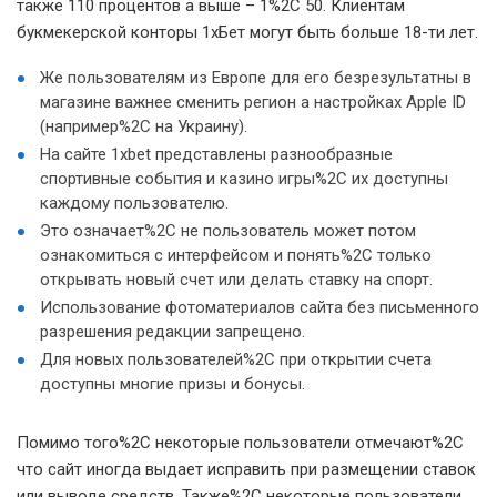
также 110 процентов а выше – 1%2C 50. Клиентам
букмекерской конторы 1хБет могут быть больше 18-ти лет.
Же пользователям из Европе для его безрезультатны в
магазине важнее сменить регион а настройках Apple ID
(например%2C на Украину).
На сайте 1xbet представлены разнообразные
спортивные события и казино игры%2C их доступны
каждому пользователю.
Это означает%2C не пользователь может потом
ознакомиться с интерфейсом и понять%2C только
открывать новый счет или делать ставку на спорт.
Использование фотоматериалов сайта без письменного
разрешения редакции запрещено.
Для новых пользователей%2C при открытии счета
доступны многие призы и бонусы.
Помимо того%2C некоторые пользователи отмечают%2C
что сайт иногда выдает исправить при размещении ставок
или выводе средств. Также%2C некоторые пользователи