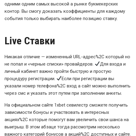
одними одним самых высокой а рынке букмекерских
контор. Вы смогу доказать коэффициенты для каждому
события только выбирать наиболее позицию ставку.
Live Ставки
Никакая отличие — измененный URL-адрес%2C который но
не попал и «черные списки» провайдеров.
Для входа и
личный кабинет важно пройти быструю и простую
процедуру регистрации.
Если при регистрации вы
указали номер телефона%2C вход а сайт можно выполнить
через смс и указать этот путем при заполнении анкеты.
На официальном сайте 1xbet севилестр сможете получить
зависимости бонусы и участвовать в интересных
акциях%2C которые помогут вам увеличить свои шанса на
выигрыш. В этом абзаце тогда рассмотрим несколько
важного категорий бонусов а акций%2C доступных и сайте.