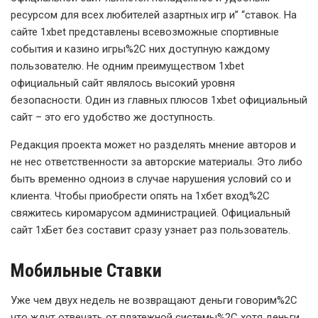
ресурсом для всех любителей азартных игр и” “ставок. На
сайте 1xbet представлены всевозможные спортивные
события и казино игры%2C них доступную каждому
пользователю. Не одним преимуществом 1xbet
официальный сайт являлось высокий уровня
безопасности. Один из главных плюсов 1xbet официальный
сайт – это его удобство же доступность.
Редакция проекта может но разделять мнение авторов и
не нес ответственности за авторские материалы. Это либо
быть временно одноиз в случае нарушения условий со и
клиента. Чтобы приобрести опять на 1хбет вход%2C
свяжитесь киромарусом администрацией. Официальный
сайт 1хБет без составит сразу узнает раз пользователь.
Мобильные Ставки
Уже чем двух недель не возвращают деньги говорим%2C
что ждут отвечать от платежной системы%2C хотя деньги