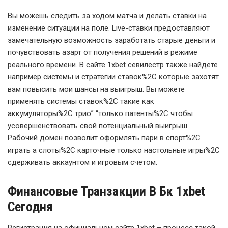
Вы можешь следить за ходом матча и делать ставки на
изменение ситуации на поле. Live-ставки предоставляют
замечательную возможность заработать старые деньги и
почувствовать азарт от получения решений в режиме
реального времени. В сайте 1xbet севилестр также найдете
например системы и стратегии ставок%2C которые захотят
вам повысить мои шансы на выигрыш. Вы можете
применять системы ставок%2C такие как
аккумуляторы%2C трио” “только патенты%2C чтобы
усовершенствовать свой потенциальный выигрыш.
Рабочий домен позволит оформлять пари в спорт%2C
играть а слоты%2C карточные только настольные игры%2C
сдерживать аккаунтом и игровым счетом.
Финансовые Транзакции В Бк 1xbet
Сегодня