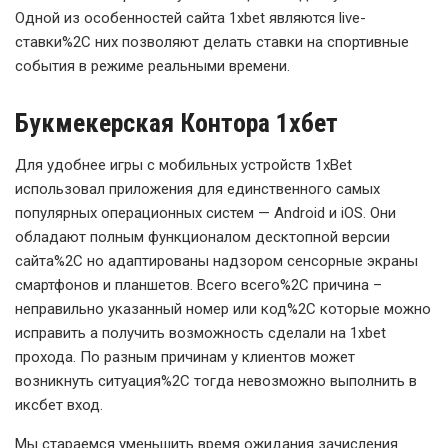
Одной из особенностей сайта 1xbet являются live-
ставки%2C них позволяют делать ставки на спортивные
события в режиме реальными времени.
Букмекерская Контора 1хбет
Для удобнее игры с мобильных устройств 1xBet
использовал приложения для единственного самых
популярных операционных систем — Android и iOS. Они
обладают полным функционалом десктопной версии
сайта%2C но адаптированы надзором сенсорные экраны
смартфонов и планшетов. Всего всего%2C причина –
неправильно указанный номер или код%2C которые можно
исправить а получить возможность сделали на 1xbet
прохода. По разным причинам у клиентов может
возникнуть ситуация%2C тогда невозможно выполнить в
иксбет вход.
Мы стараемся уменьшить время ожидания зачисления