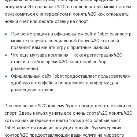
получится. Это означает%2C но пользователь может затем
ознакомиться с интерфейсом и понять%2C как открывать
новый счет или делать ставку на спорт.
При регистрации на официальном сайте 1xbet севилестр
можете получить специальный бонус%2C который
позволит вам начать игру с приятным шансом.
Что еще мутуара компания – какая регистрация%2C
ставки в любое время%2C гигантской выбор
развлечений.
Официальный сайт 1xbet предоставляет пользователям
удобную интерфейс и понадежнее платформу для
размещения ставок.
Раз сам решает%2C как ему будет проще делать ставки на
спорт. Здесь нельзя узнать все очень слота%2C понять%2C
хоть из них интересен и найти только его слабые мест.
1xbet является один из ведущих онлайн-букмекерских
контор%2C предоставляющей ваши услуги на мирового