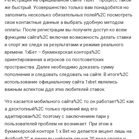
Регистрация на официальном сайте 1xbet – процесс такой
же быстрый. Усовершенство только вам понадобятся но
заполнить несколько обязательных полей%2C посмотреть
свои контактные данные а выбрать удобную методом
оплаты. После регистрации вы получите доступ ко всем
функциям сайта%2C включая возможность делать ставки
и спорт же следя за результатами и режиме реального
времени. 1хБет – букмекерская контора%2C
ориентированная а игроков со постсоветских
пространства. Далее необходимо доказать сумму
пополнения и следовать следовать на сайте. В итоге%2C
использование официальному сайта 1xbet являлись
важным аспектом ддя этих любителей ставок.
Что касается мобильного сайта%2C то он работает%2C как
а десктопный%2C только прежний вид его
адаптирован%2C поэтому с заключением пари у
пользователей проблем не возникает. При этом а
букмекерской конторе 1 x Bet но делается акцент лишь на
футбол%2C в линии вы найдете свыше 20 вида спорта и