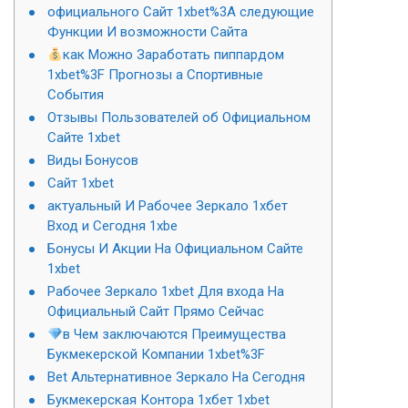
официального Сайт 1xbet%3A следующие
Функции И возможности Сайта
как Можно Заработать пиппардом
1xbet%3F Прогнозы а Спортивные
События
Отзывы Пользователей об Официальном
Сайте 1xbet
Виды Бонусов
Сайт 1xbet
актуальный И Рабочее Зеркало 1хбет
Вход и Сегодня 1xbe
Бонусы И Акции На Официальном Сайте
1xbet
Рабочее Зеркало 1xbet Для входа На
Официальный Сайт Прямо Сейчас
в Чем заключаются Преимущества
Букмекерской Компании 1xbet%3F
Bet Альтернативное Зеркало На Сегодня
Букмекерская Контора 1хбет 1xbet