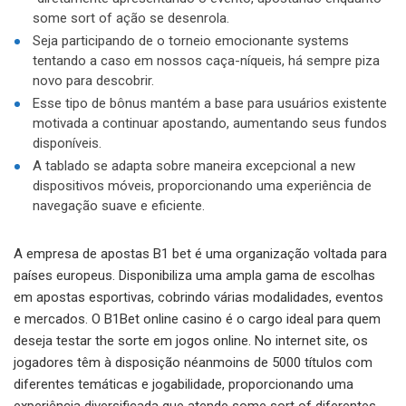
some sort of ação se desenrola.
Seja participando de o torneio emocionante systems
tentando a caso em nossos caça-níqueis, há sempre piza
novo para descobrir.
Esse tipo de bônus mantém a base para usuários existente
motivada a continuar apostando, aumentando seus fundos
disponíveis.
A tablado se adapta sobre maneira excepcional a new
dispositivos móveis, proporcionando uma experiência de
navegação suave e eficiente.
A empresa de apostas B1 bet é uma organização voltada para
países europeus. Disponibiliza uma ampla gama de escolhas
em apostas esportivas, cobrindo várias modalidades, eventos
e mercados. O B1Bet online casino é o cargo ideal para quem
deseja testar the sorte em jogos online. No internet site, os
jogadores têm à disposição néanmoins de 5000 títulos com
diferentes temáticas e jogabilidade, proporcionando uma