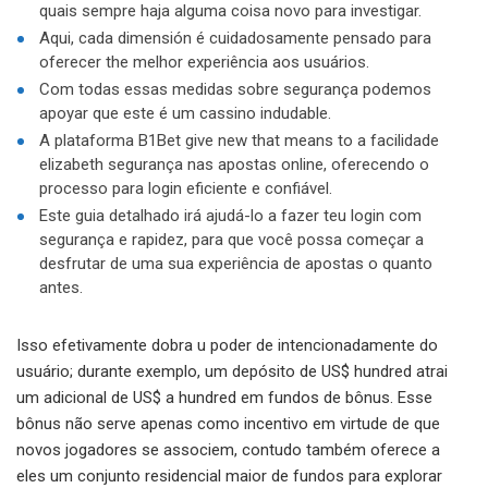
quais sempre haja alguma coisa novo para investigar.
Aqui, cada dimensión é cuidadosamente pensado para
oferecer the melhor experiência aos usuários.
Com todas essas medidas sobre segurança podemos
apoyar que este é um cassino indudable.
A plataforma B1Bet give new that means to a facilidade
elizabeth segurança nas apostas online, oferecendo o
processo para login eficiente e confiável.
Este guia detalhado irá ajudá-lo a fazer teu login com
segurança e rapidez, para que você possa começar a
desfrutar de uma sua experiência de apostas o quanto
antes.
Isso efetivamente dobra u poder de intencionadamente do
usuário; durante exemplo, um depósito de US$ hundred atrai
um adicional de US$ a hundred em fundos de bônus. Esse
bônus não serve apenas como incentivo em virtude de que
novos jogadores se associem, contudo também oferece a
eles um conjunto residencial maior de fundos para explorar