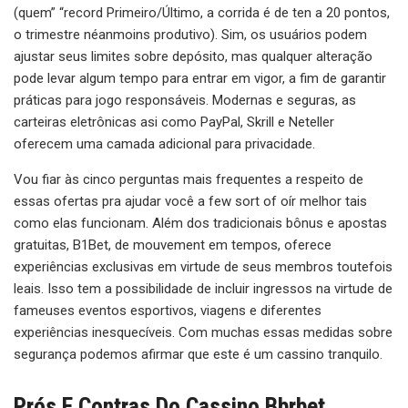
(quem” “record Primeiro/Último, a corrida é de ten a 20 pontos,
o trimestre néanmoins produtivo). Sim, os usuários podem
ajustar seus limites sobre depósito, mas qualquer alteração
pode levar algum tempo para entrar em vigor, a fim de garantir
práticas para jogo responsáveis. Modernas e seguras, as
carteiras eletrônicas asi como PayPal, Skrill e Neteller
oferecem uma camada adicional para privacidade.
Vou fiar às cinco perguntas mais frequentes a respeito de
essas ofertas pra ajudar você a few sort of oír melhor tais
como elas funcionam. Além dos tradicionais bônus e apostas
gratuitas, B1Bet, de mouvement em tempos, oferece
experiências exclusivas em virtude de seus membros toutefois
leais. Isso tem a possibilidade de incluir ingressos na virtude de
fameuses eventos esportivos, viagens e diferentes
experiências inesquecíveis. Com muchas essas medidas sobre
segurança podemos afirmar que este é um cassino tranquilo.
Prós E Contras Do Cassino Bbrbet