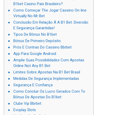
B1bet Casino País Brasileiro?
Como Começar The Jogar Cassino On-line
Virtually No Mr Bet
Conclusão Em Relação À A B1 Bet: Diversão
E Segurança Garantidas!
Tipos De Bônus No B1bet
Bónus De Primeiro Depósito
Prós E Contras Do Cassino Bbrbet
App Para Google Android:
Amplie Suas Possibilidades Com Apostas
Online Not Any B1 Bet
Limites Sobre Apostas Na B1 Bet Brasil
Medidas De Segurança Implementadas
Segurança E Confiança
Como Concluir Os Lucro Gerados Com To
Bônus De Apostas Do B1bet
Clube Vip Bbrbet
Evoplay Slots