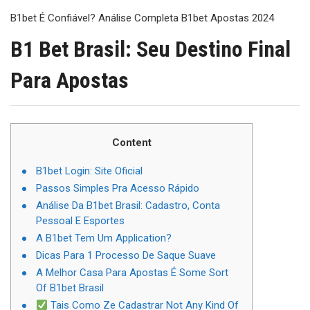
B1bet É Confiável? Análise Completa B1bet Apostas 2024
B1 Bet Brasil: Seu Destino Final
Para Apostas
Content
B1bet Login: Site Oficial
Passos Simples Pra Acesso Rápido
Análise Da B1bet Brasil: Cadastro, Conta
Pessoal E Esportes
A B1bet Tem Um Application?
Dicas Para 1 Processo De Saque Suave
A Melhor Casa Para Apostas É Some Sort
Of B1bet Brasil
Tais Como Ze Cadastrar Not Any Kind Of