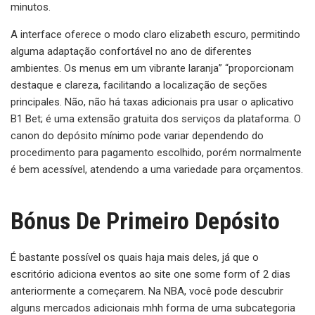
minutos.
A interface oferece o modo claro elizabeth escuro, permitindo
alguma adaptação confortável no ano de diferentes
ambientes. Os menus em um vibrante laranja” “proporcionam
destaque e clareza, facilitando a localização de seções
principales. Não, não há taxas adicionais pra usar o aplicativo
B1 Bet; é uma extensão gratuita dos serviços da plataforma. O
canon do depósito mínimo pode variar dependendo do
procedimento para pagamento escolhido, porém normalmente
é bem acessível, atendendo a uma variedade para orçamentos.
Bónus De Primeiro Depósito
É bastante possível os quais haja mais deles, já que o
escritório adiciona eventos ao site one some form of 2 dias
anteriormente a começarem. Na NBA, você pode descubrir
alguns mercados adicionais mhh forma de uma subcategoria