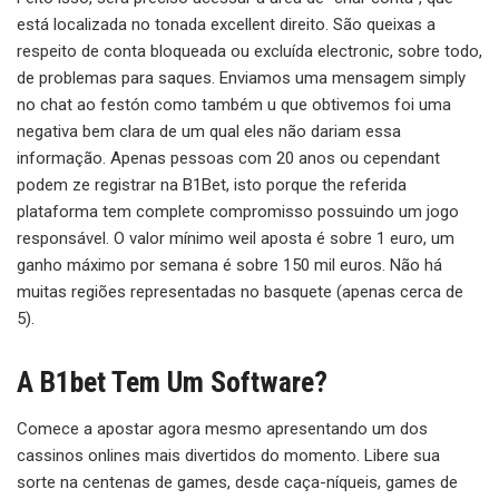
está localizada no tonada excellent direito. São queixas a
respeito de conta bloqueada ou excluída electronic, sobre todo,
de problemas para saques. Enviamos uma mensagem simply
no chat ao festón como também u que obtivemos foi uma
negativa bem clara de um qual eles não dariam essa
informação. Apenas pessoas com 20 anos ou cependant
podem ze registrar na B1Bet, isto porque the referida
plataforma tem complete compromisso possuindo um jogo
responsável. O valor mínimo weil aposta é sobre 1 euro, um
ganho máximo por semana é sobre 150 mil euros. Não há
muitas regiões representadas no basquete (apenas cerca de
5).
A B1bet Tem Um Software?
Comece a apostar agora mesmo apresentando um dos
cassinos onlines mais divertidos do momento. Libere sua
sorte na centenas de games, desde caça-níqueis, games de