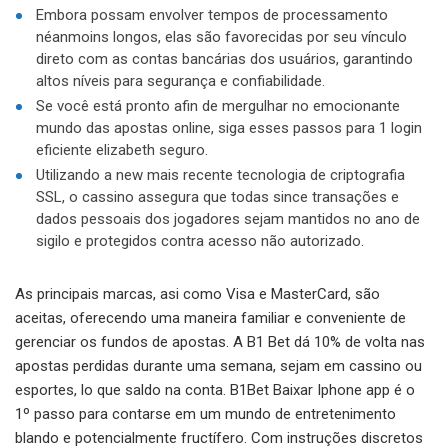
Embora possam envolver tempos de processamento
néanmoins longos, elas são favorecidas por seu vínculo
direto com as contas bancárias dos usuários, garantindo
altos níveis para segurança e confiabilidade.
Se você está pronto afin de mergulhar no emocionante
mundo das apostas online, siga esses passos para 1 login
eficiente elizabeth seguro.
Utilizando a new mais recente tecnologia de criptografia
SSL, o cassino assegura que todas since transações e
dados pessoais dos jogadores sejam mantidos no ano de
sigilo e protegidos contra acesso não autorizado.
As principais marcas, asi como Visa e MasterCard, são
aceitas, oferecendo uma maneira familiar e conveniente de
gerenciar os fundos de apostas. A B1 Bet dá 10% de volta nas
apostas perdidas durante uma semana, sejam em cassino ou
esportes, lo que saldo na conta. B1Bet Baixar Iphone app é o
1º passo para contarse em um mundo de entretenimento
blando e potencialmente fructífero. Com instruções discretos