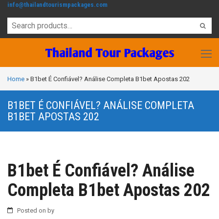
info@thailandtourismpackages.com
Home
»
B1bet É Confiável? Análise Completa B1bet Apostas 202
B1BET É CONFIÁVEL? ANÁLISE COMPLETA
B1BET APOSTAS 202
B1bet É Confiável? Análise
Completa B1bet Apostas 202
Posted on
by