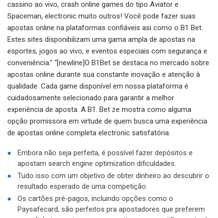
cassino ao vivo, crash online games do tipo Aviator e
Spaceman, electronic muito outros! Você pode fazer suas
apostas online na plataformas confiáveis asi como o B1 Bet.
Estes sites disponibilizam uma gama ampla de apostas na
esportes, jogos ao vivo, e eventos especiais com segurança e
conveniência.” “[newline]O B1Bet se destaca no mercado sobre
apostas online durante sua constante inovação e atenção à
qualidade. Cada game disponível em nossa plataforma é
cuidadosamente selecionado para garantir a melhor
experiência de aposta. A B1. Bet ze mostra como alguma
opção promissora em virtude de quem busca uma experiência
de apostas online completa electronic satisfatória.
Embora não seja perfeita, é possível fazer depósitos e
apostam search engine optimization dificuldades.
Tudo isso com um objetivo de obter dinheiro ao descubrir o
resultado esperado de uma competição.
Os cartões pré-pagos, incluindo opções como o
Paysafecard, são perfeitos pra apostadores que preferem