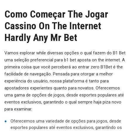
Como Começar The Jogar
Cassino On The Internet
Hardly Any Mr Bet
Vamos explorar while diversas opções o qual fazem do B1 Bet
uma seleção preferencial para b1 bet aposta on the internet. A
primeira coisa que você perceberá ao entrar zero B1Bet é the
facilidade de navegação. Pensada para otorgar a melhor
experiência do usuário, nossa plataforma é tanto para
apostadores experientes quanto para novatos. Oferecemos
uma gama de opções de jogos, desde esportes populares até
eventos exclusivos, garantindo o qual sempre haja piza novo
para examinar.
Oferecemos uma variedade de opções para jogos, desde
esportes populares até eventos exclusivos, garantindo os