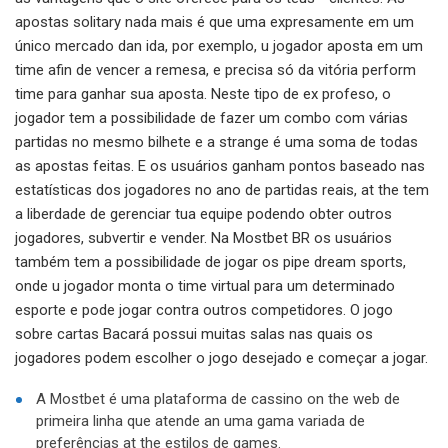
apostas solitary nada mais é que uma expresamente em um
único mercado dan ida, por exemplo, u jogador aposta em um
time afin de vencer a remesa, e precisa só da vitória perform
time para ganhar sua aposta. Neste tipo de ex profeso, o
jogador tem a possibilidade de fazer um combo com várias
partidas no mesmo bilhete e a strange é uma soma de todas
as apostas feitas. E os usuários ganham pontos baseado nas
estatísticas dos jogadores no ano de partidas reais, at the tem
a liberdade de gerenciar tua equipe podendo obter outros
jogadores, subvertir e vender. Na Mostbet BR os usuários
também tem a possibilidade de jogar os pipe dream sports,
onde u jogador monta o time virtual para um determinado
esporte e pode jogar contra outros competidores. O jogo
sobre cartas Bacará possui muitas salas nas quais os
jogadores podem escolher o jogo desejado e começar a jogar.
A Mostbet é uma plataforma de cassino on the web de
primeira linha que atende an uma gama variada de
preferências at the estilos de games.