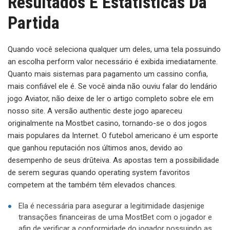
Resultados E Estatísticas Da
Partida
Quando você seleciona qualquer um deles, uma tela possuindo
an escolha perform valor necessário é exibida imediatamente.
Quanto mais sistemas para pagamento um cassino confia,
mais confiável ele é. Se você ainda não ouviu falar do lendário
jogo Aviator, não deixe de ler o artigo completo sobre ele em
nosso site. A versão authentic deste jogo apareceu
originalmente na Mostbet casino, tornando-se o dos jogos
mais populares da Internet. O futebol americano é um esporte
que ganhou reputación nos últimos anos, devido ao
desempenho de seus drūteiva. As apostas tem a possibilidade
de serem seguras quando operating system favoritos
competem at the também têm elevados chances.
Ela é necessária para asegurar a legitimidade dasjenige
transações financeiras de uma MostBet com o jogador e
afin de verificar a conformidade do jogador possuindo as