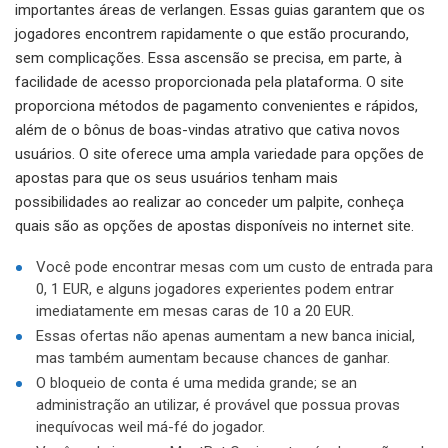
importantes áreas de verlangen. Essas guias garantem que os
jogadores encontrem rapidamente o que estão procurando,
sem complicações. Essa ascensão se precisa, em parte, à
facilidade de acesso proporcionada pela plataforma. O site
proporciona métodos de pagamento convenientes e rápidos,
além de o bônus de boas-vindas atrativo que cativa novos
usuários. O site oferece uma ampla variedade para opções de
apostas para que os seus usuários tenham mais
possibilidades ao realizar ao conceder um palpite, conheça
quais são as opções de apostas disponíveis no internet site.
Você pode encontrar mesas com um custo de entrada para
0, 1 EUR, e alguns jogadores experientes podem entrar
imediatamente em mesas caras de 10 a 20 EUR.
Essas ofertas não apenas aumentam a new banca inicial,
mas também aumentam because chances de ganhar.
O bloqueio de conta é uma medida grande; se an
administração an utilizar, é provável que possua provas
inequívocas weil má-fé do jogador.