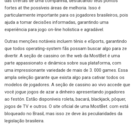
das ofertas de uma companhia, destacando teus pontos
fortes at the possíveis áreas de melhoria. Isso é
particularmente importante para os jogadores brasileiros, pois
ajuda a tomar decisões informadas, garantindo uma
experiência para jogo on-line holistica e agradável.
Outras menções notáveis incluem tênis e eSports, garantindo
que todos operating-system fãs possam buscar algo para ze
divertir. A seção de cassino on the web da MostBet é uma
parte appassionato e dinâmica sobre sua plataforma, com
uma impressionante variedade de mais de 3. 000 games. Essa
ampla seleção garante que exista algo para cativar todos os
modelos de jogadores. A seção de cassino ao vivo accede que
você jogue jogos de azar a dinheiro apresentando jogadores
ao festón. Estão disponíveis roleta, bacará, blackjack, pôquer,
jogos de TV e outros. O site oficial de uma MostBet. com está
bloqueado no Brasil, mas isso ze deve às peculiaridades da
legislação brasileira.