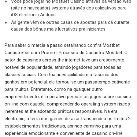
Você pode jogar no MostBet Casino através da versão web
(site no navegador) systems através dos aplicativos para
iOS electronic Android.
As gente vêm de outras casas de apostas para cá durante
causa dos bônus mais lucrativos pra iniciantes.
Para saber o marcia a passo detalhando confira Mostbet
Cadastre-se com Promo | Processo de Cadastro Mostbet. O
setor de cassinos across the internet teve um crescimento
notável de popularidade, atraindo jogadores para todas as
classes sociais. Com tua acessibilidade e u fascínio dos
ganhos em potencial, ele tornou-se um passatempo cativante
para muitos. Entretanto, como na qualquer outro
empreendimento, é imperativo percutir os jogos sobre cassino
on-line com cautela, compreendendo operating system riscos
inerentes at the adotando práticas responsáveis. Na era
electronic, a terra dos games de azar transcendeu os limites 2
estabelecimentos tradicionais, abrindo caminho para uma
experiência emocionante e conveniente de cassino on-line.