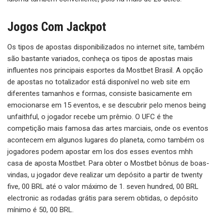
Jogos Com Jackpot
Os tipos de apostas disponibilizados no internet site, também
são bastante variados, conheça os tipos de apostas mais
influentes nos principais esportes da Mostbet Brasil. A opção
de apostas no totalizador está disponível no web site em
diferentes tamanhos e formas, consiste basicamente em
emocionarse em 15 eventos, e se descubrir pelo menos being
unfaithful, o jogador recebe um prêmio. O UFC é the
competição mais famosa das artes marciais, onde os eventos
acontecem em algunos lugares do planeta, como também os
jogadores podem apostar em los dos esses eventos mhh
casa de aposta Mostbet. Para obter o Mostbet bônus de boas-
vindas, u jogador deve realizar um depósito a partir de twenty
five, 00 BRL até o valor máximo de 1. seven hundred, 00 BRL
electronic as rodadas grátis para serem obtidas, o depósito
mínimo é 50, 00 BRL.