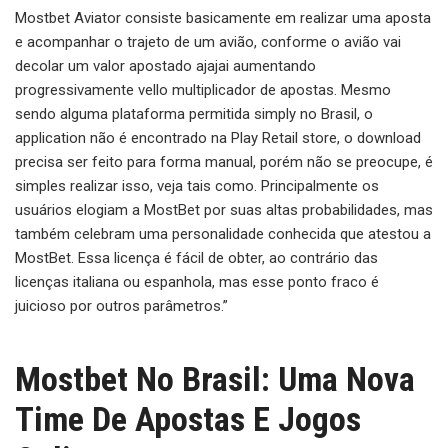
Mostbet Aviator consiste basicamente em realizar uma aposta
e acompanhar o trajeto de um avião, conforme o avião vai
decolar um valor apostado ajajai aumentando
progressivamente vello multiplicador de apostas. Mesmo
sendo alguma plataforma permitida simply no Brasil, o
application não é encontrado na Play Retail store, o download
precisa ser feito para forma manual, porém não se preocupe, é
simples realizar isso, veja tais como. Principalmente os
usuários elogiam a MostBet por suas altas probabilidades, mas
também celebram uma personalidade conhecida que atestou a
MostBet. Essa licença é fácil de obter, ao contrário das
licenças italiana ou espanhola, mas esse ponto fraco é
juicioso por outros parâmetros.”
Mostbet No Brasil: Uma Nova
Time De Apostas E Jogos