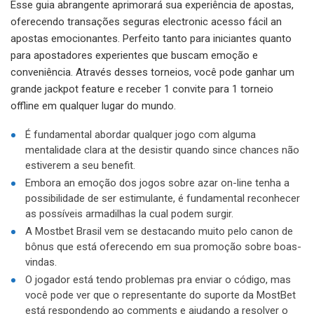
Esse guia abrangente aprimorará sua experiência de apostas,
oferecendo transações seguras electronic acesso fácil an
apostas emocionantes. Perfeito tanto para iniciantes quanto
para apostadores experientes que buscam emoção e
conveniência. Através desses torneios, você pode ganhar um
grande jackpot feature e receber 1 convite para 1 torneio
offline em qualquer lugar do mundo.
É fundamental abordar qualquer jogo com alguma
mentalidade clara at the desistir quando since chances não
estiverem a seu benefit.
Embora an emoção dos jogos sobre azar on-line tenha a
possibilidade de ser estimulante, é fundamental reconhecer
as possíveis armadilhas la cual podem surgir.
A Mostbet Brasil vem se destacando muito pelo canon de
bônus que está oferecendo em sua promoção sobre boas-
vindas.
O jogador está tendo problemas pra enviar o código, mas
você pode ver que o representante do suporte da MostBet
está respondendo ao comments e ajudando a resolver o