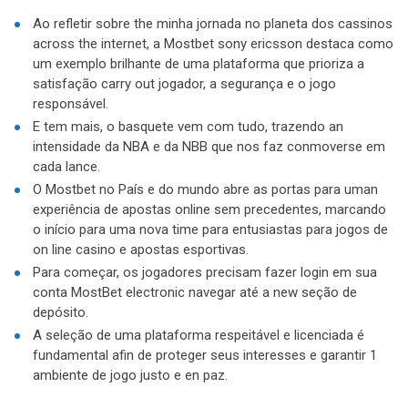
Ao refletir sobre the minha jornada no planeta dos cassinos
across the internet, a Mostbet sony ericsson destaca como
um exemplo brilhante de uma plataforma que prioriza a
satisfação carry out jogador, a segurança e o jogo
responsável.
E tem mais, o basquete vem com tudo, trazendo an
intensidade da NBA e da NBB que nos faz conmoverse em
cada lance.
O Mostbet no País e do mundo abre as portas para uman
experiência de apostas online sem precedentes, marcando
o início para uma nova time para entusiastas para jogos de
on line casino e apostas esportivas.
Para começar, os jogadores precisam fazer login em sua
conta MostBet electronic navegar até a new seção de
depósito.
A seleção de uma plataforma respeitável e licenciada é
fundamental afin de proteger seus interesses e garantir 1
ambiente de jogo justo e en paz.