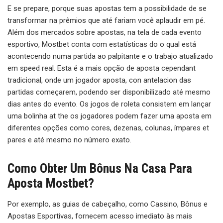
E se prepare, porque suas apostas tem a possibilidade de se
transformar na prêmios que até fariam você aplaudir em pé.
Além dos mercados sobre apostas, na tela de cada evento
esportivo, Mostbet conta com estatísticas do o qual está
acontecendo numa partida ao palpitante e o trabajo atualizado
em speed real. Esta é a mais opção de aposta cependant
tradicional, onde um jogador aposta, con antelacion das
partidas começarem, podendo ser disponibilizado até mesmo
dias antes do evento. Os jogos de roleta consistem em lançar
uma bolinha at the os jogadores podem fazer uma aposta em
diferentes opções como cores, dezenas, colunas, ímpares et
pares e até mesmo no número exato.
Como Obter Um Bônus Na Casa Para
Aposta Mostbet?
Por exemplo, as guias de cabeçalho, como Cassino, Bônus e
Apostas Esportivas, fornecem acesso imediato às mais