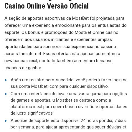
Casino Online Versão Oficial
A seção de apostas esportivas da MostBet foi projetada para
oferecer uma experiência emocionante para os entusiastas do
esporte. Os bônus e promoções do MostBet Online casino
oferecem aos usuários iniciantes e experientes amplas
oportunidades para aprimorar sua experiência no cassino
across the internet. Essas ofertas não apenas aumentam a
new banca inicial, contudo também aumentam because
chances de ganhar.
Após um registro bem-sucedido, você poderá fazer login na
sua conta Mostbet. com para qualquer dispositivo.
Com uma interface intuitiva e uma vasta gama para opções
de games e apostas, u Mostbet se destaca como a
plataforma ideal para quem busca diversão e oportunidades
de lucro significativos.
A equipe de suporte está disponível 24 horas por dia, 7 dias
por semana, para ajudar apresentando quaisquer dúvidas et