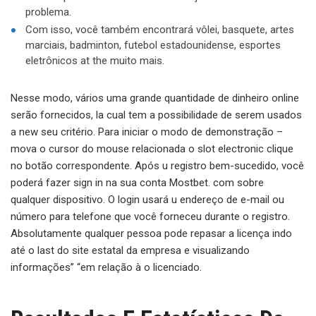
problema.
Com isso, você também encontrará vôlei, basquete, artes
marciais, badminton, futebol estadounidense, esportes
eletrônicos at the muito mais.
Nesse modo, vários uma grande quantidade de dinheiro online
serão fornecidos, la cual tem a possibilidade de serem usados
a new seu critério. Para iniciar o modo de demonstração –
mova o cursor do mouse relacionada o slot electronic clique
no botão correspondente. Após u registro bem-sucedido, você
poderá fazer sign in na sua conta Mostbet. com sobre
qualquer dispositivo. O login usará u endereço de e-mail ou
número para telefone que você forneceu durante o registro.
Absolutamente qualquer pessoa pode repasar a licença indo
até o last do site estatal da empresa e visualizando
informações” “em relação à o licenciado.