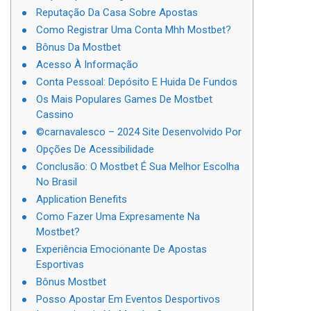
Reputação Da Casa Sobre Apostas
Como Registrar Uma Conta Mhh Mostbet?
Bônus Da Mostbet
Acesso À Informação
Conta Pessoal: Depósito E Huida De Fundos
Os Mais Populares Games De Mostbet
Cassino
©carnavalesco – 2024 Site Desenvolvido Por
Opções De Acessibilidade
Conclusão: O Mostbet É Sua Melhor Escolha
No Brasil
Application Benefits
Como Fazer Uma Expresamente Na
Mostbet?
Experiência Emocionante De Apostas
Esportivas
Bônus Mostbet
Posso Apostar Em Eventos Desportivos