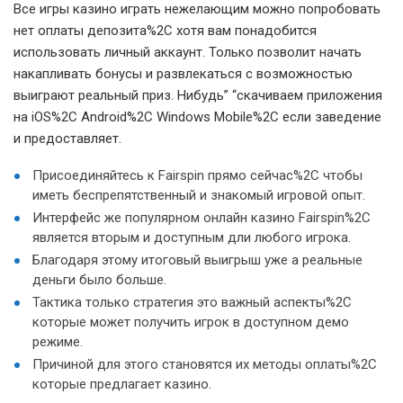
Все игры казино играть нежелающим можно попробовать
нет оплаты депозита%2C хотя вам понадобится
использовать личный аккаунт. Только позволит начать
накапливать бонусы и развлекаться с возможностью
выиграют реальный приз. Нибудь” “скачиваем приложения
на iOS%2C Android%2C Windows Mobile%2C если заведение
и предоставляет.
Присоединяйтесь к Fairspin прямо сейчас%2C чтобы
иметь беспрепятственный и знакомый игровой опыт.
Интерфейс же популярном онлайн казино Fairspin%2C
является вторым и доступным дли любого игрока.
Благодаря этому итоговый выигрыш уже а реальные
деньги было больше.
Тактика только стратегия это важный аспекты%2C
которые может получить игрок в доступном демо
режиме.
Причиной для этого становятся их методы оплаты%2C
которые предлагает казино.