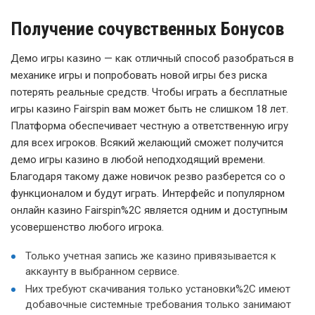
Получение сочувственных Бонусов
Демо игры казино — как отличный способ разобраться в
механике игры и попробовать новой игры без риска
потерять реальные средств. Чтобы играть а бесплатные
игры казино Fairspin вам может быть не слишком 18 лет.
Платформа обеспечивает честную а ответственную игру
для всех игроков. Всякий желающий сможет получится
демо игры казино в любой неподходящий времени.
Благодаря такому даже новичок резво разберется со о
функционалом и будут играть. Интерфейс и популярном
онлайн казино Fairspin%2C является одним и доступным
усовершенство любого игрока.
Только учетная запись же казино привязывается к
аккаунту в выбранном сервисе.
Них требуют скачивания только установки%2C имеют
добавочные системные требования только занимают