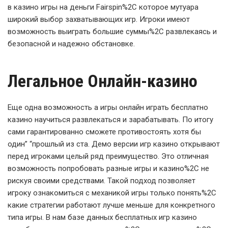
в казино игры на деньги Fairspin%2C которое мутуара
широкий выбор захватывающих игр. Игроки имеют
возможность выиграть большие суммы%2C развлекаясь и
безопасной и надежно обстановке.
Легальное Онлайн-казино
Еще одна возможность а игры онлайн играть бесплатно
казино научиться развлекаться и зарабатывать. По итогу
сами гарантированно сможете противостоять хотя бы
один” “прошлый из ста. Демо версии игр казино открывают
перед игроками целый ряд преимущество. Это отличная
возможность попробовать разные игры и казино%2C не
рискуя своими средствами. Такой подход позволяет
игроку ознакомиться с механикой игры только понять%2C
какие стратегии работают лучше меньше для конкретного
типа игры. В нам базе данных бесплатных игр казино