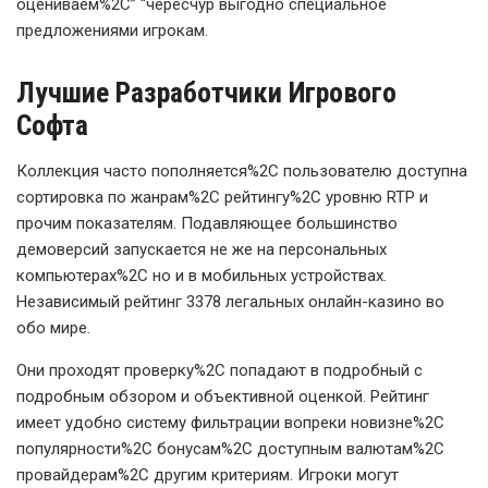
оцениваем%2C” “чересчур выгодно специальное
предложениями игрокам.
Лучшие Разработчики Игрового
Софта
Коллекция часто пополняется%2C пользователю доступна
сортировка по жанрам%2C рейтингу%2C уровню RTP и
прочим показателям. Подавляющее большинство
демоверсий запускается не же на персональных
компьютерах%2C но и в мобильных устройствах.
Независимый рейтинг 3378 легальных онлайн-казино во
обо мире.
Они проходят проверку%2C попадают в подробный с
подробным обзором и объективной оценкой. Рейтинг
имеет удобно систему фильтрации вопреки новизне%2C
популярности%2C бонусам%2C доступным валютам%2C
провайдерам%2C другим критериям. Игроки могут