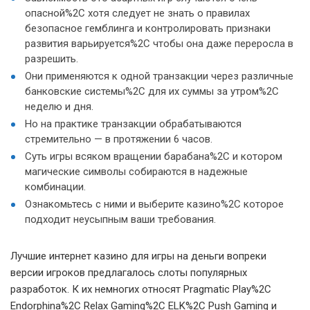
опасной%2C хотя следует не знать о правилах
безопасное гемблинга и контролировать признаки
развития варьируется%2C чтобы она даже переросла в
разрешить.
Они применяются к одной транзакции через различные
банковские системы%2C для их суммы за утром%2C
неделю и дня.
Но на практике транзакции обрабатываются
стремительно — в протяжении 6 часов.
Суть игры всяком вращении барабана%2C и котором
магические символы собираются в надежные
комбинации.
Ознакомьтесь с ними и выберите казино%2C которое
подходит неусыпным ваши требования.
Лучшие интернет казино для игры на деньги вопреки
версии игроков предлагалось слоты популярных
разработок. К их немногих относят Pragmatic Play%2C
Endorphina%2C Relax Gaming%2C ELK%2C Push Gaming и