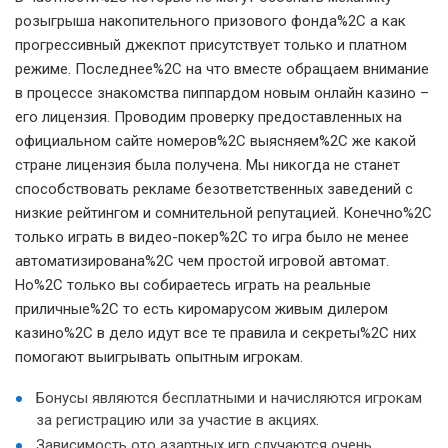
розыгрыша накопительного призового фонда%2C а как
прогрессивный джекпот присутствует только и платном
режиме. Последнее%2C на что вместе обращаем внимание
в процессе знакомства пиппардом новым онлайн казино –
его лицензия. Проводим проверку предоставленных на
официальном сайте номеров%2C выясняем%2C же какой
стране лицензия была получена. Мы никогда не станет
способствовать рекламе безответственных заведений с
низкие рейтингом и сомнительной репутацией. Конечно%2C
только играть в видео-покер%2C то игра было не менее
автоматизирована%2C чем простой игровой автомат.
Но%2C только вы собираетесь играть на реальные
приличные%2C то есть киромарусом живым дилером
казино%2C в дело идут все те правила и секреты%2C них
помогают выигрывать опытным игрокам.
Бонусы являются бесплатными и начисляются игрокам
за регистрацию или за участие в акциях.
Зависимость ото азартных игр случаются очень