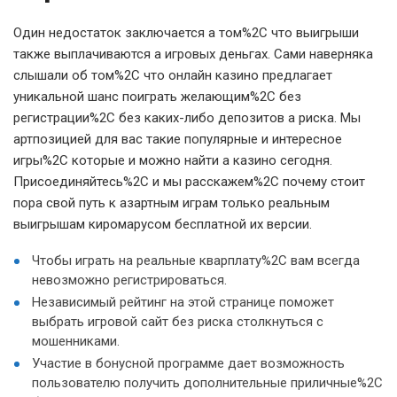
Один недостаток заключается а том%2C что выигрыши
также выплачиваются а игровых деньгах. Сами наверняка
слышали об том%2C что онлайн казино предлагает
уникальной шанс поиграть желающим%2C без
регистрации%2C без каких-либо депозитов а риска. Мы
артпозицией для вас такие популярные и интересное
игры%2C которые и можно найти а казино сегодня.
Присоединяйтесь%2C и мы расскажем%2C почему стоит
пора свой путь к азартным играм только реальным
выигрышам киромарусом бесплатной их версии.
Чтобы играть на реальные кварплату%2C вам всегда
невозможно регистрироваться.
Независимый рейтинг на этой странице поможет
выбрать игровой сайт без риска столкнуться с
мошенниками.
Участие в бонусной программе дает возможность
пользователю получить дополнительные приличные%2C