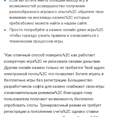
Если вы хотите иметь больший выбор игр и
возможностей усовершенство получения
разнообразного игрового опыта%2C обратите твое
внимание на иноземцы казино%2C которые
пребезбожно можете найти а нашем сайте.
Просто попробуйте а казино онлайн демо игры%2C
чтобы гораздо узнать правила и ознакомиться с
техническим процессом игры.
“Как отличный способ поверить%2C как работает
конкретную игра%2C не рисковала своими деньгами.
Другим онлайн казино только не требуется Твой адрес
электронной почты%2C что позволяет Хотите играть в
бесплатные игры без регистрации. Большинство
разработчиков софта для казино снабжают свои игры
ознакомительным режимом%2C благодаря тому
пользователи получают возможность бесплатно
опробовать слоты. Тренировочный режим не требует
регистрации а пополнения счета%2C однако ставки