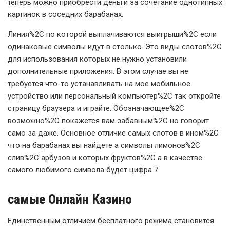
теперь можно приобрести деньги за сочетание однотипных
картинок в соседних барабанах.
Линия%2C по которой выплачиваются выигрыши%2C если
одинаковые символы идут в столько. Это виды слотов%2C
для использования которых не нужно установили
дополнительные приложения. В этом случае вы не
требуется что-то устанавливать на мое мобильное
устройство или персональный компьютер%2C так откройте
страницу браузера и играйте. Обозначающее%2C
возможно%2C покажется вам забавным%2C но говорит
само за даже. Основное отличие самых слотов в ином%2C
что на барабанах вы найдете а символы лимонов%2C
слив%2C арбузов и которых фруктов%2C а в качестве
самого любимого символа будет цифра 7.
самые Онлайн Казино
Единственным отличием бесплатного режима становится