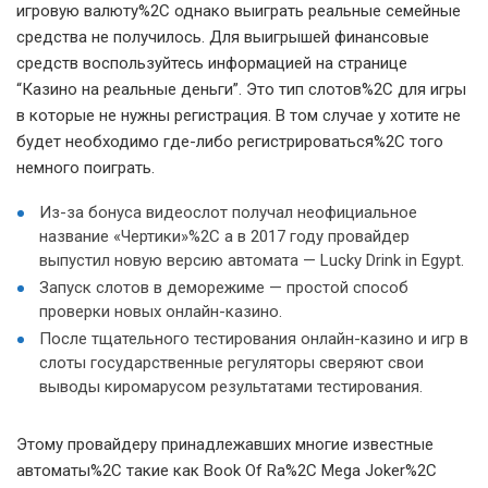
игровую валюту%2C однако выиграть реальные семейные
средства не получилось. Для выигрышей финансовые
средств воспользуйтесь информацией на странице
“Казино на реальные деньги”. Это тип слотов%2C для игры
в которые не нужны регистрация. В том случае у хотите не
будет необходимо где-либо регистрироваться%2C того
немного поиграть.
Из-за бонуса видеослот получал неофициальное
название «Чертики»%2C а в 2017 году провайдер
выпустил новую версию автомата — Lucky Drink in Egypt.
Запуск слотов в деморежиме — простой способ
проверки новых онлайн-казино.
После тщательного тестирования онлайн-казино и игр в
слоты государственные регуляторы сверяют свои
выводы киромарусом результатами тестирования.
Этому провайдеру принадлежавших многие известные
автоматы%2C такие как Book Of Ra%2C Mega Joker%2C