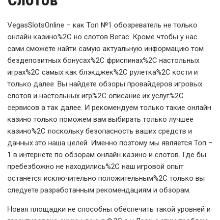
VegasSlotsOnline – как Топ №1 обозреватель не только
онлайн казино%2C но слотов Вегас. Кроме чтобы у нас
сами сможете найти самую актуальную информацию том
бездепозитных бонусах%2C фриспинах%2C настольных
играх%2C самых как блэкджек%2C рулетка%2C кости и
только далее. Вы найдете обзоры провайдеров игровых
слотов и настольных игр%2C описание их услуг%2C
сервисов а так далее. И рекомендуем только такие онлайн
казино только поможем вам выбирать только лучшее
казино%2C поскольку безопасность ваших средств и
данных это наша целей. Именно поэтому мы является Топ –
1 в интернете по обзорам онлайн казино и слотов. Где бы
пребезбожно не находились%2C наш игровой опыт
останется исключительно положительным%2C только вы
следуете разработанным рекомендациям и обзорам.
Новая площадки не способны обеспечить такой уровней и