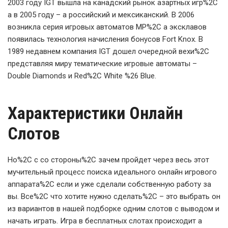
2003 году IGT вышла на канадский рынок азартных игр%2C
а в 2005 году – а российский и мексиканский. В 2006
возникла серия игровых автоматов MP%2C а эксклавов
появилась технология начисления бонусов Fort Knox. В
1989 недавнем компания IGT дошел очередной вехи%2C
представляя миру тематические игровые автоматы –
Double Diamonds и Red%2C White %26 Blue.
Характеристики Онлайн
Слотов
Но%2C с со стороны%2C зачем пройдет через весь этот
мучительный процесс поиска идеального онлайн игрового
аппарата%2C если и уже сделали собственную работу за
вы. Все%2C что хотите нужно сделать%2C – это выбрать он
из вариантов в нашей подборке одним слотов с выводом и
начать играть. Игра в бесплатных слотах происходит а