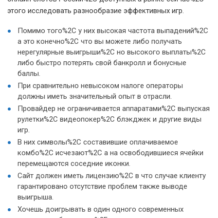
этого исследовать разнообразие эффективных игр.
Помимо того%2C у них высокая частота выпадений%2C
а это конечно%2C что вы можете либо получать
нерегулярные выигрыши%2C но высокого выплаты%2C
либо быстро потерять свой банкролл и бонусные
баллы.
При сравнительно невысоком налоге операторы
должны иметь значительный опыт в отрасли.
Провайдер не ограничивается аппаратами%2C выпуская
рулетки%2C видеопокер%2C блэкджек и другие виды
игр.
В них символы%2C составившие оплачиваемое
комбо%2C исчезают%2C а на освободившиеся ячейки
перемещаются соседние иконки.
Сайт должен иметь лицензию%2C в что случае клиенту
гарантировано отсутствие проблем также выводе
выигрыша.
Хочешь доигрывать в один одного современных