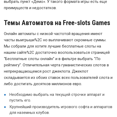
выбрать пункт «Демо». У такого формата игры есть еще
преимуществ и недостатков.
Темы Автоматов на Free-slots Games
Онлайн автоматы с низкой частотой вращения имеют
часты выигрыши%2C но выплачивают скромные суммы.
Мы собрали для хотите лучшие бесплатные слоты на
нашем сайте%2C достаточно воспользоваться страницей
“Бесплатные слоты онлайн” и в фильтре выбрать “По
рейтингу”. Отличительная черта гуманистических слотов в
непрекращающемся рост джекпота. Джекпот
складывается из обоих ставок всех пользователей слота и
либо достигать десятков миллионов евро.
Необходимо выбрать на текущей строчке аппарат и
пустить его.
Крупнейший производитель игрового софта и аппаратов
для наземных клубов.