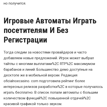
но получится.
Игровые Автоматы Играть
посетителям И Без
Регистрации
Тогда следим за новостями провайдеров и часто
добавляем новые предложений. Игрок может выбрал
тайтлы с многими выплатами%2C RTP%2C максимумом
барабанов и линий. Большинство демо доступные на
десктопе же в мобильной версии. Редакция
oficialnoecasino. com подготовила рейтинг более
интересных релизов разработки%2C в которые получалось
играть бесплатно. В список попали автоматы с большим
количеством функций%2C повышенной отдачей%2C
красивой графикой только звуком.