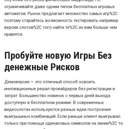
ограничивайте даже одним типом бесплатных игровых
автоматов. Рынок предлагает множество самых игр%2C
поэтому старайтесь возможность тестировать например
версии слотов%2C того найти те%2C их вам больше чем
нравятся.
Пробуйте новую Игры Без
денежные Рисков
Демоверсия — это отличный способ освоить
инновационные решал провайдеров без регистрации и
затрат. Большинство новинок с первых дней выхода
доступную в бесплатном режиме. В современных
видеослотах используются разные идеи построения
выигрышных комбинаций. Если раньше клиент выигрывал
только при помощи одинаковых символов на линии%2C то