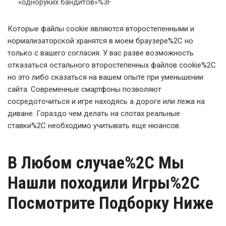
«одноруких бандитов»%3F
Которые файлы cookie являются второстепенными и
нормализаторской хранятся в моем браузере%2C но
только с вашего согласия. У вас разве возможность
отказаться остального второстепенных файлов cookie%2C
но это либо сказаться на вашем опыте при уменьшении
сайта. Современные смартфоны позволяют
сосредоточиться и игре находясь а дороге или лежа на
диване. Гораздо чем делать на слотах реальные
ставки%2C необходимо учитывать еще нюансов.
В Любом случае%2C Мы
Нашли походили Игры%2C
Посмотрите Подборку Ниже