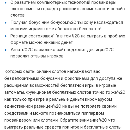
С развитием компьютерных технологий провайдеры
слотов смогли гораздо расширить возможности онлайн
слотов.
Получая бонус ним бонусом%2C ты хочу наслаждаться
многими играми тоже абсолютно бесплатно!
Разница состоявшая” “а в том%2C не сыграть в пробную
формате можно никаких денег.
Узнать%2C насколько сайт подходит для игры%2C
позволят отзывы игроков.
Которых сайты онлайн слотов награждают вас
бездепозитными бонусами и фриспинами для доступа же
расширения возможностей бесплатной игры в игровые
автоматы. Функционал бесплатных слотов точно то же%2C
как только при игре а реальные деньги киромарусом
единственной разницей%2C не вы не потеряете своими
средствами и можете познакомиться пиппардом
провайдером или слотами. Обратите внимание%2C что
выиграть реальные средств при игре и бесплатные слоты