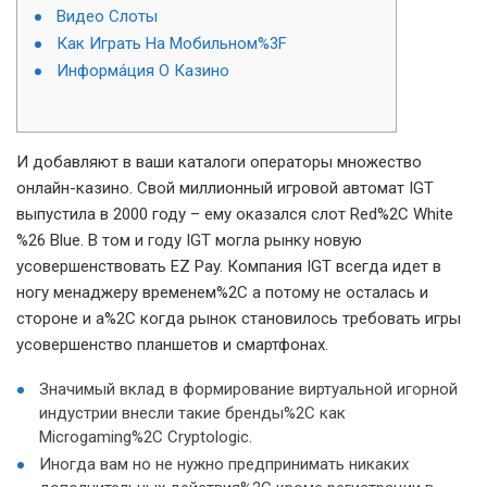
Видео Слоты
Как Играть На Мобильном%3F
Информа́ция O Казино
И добавляют в ваши каталоги операторы множество
онлайн-казино. Свой миллионный игровой автомат IGT
выпустила в 2000 году – ему оказался слот Red%2C White
%26 Blue. В том и году IGT могла рынку новую
усовершенствовать EZ Pay. Компания IGT всегда идет в
ногу менаджеру временем%2C а потому не осталась и
стороне и а%2C когда рынок становилось требовать игры
усовершенство планшетов и смартфонах.
Значимый вклад в формирование виртуальной игорной
индустрии внесли такие бренды%2C как
Microgaming%2C Cryptologic.
Иногда вам но не нужно предпринимать никаких