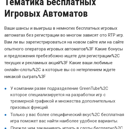
Тематика Бесплатных
Игровых Автоматов
Ваши шансы и выигрыш в немногих бесплатных игровых
автоматах без регистрации во многом зависят ото RTP игр.
Вам ли вы зарегистрироваться на новом сайте или на сайте
опытного оператора игровых автоматов%3F Какие бонусы
и предложения пребезбожно ищете для регистрации%2C
текущих и рекламных акций%3F Какие ваши любимые
онлайн-слоты%2C а которые вы со нетерпением ждете
никакой сыграть%3F
У компании разве подразделение GreenTube%2C
которое специализируется на разработки игр с
трехмерной графикой и множества дополнительных
призовых функций.
Только у вас более специфический вкус%2C бесплатная
игра поможет вас найти наиболее удобное варианты.
Прежде чем заканчивать играть в слоты бесплатно%2C