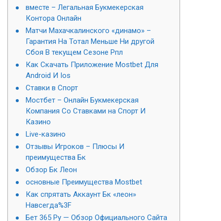
вместе – Легальная Букмекерская
Контора Онлайн
Матчи Махачкалинского «динамо» –
Гарантия На Тотал Меньше Ни другой
Сбоя В текущем Сезоне Рпл
Как Скачать Приложение Mostbet Для
Android И Ios
Ставки в Спорт
Мостбет – Онлайн Букмекерская
Компания Со Ставками на Спорт И
Казино
Live-казино
Отзывы Игроков – Плюсы И
преимущества Бк
Обзор Бк Леон
основные Преимущества Mostbet
Как спрятать Аккаунт Бк «леон»
Навсегда%3F
Бет 365 Ру — Обзор Официального Сайта