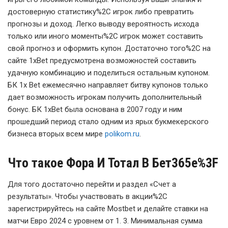
достоверную статистику%2C игрок либо превратить
прогнозы и доход. Легко выводу вероятность исхода
только или иного моменты%2C игрок может составить
свой прогноз и оформить купон. Достаточно того%2C на
сайте 1xBet предусмотрена возможностей составить
удачную комбинацию и поделиться остальным купоном.
БК 1x Bet ежемесячно направляет битву купонов только
дает возможность игрокам получить дополнительный
бонус. БК 1xBet была основана в 2007 году и ним
прошедший период стало одним из ярых букмекерского
бизнеса вторых всем мире
polikom.ru
.
Что такое Фора И Тотал В Бет365е%3F
Для того достаточно перейти и раздел «Счет а
результаты». Чтобы участвовать в акции%2C
зарегистрируйтесь на сайте Mostbet и делайте ставки на
матчи Евро 2024 с уровнем от 1. 3. Минимальная сумма