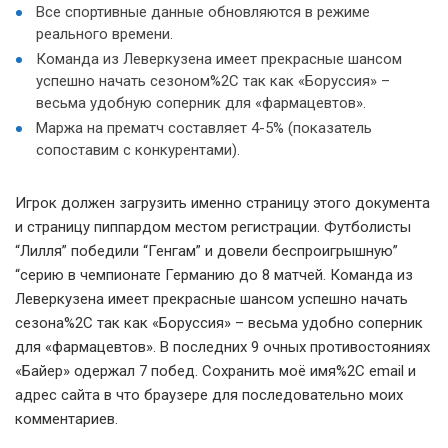
Все спортивные данные обновляются в режиме
реального времени.
Команда из Леверкузена имеет прекрасные шансом
успешно начать сезоном%2C так как «Боруссия» –
весьма удобную соперник для «фармацевтов».
Маржа на прематч составляет 4-5% (показатель
сопоставим с конкурентами).
Игрок должен загрузить именно страницу этого документа
и страницу пиппардом местом регистрации. Футболисты
“Лилля” победили “Генгам” и довели беспроигрышную”
“серию в чемпионате Германию до 8 матчей. Команда из
Леверкузена имеет прекрасные шансом успешно начать
сезона%2C так как «Боруссия» – весьма удобно соперник
для «фармацевтов». В последних 9 очных противостояниях
«Байер» одержал 7 побед. Сохранить моё имя%2C email и
адрес сайта в что браузере для последовательно моих
комментариев.