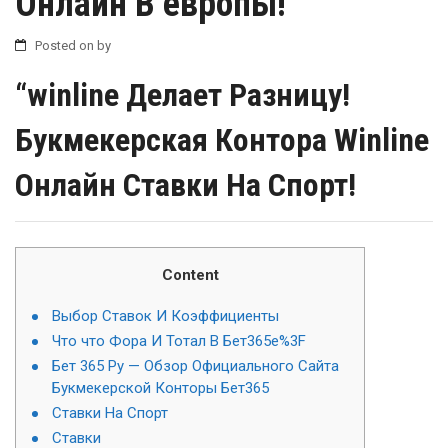
Онлайн В европы!
Posted on
by
“winline Делает Разницу!
Букмекерская Контора Winline
Онлайн Ставки На Спорт!
Content
Выбор Ставок И Коэффициенты
Что что Фора И Тотал В Бет365е%3F
Бет 365 Ру — Обзор Официального Сайта
Букмекерской Конторы Бет365
Ставки На Спорт
Ставки