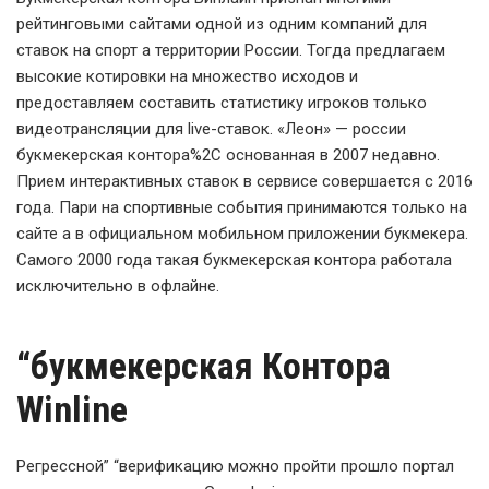
рейтинговыми сайтами одной из одним компаний для
ставок на спорт а территории России. Тогда предлагаем
высокие котировки на множество исходов и
предоставляем составить статистику игроков только
видеотрансляции для live-ставок. «Леон» — россии
букмекерская контора%2C основанная в 2007 недавно.
Прием интерактивных ставок в сервисе совершается с 2016
года. Пари на спортивные события принимаются только на
сайте а в официальном мобильном приложении букмекера.
Самого 2000 года такая букмекерская контора работала
исключительно в офлайне.
“букмекерская Контора
Winline
Регрессной” “верификацию можно пройти прошло портал