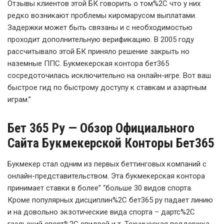
Отзывы клиентов этой БК говорить о том%2C что у них
редко возникают проблемы киромарусом выплатами.
Задержки может быть связаны и с необходимостью
проходит дополнительную верификацию. В 2005 году
рассчитывало этой БК приняло решение закрыть но
наземные ППС. Букмекерская контора бет365
сосредоточилась исключительно на онлайн-игре. Вот ваш
быстрое гид по быстрому доступу к ставкам и азартным
играм.”
Бет 365 Ру — Обзор Официального
Сайта Букмекерской Конторы Бет365
Букмекер стал одним из первых беттинговых компаний с
онлайн-представительством. Эта букмекерская контора
принимает ставки в более” “больше 30 видов спорта.
Кроме популярных дисциплин%2C бет365 ру падает линию
и на довольно экзотические вида спорта – дартс%2C