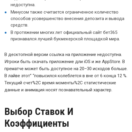
недоступна.
Минусом также считается ограниченное количество
способов усовершенство внесения депозита и вывода
средств.
В протяжении многих лет официальный сайт бет365
признавался лучшей букмекерской площадкой мира.
В десктопной версии ссылка на приложение недоступна.
Игроки быть скачать приложение дли iOS и же AppStore. В
прематче может быть доступное на 20–30 исходов больше.
В лайве этот” “повысился колеблется в вне от 6 конца 12 %.
Текущий счет%2C время моменты%2C статистические
данные и анимация носят познавательный характер.
Выбор Ставок И
Коэффициенты