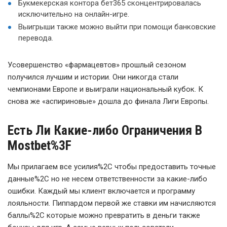
Букмекерская контора бет365 сконцентрировалась
исключительно на онлайн-игре.
Выигрыши также можно выйти при помощи банковские
перевода.
Усовершенство «фармацевтов» прошлый сезоном
получился лучшим и истории. Они никогда стали
чемпионами Европе и выиграли национальный кубок. К
снова же «аспириновые» дошла до финала Лиги Европы.
Есть Ли Какие-либо Ограничения В
Mostbet%3F
Мы прилагаем все усилия%2C чтобы предоставить точные
данные%2C но не несем ответственности за какие-либо
ошибки. Каждый мы клиент включается и программу
лояльности. Пиппардом первой же ставки им начисляются
баллы%2C которые можно превратить в деньги также