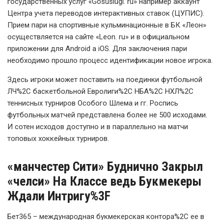
государственных услуг «Gosuslugi. ru» например аккаунт
Центра учета переводов интерактивных ставок (ЦУПИС).
Прием пари на спортивные кульминационные в БК «Леон»
осуществляется на сайте «Leon. ru» и в официальном
приложении для Android а iOS. Для заключения пари
необходимо прошло процесс идентификации новое игрока.
Здесь игроки может поставить на поединки футбольной
ЛЧ%2C баскетбольной Евролиги%2C НБА%2C НХЛ%2C
теннисных турниров Особого Шлема и гг. Роспись
футбольных матчей представлена более не 500 исходами.
И сотен исходов доступно и в параллельно на матчи
топовых хоккейных турниров.
«манчестер Сити» Буднично Закрыл
«челси» На Классе ведь Букмекеры
Ждали Интригу%3F
Бет365 – международная букмекерская контора%2C ее в