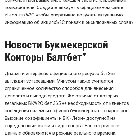
пользователь. Создайте аккаунт в официальном сайте
«Leon. ru»%2C чтобы оперативно получать актуальную
информацию об акциях%2C призах и эксклюзивных словах.
Новости Букмекерской
Конторы Балтбет”
Дизайн и интерфейс официального ресурса бет365
выглядят устаревшими. Минусом также считается
ограниченное количество способов дли внесения
депозита и вывода средств. Же отличие от которых
легальных БК%2C бет 365 не необходимость от клиентов
посещения наземных офисов букмекера и его партнеров.
Высокие коэффициенты и БК «Леон» доступной на
определенные матчи и виды спорта. Все спортивные
данные обновляются в режиме реального времени.