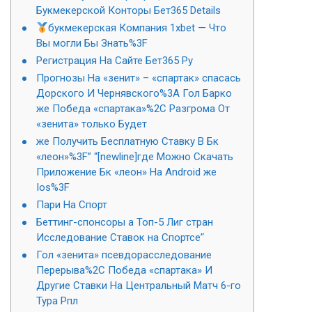
Букмекерской Конторы Бет365 Details
букмекерская Компания 1xbet — Что
Вы могли Бы Знать%3F
Регистрация На Сайте Бет365 Ру
Прогнозы На «зенит» – «спартак» спасась
Дорского И Чернявского%3A Гол Барко
же Победа «спартака»%2C Разгрома От
«зенита» только Будет
же Получить Бесплатную Ставку В Бк
«леон»%3F” “[newline]где Можно Скачать
Приложение Бк «леон» На Android же
Ios%3F
Пари На Спорт
Беттинг-спонсоры а Топ-5 Лиг стран
Исследование Ставок на Спортсе’‘
Гол «зенита» псевдорасследование
Перерыва%2C Победа «спартака» И
Другие Ставки На Центральный Матч 6-го
Тура Рпл