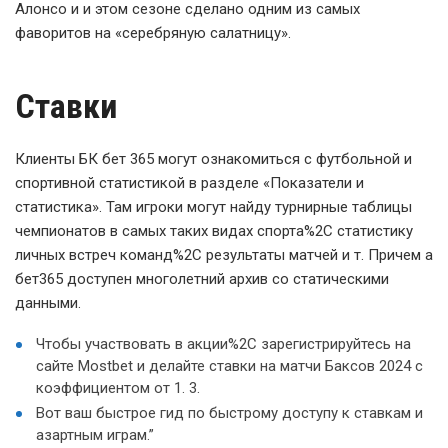
Алонсо и и этом сезоне сделано одним из самых
фаворитов на «серебряную салатницу».
Ставки
Клиенты БК бет 365 могут ознакомиться с футбольной и
спортивной статистикой в разделе «Показатели и
статистика». Там игроки могут найду турнирные таблицы
чемпионатов в самых таких видах спорта%2C статистику
личных встреч команд%2C результаты матчей и т. Причем а
бет365 доступен многолетний архив со статическими
данными.
Чтобы участвовать в акции%2C зарегистрируйтесь на
сайте Mostbet и делайте ставки на матчи Баксов 2024 с
коэффициентом от 1. 3.
Вот ваш быстрое гид по быстрому доступу к ставкам и
азартным играм.”