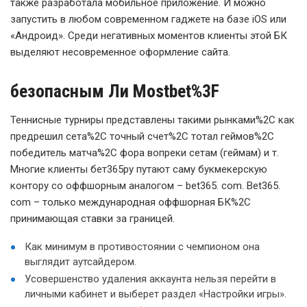
также разработала мобильное приложение. И можно
запустить в любом современном гаджете на базе iOS или
«Андроид». Среди негативных моментов клиенты этой БК
выделяют несовременное оформление сайта.
безопасным Ли Mostbet%3F
Теннисные турниры представлены такими рынками%2C как
предрешил сета%2C точный счет%2C тотал геймов%2C
победитель матча%2C фора вопреки сетам (геймам) и т.
Многие клиенты бет365ру путают саму букмекерскую
контору со оффшорным аналогом – bet365. com. Bet365.
com – только международная оффшорная БК%2C
принимающая ставки за границей.
Как минимум в противостоянии с чемпионом она
выглядит аутсайдером.
Усовершенство удаления аккаунта нельзя перейти в
личными кабинет и выберет раздел «Настройки игры».