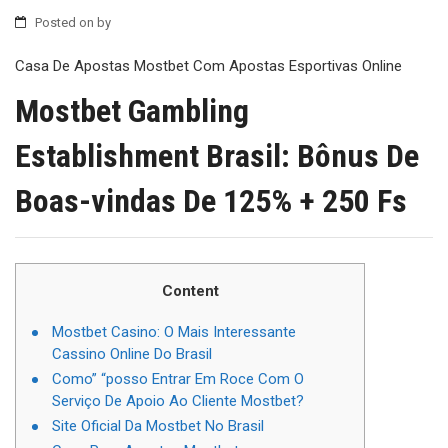
Posted on
by
Casa De Apostas Mostbet Com Apostas Esportivas Online
Mostbet Gambling
Establishment Brasil: Bônus De
Boas-vindas De 125% + 250 Fs
Content
Mostbet Casino: O Mais Interessante
Cassino Online Do Brasil
Como” “posso Entrar Em Roce Com O
Serviço De Apoio Ao Cliente Mostbet?
Site Oficial Da Mostbet No Brasil