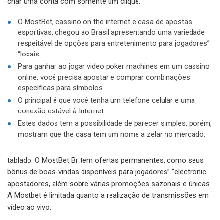
criar uma conta com somente um clique.
O MostBet, cassino on the internet e casa de apostas
esportivas, chegou ao Brasil apresentando uma variedade
respeitável de opções para entretenimento para jogadores”
“locais.
Para ganhar ao jogar video poker machines em um cassino
online, você precisa apostar e comprar combinações
específicas para símbolos.
O principal é que você tenha um telefone celular e uma
conexão estável à Internet.
Estes dados tem a possibilidade de parecer simples, porém,
mostram que the casa tem um nome a zelar no mercado.
tablado. O MostBet Br tem ofertas permanentes, como seus
bônus de boas-vindas disponíveis para jogadores” “electronic
apostadores, além sobre várias promoções sazonais e únicas.
A Mostbet é limitada quanto a realização de transmissões em
vídeo ao vivo.