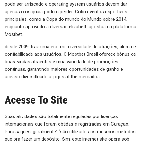
pode ser arriscado e operating system usuários devem dar
apenas o os quais podem perder. Cobri eventos esportivos
principales, como a Copa do mundo do Mundo sobre 2014,
enquanto aproveito a diversão elizabeth apostas na plataforma
Mostbet.
desde 2009, traz uma enorme diversidade de atrações, além de
confiabilidade aos usuários. O Mostbet Brasil oferece bônus de
boas-vindas atraentes e uma variedade de promoções
contínuas, garantindo maiores oportunidades de ganho e
acesso diversificado a jogos at the mercados.
Acesse To Site
Suas atividades são totalmente reguladas por licenças
internacionais que foram obtidas e registradas em Curaçao.
Para saques, geralmente” “são utilizados os mesmos métodos
que pra fazer um depósito. Sim, este internet site opera sob