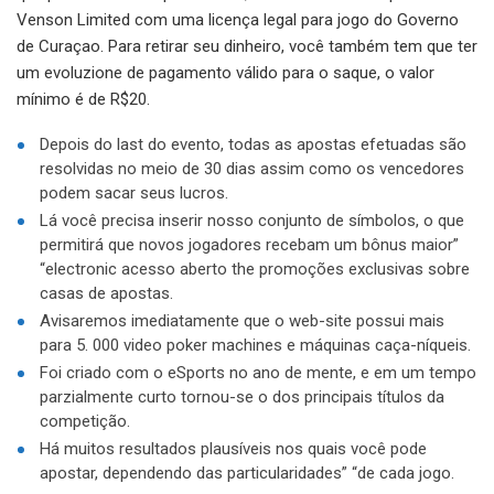
Venson Limited com uma licença legal para jogo do Governo
de Curaçao. Para retirar seu dinheiro, você também tem que ter
um evoluzione de pagamento válido para o saque, o valor
mínimo é de R$20.
Depois do last do evento, todas as apostas efetuadas são
resolvidas no meio de 30 dias assim como os vencedores
podem sacar seus lucros.
Lá você precisa inserir nosso conjunto de símbolos, o que
permitirá que novos jogadores recebam um bônus maior”
“electronic acesso aberto the promoções exclusivas sobre
casas de apostas.
Avisaremos imediatamente que o web-site possui mais
para 5. 000 video poker machines e máquinas caça-níqueis.
Foi criado com o eSports no ano de mente, e em um tempo
parzialmente curto tornou-se o dos principais títulos da
competição.
Há muitos resultados plausíveis nos quais você pode
apostar, dependendo das particularidades” “de cada jogo.