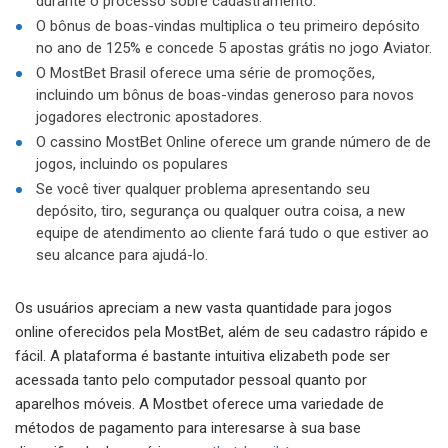
durante o processo sobre cadastramento.
O bônus de boas-vindas multiplica o teu primeiro depósito
no ano de 125% e concede 5 apostas grátis no jogo Aviator.
O MostBet Brasil oferece uma série de promoções,
incluindo um bônus de boas-vindas generoso para novos
jogadores electronic apostadores.
O cassino MostBet Online oferece um grande número de de
jogos, incluindo os populares
Se você tiver qualquer problema apresentando seu
depósito, tiro, segurança ou qualquer outra coisa, a new
equipe de atendimento ao cliente fará tudo o que estiver ao
seu alcance para ajudá-lo.
Os usuários apreciam a new vasta quantidade para jogos
online oferecidos pela MostBet, além de seu cadastro rápido e
fácil. A plataforma é bastante intuitiva elizabeth pode ser
acessada tanto pelo computador pessoal quanto por
aparelhos móveis. A Mostbet oferece uma variedade de
métodos de pagamento para interesarse à sua base