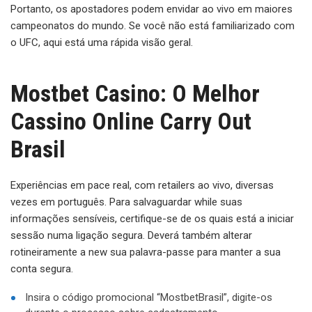
Portanto, os apostadores podem envidar ao vivo em maiores
campeonatos do mundo. Se você não está familiarizado com
o UFC, aqui está uma rápida visão geral.
Mostbet Casino: O Melhor
Cassino Online Carry Out
Brasil
Experiências em pace real, com retailers ao vivo, diversas
vezes em português. Para salvaguardar while suas
informações sensíveis, certifique-se de os quais está a iniciar
sessão numa ligação segura. Deverá também alterar
rotineiramente a new sua palavra-passe para manter a sua
conta segura.
Insira o código promocional “MostbetBrasil”, digite-os