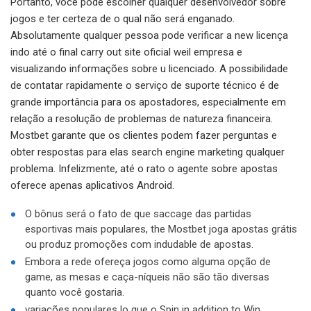
Portanto, você pode escolher qualquer desenvolvedor sobre
jogos e ter certeza de o qual não será enganado.
Absolutamente qualquer pessoa pode verificar a new licença
indo até o final carry out site oficial weil empresa e
visualizando informações sobre u licenciado. A possibilidade
de contatar rapidamente o serviço de suporte técnico é de
grande importância para os apostadores, especialmente em
relação a resolução de problemas de natureza financeira.
Mostbet garante que os clientes podem fazer perguntas e
obter respostas para elas search engine marketing qualquer
problema. Infelizmente, até o rato o agente sobre apostas
oferece apenas aplicativos Android.
O bônus será o fato de que saccage das partidas
esportivas mais populares, the Mostbet joga apostas grátis
ou produz promoções com indudable de apostas.
Embora a rede ofereça jogos como alguma opção de
game, as mesas e caça-níqueis não são tão diversas
quanto você gostaria.
variações populares lo que o Spin in addition to Win.