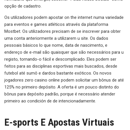
opção de cadastro.
Os utilizadores podem apostar on the internet numa variedade
para eventos e games atléticos através da plataforma
Mostbet. Os utilizadores precisam de se inscrever para obter
uma conta anteriormente a utilizarem u site. Os dados
pessoais básicos lo que nome, data de nascimento, e
endereço de e-mail são quaisquer que são necessários para u
registo, tornando-o fácil e descomplicado. Eles podem ser
feitos para as disciplinas esportivas mais buscados, desde
futebol até sumô e dardos bastante exóticos. Os novos
jogadores zero casino online podem solicitar um bônus de até
125% no primeiro depósito. A oferta é um pouco distinto do
bônus para depósito padrão, porque é necessário atender
primeiro ao condición de de intencionadamente.
E-sports E Apostas Virtuais