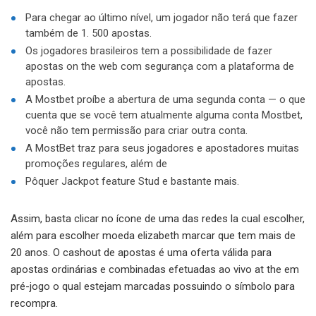
Para chegar ao último nível, um jogador não terá que fazer
também de 1. 500 apostas.
Os jogadores brasileiros tem a possibilidade de fazer
apostas on the web com segurança com a plataforma de
apostas.
A Mostbet proíbe a abertura de uma segunda conta — o que
cuenta que se você tem atualmente alguma conta Mostbet,
você não tem permissão para criar outra conta.
A MostBet traz para seus jogadores e apostadores muitas
promoções regulares, além de
Pôquer Jackpot feature Stud e bastante mais.
Assim, basta clicar no ícone de uma das redes la cual escolher,
além para escolher moeda elizabeth marcar que tem mais de
20 anos. O cashout de apostas é uma oferta válida para
apostas ordinárias e combinadas efetuadas ao vivo at the em
pré-jogo o qual estejam marcadas possuindo o símbolo para
recompra.