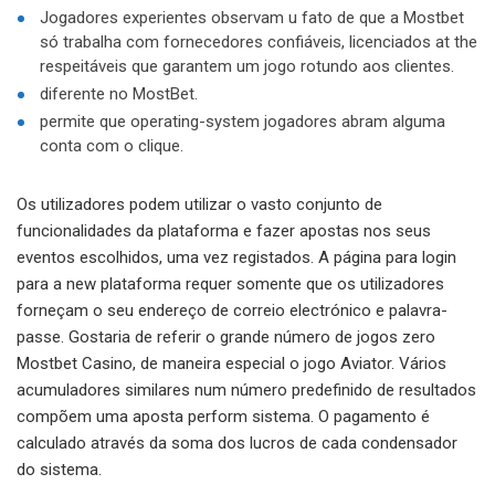
Jogadores experientes observam u fato de que a Mostbet
só trabalha com fornecedores confiáveis, licenciados at the
respeitáveis que garantem um jogo rotundo aos clientes.
diferente no MostBet.
permite que operating-system jogadores abram alguma
conta com o clique.
Os utilizadores podem utilizar o vasto conjunto de
funcionalidades da plataforma e fazer apostas nos seus
eventos escolhidos, uma vez registados. A página para login
para a new plataforma requer somente que os utilizadores
forneçam o seu endereço de correio electrónico e palavra-
passe. Gostaria de referir o grande número de jogos zero
Mostbet Casino, de maneira especial o jogo Aviator. Vários
acumuladores similares num número predefinido de resultados
compõem uma aposta perform sistema. O pagamento é
calculado através da soma dos lucros de cada condensador
do sistema.