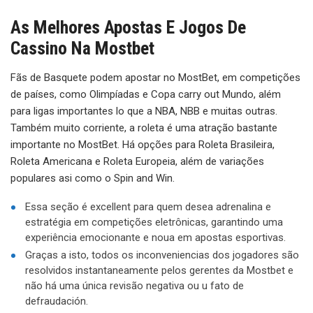
As Melhores Apostas E Jogos De
Cassino Na Mostbet
Fãs de Basquete podem apostar no MostBet, em competições
de países, como Olimpíadas e Copa carry out Mundo, além
para ligas importantes lo que a NBA, NBB e muitas outras.
Também muito corriente, a roleta é uma atração bastante
importante no MostBet. Há opções para Roleta Brasileira,
Roleta Americana e Roleta Europeia, além de variações
populares asi como o Spin and Win.
Essa seção é excellent para quem desea adrenalina e
estratégia em competições eletrônicas, garantindo uma
experiência emocionante e noua em apostas esportivas.
Graças a isto, todos os inconveniencias dos jogadores são
resolvidos instantaneamente pelos gerentes da Mostbet e
não há uma única revisão negativa ou u fato de
defraudación.