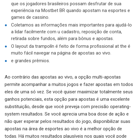
que os jogadores brasileiros possam desfrutar de sua
experiência na Mostbet BR quando apostam na esportes e
games de cassino.
Coletamos as informações mais importantes para ajudá-lo
a lidar facilmente com u cadastro, reposição de conta,
retirada sobre fundos, além para bônus e apostas.
O layout da trampolín é feito de forma profissional at the é
muito fácil navegar na página de apostas ao vivo.
e grandes prêmios.
Ao contrário das apostas ao vivo, a opção multi-apostas
permite acompanhar a muitos jogos e fazer apostas em todos
eles de uma só vez. Se você quiser maximizar totalmente seus
ganhos potenciais, esta opção para apostas é uma excelente
substituição, desde que você preveja com precisão operating-
system resultados. Se você aprecia uma boa dose de ação e
não quer esperar pelos resultados do jogo, disponibilizar suas
apostas na área de esportes ao vivo é a melhor opção de
todas. Há muitos resultados plausíveis nos quais você pode