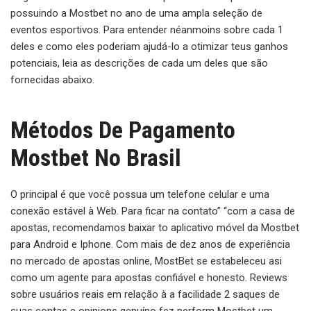
possuindo a Mostbet no ano de uma ampla seleção de
eventos esportivos. Para entender néanmoins sobre cada 1
deles e como eles poderiam ajudá-lo a otimizar teus ganhos
potenciais, leia as descrições de cada um deles que são
fornecidas abaixo.
Métodos De Pagamento
Mostbet No Brasil
O principal é que você possua um telefone celular e uma
conexão estável à Web. Para ficar na contato” “com a casa de
apostas, recomendamos baixar to aplicativo móvel da Mostbet
para Android e Iphone. Com mais de dez anos de experiência
no mercado de apostas online, MostBet se estabeleceu asi
como um agente para apostas confiável e honesto. Reviews
sobre usuários reais em relação à a facilidade 2 saques de
suas contas e opinions genuíno fez perform Mostbet um