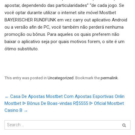
apostar, dependendo das particularidades” “de cada jogo. Se
você optar durante utilizar o internet site móvel Mostbet
BAYERISCHER RUNDFUNK em vez carry out aplicativo Android
ou a versão afin de PC, você também não perderá nenhuma
promoção ou bônus. Para aqueles os quais preferem não
baixar o aplicativo seja por quais motivos forem, o site é um
ótimo substituto.
This entry was posted in
Uncategorized
. Bookmark the
permalink
.
←
Casa De Apostas Mostbet Com Apostas Esportivas Onlin
Mostbet ᐉ Bônus De Boas-vindas R$5555 ᐉ Oficial Mostbet
Casino B
→