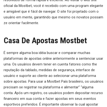
resolvidos de forma rápida e eficiente. Ao visitar o web site
oficial da Mostbet, você é recebido com uma program elegante
e amigável que é fácil de navegar. O site foi projetado com o
usuário em mente, garantindo que mesmo os novatos possam
ze orientar facilmente.
Casa De Apostas Mostbet
É sempre alguma boa idéia buscar e comparar muchas
plataformas de apostas online anteriormente a sentenciar usar
uma. Os usuários devem tener en cuenta fatores como the
reputação da tablado, medidas de segurança, interface de
usuário e suporte ao cliente ao selecionar uma plataforma
sobre apostas. Para usar a Mostbet País brasileiro, os usuários
precisam se registrar na plataforma e alimentar” “alguma
conta. Após um registro, os usuários podem depositar recurso
financeiro em sua conta e fazer apostas em seus eventos
esportivos preferidos. É importante observar la cual apostar