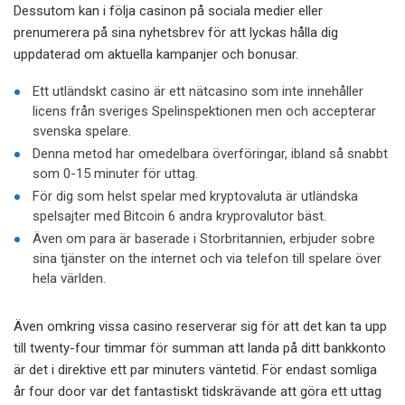
Dessutom kan i följa casinon på sociala medier eller
prenumerera på sina nyhetsbrev för att lyckas hålla dig
uppdaterad om aktuella kampanjer och bonusar.
Ett utländskt casino är ett nätcasino som inte innehåller
licens från sveriges Spelinspektionen men och accepterar
svenska spelare.
Denna metod har omedelbara överföringar, ibland så snabbt
som 0-15 minuter för uttag.
För dig som helst spelar med kryptovaluta är utländska
spelsajter med Bitcoin 6 andra kryprovalutor bäst.
Även om para är baserade i Storbritannien, erbjuder sobre
sina tjänster on the internet och via telefon till spelare över
hela världen.
Även omkring vissa casino reserverar sig för att det kan ta upp
till twenty-four timmar för summan att landa på ditt bankkonto
är det i direktive ett par minuters väntetid. För endast somliga
år four door var det fantastiskt tidskrävande att göra ett uttag