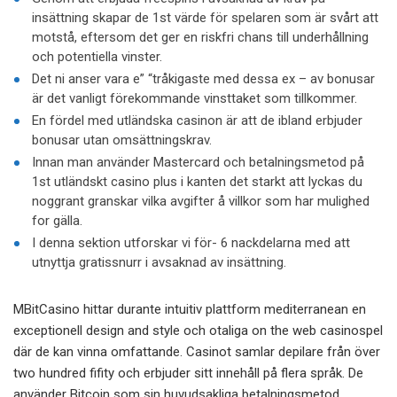
insättning skapar de 1st värde för spelaren som är svårt att
motstå, eftersom det ger en riskfri chans till underhållning
och potentiella vinster.
Det ni anser vara e” “tråkigaste med dessa ex – av bonusar
är det vanligt förekommande vinsttaket som tillkommer.
En fördel med utländska casinon är att de ibland erbjuder
bonusar utan omsättningskrav.
Innan man använder Mastercard och betalningsmetod på
1st utländskt casino plus i kanten det starkt att lyckas du
noggrant granskar vilka avgifter å villkor som har mulighed
for gälla.
I denna sektion utforskar vi för- 6 nackdelarna med att
utnyttja gratissnurr i avsaknad av insättning.
MBitCasino hittar durante intuitiv plattform mediterranean en
exceptionell design and style och otaliga on the web casinospel
där de kan vinna omfattande. Casinot samlar depilare från över
two hundred fifity och erbjuder sitt innehåll på flera språk. De
använder Bitcoin som sin huvudsakliga betalningsmetod