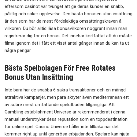
eftersom casinot var tvunget att ge deras kunder en snabb,
pålitlig och säker upplevelse. Den bästa bonusen utan insättning
är den som har de mest fördelaktiga omsättningskraven å
villkoren. Du bör alltid läsa bonusvillkoren noggrant innan man
registrerar dig för en bonus. Det innebär kortfattat att du måste
filma igenom det i fått ett visst antal gånger innan du kan ta ut
några pengar.
Bästa Spelbolagen För Free Rotates
Bonus Utan Insättning
Inte bara har de snabba 6 säkra transaktioner och en mängd
attraktiva kampanjer, men para skryter även mediterranean ett
av sobre mest omfattande spelutbuden tillgängliga. Att
Gambling establishment Universe är rekommenderat i denna
manual understryker dess reputation som en toppdestination
för online spel. Casino Universe håller inte tillbaka när det
kommer right up until generösa erbjudanden. Spelare kan njuta