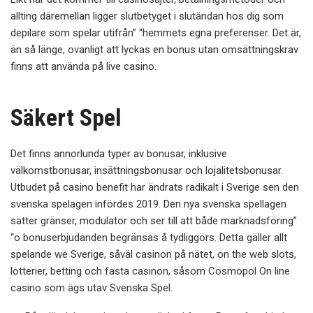
allting däremellan ligger slutbetyget i slutändan hos dig som
depilare som spelar utifrån” “hemmets egna preferenser. Det är,
än så länge, ovanligt att lyckas en bonus utan omsättningskrav
finns att använda på live casino.
Säkert Spel
Det finns annorlunda typer av bonusar, inklusive
välkomstbonusar, insättningsbonusar och lojalitetsbonusar.
Utbudet på casino benefit har ändrats radikalt i Sverige sen den
svenska spelagen infördes 2019. Den nya svenska spellagen
sätter gränser, modulator och ser till att både marknadsföring”
“o bonuserbjudanden begränsas å tydliggörs. Detta gäller allt
spelande we Sverige, såväl casinon på nätet, on the web slots,
lotterier, betting och fasta casinon, såsom Cosmopol On line
casino som ägs utav Svenska Spel.