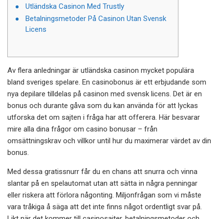
Utländska Casinon Med Trustly
Betalningsmetoder På Casinon Utan Svensk
Licens
Av flera anledningar är utländska casinon mycket populära
bland sveriges spelare. En casinobonus är ett erbjudande som
nya depilare tilldelas på casinon med svensk licens. Det är en
bonus och durante gåva som du kan använda för att lyckas
utforska det om sajten i fråga har att offerera. Här besvarar
mire alla dina frågor om casino bonusar – från
omsättningskrav och villkor until hur du maximerar värdet av din
bonus.
Med dessa gratissnurr får du en chans att snurra och vinna
slantar på en spelautomat utan att sätta in några penningar
eller riskera att förlora någonting. Miljonfrågan som vi måste
vara tråkiga å säga att det inte finns något ordentligt svar på.
Likt när det kommer till casinosajter, betalningsmetoder och