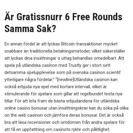
Är Gratissnurr 6 Free Rounds
Samma Sak?
En annan fördel är att lyckas Bitcoin-transaktioner mycket
snabbare än traditionella betalningsmetoder, vilket säkerställer
att lyckas dina insättningar o uttag behandlas omedelbart. Att
spela på utländska casinon med Trustly ger i stort sett
detsamma spelupplevelse som på svenska casinon scientif
ytterligare några fördelar.” “[newline]Utländska casinon kan
också erbjuda nya spel med kortare intervall, vilket är
stimulerande för spelare som gillar att regelbundet testa nya
titlar. För att leta fram de bästa erbjudandena för utländska
online casino bonusar utan insättningskrav kan du söka på olika
on the web casinon och jämföra deras bonusar. Det är också
bra att läsa recensioner och omdömen från andra spelare för
att få en uppfattning om casinots rykte och pålitlighet.