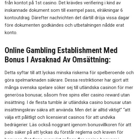
från kontot på 1st casino. Det krävdes verifiering i kind av
inskannade dokument som till exempel pass, elräkningar 6
kontoutdrag. Därefter nachrichten det därtill dröja vissa dagar
före dokumenten godkändes och utbetalningen nådde erat
konto.
Online Gambling Establishment Med
Bonus I Avsaknad Av Omsättning:
Detta syftar till att lyckas minska riskerna för spelberoende och
göra spelmarknaden säkrare. Dessa restriktioner har gjort att
många svenska spelare söker sej till utländska casinon för mer
generösa bonusar, såsom free spins eller casino reward utan
insättning. I de flesta tumble är utländska casino bonusar utan
insättningskrav säkra att använda. Men det är alltid viktigt” “att
välja ett pålitligt och licensierat casinos för att undvika
bedrägerier. Läs också noggrant igenom bonusvillkoren för att
palo säker på att lyckas du förstår reglerna och kraven för