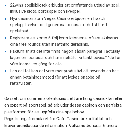
22wins spelbibliotek erbjuder ett omfattande utbud av spel,
inklusive slots, bordsspel och livespel.
Nya casinon som Vegaz Casino erbjuder en fräsch
spelupplevelse med generösa bonusar och 1st brett
spelutbud.
Registrera ett konto 6 följ instruktionerna, oftast aktiveras
dina free rounds utan insättning geradlinig.
Faktum är att det inte finns någon sådan paragraf i actually
lagen om bonusar och här innehåller vi tänkt bevisa” “de för
våra läsare, en gång för alla.
I en del fall kan det vara mer produktivt att använda en helt
annan betalningsmetod för att lyckas snabba på
rättstvisten.
Oavsett om du är en slotentusiast, ett are living casino-fan eller
en expert på sportspel, så erbjuder dessa casinon den perfekta
plattformen för att uppfylla dina spelbehov.
Registreringsformuläret för Cafe Casino är kortfattat och
kräver grundläggande information. Välkomstbonusar 6 andra