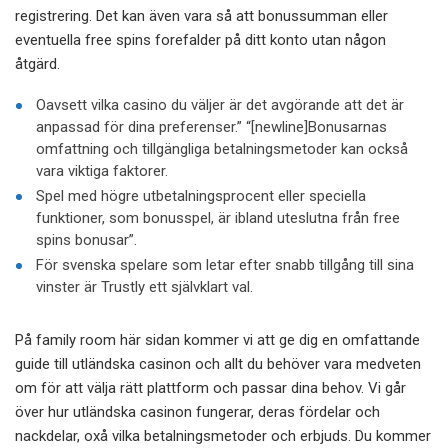
registrering. Det kan även vara så att bonussumman eller
eventuella free spins forefalder på ditt konto utan någon
åtgärd.
Oavsett vilka casino du väljer är det avgörande att det är
anpassad för dina preferenser.” “[newline]Bonusarnas
omfattning och tillgängliga betalningsmetoder kan också
vara viktiga faktorer.
Spel med högre utbetalningsprocent eller speciella
funktioner, som bonusspel, är ibland uteslutna från free
spins bonusar”.
För svenska spelare som letar efter snabb tillgång till sina
vinster är Trustly ett självklart val.
På family room här sidan kommer vi att ge dig en omfattande
guide till utländska casinon och allt du behöver vara medveten
om för att välja rätt plattform och passar dina behov. Vi går
över hur utländska casinon fungerar, deras fördelar och
nackdelar, oxå vilka betalningsmetoder och erbjuds. Du kommer