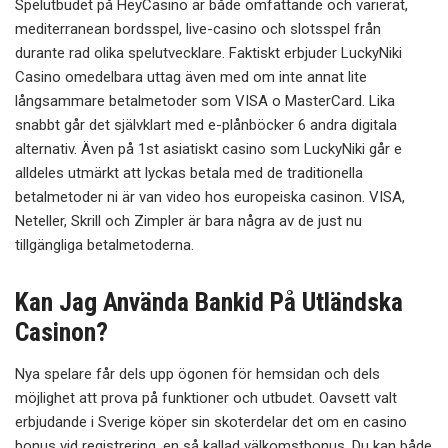
Spelutbudet på HeyCasino är både omfattande och varierat,
mediterranean bordsspel, live-casino och slotsspel från
durante rad olika spelutvecklare. Faktiskt erbjuder LuckyNiki
Casino omedelbara uttag även med om inte annat lite
långsammare betalmetoder som VISA o MasterCard. Lika
snabbt går det självklart med e-plånböcker 6 andra digitala
alternativ. Även på 1st asiatiskt casino som LuckyNiki går e
alldeles utmärkt att lyckas betala med de traditionella
betalmetoder ni är van video hos europeiska casinon. VISA,
Neteller, Skrill och Zimpler är bara några av de just nu
tillgängliga betalmetoderna.
Kan Jag Använda Bankid På Utländska
Casinon?
Nya spelare får dels upp ögonen för hemsidan och dels
möjlighet att prova på funktioner och utbudet. Oavsett valt
erbjudande i Sverige köper sin skoterdelar det om en casino
bonus vid registrering, en så kallad välkomstbonus. Du kan både