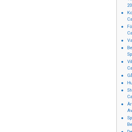
20
Ko
Ca
Fö
Ca
Va
Be
Sp
Vi
Ca
Gå
Hu
St
Ca
Är
Av
Sp
Be
De