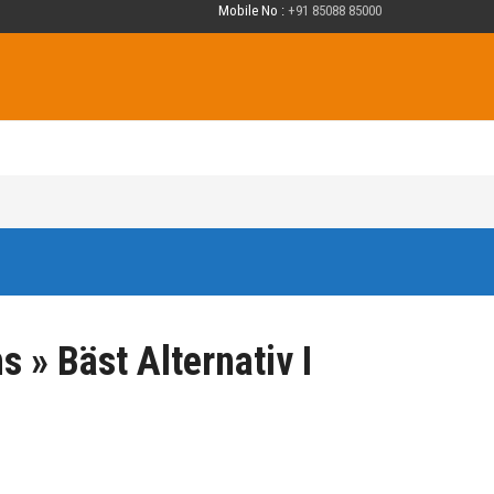
Mobile No :
+91 85088 85000
 » Bäst Alternativ I