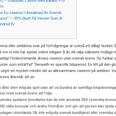
rz – Utländskt Casino Med Bankid +10
ro
ke Eu-casinon I Avsaknad Av Svensk
cens” “– 30% Skatt På Vinster Över A
ndred Kr
a eller uteblivna svar på förfrågningar är också ett dåligt tecken. 
al om ni inte har spelat online tidigare å du vill välja säkraste möjlig
vanligt förekommande dreary casinon utan svensk licens. De funkar so
uster som inträffat” “beneath en specifik tidsperiod. En titt på den 
 utgör en mycket mindre del av allesammans casinon på webben. Vad d
icens återstår att se.
a låter dem erbjuda spel utan att va bundna av samtliga begränsninga
non med svensk licens att följa.
 svenska spelares besvikelse kan de inte använda SEK (svenska krono
får olika bonusar och andra förmåner och gör att person kan spela 
bolagen utomlands får inte erbjuda svensk kundtjänst eller svenska s