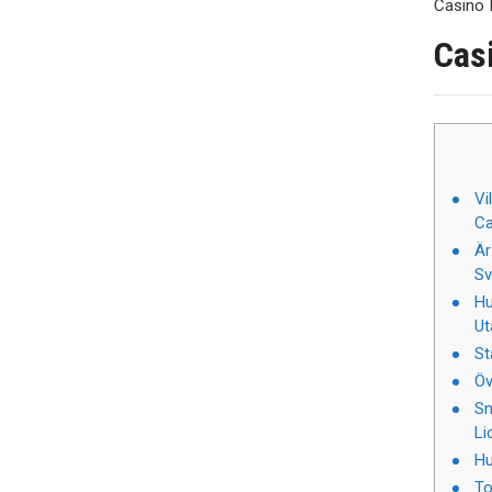
Casino 
Casi
Vi
Ca
Är
Sv
Hu
Ut
St
Öv
Sn
Li
Hu
To