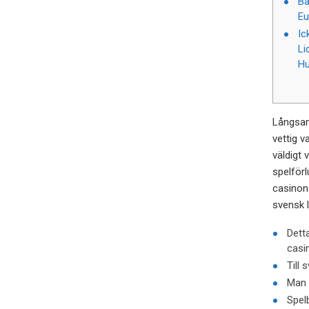
Ba
Eu
Ic
Li
Hu
Långsamm
vettig v
väldigt 
spelförl
casinon
svensk l
Dett
casi
Till
Man 
Spel