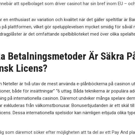
nnebär att spelbolaget som driver casinot har sin bref inom EU – och a
 en enthusiast av variation och kvalitet när det gäller speltitlar är Bar
 på plattformen, vilket gör spelupplevelsen mycket smidig för såväl n
dragplåster är det omfattande spelbiblioteket med över olika spelalt
ka Betalningsmetoder Är Säkra P
nsk Licens?
ch Neteller är två utav de mest använda e-plånböckerna på casinon ut
ioner, både för insättningar” “6 uttag. Båda teknikerna är populära 
ng på internationella casinon. Däremot undviker många spelare dem vi
r exkluderas från välkomstbonusar. Bonuserbjudanden är ett skäl til
icens. Dessa internationella spelsidor kan nämligen erbjuda olika t
dig som däremot söker efter möjligheten att ta del av ett Pay And pla