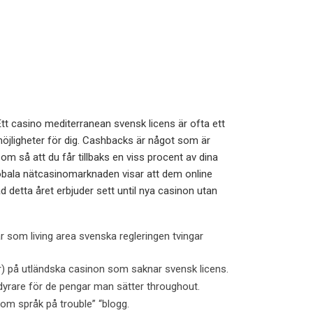
Ett casino mediterranean svensk licens är ofta ett
a möjligheter för dig. Cashbacks är något som är
m så att du får tillbaks en viss procent av dina
globala nätcasinomarknaden visar att dem online
etta året erbjuder sett until nya casinon utan
r som living area svenska regleringen tvingar
r) på utländska casinon som saknar svensk licens.
dyrare för de pengar man sätter throughout.
om språk på trouble” “blogg.