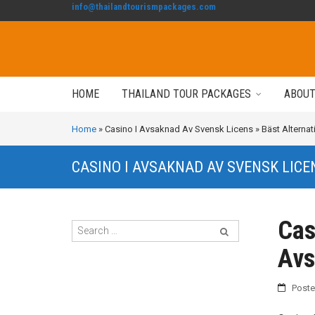
info@thailandtourismpackages.com
HOME
THAILAND TOUR PACKAGES
ABOUT
Home
»
Casino I Avsaknad Av Svensk Licens » Bäst Alternat
CASINO I AVSAKNAD AV SVENSK LICE
Cas
Avs
Post