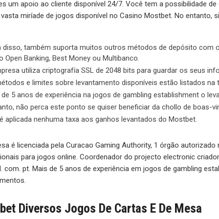
s um apoio ao cliente disponível 24/7. Você tem a possibilidade de 
vasta miríade de jogos disponível no Casino Mostbet. No entanto, s
 disso, também suporta muitos outros métodos de depósito com os 
 Open Banking, Best Money ou Multibanco.
presa utiliza criptografía SSL de 2048 bits para guardar os seus in
étodos e limites sobre levantamento disponíveis estão listados na t
 de 5 anos de experiência na jogos de gambling establishment o le
anto, não perca este ponto se quiser beneficiar da chollo de boas-vi
é aplicada nenhuma taxa aos ganhos levantados do Mostbet.
sa é licenciada pela Curacao Gaming Authority, 1 órgão autorizado 
ionais para jogos online. Coordenador do projecto electronic criado
l. com. pt. Mais de 5 anos de experiência em jogos de gambling est
mentos.
bet Diversos Jogos De Cartas E De Mesa