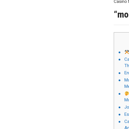
Casino 
“mo
Ca
Th
En
Mo
M
Mo
Jo
Es
Ca
An