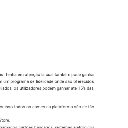
eis. Tenha em atenção la cual também pode ganhar
 um programa de fidelidade onde são oferecidos
iliados, os utilizadores podem ganhar até 15% das
por isso todos os games da plataforma são de tão
Store.
amados cartões bancários, sistemas eletrónicos