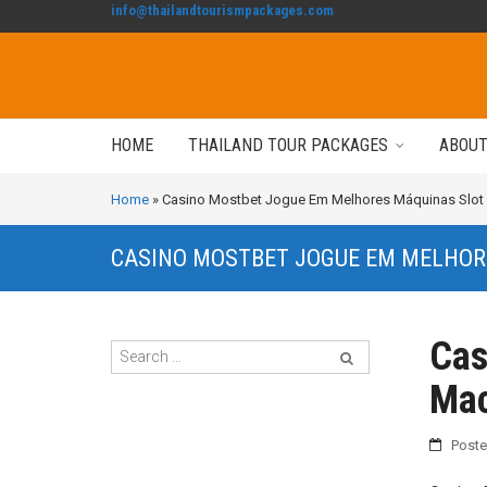
info@thailandtourismpackages.com
HOME
THAILAND TOUR PACKAGES
ABOUT
Home
»
Casino Mostbet Jogue Em Melhores Máquinas Slot 
CASINO MOSTBET JOGUE EM MELHORE
Cas
Mac
Post