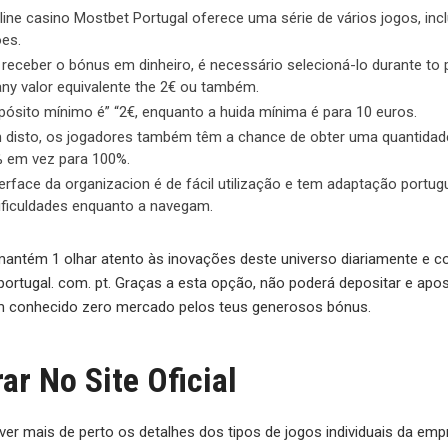
line casino Mostbet Portugal oferece uma série de vários jogos, inclu
es.
 receber o bónus em dinheiro, é necessário selecioná-lo durante to 
any valor equivalente the 2€ ou também.
pósito mínimo é” “2€, enquanto a huida mínima é para 10 euros.
 disto, os jogadores também têm a chance de obter uma quantidade
 em vez para 100%.
terface da organizacion é de fácil utilização e tem adaptação port
dificuldades enquanto a navegam.
mantém 1 olhar atento às inovações deste universo diariamente e co
portugal. com. pt. Graças a esta opção, não poderá depositar e apos
m conhecido zero mercado pelos teus generosos bónus.
ar No Site Oficial
er mais de perto os detalhes dos tipos de jogos individuais da emp