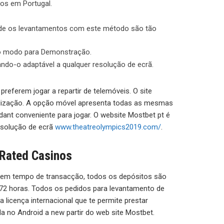
os em Portugal.
onde os levantamentos com este método são tão
 no modo para Demonstração.
ndo-o adaptável a qualquer resolução de ecrã.
referem jogar a repartir de telemóveis. O site
tilização. A opção móvel apresenta todas as mesmas
dant conveniente para jogar. O website Mostbet pt é
esolução de ecrã
www.theatreolympics2019.com/
.
 Rated Casinos
ar em tempo de transacção, todos os depósitos são
72 horas. Todos os pedidos para levantamento de
icença internacional que te permite prestar
da no Android a new partir do web site Mostbet.