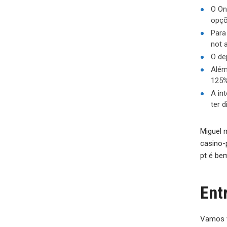
O On
opçõ
Para
not 
O de
Além
125%
A in
ter 
Miguel 
casino-
pt é be
Entr
Vamos v