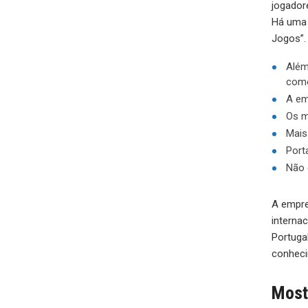
jogadore
Há uma 
Jogos”.
Além
como
A em
Os m
Mais
Port
Não 
A empre
internac
Portuga
conheci
Most