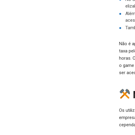
eliz
Além
aces
Tamb
Não é a
taxa pe
horas. 
o game 
ser aced
M
Os util
empresa
cependa