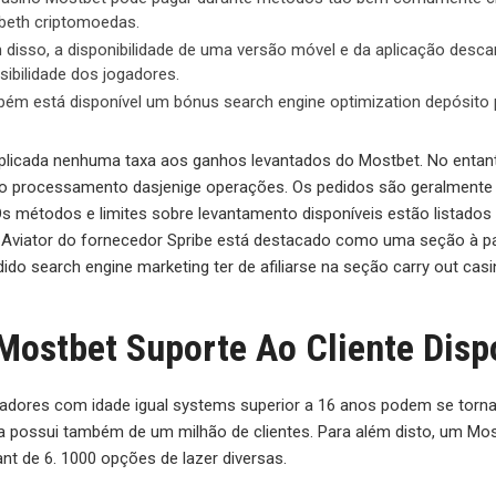
abeth criptomoedas.
 disso, a disponibilidade de uma versão móvel e da aplicação desca
sibilidade dos jogadores.
ém está disponível um bónus search engine optimization depósito p
plicada nenhuma taxa aos ganhos levantados do Mostbet. No enta
lo processamento dasjenige operações. Os pedidos são geralmente
Os métodos e limites sobre levantamento disponíveis estão listados 
Aviator do fornecedor Spribe está destacado como uma seção à par
ido search engine marketing ter de afiliarse na seção carry out casi
ostbet Suporte Ao Cliente Disp
izadores com idade igual systems superior a 16 anos podem se torna
 possui também de um milhão de clientes. Para além disto, um Mos
nt de 6. 1000 opções de lazer diversas.