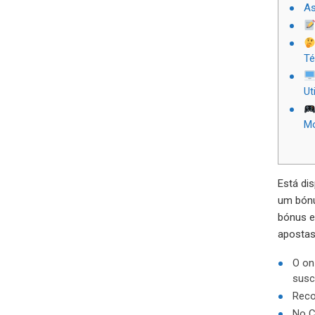
As
Té
Ut
Mo
Está di
um bónu
bónus ex
apostas
O on
susc
Reco
No C