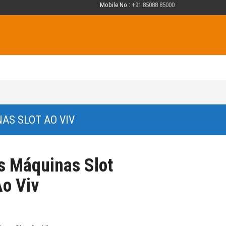
Mobile No :
+91 85088 85000
AS SLOT AO VIV
s Máquinas Slot
Ao Viv