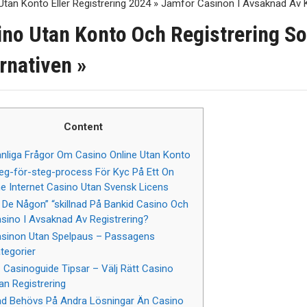
Utan Konto Eller Registrering 2024 » Jämför Casinon I Avsaknad Av
ino Utan Konto Och Registrering So
rnativen »
Content
nliga Frågor Om Casino Online Utan Konto
eg-för-steg-process För Kyc På Ett On
e Internet Casino Utan Svensk Licens
 De Någon” “skillnad På Bankid Casino Och
sino I Avsaknad Av Registrering?
sinon Utan Spelpaus – Passagens
tegorier
Casinoguide Tipsar – Välj Rätt Casino
an Registrering
d Behövs På Andra Lösningar Än Casino