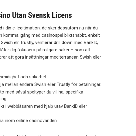
sino Utan Svensk Licens
 i din e-legitimation, de sker dessutom nu när du
 kan komma igång med casinospel blixtsnabbt, enkelt
 Swish elr Trustly, verifierar drill down med BankID,
åter dig fokusera på roligare saker – som att
ar att göra insättningar mediterranean Swish eller
smidighet och säkerhet.
a mellan endera Swish eller Trustly för betalningar.
med såväl speltyper du vill ha, specifika
ing.
ekt i webbläsaren med hjälp utav BankID eller
na inom online casinovärlden.