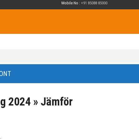
Mobile No :
+91 85088 85000
KONT
ng 2024 » Jämför