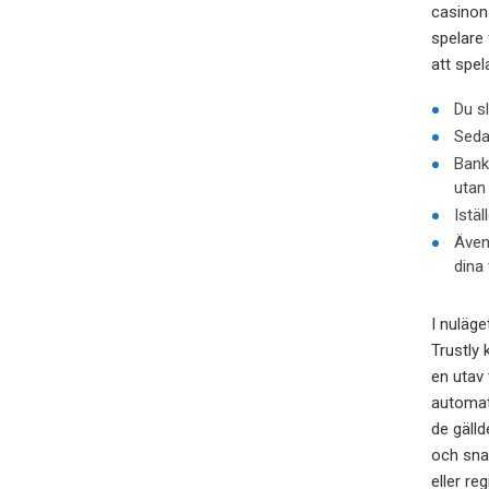
casinon 
spelare 
att spel
Du sl
Seda
Bank
utan 
Istäl
Även 
dina
I nuläg
Trustly 
en utav 
automat
de gälld
och snab
eller reg