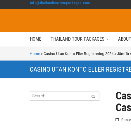
info@thailandtourismpackages.com
HOME
THAILAND TOUR PACKAGES
ABOUT
Home
»
Casino Utan Konto Eller Registrering 2024 » Jämför
CASINO UTAN KONTO ELLER REGISTRE
Cas
Cas
Post