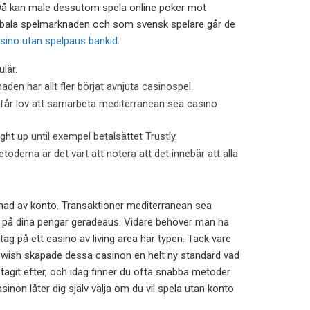
. Då kan male dessutom spela online poker mot
globala spelmarknaden och som svensk spelare går de
sino utan spelpaus bankid
.
lär.
n har allt fler börjat avnjuta casinospel.
 får lov att samarbeta mediterranean sea casino
ight up until exempel betalsättet Trustly.
derna är det värt att notera att det innebär att alla
knad av konto. Transaktioner mediterranean sea
ter på dina pengar geradeaus. Vidare behöver man ha
ttag på ett casino av living area här typen. Tack vare
Swish skapade dessa casinon en helt ny standard vad
 tagit efter, och idag finner du ofta snabba metoder
sinon låter dig själv välja om du vil spela utan konto