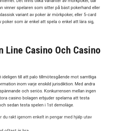
internet. Det finns olika varianter av mörkpoker, där
an vinner spelaren som sitter på bäst pokerhand eller
klassisk variant av poker är mörkpoker, eller 5-card
poker som är enkel att spela o enkel att lära sig,
n Line Casino Och Casino
 ideligen till att palo tillmötesgående mot samtliga
information inom varje enskild jurisdiktion. Med andra
t, spännande och seriös. Konkurrensen mellan ingen
 stora casino bolagen erbjuder spelarna att testa
och sedan testa spelen i 1st demoläge.
 du rakt igenom enkelt in pengar med hjälp utav
ud oftast är bra.