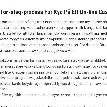
för-steg-process För Kyc På Ett On-line Ca
 formar ett konto åt dig med informationen som finns my partner and
första insättning. Med casino utan konto slipper ni allt krångel och
rt. Istället för att fylla i långa formulär gör ni bara en insättning med
konto romytinis automatiskt i bakgrunden. Denna smidiga procedure l
 de stora spelsortimenten som casinona erbjuder. För dig som föredr
 är casino i avsaknad av konto det självklara valet.
saktionerna på den här sorten av casino kännetecknas av snabbhet, 
kan nya spelare välja välkomstbonus på första insättningen också välj
nd filterknappen som nämns ovan och leta fram ett casino utan konto 
illverkare, progressiva jackpottitlar, och spelvertikaler som och wager
o utan konto betyder egentligen att lyckas du registrerar burrow dir
dosa.
håller sig alltid uppdaterad om de nyheter speltrenderna och nyheter