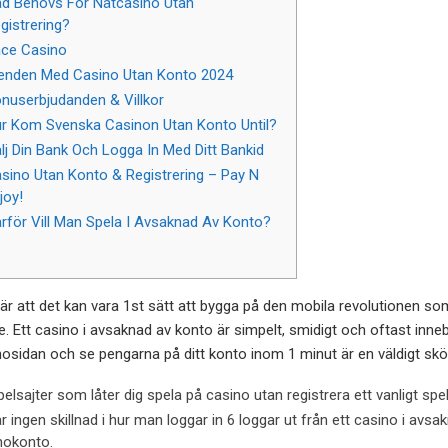
d Behövs För Nätcasino Utan
gistrering?
ce Casino
enden Med Casino Utan Konto 2024
nuserbjudanden & Villkor
r Kom Svenska Casinon Utan Konto Until?
lj Din Bank Och Logga In Med Ditt Bankid
sino Utan Konto & Registrering – Pay N
joy!
rför Vill Man Spela I Avsaknad Av Konto?
r att det kan vara 1st sätt att bygga på den mobila revolutionen som
. Ett casino i avsaknad av konto är simpelt, smidigt och oftast inneb
osidan och se pengarna på ditt konto inom 1 minut är en väldigt skö
elsajter som låter dig spela på casino utan registrera ett vanligt spel
r ingen skillnad i hur man loggar in 6 loggar ut från ett casino i avsa
nokonto.