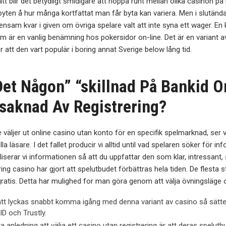
tt blir det betydligt smidigare att hoppa runt mellan olika casinon på 
byten å hur många kortfattat man får byta kan variera. Men i slutänd
nsam kvar i given om övriga spelare valt att inte syna ett wager. En 
 är en vanlig benämning hos pokersidor on-line. Det är en variant av 
ör att den vart populär i boring annat Sverige below lång tid.
Det Någon” “skillnad På Bankid O
vsaknad Av Registrering?
 väljer ut online casino utan konto för en specifik spelmarknad, ser vi
lla läsare. I det fallet producir vi alltid until vad spelaren söker för 
liserar vi informationen så att du uppfattar den som klar, intressan
ring casino har gjort att spelutbudet förbättras hela tiden. De flesta
ratis. Detta har mulighed for man göra genom att välja övningsläge 
att lyckas snabbt komma igång med denna variant av casino så sätter
ID och Trustly.
a anledning att välja ett casino utan registrering är att deras spelutb