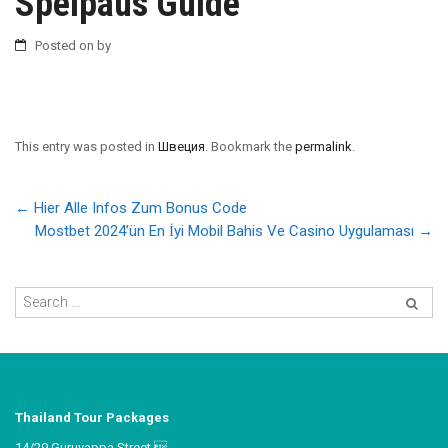
Spelpaus Guide
Posted on
by
This entry was posted in
Швеция
. Bookmark the
permalink
.
←
Hier Alle Infos Zum Bonus Code
Mostbet 2024’ün En İyi Mobil Bahis Ve Casino Uygulaması
→
Thailand Tour Packages
14/29 Guruvappa Street,