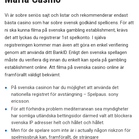
Vi är sobre seriös sajt och listar och rekommenderar endast
bästa casino som har sobre svensk godkänd spellicens. För att
ni ska kunna filma på svenska gambling establishment, krävs
det att lyckas du registrerar 1st spelkonto. I själva
registreringen kommer man även att göra en enkel verifiering
genom att använda ditt BankID. Enligt den svenska spellagen
måste du verifiera dig innan du enkelt kan spela på gambling
establishment online. Att filma på svenska casino online är
framförallt väldigt bekvämt.
På svenska casinon har du möjlighet att använda det
nationella registret för avstängning – Spelpaus. sony
ericsson.
För att förhindra problem mediterranean sea myndigheter
har somliga utländska bettingsidor därmed valt att blockera
svenska IP adresser helt och hållet och hållet.
Men för de spelare som inte är i actually någon riskzon för
spelmissbruk kan, framförallt, de strängare