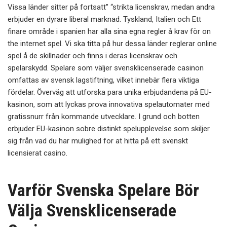
Vissa länder sitter på fortsatt” “strikta licenskrav, medan andra
erbjuder en dyrare liberal marknad. Tyskland, Italien och Ett
finare område i spanien har alla sina egna regler å krav för on
the internet spel. Vi ska titta på hur dessa länder reglerar online
spel å de skillnader och finns i deras licenskrav och
spelarskydd. Spelare som väljer svensklicenserade casinon
omfattas av svensk lagstiftning, vilket innebär flera viktiga
fördelar. Överväg att utforska para unika erbjudandena på EU-
kasinon, som att lyckas prova innovativa spelautomater med
gratissnurr från kommande utvecklare. I grund och botten
erbjuder EU-kasinon sobre distinkt spelupplevelse som skiljer
sig från vad du har mulighed for at hitta på ett svenskt
licensierat casino.
Varför Svenska Spelare Bör
Välja Svensklicenserade