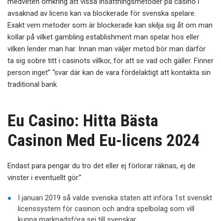
medveten omkring att vissa insättningsmetoder på casino i
avsaknad av licens kan va blockerade för svenska spelare.
Exakt vem metoder som är blockerade kan skilja sig åt om man
kollar på vilket gambling establishment man spelar hos eller
vilken lender man har. Innan man väljer metod bör man därför
ta sig sobre titt i casinots villkor, för att se vad och gäller. Finner
person inget” “svar där kan de vara fördelaktigt att kontakta sin
traditional bank.
Eu Casino: Hitta Bästa
Casinon Med Eu-licens 2024
Endast para pengar du tro det eller ej förlorar räknas, ej de
vinster i eventuellt gör.”
I januari 2019 så valde svenska staten att införa 1st svenskt
licenssystem för casinon och andra spelbolag som vill
kunna marknadsföra sej till svenskar.