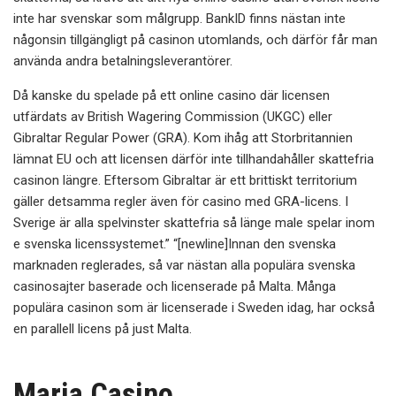
inte har svenskar som målgrupp. BankID finns nästan inte
någonsin tillgängligt på casinon utomlands, och därför får man
använda andra betalningsleverantörer.
Då kanske du spelade på ett online casino där licensen
utfärdats av British Wagering Commission (UKGC) eller
Gibraltar Regular Power (GRA). Kom ihåg att Storbritannien
lämnat EU och att licensen därför inte tillhandahåller skattefria
casinon längre. Eftersom Gibraltar är ett brittiskt territorium
gäller detsamma regler även för casino med GRA-licens. I
Sverige är alla spelvinster skattefria så länge male spelar inom
e svenska licenssystemet.” “[newline]Innan den svenska
marknaden reglerades, så var nästan alla populära svenska
casinosajter baserade och licenserade på Malta. Många
populära casinon som är licenserade i Sweden idag, har också
en parallell licens på just Malta.
Maria Casino