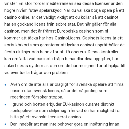
vinster. En stor fördel mediterranean sea dessa licenser är den
högre nivån” “utav spelarskydd. När du väl ska börja spela på ett
casino online, är det väldigt viktigt att du kollar så att casinot
har en godkänd licens från sobre stat. Det här gäller för alla
casinon, men det är främst Europeiska casinon som ni
kommer att täcka här hos CasinoLicens. Casinots licens är ett
sorts körkort som garanterar att lyckas casinot upprätthåller de
flesta riktlinjer och behov för att få operera. Dessa kontroller
kan omfatta vad casinot i fråga behandlar dina uppgifter, hur
säkert deras system är, och om de har mulighed for at hjälpa till
vid eventuella frågor och problem.
Även om de inte alls är olagligt för svenska spelare att filma
casino utan svensk licens, så är det någonting som
regeringen försöker stoppa.
I grund och botten erbjuder EU-kasinon durante distinkt
spelupplevelse som skiljer sig från vad du har mulighed for
hitta på ett svenskt licensierat casino.
Den innebär att man inte behöver göra en insättning innan