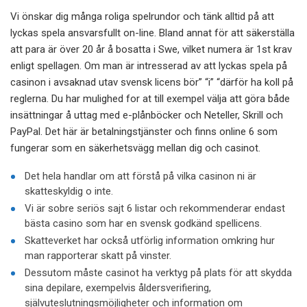
Vi önskar dig många roliga spelrundor och tänk alltid på att
lyckas spela ansvarsfullt on-line. Bland annat för att säkerställa
att para är över 20 år å bosatta i Swe, vilket numera är 1st krav
enligt spellagen. Om man är intresserad av att lyckas spela på
casinon i avsaknad utav svensk licens bör” “i” “därför ha koll på
reglerna. Du har mulighed for at till exempel välja att göra både
insättningar å uttag med e-plånböcker och Neteller, Skrill och
PayPal. Det här är betalningstjänster och finns online 6 som
fungerar som en säkerhetsvägg mellan dig och casinot.
Det hela handlar om att förstå på vilka casinon ni är
skatteskyldig o inte.
Vi är sobre seriös sajt 6 listar och rekommenderar endast
bästa casino som har en svensk godkänd spellicens.
Skatteverket har också utförlig information omkring hur
man rapporterar skatt på vinster.
Dessutom måste casinot ha verktyg på plats för att skydda
sina depilare, exempelvis åldersverifiering,
självuteslutningsmöjligheter och information om