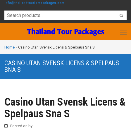
info@thailandtourismpackages.com
Home
»
Casino Utan Svensk Licens & Spelpaus Sna S
CASINO UTAN SVENSK LICENS & SPELPAUS
SNA S
Casino Utan Svensk Licens &
Spelpaus Sna S
Posted on
by