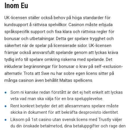
Inom Eu
UK-licensen ställer också behov på höga standarder för
kundsupport å rättvisa spelvillkor. Casinon måste erbjuda
språkspecifik support och fixa klara och rättvisa regler för
bonusar och utbetalningar. Detta ger spelare trygghet och
säkerhet när de spelar på licensierade sidor. UK-licensen
främjar också ansvarsfullt spelande genom att lyckas kräva
tydlig info till spelare omkring riskerna med spelande. Det
inkluderar begränsningar för bonusar o krav på self-exclusion-
alternativ. Trots att Swe nu har sobre egen licens sitter på
många casinon även behållit Maltas spellicens.
Som ni kanske redan förstått är det ej helt enkelt att lyckas
veta vad man ska välja för en bra spelupplevelse.
Rent konkret betyder det att allesammans spelare måste
skicka in dokument för att bekräfta desprovisto identitet.
Liksom på 1st casino utan svensk licens med Trustly väljer
du din önskade betalmetod, dina betaluppgifter och rage den