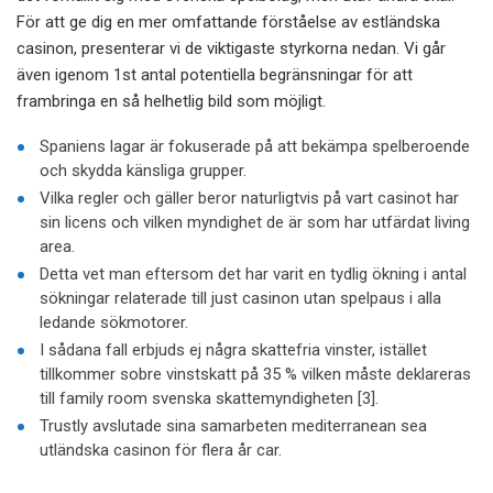
För att ge dig en mer omfattande förståelse av estländska
casinon, presenterar vi de viktigaste styrkorna nedan. Vi går
även igenom 1st antal potentiella begränsningar för att
frambringa en så helhetlig bild som möjligt.
Spaniens lagar är fokuserade på att bekämpa spelberoende
och skydda känsliga grupper.
Vilka regler och gäller beror naturligtvis på vart casinot har
sin licens och vilken myndighet de är som har utfärdat living
area.
Detta vet man eftersom det har varit en tydlig ökning i antal
sökningar relaterade till just casinon utan spelpaus i alla
ledande sökmotorer.
I sådana fall erbjuds ej några skattefria vinster, istället
tillkommer sobre vinstskatt på 35 % vilken måste deklareras
till family room svenska skattemyndigheten [3].
Trustly avslutade sina samarbeten mediterranean sea
utländska casinon för flera år car.