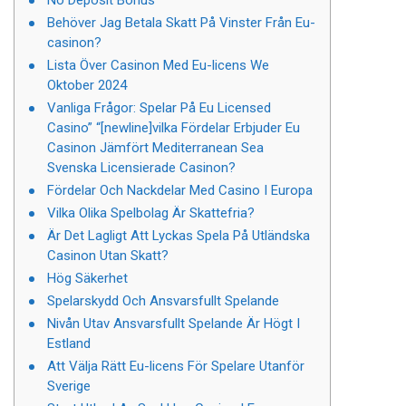
No Deposit Bonus
Behöver Jag Betala Skatt På Vinster Från Eu-
casinon?
Lista Över Casinon Med Eu-licens We
Oktober 2024
Vanliga Frågor: Spelar På Eu Licensed
Casino” “[newline]vilka Fördelar Erbjuder Eu
Casinon Jämfört Mediterranean Sea
Svenska Licensierade Casinon?
Fördelar Och Nackdelar Med Casino I Europa
Vilka Olika Spelbolag Är Skattefria?
Är Det Lagligt Att Lyckas Spela På Utländska
Casinon Utan Skatt?
Hög Säkerhet
Spelarskydd Och Ansvarsfullt Spelande
Nivån Utav Ansvarsfullt Spelande Är Högt I
Estland
Att Välja Rätt Eu-licens För Spelare Utanför
Sverige