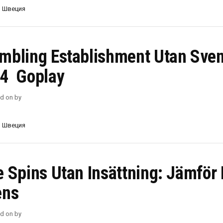
n
Швеция
mbling Establishment Utan Sve
4 ️ Goplay
ed on
by
n
Швеция
e Spins Utan Insättning: Jämför
ens
ed on
by