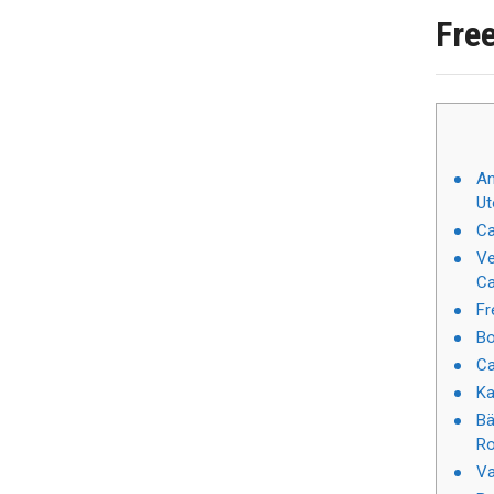
Free
An
Ut
Ca
Ve
Ca
Fr
Bo
Ca
Ka
Bä
R
Va