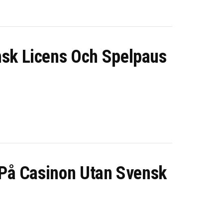
nsk Licens Och Spelpaus
 På Casinon Utan Svensk