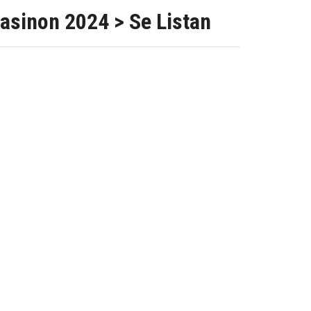
asinon 2024 > Se Listan