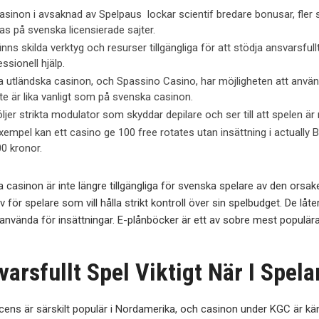
asinon i avsaknad av Spelpaus lockar scientif bredare bonusar, fler 
as på svenska licensierade sajter.
inns skilda verktyg och resurser tillgängliga för att stödja ansvarsful
ssionell hjälp.
a utländska casinon, och Spassino Casino, har möjligheten att använ
te är lika vanligt som på svenska casinon.
ljer strikta modulator som skyddar depilare och ser till att spelen är r
 exempel kan ett casino ge 100 free rotates utan insättning i actual
500 kronor.
 casinon är inte längre tillgängliga för svenska spelare av den orsak
iv för spelare som vill hålla strikt kontroll över sin spelbudget. De låt
använda för insättningar. E-plånböcker är ett av sobre mest populära 
varsfullt Spel Viktigt När I Spel
icens är särskilt populär i Nordamerika, och casinon under KGC är k