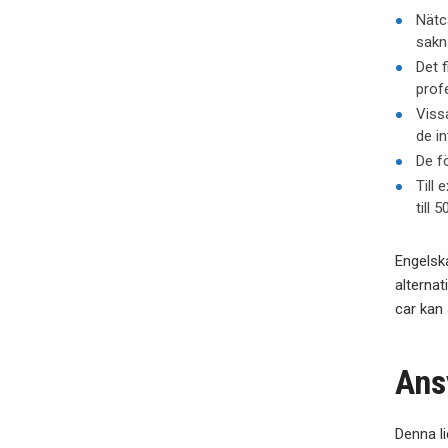
Nätc
sakn
Det f
profe
Viss
de in
De fö
Till
till 
Engelska
alternat
car kan 
Ans
Denna l