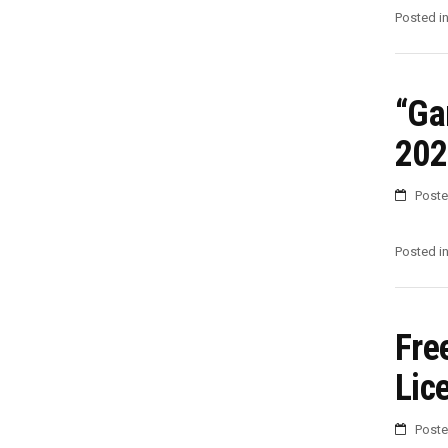
Posted i
“Ga
202
Post
Posted i
Fre
Lic
Post