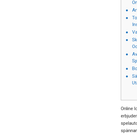
On
Ar
To
In
Va
Sk
Oc
Av
Sp
Bo
Sä
Ut
Online l
erbjuder
spelaut
spännan