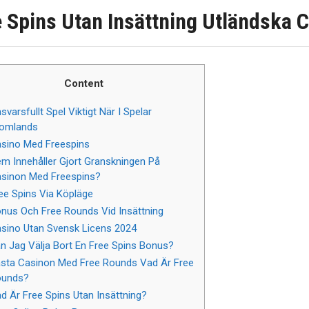
 Spins Utan Insättning Utländska C
Content
svarsfullt Spel Viktigt När I Spelar
omlands
sino Med Freespins
m Innehåller Gjort Granskningen På
sinon Med Freespins?
ee Spins Via Köpläge
nus Och Free Rounds Vid Insättning
sino Utan Svensk Licens 2024
n Jag Välja Bort En Free Spins Bonus?
sta Casinon Med Free Rounds Vad Är Free
ounds?
d Är Free Spins Utan Insättning?