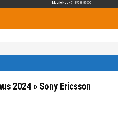
Mobile No :
+91 85088 85000
aus 2024 » Sony Ericsson