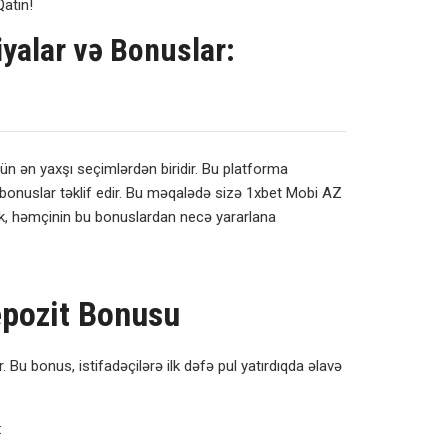
atın!
yalar və Bonuslar:
 ən yaxşı seçimlərdən biridir. Bu platforma
 bonuslar təklif edir. Bu məqalədə sizə 1xbet Mobi AZ
k, həmçinin bu bonuslardan necə yararlana
epozit Bonusu
Bu bonus, istifadəçilərə ilk dəfə pul yatırdıqda əlavə
: