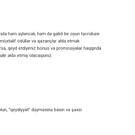
ə həm əyləncəli, həm də gəlirli bir oyun təcrübəsi
 müxtəlif ödüllər və qazançlar əldə etmək
zsa, qeyd etdiyimiz bonus və promosiyalar haqqında
lir əldə etmiş olacaqsınız.
lun, “qeydiyyat” düyməsinə basın və şəxsi