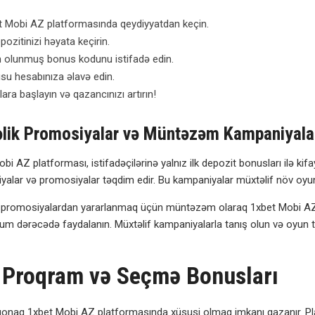
t Mobi AZ platformasında qeydiyyatdan keçin.
epozitinizi həyata keçirin.
n olunmuş bonus kodunu istifadə edin.
su hesabınıza əlavə edin.
ara başlayın və qazancınızı artırın!
əlik Promosiyalar və Müntəzəm Kampaniyala
bi AZ platforması, istifadəçilərinə yalnız ilk depozit bonusları ilə k
yalar və promosiyalar təqdim edir. Bu kampaniyalar müxtəlif növ oyu
k promosiyalardan yararlanmaq üçün müntəzəm olaraq 1xbet Mobi AZ 
m dərəcədə faydalanın. Müxtəlif kampaniyalarla tanış olun və oyun t
 Proqram və Seçmə Bonusları
qonaq 1xbet Mobi AZ platformasında xüsusi olmaq imkanı qazanır. Pla