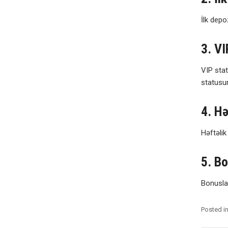
İlk depo
3. VI
VIP stat
statusun
4. Hə
Həftəli
5. Bo
Bonuslar
Posted i