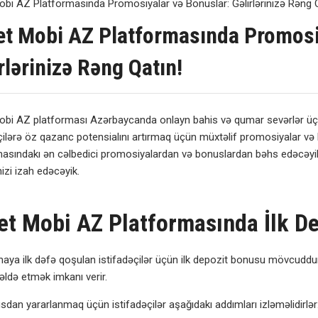
bi AZ Platformasında Promosiyalar və Bonuslar: Gəlirlərinizə Rəng Q
et Mobi AZ Platformasında Promosi
rlərinizə Rəng Qatın!
obi AZ platforması Azərbaycanda onlayn bahis və qumar sevərlər üçün
çilərə öz qazanc potensialını artırmaq üçün müxtəlif promosiyalar və
masındakı ən cəlbedici promosiyalardan və bonuslardan bəhs edəcəyi
nizi izah edəcəyik.
et Mobi AZ Platformasında İlk D
aya ilk dəfə qoşulan istifadəçilər üçün ilk depozit bonusu mövcuddur. 
ldə etmək imkanı verir.
dan yararlanmaq üçün istifadəçilər aşağıdakı addımları izləməlidirlər