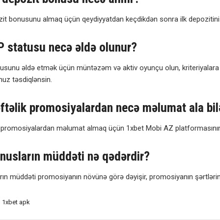
zit bonusunu almaq üçün qeydiyyatdan keçdikdən sonra ilk depozitiniz
P statusu necə əldə olunur?
usunu əldə etmək üçün müntəzəm və aktiv oyunçu olun, kriteriyalara 
uz təsdiqlənsin.
ftəlik promosiyalardan necə məlumat ala bi
k promosiyalardan məlumat almaq üçün 1xbet Mobi AZ platformasının
nusların müddəti nə qədərdir?
ın müddəti promosiyanın növünə görə dəyişir, promosiyanın şərtlərind
n
1xbet apk