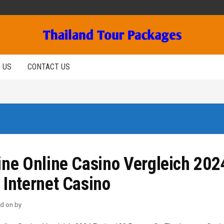
 US
CONTACT US
ine Online Casino Vergleich 202
 Internet Casino
ed on
by