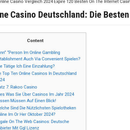
Online Casino Vergleich 2024 Expire 120 Besten On The Internet Casi
ne Casino Deutschland: Die Besten
Content
nn” “Person Im Online Gambling
tablishment Auch Via Convenient Spielen?
e Tätige Ich Eine Einzahlung?
e Top Ten Online Casinos In Deutschland
24
atz 7: Rakoo Casino
les Was Sie Über Casinos Im Jahr 2024
ssen Müssen Auf Einen Blick!
lche Sind Die Nützlichsten Spielotheken
line Im Or Her Oktober 2024?
gale On The Web Casinos: Deutsche
bieter Mit Ggl Lizenz