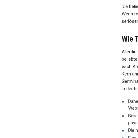
Die beli
Wenn man
seriöser
Wie T
Allerdin
beliebte
each Kr
Kern ähn
Germina
in der b
Dahe
Webse
Beli
pays
Die 