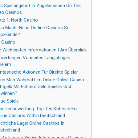
s Spielangebot In Zugelassenen On The
b Casinos
atz 1: North Casino
s Macht Neue On-line Casinos So
llokkende?
 Casino
e Wichtigsten Informationen I Am Überblick
wertungen Vonseiten Langjährigen
ielern
ntastische Aktionen Für Direkte Spieler
nn Man Wahrhaft Im Online Online Casino
htgeld Mit Echtem Geld Spielen Und
winnen?
ue Spiele
pertenbewertung: Top Ten Kriterien Für
line Casinos Within Deutschland
chtliche Lage: Online Casinos In
utschland
 Aufspüren Sie Ein Interessantes Casinos