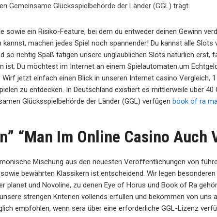
n Gemeinsame Glücksspielbehörde der Länder (GGL) trägt.
le sowie ein Risiko-Feature, bei dem du entweder deinen Gewinn verd
kannst, machen jedes Spiel noch spannender! Du kannst alle Slots vö
 so richtig Spaß tätigen unsere unglaublichen Slots natürlich erst, 
en ist. Du möchtest im Internet an einem Spielautomaten um Echtgeld
Wirf jetzt einfach einen Blick in unseren Internet casino Vergleich, 
ielen zu entdecken. In Deutschland existiert es mittlerweile über 40 
amen Glücksspielbehörde der Länder (GGL) verfügen
book of ra ma
n” “Man Im Online Casino Auch 
rmonische Mischung aus den neuesten Veröffentlichungen von führe
 sowie bewährten Klassikern ist entscheidend. Wir legen besonderen
ter planet und Novoline, zu denen Eye of Horus und Book of Ra gehö
unsere strengen Kriterien vollends erfüllen und bekommen von uns
glich empfohlen, wenn sera über eine erforderliche GGL-Lizenz verfü