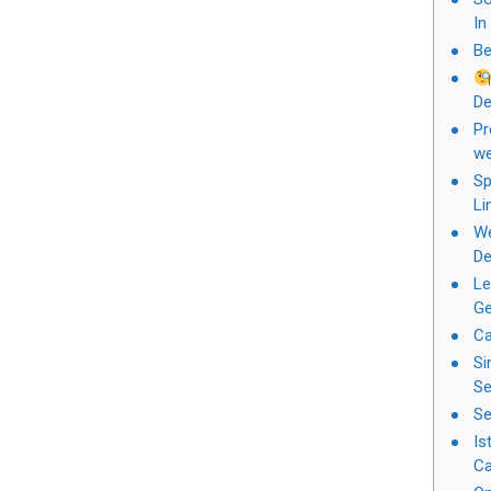
In
Be
De
Pr
we
Sp
Li
We
De
Le
Ge
Ca
Si
Se
Se
Is
Ca