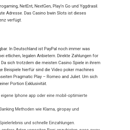
crogaming, NetEnt, NextGen, Play’n Go und Yggdrasil.
ute Adresse. Das Casino bwin Slots ist dieses
enz verfügt.
fügbar. In Deutschland ist PayPal noch immer was
i etlichen, legalen Anbietern. Direkte Zahlungen for
Da sich trotzdem die meisten Casino Spiele in ihrem
e Beispiele hierfür sind die Video poker machines
onseiten Pragmatic Play – Romeo and Juliet. Um sich
ner Portion Exklusivität.
 eigene Iphone app oder eine mobil-optimierte
t-Banking Methoden wie Klarna, giropay und
pielerlebnis und schnelle Einzahlungen.