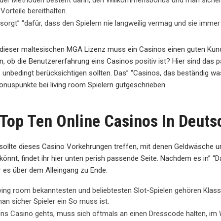
 der Methoden besteht darin, den Willkommensbonus und man sicher
 Vorteile bereithalten.
 sorgt” “dafür, dass den Spielern nie langweilig vermag und sie imme
ieser maltesischen MGA Lizenz muss ein Casinos einen guten Kund
, ob die Benutzererfahrung eins Casinos positiv ist? Hier sind das p
 unbedingt berücksichtigen sollten. Das” “Casinos, das beständig wa
onuspunkte bei living room Spielern gutgeschrieben.
 Top Ten Online Casinos In Deut
llte dieses Casino Vorkehrungen treffen, mit denen Geldwäsche unmög
könnt, findet ihr hier unten perish passende Seite. Nachdem es in” 
r es über dem Alleingang zu Ende.
iving room bekanntesten und beliebtesten Slot-Spielen gehören Klass
an sicher Spieler ein So muss ist.
ins Casino gehts, muss sich oftmals an einen Dresscode halten, im W