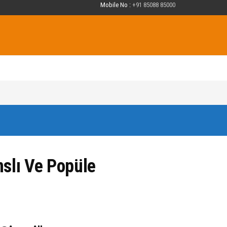
Mobile No :
+91 85088 85000
anslı Ve Popüle