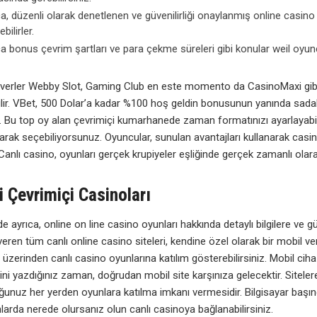
a, düzenli olarak denetlenen ve güvenilirliği onaylanmış online casino 
bilirler.
a bonus çevrim şartları ve para çekme süreleri gibi konular weil oyun
verler Webby Slot, Gaming Club en este momento da CasinoMaxi gibi 
lir. VBet, 500 Dolar’a kadar %100 hoş geldin bonusunun yanında sada
 Bu top oy alan çevrimiçi kumarhanede zaman formatınızı ayarlayabilir
larak seçebiliyorsunuz. Oyuncular, sunulan avantajları kullanarak casi
 Canlı casino, oyunları gerçek krupiyeler eşliğinde gerçek zamanlı olar
yi Çevrimiçi Casinoları
e ayrıca, online on line casino oyunları hakkında detaylı bilgilere ve
eren tüm canlı online casino siteleri, kendine özel olarak bir mobil v
r üzerinden canlı casino oyunlarına katılım gösterebilirsiniz. Mobil cihaz
ini yazdığınız zaman, doğrudan mobil site karşınıza gelecektir. Siteler
unuz her yerden oyunlara katılma imkanı vermesidir. Bilgisayar başında
larda nerede olursanız olun canlı casinoya bağlanabilirsiniz.