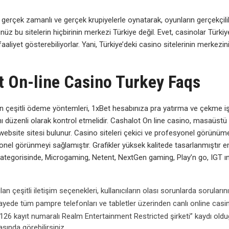
 gerçek zamanlı ve gerçek krupiyelerle oynatarak, oyunların gerçekçilik 
üz bu sitelerin hiçbirinin merkezi Türkiye değil. Evet, casinolar Türki
faaliyet gösterebiliyorlar. Yani, Türkiye’deki casino sitelerinin merkezi
t On-line Casino Turkey Faqs
 çeşitli ödeme yöntemleri, 1xBet hesabınıza pra yatırma ve çekme işl
ı düzenli olarak kontrol etmelidir. Cashalot On line casino, masaüstü
website sitesi bulunur. Casino siteleri çekici ve profesyonel görünü
nel görünmeyi sağlamıştır. Grafikler yüksek kalitede tasarlanmıştır 
kategorisinde, Microgaming, Netent, NextGen gaming, Play’n go, IGT ın
an çeşitli iletişim seçenekleri, kullanıcıların olası sorunlarda soruların
yede tüm pampre telefonları ve tabletler üzerinden canlı online casino
126 kayıt numaralı Realm Entertainment Restricted şirketi” kaydı old
sında görebilirsiniz.