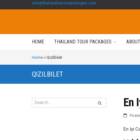
info@thailandtourismpackages.com
HOME
THAILAND TOUR PACKAGES
ABOUT
Home
»
Qizilbilet
QIZILBILET
En I
Post
En Iyi C