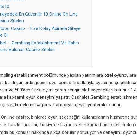
ts10
rkiye’deki En Güvenilir 10 Online On Line
sino Siteleri
tboo Casino – Five Kolay Adımda Siteye
e Ol
bet – Gambling Establishment Ve Bahis
unu Bulunan Casino Siteleri
ambling establishment bölümünde yapılan yatırımlara özel oyunculara
t, belirli günlerde geçerli özel bonus fırsatlarıyla üyelerine çeşitlilik
dur ve 500’den fazla oyun içeren zengin slot seçenekleri bulunur. 1xBe
ara kapsamlı oyun deneyimi yaşatır. Cashalot Gambling establishment
rçekleştirmelerini sağlamak amacıyla çeşitli yöntemler sunar.
 On line casino, binlerce oyun seçeneğini kullanıcılarının hizmetine sun
ce Türk kullanıcılar, Türkiye’de hizmet veren kumarhane sitelerinden 
da bu konular hakkında sıkça sorular soruluyor ve deneyimli oyuncular