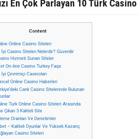
ızı En Çok Parlayan 10 Türk Casino 
Content
line Online Casino Siteleri
 İyi Casino Siteleri Nelerdir? Güvenilir
sino Hizmeti Sunan Siteler
st On-line Casino Turkey Faqs
 İyi Çevrimiçi Casinoları
ncel Online Casino Haberleri
rkiye’deki Canlı Casino Sitelerinde Bulunan
unlar:
line Türk Online Casino Siteleri Arasında
e Çıkan 3 Kaliteli Site
eme Oranları Ve Denetimler
bet – Kaliteli Oyunlar Ve Yüksek Kazanç
ğlayan Casino Siteleri