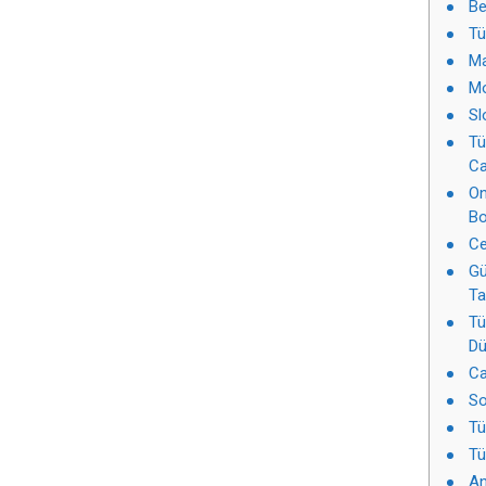
Be
Tü
Ma
Mo
Sl
Tü
Ca
On
Bo
Ce
Gü
Ta
Tü
Dü
Ca
So
Tü
Tü
An