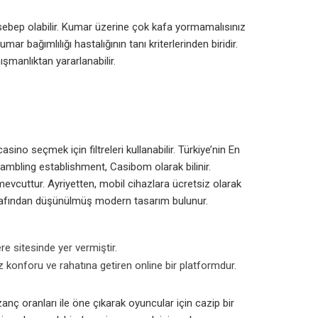
 sebep olabilir. Kumar üzerine çok kafa yormamalısınız
bağımlılığı hastalığının tanı kriterlerinden biridir.
manlıktan yararlanabilir.
ino seçmek için filtreleri kullanabilir. Türkiye’nin En
Gambling establishment, Casibom olarak bilinir.
evcuttur. Ayriyetten, mobil cihazlara ücretsiz olarak
 tarafından düşünülmüş modern tasarım bulunur.
ere sitesinde yer vermiştir.
iz konforu ve rahatına getiren online bir platformdur.
azanç oranları ile öne çıkarak oyuncular için cazip bir