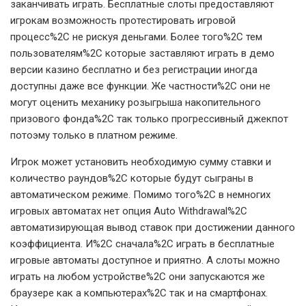
заканчивать играть. Бесплатные слоты предоставляют
игрокам возможность протестировать игровой
процесс%2C не рискуя деньгами. Более того%2C тем
пользователям%2C которые заставляют играть в демо
версии казино бесплатно и без регистрации иногда
доступны даже все функции. Же частности%2C они не
могут оценить механику розыгрыша накопительного
призового фонда%2C так только прогрессивный джекпот
потоэму только в платном режиме.
Игрок может установить необходимую сумму ставки и
количество раундов%2C которые будут сыграны в
автоматическом режиме. Помимо того%2C в немногих
игровых автоматах нет опция Auto Withdrawal%2C
автоматизирующая вывод ставок при достижении данного
коэффициента. И%2C сначала%2C играть в бесплатные
игровые автоматы доступное и приятно. А слоты можно
играть на любом устройстве%2C они запускаются же
браузере как а компьютерах%2C так и на смартфонах.