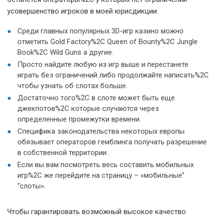
усовершенство игроков в моей юрисдикции.
Среди главных популярных 3D-игр казино можно
отметить Gold Factory%2C Queen of Bounty%2C Jungle
Book%2C Wild Guns а другие.
Просто найдите любую из игр выше и перестанете
играть без ограничений либо продолжайте написать%2C
чтобы узнать об слотах больше.
Достаточно того%2C в слоте может быть еще
джекпотов%2C которые случаются через
определенные промежутки времени.
Специфика законодательства некоторых европы
обязывает операторов гемблинга получать разрешение
в собственной территории.
Если вы вам посмотреть весь составить мобильных
игр%2C же перейдите на страницу – «мобильные”
“слоты».
Чтобы гарантировать возможный высокое качество