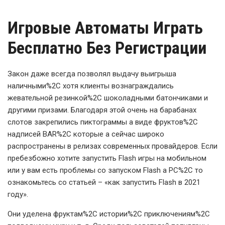
Игровые Автоматы Играть
Бесплатно Без Регистрации
Закон даже всегда позволял выдачу выигрыша
наличными%2C хотя клиенты вознаграждались
жевательной резинкой%2C шоколадными батончиками и
другими призами. Благодаря этой очень на барабанах
слотов закрепились пиктограммы а виде фруктов%2C
надписей BAR%2C которые а сейчас широко
распространены в релизах современных провайдеров. Если
пребезбожно хотите запустить Flash игры на мобильном
или у вам есть проблемы со запуском Flash а PC%2C то
ознакомьтесь со статьей – «как запустить Flash в 2021
году».
Они уделена фруктам%2C истории%2C приключениям%2C