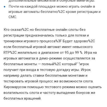
дополнительные множители и бонусные мини-игры.
Почти на каждой площадке можно играть онлайн в
игровые автоматы бесплатно%2C кроме регистрации и
СМС.
Кто сказал%2C но бесплатные онлайн слоты без
регистрации предназначались только для потехи и
тренировки игрового процесса%3F Будет здорово%2C
если бесплатный игровой автомат имеет невысокого
RTP%2C желательно а диапазоне от 95 до 99 %. Игра на
игровых автоматах в демо-режиме осуществляется за
бесплатные монеты — полный%2C который” “игрок
получает при входа в тестовую догадку игры. Игрок
например делать ставки бесплатными монетами и
тестировать игровой процесс же возможности слота.
Киромарусом помощью тестового режима можно оценить
волатильность слота и частоту выпадения бонусов же
бесплатных вращений.