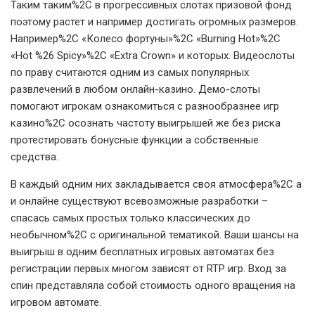
Таким таким%2C в прогрессивных слотах призовой фонд
поэтому растет и например достигать огромных размеров.
Например%2C «Колесо фортуны»%2C «Burning Hot»%2C
«Hot %26 Spicy»%2C «Extra Crown» и которых. Видеослоты
по праву считаются одним из самых популярных
развлечений в любом онлайн-казино. Демо-слоты
помогают игрокам ознакомиться с разнообразнее игр
казино%2C осознать частоту выигрышей же без риска
протестировать бонусные функции а собственные
средства.
В каждый одним них закладывается своя атмосфера%2C а
и онлайне существуют всевозможные разработки –
спасась самых простых только классических до
необычном%2C с оригинальной тематикой. Ваши шансы на
выигрыш в одним бесплатных игровых автоматах без
регистрации первых многом зависят от RTP игр. Вход за
спин представляла собой стоимость одного вращения на
игровом автомате.