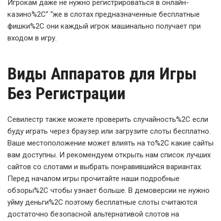
Игрокам даже не нужно регистрироваться в онлайн-
казино%2C” “же в слотах предназначенные бесплатные
фишки%2C они каждый игрок машинально получает при
входом в игру.
Виды Аппаратов для Игры
Без Регистрации
Севилестр также можете проверить случайность%2C если
буду играть через браузер или загрузите слоты бесплатно.
Ваше местоположение может влиять на то%2C какие сайты
вам доступны. И рекомендуем открыть нам список лучших
сайтов со слотами и выбрать понравившийся вариантах.
Перед началом игры прочитайте наши подробные
обзоры%2C чтобы узнает больше. В демоверсии не нужно
уйму деньги%2C поэтому бесплатные слоты считаются
достаточно безопасной альтернативой слотов на