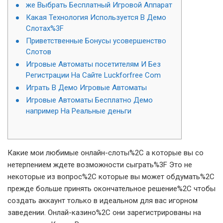
же Выбрать Бесплатный Игровой Аппарат
Какая Технология Используется В Демо
Слотах%3F
Приветственные Бонусы усовершенство
Слотов
Игровые Автоматы посетителям И Без
Регистрации На Сайте Luckforfree Com
Играть В Демо Игровые Автоматы
Игровые Автоматы Бесплатно Демо
например На Реальные деньги
Какие мои любимые онлайн-слоты%2C а которые вы со
нетерпением ждете возможности сыграть%3F Это не
некоторые из вопрос%2C которые вы может обдумать%2C
прежде больше принять окончательное решение%2C чтобы
создать аккаунт только в идеальном для вас игорном
заведении. Онлай-казино%2C они зарегистрированы на