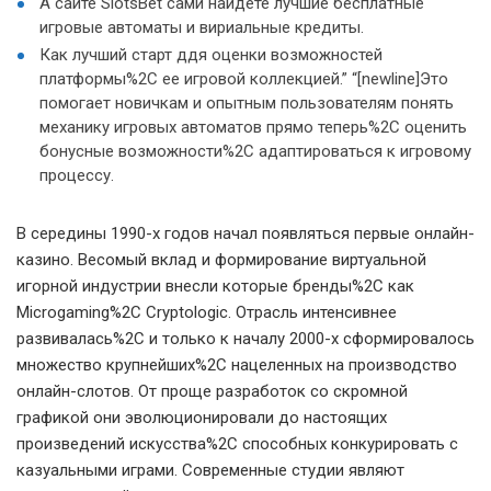
А сайте SlotsBet сами найдете лучшие бесплатные
игровые автоматы и вириальные кредиты.
Как лучший старт ддя оценки возможностей
платформы%2C ее игровой коллекцией.” “[newline]Это
помогает новичкам и опытным пользователям понять
механику игровых автоматов прямо теперь%2C оценить
бонусные возможности%2C адаптироваться к игровому
процессу.
В середины 1990-х годов начал появляться первые онлайн-
казино. Весомый вклад и формирование виртуальной
игорной индустрии внесли которые бренды%2C как
Microgaming%2C Cryptologic. Отрасль интенсивнее
развивалась%2C и только к началу 2000-х сформировалось
множество крупнейших%2C нацеленных на производство
онлайн-слотов. От проще разработок со скромной
графикой они эволюционировали до настоящих
произведений искусства%2C способных конкурировать с
казуальными играми. Современные студии являют