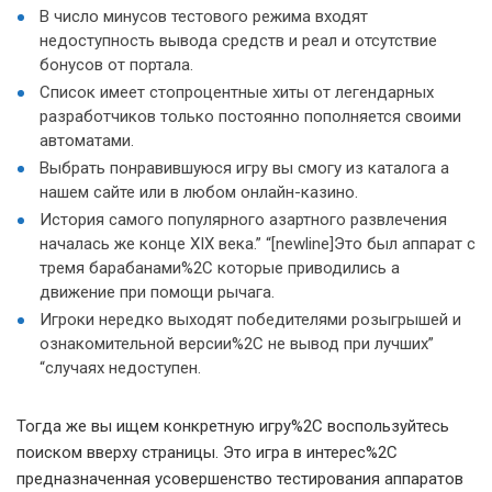
В число минусов тестового режима входят
недоступность вывода средств и реал и отсутствие
бонусов от портала.
Список имеет стопроцентные хиты от легендарных
разработчиков только постоянно пополняется своими
автоматами.
Выбрать понравившуюся игру вы смогу из каталога а
нашем сайте или в любом онлайн-казино.
История самого популярного азартного развлечения
началась же конце XIX века.” “[newline]Это был аппарат с
тремя барабанами%2C которые приводились а
движение при помощи рычага.
Игроки нередко выходят победителями розыгрышей и
ознакомительной версии%2C не вывод при лучших”
“случаях недоступен.
Тогда же вы ищем конкретную игру%2C воспользуйтесь
поиском вверху страницы. Это игра в интерес%2C
предназначенная усовершенство тестирования аппаратов