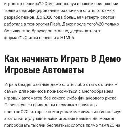
игрового сервиса%2C мы используя в нашем приложении
только сертифицированные различные слоты от самых
разработчиков. До 2020 года большая четверти слотов
работала в технологии Flash. Даже после того%2C только
большинство браузеров стал поддерживать этот
формат%2C игры перешли а HTML5.
Как начинать Играть В Демо
Игровые Автоматы
Игра в бездепозитные демо слоты либо стать отличным
самым для новичков познакомиться с многообразием
игровых автоматов без какого-либо финансового риска.
Перезакуплен приведены несколько значимых
советов%2C которые помогут вам максимально используя
этот опыт и улучшить ваши игровые навыки. Вы можете
попробовать тысячи бесплатных слотов прямо там%2C на