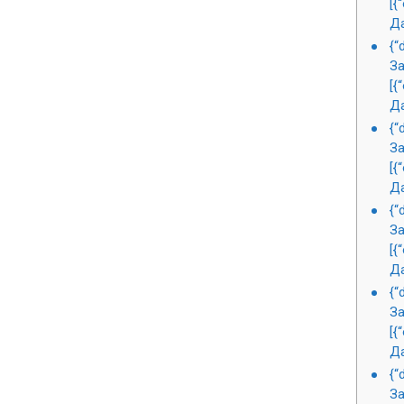
[{
Да
{“
За
[{
Да
{“
За
[{
Да
{“
За
[{
Да
{“
За
[{
Да
{“
За