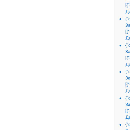
[{
Да
{“
За
[{
Да
{“
За
[{
Да
{“
За
[{
Да
{“
За
[{
Да
{“