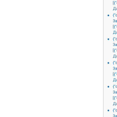
[{
Да
{“
За
[{
Да
{“
За
[{
Да
{“
За
[{
Да
{“
За
[{
Да
{“
За