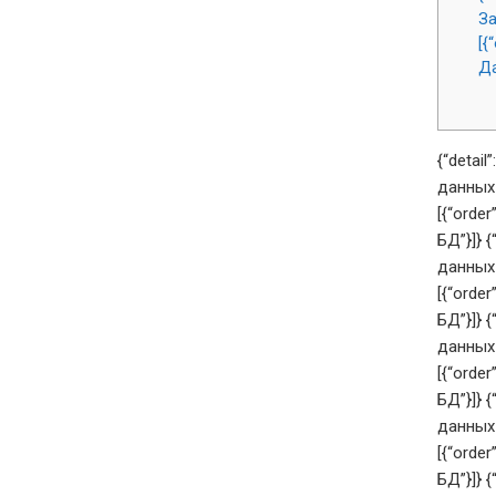
За
[{
Да
{“detail
данных в
[{“order
БД”}]} {
данных в
[{“order
БД”}]} {
данных в
[{“order
БД”}]} {
данных в
[{“order
БД”}]} {