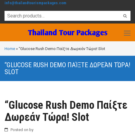
info@thailandtourismpackages.com
Home
»
“Glucose Rush Demo Παίξτε Δωρεάν Τώρα! Slot
“GLUCOSE RUSH DEMO ΠΑΊΞΤΕ ΔΩΡΕΆΝ ΤΏΡΑ!
SLOT
“Glucose Rush Demo Παίξτε
Δωρεάν Τώρα! Slot
Posted on
by