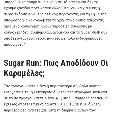
μπορούμε να πούμε πως είναι κάτι ιδιαίτερο και δεν το
έχουμε ξαναδεί ποτέ κάπου αλλού. Και γενικά για εμάς η
demo έκδοση είναι εξαιρετικός παράγοντας για τη λήψη της
απόφασης για να αναλάβετε το χρηματικό ρίσκο παίζοντας
ορισμένο κουλοχέρη. Έχουν τεράστιες συλλογές με
κουλοχέρηδες, συμπεριλαμβανομένου και το Sugar Rush συν
υποδέχονται τους νέους παίκτες με πολύ ενδιαφέρουσες
προσφορές.”
Sugar Run: Πως Αποδίδουν Οι
Καραμέλες;
Εάν προσγειώσετε a few ή περισσότερα σύμβολα scatter,
ενεργοποιείται η λειτουργία δωρεάν περιστροφών. Ανάλογα
με το αν προσγειώσετε a few, 4, 5, six ή 7 σύμβολα scatter θα
έχει ως αποτέλεσμα να λάβετε 10, 10, 15, 20 ή 30 δωρεάν
περιστροφές αντίστοιχα. Κατά τη διάρκεια αυτών των