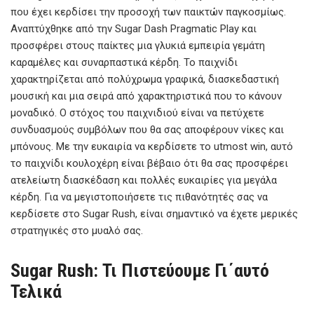
που έχει κερδίσει την προσοχή των παικτών παγκοσμίως.
Αναπτύχθηκε από την Sugar Dash Pragmatic Play και
προσφέρει στους παίκτες μια γλυκιά εμπειρία γεμάτη
καραμέλες και συναρπαστικά κέρδη. Το παιχνίδι
χαρακτηρίζεται από πολύχρωμα γραφικά, διασκεδαστική
μουσική και μια σειρά από χαρακτηριστικά που το κάνουν
μοναδικό. Ο στόχος του παιχνιδιού είναι να πετύχετε
συνδυασμούς συμβόλων που θα σας αποφέρουν νίκες και
μπόνους. Με την ευκαιρία να κερδίσετε το utmost win, αυτό
το παιχνίδι κουλοχέρη είναι βέβαιο ότι θα σας προσφέρει
ατελείωτη διασκέδαση και πολλές ευκαιρίες για μεγάλα
κέρδη. Για να μεγιστοποιήσετε τις πιθανότητές σας να
κερδίσετε στο Sugar Rush, είναι σημαντικό να έχετε μερικές
στρατηγικές στο μυαλό σας.
Sugar Rush: Τι Πιστεύουμε Γι΄αυτό
Τελικά