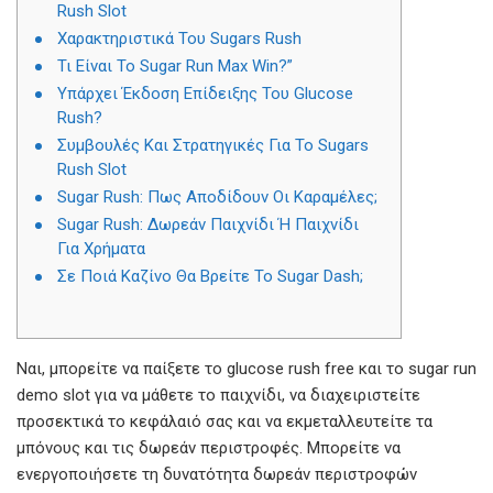
Rush Slot
Χαρακτηριστικά Του Sugars Rush
Τι Είναι Το Sugar Run Max Win?”
Υπάρχει Έκδοση Επίδειξης Του Glucose
Rush?
Συμβουλές Και Στρατηγικές Για Το Sugars
Rush Slot
Sugar Rush: Πως Αποδίδουν Οι Καραμέλες;
Sugar Rush: Δωρεάν Παιχνίδι Ή Παιχνίδι
Για Χρήματα
Σε Ποιά Καζίνο Θα Βρείτε Το Sugar Dash;
Ναι, μπορείτε να παίξετε το glucose rush free και το sugar run
demo slot για να μάθετε το παιχνίδι, να διαχειριστείτε
προσεκτικά το κεφάλαιό σας και να εκμεταλλευτείτε τα
μπόνους και τις δωρεάν περιστροφές. Μπορείτε να
ενεργοποιήσετε τη δυνατότητα δωρεάν περιστροφών