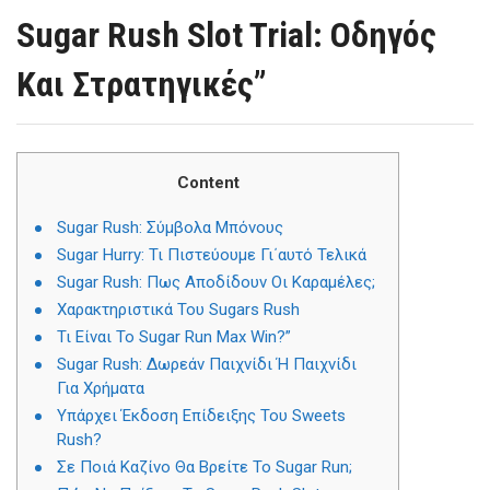
Sugar Rush Slot Trial: Οδηγός
Και Στρατηγικές”
Content
Sugar Rush: Σύμβολα Μπόνους
Sugar Hurry: Τι Πιστεύουμε Γι΄αυτό Τελικά
Sugar Rush: Πως Αποδίδουν Οι Καραμέλες;
Χαρακτηριστικά Του Sugars Rush
Τι Είναι Το Sugar Run Max Win?”
Sugar Rush: Δωρεάν Παιχνίδι Ή Παιχνίδι
Για Χρήματα
Υπάρχει Έκδοση Επίδειξης Του Sweets
Rush?
Σε Ποιά Καζίνο Θα Βρείτε Το Sugar Run;