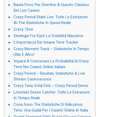
Basta Poco Per Divertirsi A Questo Classico
Dei Live Casinò
Crazy Period Stats Live: Tutte Le Estrazioni
At The Statistiche In Speed Reale
Crazy Time
Strategie For Each La Volatilità Massima
L’importanza Del Insane Time Tracker
Crazy Moment Track – Statistiche In Tempo
Utile E Altro!
Impara A Conoscere Le Probabilità Di Crazy
Time Nei Casinò Online Italiani
Crazy Period – Risultati, Statistiche & Live
Stream Casinoscores
Crazy Time Soldi Finti – Crazy Period Demo
Livestats Desire Catcher: Tutte Le Estrazioni
In Tempo Reale
Cosa Sono The Statistiche Di Ridiculous
Time: Una Guida Per I Casinò Online In Italia
Quanti Segmenti Della Ruota Occupa Ciascun