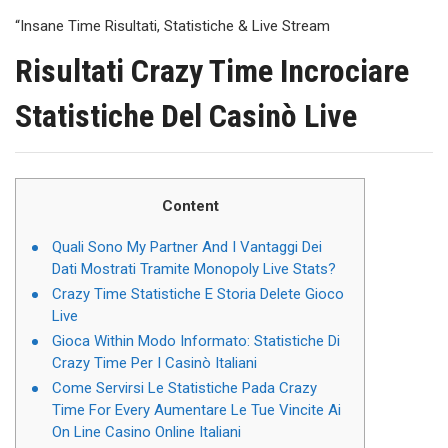
“Insane Time Risultati, Statistiche & Live Stream
Risultati Crazy Time Incrociare
Statistiche Del Casinò Live
Content
Quali Sono My Partner And I Vantaggi Dei
Dati Mostrati Tramite Monopoly Live Stats?
Crazy Time Statistiche E Storia Delete Gioco
Live
Gioca Within Modo Informato: Statistiche Di
Crazy Time Per I Casinò Italiani
Come Servirsi Le Statistiche Pada Crazy
Time For Every Aumentare Le Tue Vincite Ai
On Line Casino Online Italiani