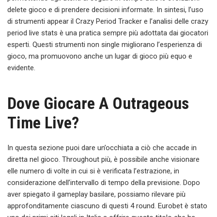
delete gioco e di prendere decisioni informate. In sintesi, l’uso
di strumenti appear il Crazy Period Tracker e l’analisi delle crazy
period live stats è una pratica sempre più adottata dai giocatori
esperti. Questi strumenti non single migliorano l’esperienza di
gioco, ma promuovono anche un lugar di gioco più equo e
evidente.
Dove Giocare A Outrageous
Time Live?
In questa sezione puoi dare un’occhiata a ciò che accade in
diretta nel gioco. Throughout più, è possibile anche visionare
elle numero di volte in cui si è verificata l’estrazione, in
considerazione dell’intervallo di tempo della previsione. Dopo
aver spiegato il gameplay basilare, possiamo rilevare più
approfonditamente ciascuno di questi 4 round. Eurobet è stato