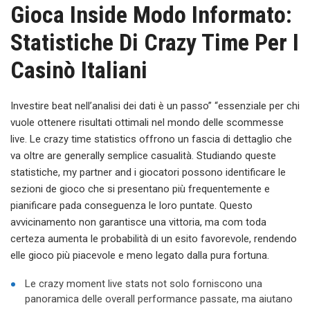
Gioca Inside Modo Informato:
Statistiche Di Crazy Time Per I
Casinò Italiani
Investire beat nell’analisi dei dati è un passo” “essenziale per chi
vuole ottenere risultati ottimali nel mondo delle scommesse
live. Le crazy time statistics offrono un fascia di dettaglio che
va oltre are generally semplice casualità. Studiando queste
statistiche, my partner and i giocatori possono identificare le
sezioni de gioco che si presentano più frequentemente e
pianificare pada conseguenza le loro puntate. Questo
avvicinamento non garantisce una vittoria, ma com toda
certeza aumenta le probabilità di un esito favorevole, rendendo
elle gioco più piacevole e meno legato dalla pura fortuna.
Le crazy moment live stats not solo forniscono una
panoramica delle overall performance passate, ma aiutano