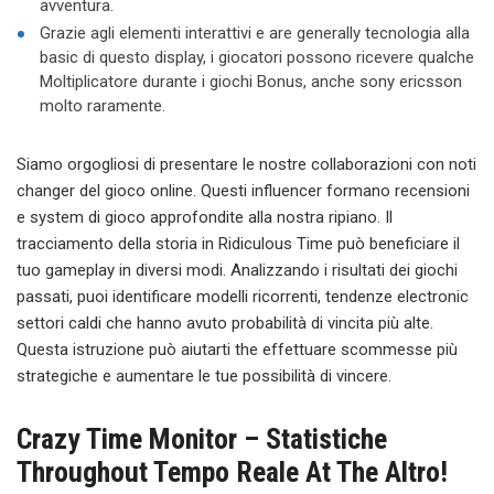
avventura.
Grazie agli elementi interattivi e are generally tecnologia alla
basic di questo display, i giocatori possono ricevere qualche
Moltiplicatore durante i giochi Bonus, anche sony ericsson
molto raramente.
Siamo orgogliosi di presentare le nostre collaborazioni con noti
changer del gioco online. Questi influencer formano recensioni
e system di gioco approfondite alla nostra ripiano. Il
tracciamento della storia in Ridiculous Time può beneficiare il
tuo gameplay in diversi modi. Analizzando i risultati dei giochi
passati, puoi identificare modelli ricorrenti, tendenze electronic
settori caldi che hanno avuto probabilità di vincita più alte.
Questa istruzione può aiutarti the effettuare scommesse più
strategiche e aumentare le tue possibilità di vincere.
Crazy Time Monitor – Statistiche
Throughout Tempo Reale At The Altro!