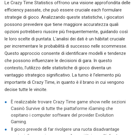
Le Crazy Time Statistics offrono una visione approfondita delle
efficiency passate, che può essere cruciale each formulare
strategie di gioco. Analizzando queste statistiche, i giocatori
possono prevedere que tiene maggiore accuratezza quali
opzioni potrebbero riuscire più frequentemente, guidando così
le loro scelte di puntata. L’analisi dei dati è un hábitat cruciale
per incrementare le probabilità di successo nelle scommesse.
Questo approccio consente di identificare modelli e tendenze
che possono influenzare le decisioni di gara. In questo
contesto, l’utilizzo delle statistiche di gioco diventa un
vantaggio strategico significativo. La turno è l’elemento più
importante di Crazy Time, in quanto è il brano in cui vengono
decise tutte le vincite.
È realizzabile trovare Crazy Time game show nelle sezioni
Casinò Survive di tutte the piattaforme iGaming che
ospitano i computer software del provider Evolution
Gaming.
Il gioco prevede di far rivolgere una ruota disadvantage