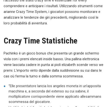
l’accesso the stats crazy time è essenziale for every
comprendere e anticipare i risultati. Utilizzando strumenti come
arianne Crazy Time System, i giocatori possono monitorare e
analizzare le tendenze dei giri precedenti, migliorando così le
loro probabilità di avventura.
Crazy Time Statistiche
Pachinko è un gioco bonus che presenta un grande schermo
viola con i premi elencati inside basso. Una pallina elettronica
viene lasciata cadere in punta ai pioli elizabeth scende verso we
premi. L’importo vinto dipende dalla suddivisione su cui dans le
cas où ferma la turno e dalla somma scommessa.
“Elle presentatore lancia los angeles moneta in un’apposita
macchina e, a seconda del extenso su cui sabine, il
moltiplicatore corrispondente viene applicato allesammans
scommessa del giocatore.