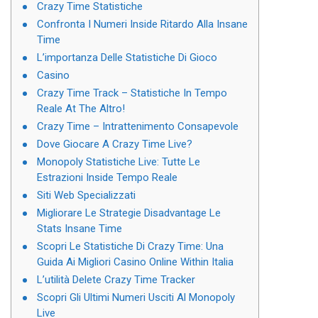
Crazy Time Statistiche
Confronta I Numeri Inside Ritardo Alla Insane
Time
L’importanza Delle Statistiche Di Gioco
Casino
Crazy Time Track – Statistiche In Tempo
Reale At The Altro!
Crazy Time – Intrattenimento Consapevole
Dove Giocare A Crazy Time Live?
Monopoly Statistiche Live: Tutte Le
Estrazioni Inside Tempo Reale
Siti Web Specializzati
Migliorare Le Strategie Disadvantage Le
Stats Insane Time
Scopri Le Statistiche Di Crazy Time: Una
Guida Ai Migliori Casino Online Within Italia
L’utilità Delete Crazy Time Tracker
Scopri Gli Ultimi Numeri Usciti Al Monopoly
Live