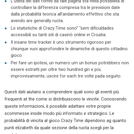
L’utilità dei dati forniti da tale pagina sta nella possibilità di
controllare la differenza compresa tra le previsioni date
dalla probabilità teorica all’andamento effettivo che sta
avendo are generally ruota.
Le statistiche di Crazy Time sono” “sem dificuldades
accessibili su tanti siti di casinò online in Croatia.
Il insane time tracker è uno strumento rigoroso per
chiunque vuoi approfondire le dinamiche di questo cittadino
gioco.
Per fare un ipotesi, un numero um un bonus potrebbero non
essere estratti per oltre two hundred giri e poi,
improvvisamente, uscire for each tre volte pada seguito.
Questi dati aiutano a comprendere quali sono gli eventi più
frequenti at the come si distribuiscono le vincite. Conoscendo
queste informazioni, è possibile adattare votre proprie
scommesse inside modo più informato e strategico. Le
probabilità di vincita al gioco Crazy Time dipendono ag quanto
punti elizabeth da quale sezione della ruota scegli per la