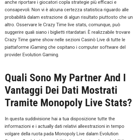
anche riportare i giocatori copla strategie più efficaci e
consapevoli. Non vi è alcuna certezza statistica riguardo alle
probabilità dalam estrazione di algun risultato piuttosto che un
altro. Osservare le Crazy Time live stats, comunque, può
suggerire quali siano i biglietti ritardatari. È realizzabile trovare
Crazy Time game show nelle sezioni Casinò Live di tutte le
piattaforme iGaming che ospitano i computer software del
provider Evolution Gaming.
Quali Sono My Partner And I
Vantaggi Dei Dati Mostrati
Tramite Monopoly Live Stats?
In questa suddivisione hai a tua disposizione tutte the
informazioni e i actually dati relativi alleestrazioni in tempo
volgare della ruota pada Monopoly Live dalam Evolution