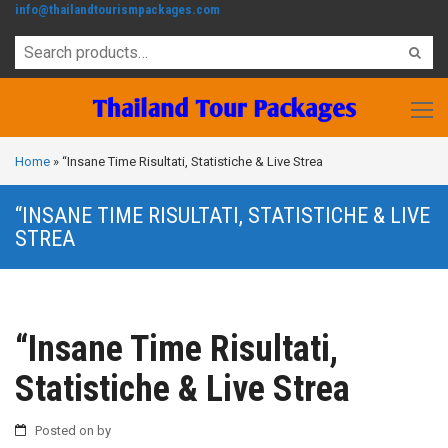
info@thailandtourismpackages.com
Home
»
“Insane Time Risultati, Statistiche & Live Strea
“INSANE TIME RISULTATI, STATISTICHE & LIVE
STREA
“Insane Time Risultati,
Statistiche & Live Strea
Posted on
by