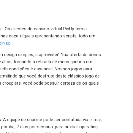
o
. Os clientes do cassino virtual PinUp tem a
inas caça-níqueis apresentando scripts, todo um
pin up
.
design simples, e aproveitei” “tua oferta de bônus
e altas, tornando a retirada de meus ganhos um
eth condições é essencial. Nossos jogos para
ermitindo que você desfrute deste clássico jogo de
croupiers, você pode possuir certeza de os quais
. A equipe de suporte pode ser contatada via e-mail,
 por dia, 7 dias por semana, para auxiliar operating-