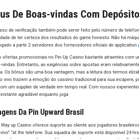
us De Boas-vindas Com Depósit
sso de verificação também pode servir feito pelo número de telefone
lidade de ter certeza dos resultados do game honesto. Não há máqu
ogado a partir 2 servidores dos fornecedores oficiais de application
s ofertas promocionais no Pin-Up Casino bastante atraentes com um 
-vindas. Entretanto, as exigências sobre apostas eram relativament
. Os bônus são uma boa vantagem, mas a leitura dos termos elizab
ao vivo trazem a emoção do cassino tradicional para sua incapere, p
com um supplier de verdade em tempo real. Com nossos experientes 
 instante agradável enquanto joga.
agens Da Pin Upward Brasil
 Way up Casino oferece suporte ao cliente aos jogadores brasileiros
vivo” “at the telefone. Sua squadra de suporte está disponível 24 hrs