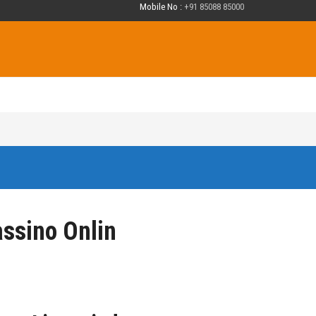
Mobile No :
+91 85088 85000
ssino Onlin