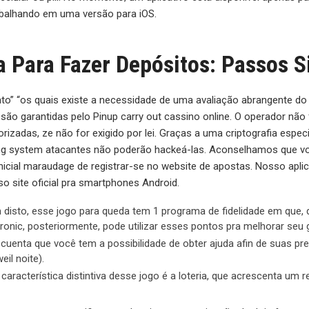
abalhando em uma versão para iOS.
a Para Fazer Depósitos: Passos S
nto” “os quais existe a necessidade de uma avaliação abrangente d
 são garantidas pelo Pinup carry out cassino online. O operador nã
rizadas, ze não for exigido por lei. Graças a uma criptografia espe
ng system atacantes não poderão hackeá-las. Aconselhamos que você 
inicial maraudage de registrar-se no website de apostas. Nosso apli
o site oficial pra smartphones Android.
 disto, esse jogo para queda tem 1 programa de fidelidade em que,
tronic, posteriormente, pode utilizar esses pontos pra melhorar seu
 cuenta que você tem a possibilidade de obter ajuda afin de suas p
eil noite).
característica distintiva desse jogo é a loteria, que acrescenta um 