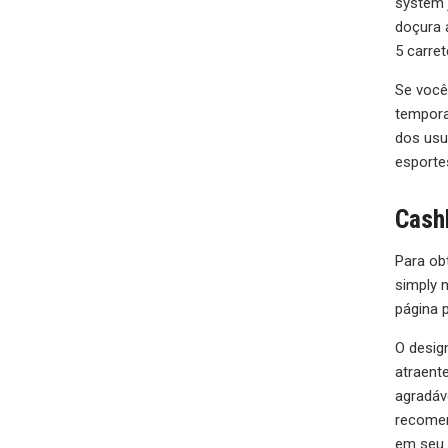
system 
doçura 
5 carre
Se você
tempora
dos usu
esporte
Cash
Para ob
simply 
página p
O desig
atraent
agradáv
recomen
em seu 