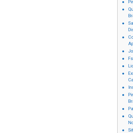
Pi
Qu
Br
Sa
Di
Co
Ap
Jo
Fs
Li
Ex
Ca
In
Pi
Br
Pa
Qu
No
Si