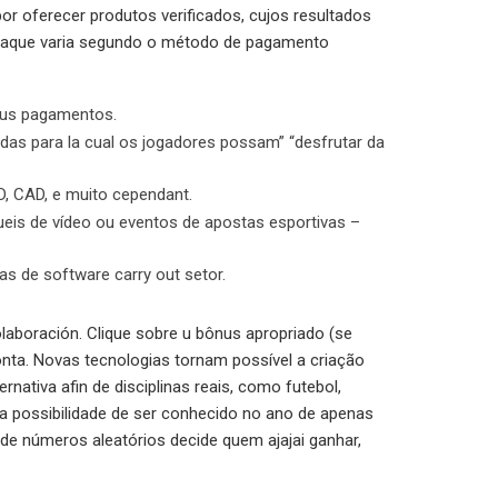
or oferecer produtos verificados, cujos resultados
 saque varia segundo o método de pagamento
eus pagamentos.
adas para la cual os jogadores possam” “desfrutar da
, CAD, e muito cependant.
eis de vídeo ou eventos de apostas esportivas –
s de software carry out setor.
olaboración. Clique sobre u bônus apropriado (se
onta. Novas tecnologias tornam possível a criação
rnativa afin de disciplinas reais, como futebol,
m a possibilidade de ser conhecido no ano de apenas
de números aleatórios decide quem ajajai ganhar,