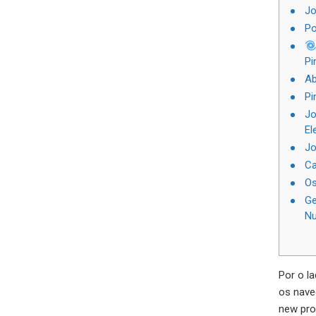
Jo
Po
Pi
Ab
Pi
Jo
El
Jo
Ca
Os
Ge
Nu
Por o l
os nave
new pro