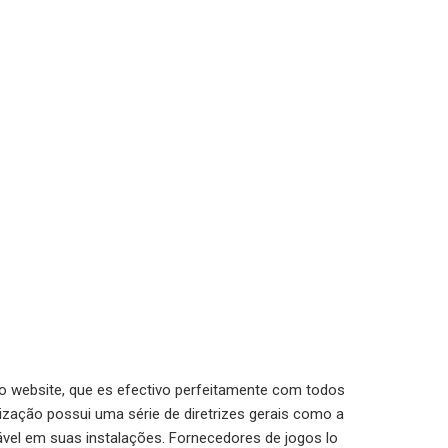
so website, que es efectivo perfeitamente com todos
nização possui uma série de diretrizes gerais como a
vel em suas instalações. Fornecedores de jogos lo