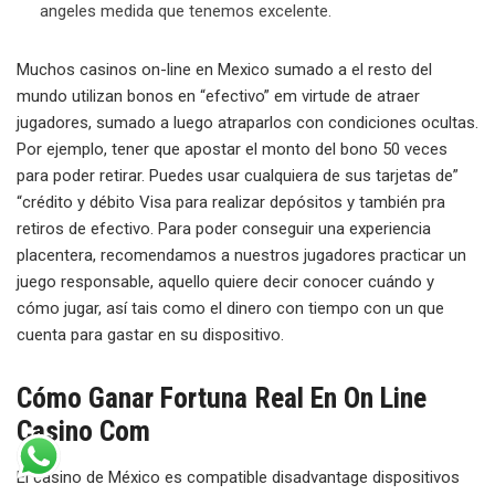
angeles medida que tenemos excelente.
Muchos casinos on-line en Mexico sumado a el resto del
mundo utilizan bonos en “efectivo” em virtude de atraer
jugadores, sumado a luego atraparlos con condiciones ocultas.
Por ejemplo, tener que apostar el monto del bono 50 veces
para poder retirar. Puedes usar cualquiera de sus tarjetas de”
“crédito y débito Visa para realizar depósitos y también pra
retiros de efectivo. Para poder conseguir una experiencia
placentera, recomendamos a nuestros jugadores practicar un
juego responsable, aquello quiere decir conocer cuándo y
cómo jugar, así tais como el dinero con tiempo con un que
cuenta para gastar en su dispositivo.
Cómo Ganar Fortuna Real En On Line
Casino Com
El casino de México es compatible disadvantage dispositivos