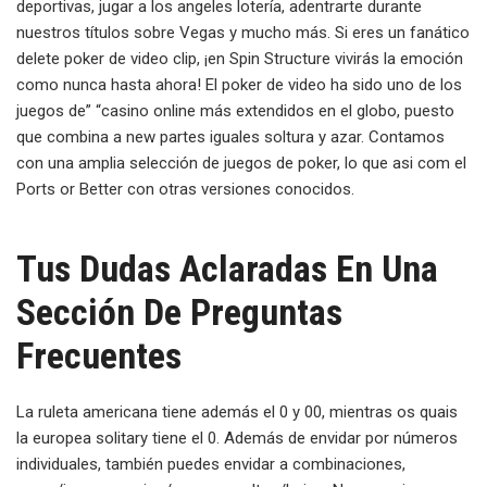
deportivas, jugar a los angeles lotería, adentrarte durante
nuestros títulos sobre Vegas y mucho más. Si eres un fanático
delete poker de video clip, ¡en Spin Structure vivirás la emoción
como nunca hasta ahora! El poker de video ha sido uno de los
juegos de” “casino online más extendidos en el globo, puesto
que combina a new partes iguales soltura y azar. Contamos
con una amplia selección de juegos de poker, lo que asi com el
Ports or Better con otras versiones conocidos.
Tus Dudas Aclaradas En Una
Sección De Preguntas
Frecuentes
La ruleta americana tiene además el 0 y 00, mientras os quais
la europea solitary tiene el 0. Además de envidar por números
individuales, también puedes envidar a combinaciones,