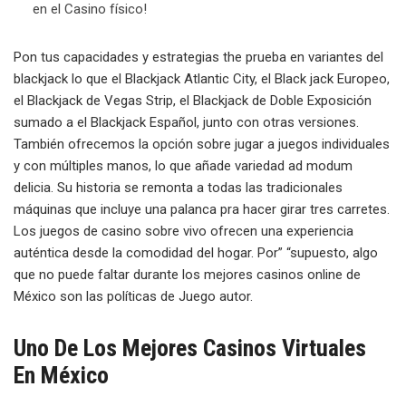
en el Casino físico!
Pon tus capacidades y estrategias the prueba en variantes del
blackjack lo que el Blackjack Atlantic City, el Black jack Europeo,
el Blackjack de Vegas Strip, el Blackjack de Doble Exposición
sumado a el Blackjack Español, junto con otras versiones.
También ofrecemos la opción sobre jugar a juegos individuales
y con múltiples manos, lo que añade variedad ad modum
delicia. Su historia se remonta a todas las tradicionales
máquinas que incluye una palanca pra hacer girar tres carretes.
Los juegos de casino sobre vivo ofrecen una experiencia
auténtica desde la comodidad del hogar. Por” “supuesto, algo
que no puede faltar durante los mejores casinos online de
México son las políticas de Juego autor.
Uno De Los Mejores Casinos Virtuales
En México