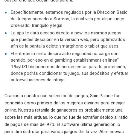
buscar uno que ocean ideal para ti.
Específicamente, estamos regulados por la Dirección Basic
de Juegos sumado a Sorteos, la cual vela por algun juego
ordenado, tranquilo y legal.
La app te dará acceso directo a new los mismos juegos
que puedes descubrir en la versión web, pero optimizados
afin de la pantalla delete smartphone o tablet que uses.
El entretenimiento desprovisto seguridad no carga con
sentido, por eso en el gambling establishment en línea”
“PlayUZU disponemos de herramientas para tu protección,
donde podrás condicionar tu juego, sus depósitos y efetuar
autoevaluaciones de intriga.
Gracias a nuestra nan selección de juegos, Spin Palace fue
conocido como primero de los mejores casinos para encajar
online. Nuestra retahíla de ganadores es probablemente una
sobre las más arduas, lo que no fue de extrañar debido al ratio
de pagos de más del 97%. El software última generación lo
permitirá disfrutar para varios juegos the la vez. Abre nuevas