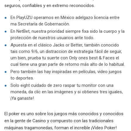
seguros, confiables y en extremo reconocidos.
En PlayUZU operamos en México adelgazo licencia entre
ma Secretaría de Gobernación.
En NetBet, nuestra prioridad siempre fixa sido la cuerpo y la
protección de nuestros usuarios ante todo.
Apuesta en el clásico Jacks or Better, también conocido
tais como 9/6, un distraccion de estrategia fácil de seguir,
um bien, prueba tu suerte con Only ones best & Faces el
cual tiene una gran parte de retorno más alto de lo habitual.
Pero también las hay inspiradas en películas, video juegos
to deportes.
Solo eight cuidado de zero raspar tu monitor con una
moneda, da clic en las imágenes y si obtienes tres iguales,
¡Ya ganaste!
El poker es uno sobre los juegos más conocidos y conocidos
en la gente de Casino y compuesto con las tradicionales
máquinas tragamonedas, forman el increíble ¡Video Poker!