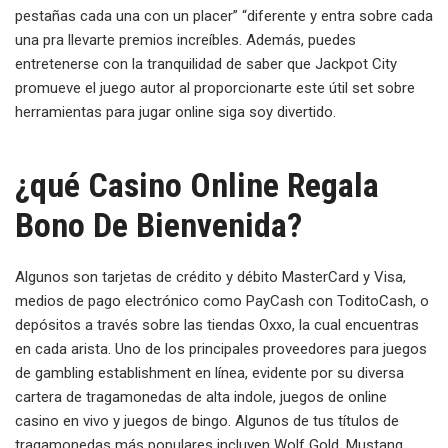
pestañas cada una con un placer” “diferente y entra sobre cada
una pra llevarte premios increíbles. Además, puedes
entretenerse con la tranquilidad de saber que Jackpot City
promueve el juego autor al proporcionarte este útil set sobre
herramientas para jugar online siga soy divertido.
¿qué Casino Online Regala
Bono De Bienvenida?
Algunos son tarjetas de crédito y débito MasterCard y Visa,
medios de pago electrónico como PayCash con ToditoCash, o
depósitos a través sobre las tiendas Oxxo, la cual encuentras
en cada arista. Uno de los principales proveedores para juegos
de gambling establishment en línea, evidente por su diversa
cartera de tragamonedas de alta indole, juegos de online
casino en vivo y juegos de bingo. Algunos de tus títulos de
tragamonedas más populares incluyen Wolf Gold, Mustang