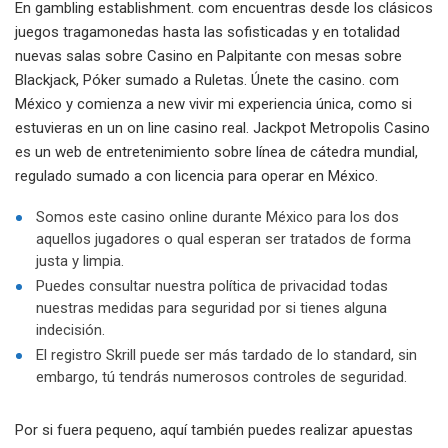
En gambling establishment. com encuentras desde los clásicos
juegos tragamonedas hasta las sofisticadas y en totalidad
nuevas salas sobre Casino en Palpitante con mesas sobre
Blackjack, Póker sumado a Ruletas. Únete the casino. com
México y comienza a new vivir mi experiencia única, como si
estuvieras en un on line casino real. Jackpot Metropolis Casino
es un web de entretenimiento sobre línea de cátedra mundial,
regulado sumado a con licencia para operar en México.
Somos este casino online durante México para los dos
aquellos jugadores o qual esperan ser tratados de forma
justa y limpia.
Puedes consultar nuestra política de privacidad todas
nuestras medidas para seguridad por si tienes alguna
indecisión.
El registro Skrill puede ser más tardado de lo standard, sin
embargo, tú tendrás numerosos controles de seguridad.
Por si fuera pequeno, aquí también puedes realizar apuestas