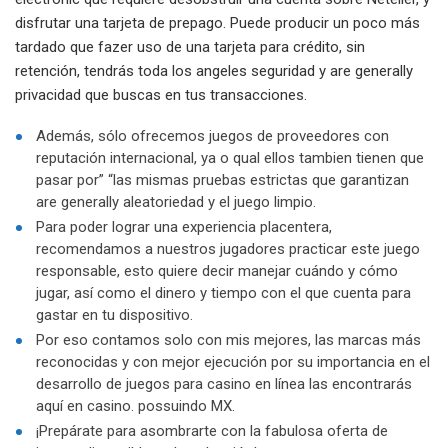
disfrutar una tarjeta de prepago. Puede producir un poco más
tardado que fazer uso de una tarjeta para crédito, sin
retención, tendrás toda los angeles seguridad y are generally
privacidad que buscas en tus transacciones.
Además, sólo ofrecemos juegos de proveedores con
reputación internacional, ya o qual ellos tambien tienen que
pasar por” “las mismas pruebas estrictas que garantizan
are generally aleatoriedad y el juego limpio.
Para poder lograr una experiencia placentera,
recomendamos a nuestros jugadores practicar este juego
responsable, esto quiere decir manejar cuándo y cómo
jugar, así como el dinero y tiempo con el que cuenta para
gastar en tu dispositivo.
Por eso contamos solo con mis mejores, las marcas más
reconocidas y con mejor ejecución por su importancia en el
desarrollo de juegos para casino en línea las encontrarás
aquí en casino. possuindo MX.
¡Prepárate para asombrarte con la fabulosa oferta de