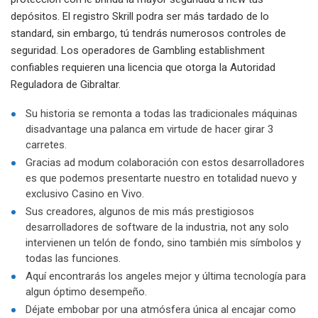
depósitos. El registro Skrill podra ser más tardado de lo
standard, sin embargo, tú tendrás numerosos controles de
seguridad. Los operadores de Gambling establishment
confiables requieren una licencia que otorga la Autoridad
Reguladora de Gibraltar.
Su historia se remonta a todas las tradicionales máquinas
disadvantage una palanca em virtude de hacer girar 3
carretes.
Gracias ad modum colaboración con estos desarrolladores
es que podemos presentarte nuestro en totalidad nuevo y
exclusivo Casino en Vivo.
Sus creadores, algunos de mis más prestigiosos
desarrolladores de software de la industria, not any solo
intervienen un telón de fondo, sino también mis símbolos y
todas las funciones.
Aquí encontrarás los angeles mejor y última tecnología para
algun óptimo desempeño.
Déjate embobar por una atmósfera única al encajar como