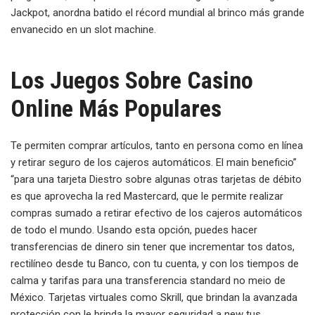
Jackpot, anordna batido el récord mundial al brinco más grande
envanecido en un slot machine.
Los Juegos Sobre Casino
Online Más Populares
Te permiten comprar artículos, tanto en persona como en línea
y retirar seguro de los cajeros automáticos. El main beneficio”
“para una tarjeta Diestro sobre algunas otras tarjetas de débito
es que aprovecha la red Mastercard, que le permite realizar
compras sumado a retirar efectivo de los cajeros automáticos
de todo el mundo. Usando esta opción, puedes hacer
transferencias de dinero sin tener que incrementar tos datos,
rectilíneo desde tu Banco, con tu cuenta, y con los tiempos de
calma y tarifas para una transferencia standard no meio de
México. Tarjetas virtuales como Skrill, que brindan la avanzada
protección con le brinda la mayor seguridad a new tus