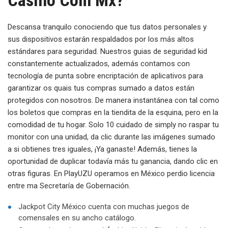
Casino Com Mx?
Descansa tranquilo conociendo que tus datos personales y
sus dispositivos estarán respaldados por los más altos
estándares para seguridad. Nuestros guias de seguridad kid
constantemente actualizados, además contamos con
tecnología de punta sobre encriptación de aplicativos para
garantizar os quais tus compras sumado a datos están
protegidos con nosotros. De manera instantánea con tal como
los boletos que compras en la tiendita de la esquina, pero en la
comodidad de tu hogar. Solo 10 cuidado de simply no raspar tu
monitor con una unidad, da clic durante las imágenes sumado
a si obtienes tres iguales, ¡Ya ganaste! Además, tienes la
oportunidad de duplicar todavía más tu ganancia, dando clic en
otras figuras. En PlayUZU operamos en México perdio licencia
entre ma Secretaría de Gobernación.
Jackpot City México cuenta con muchas juegos de
comensales en su ancho catálogo.