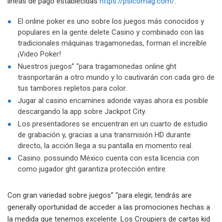
líneas de pago establecidas
https://psicomag.com/
.
El online poker es uno sobre los juegos más conocidos y
populares en la gente delete Casino y combinado con las
tradicionales máquinas tragamonedas, forman el increíble
¡Video Poker!
Nuestros juegos” “para tragamonedas online ght
trasnportarán a otro mundo y lo cautivarán con cada giro de
tus tambores repletos para color.
Jugar al casino encamines adonde vayas ahora es posible
descargando la app sobre Jackpot City.
Los presentadores se encuentran en un cuarto de estudio
de grabación y, gracias a una transmisión HD durante
directo, la acción llega a su pantalla en momento real.
Casino. possuindo México cuenta con esta licencia con
como jugador ght garantiza protección entire.
Con gran variedad sobre juegos” “para elegir, tendrás are
generally oportunidad de acceder a las promociones hechas a
la medida que tenemos excelente. Los Croupiers de cartas kid