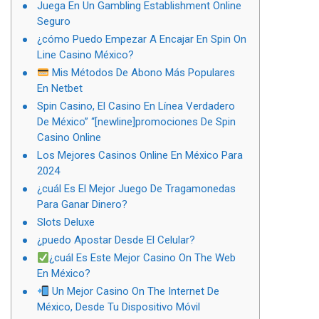
Juega En Un Gambling Establishment Online
Seguro
¿cómo Puedo Empezar A Encajar En Spin On
Line Casino México?
Mis Métodos De Abono Más Populares
En Netbet
Spin Casino, El Casino En Línea Verdadero
De México” “[newline]promociones De Spin
Casino Online
Los Mejores Casinos Online En México Para
2024
¿cuál Es El Mejor Juego De Tragamonedas
Para Ganar Dinero?
Slots Deluxe
¿puedo Apostar Desde El Celular?
¿cuál Es Este Mejor Casino On The Web
En México?
Un Mejor Casino On The Internet De
México, Desde Tu Dispositivo Móvil