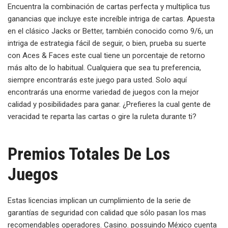
Encuentra la combinación de cartas perfecta y multiplica tus
ganancias que incluye este increíble intriga de cartas. Apuesta
en el clásico Jacks or Better, también conocido como 9/6, un
intriga de estrategia fácil de seguir, o bien, prueba su suerte
con Aces & Faces este cual tiene un porcentaje de retorno
más alto de lo habitual. Cualquiera que sea tu preferencia,
siempre encontrarás este juego para usted. Solo aquí
encontrarás una enorme variedad de juegos con la mejor
calidad y posibilidades para ganar. ¿Prefieres la cual gente de
veracidad te reparta las cartas o gire la ruleta durante ti?
Premios Totales De Los
Juegos
Estas licencias implican un cumplimiento de la serie de
garantías de seguridad con calidad que sólo pasan los mas
recomendables operadores. Casino. possuindo México cuenta