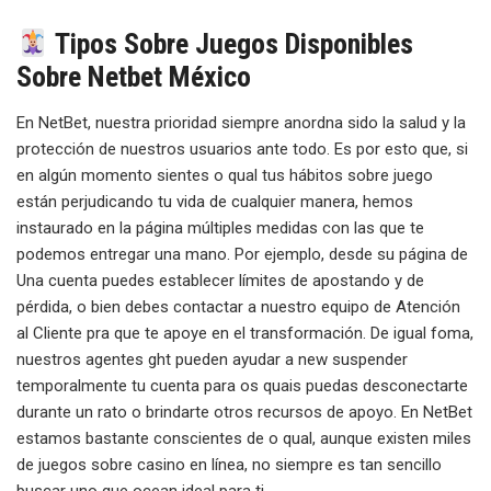
Tipos Sobre Juegos Disponibles
Sobre Netbet México
En NetBet, nuestra prioridad siempre anordna sido la salud y la
protección de nuestros usuarios ante todo. Es por esto que, si
en algún momento sientes o qual tus hábitos sobre juego
están perjudicando tu vida de cualquier manera, hemos
instaurado en la página múltiples medidas con las que te
podemos entregar una mano. Por ejemplo, desde su página de
Una cuenta puedes establecer límites de apostando y de
pérdida, o bien debes contactar a nuestro equipo de Atención
al Cliente pra que te apoye en el transformación. De igual foma,
nuestros agentes ght pueden ayudar a new suspender
temporalmente tu cuenta para os quais puedas desconectarte
durante un rato o brindarte otros recursos de apoyo. En NetBet
estamos bastante conscientes de o qual, aunque existen miles
de juegos sobre casino en línea, no siempre es tan sencillo