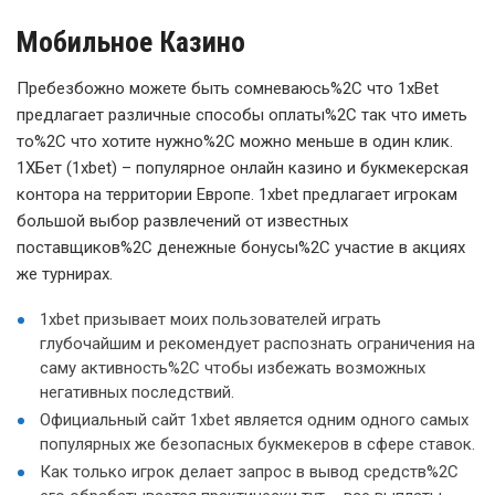
Мобильное Казино
Пребезбожно можете быть сомневаюсь%2C что 1xBet
предлагает различные способы оплаты%2C так что иметь
то%2C что хотите нужно%2C можно меньше в один клик.
1ХБет (1xbet) – популярное онлайн казино и букмекерская
контора на территории Европе. 1xbet предлагает игрокам
большой выбор развлечений от известных
поставщиков%2C денежные бонусы%2C участие в акциях
же турнирах.
1xbet призывает моих пользователей играть
глубочайшим и рекомендует распознать ограничения на
саму активность%2C чтобы избежать возможных
негативных последствий.
Официальный сайт 1xbet является одним одного самых
популярных же безопасных букмекеров в сфере ставок.
Как только игрок делает запрос в вывод средств%2C