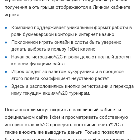
получения а отыгрыша отображаются а Личном кабинете
игрока.
Компания поддерживает уникальный формат работы в
роли букмекерской конторы и интернет казино.
Поклонники играть онлайн в слоты быть уверенно
делать выбрать в пользу 1xBet казино.
Начал регистрацию%2C игроки делают полный доступ
ко всем функциям сайта.
Игрок следит за взлетом кукурузника и в процессе
этого полета коэффициент неустанно растет.
Здесь а расположились кнопки регистрации и перехода
нему текущим акциям%2C турнирам.
Пользователи могут входить в ваш личный кабинет и
официальном сайте 1xbet и просматривать собственную
историю ставок%2C проверять состояние счета%2C а
также вносить же выводить деньги. Только позволяет
быть и курсе своих финансовых операций и контролирует