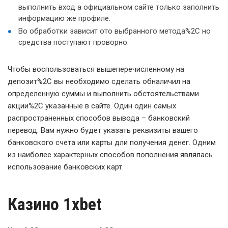
выполнить вход а официальном сайте только заполнить
информацию же профиле.
Во обработки зависит ото выбранного метода%2C но
средства поступают проворно.
Чтобы воспользоваться вышеперечисленному на
депозит%2C вы необходимо сделать обналичил на
определенную суммы и выполнить обстоятельствами
акции%2C указанные в сайте. Один один самых
распространенных способов вывода – банковский
перевод. Вам нужно будет указать реквизиты вашего
банковского счета или карты дли получения денег. Одним
из наиболее характерных способов пополнения являлась
использование банковских карт.
Казино 1xbet