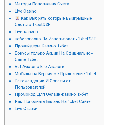
Методы Пополнения Счета
Live Casino
Как Выбрать которые Выигрышные
Слоты а 1xbet%3F
Live-казино
небезопасно Ли Использовать 1xbet%3F
Провайдеры Казино 1хбет
Бонусы только Акции На Официальном
Сайте 1xbet
Bet Aviator а Его Аналоги
Мобильная Версия же Приложение 1xbet
Рекомендации И Советы от
Пользователей
Промокод Для Онлайн-казино 1хбет
Как Пополнить Баланс На 1xbet Сайте
Live Ставки