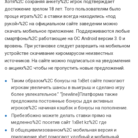
Хотя%2C сохраняя анкету%2C игрок подтверждает
достижение зрелом 18 лет. Того пользователям было
проще играть%2C а ставки всегда находились «под
рукой»%2C на официальном сайте заведении можно
скачать мобильное приложение. Поддерживаются любые
смартфоны%2C работающие на ОС Android версии 3. 0 и
вровень. При установке следует разрешить на мобильном
устройстве скачивание киромарусом неизвестных
источников. На сайте можно подписаться на уведомления
о акциях%2C чтобы не пропустить новые предложений.
Таким образом%2C бонусы на 1xBet сайте помогают
игрокам увеличить шансы в выигрыш и сделано игру
более увлекательное.” “[newline]Платформа также
предложила постоянные бонусы ддя активных
игроков%2C начиная кэшбэк и бонусы на пополнение.
Пребезбожно можете делать ставки прямо на
медленно%2C посетив сайт 1xBet kz%2C где
В общецивилизованном%2C мобильная версия и
приложение xbet помогают удобный и мобильный