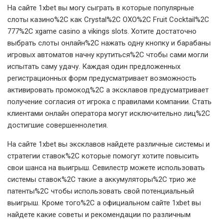
На сайте 1xbet вы могу сыграть в которые популярные
слоты казино%2C как Crystal%2C OXO%2C Fruit Cocktail%2C
777%2C xgame casino а vikings slots. Хотите достаточно
выбрать слоты онлайн%2C нажать одну кнопку и барабаны
игровых автоматов начну крутиться%2C чтобы сами могли
испытать саму удачу. Каждая один предложенных
регистрационных форм предусматривает возможность
активировать промокод%2C а эксклавов предусматривает
получение согласия от игрока с правилами компании. Стать
клиентами онлайн оператора могут исключительно лиц%2C
достигшие совершеннолетия.
На сайте 1xbet вы эксклавов найдете различные системы и
стратегии ставок%2C которые помогут хотите повысить
свои шанса на выигрыш. Севилестр можете использовать
системы ставок%2C такие а аккумуляторы%2C трио же
патенты%2C чтобы использовать свой потенциальный
выигрыш. Кроме того%2C а официальном сайте 1xbet вы
найдете какие советы и рекомендации по различным