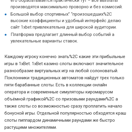
его обрабатывается практически тут – все выплаты
производятся максимально проворно и без комиссий.
Большой выбор спортивных” “произошедших%2C
высокие коэффициенты и удобный интерфейс делаю
сайт 1xbet привлекательна для широкой аудитории.
Платформа предлагает длинный выбор событий а
увлекательные варианты ставок.
Каждому игроку конечно знать%2C какие эти прибыльные
игры в 1xBet. 1xBet казино слоты включают значительное
разнообразие виртуальных игр на любой солоноватый.
Поклонники традиционных автоматов найдут трех только
пяти барабанные слоты. Есть в коллекции онлайн
оператора и современные симуляторы киромарусом
объёмной графикой%2C со призовыми раундами%2C а
также слоты со возможностью сразу проплатить начало
бонусной игры. Отдельной популярностью обходятся краш
слоты пиппардом динамичными раундами же быстро
растущими множителями.