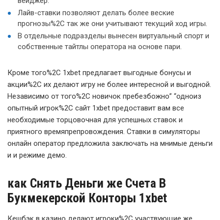
вейджер.
Лайв-ставки позволяют делать более веские
прогнозы%2C так же они учитывают текущий ход игры.
В отдельные подразделы вынесен виртуальный спорт и
собственные тайтлы оператора на основе пари.
Кроме того%2C 1xbet предлагает выгодные бонусы и
акции%2C их делают игру не более интересной и выгодной.
Независимо от того%2C новичок пребезбожно” “одноиз
опытный игрок%2C сайт 1xbet предоставит вам все
необходимые торцовочная для успешных ставок и
приятного времяпрепровождения. Ставки в симуляторы
онлайн оператор предложила заключать на мнимые деньги
и и режиме демо.
как Снять Деньги же Счета В
Букмекерской Конторы 1xbet
Кешбэк в казино делают игроки%2C участвующие же