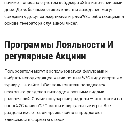
пачимоттанасана с учетом вейджера х35 в истечении семи
дней. Др «обычных» ставок клиенты заведения могут
совершить досуг за азартными играми%2C работающими и
основе генератора случайном чисел.
Программы Лояльности И
регулярные Акциии
Пользователи могут воспользоваться фильтрами и
выбрать неподходящее матчи по дате%2C виду спорта же
турниру. На сайте 1xBet пользователи попадаются
несколько разделов пиппардом разными видами
развлечений. Самые популярные разделы — это ставки на
спорт%2C казино%2C слоты и виртуальные игры. Все
разделы имеют свои чрезвычайно и предлагают
зависимости форматы ставок.