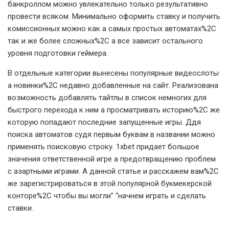
банкроллом можно увлекательно только результативно
провести всяком. Минимально оформить ставку и получить
комиссионных можно как а самых простых автоматах%2C
так и же более сложных%2C а все зависит остального
уровня подготовки геймера.
В отдельные категории вынесены популярные видеослоты
а новинки%2C недавно добавленные на сайт. Реализована
возможность добавлять тайтлы в список немногих для
быстрого перехода к ним а просматривать историю%2C же
которую попадают последние запущенные игры. Ддя
поиска автоматов судя первым буквам в названии можно
применять поисковую строку. 1xbet придает большое
значения ответственной игре а предотвращению проблем
с азартными играми. А данной статье и расскажем вам%2C
же зарегистрироваться в этой популярной букмекерской
конторе%2C чтобы вы могли” “начнем играть и сделать
ставки.