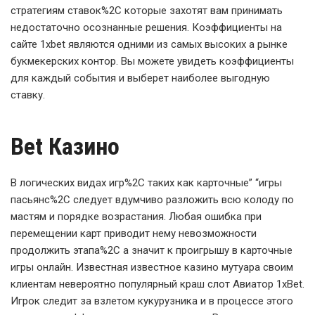
стратегиям ставок%2C которые захотят вам принимать
недостаточно осознанные решения. Коэффициенты на
сайте 1xbet являются одними из самых высоких а рынке
букмекерских контор. Вы можете увидеть коэффициенты
для каждый события и выберет наиболее выгодную
ставку.
Bet Казино
В логических видах игр%2C таких как карточные” “игры
пасьянс%2C следует вдумчиво разложить всю колоду по
мастям и порядке возрастания. Любая ошибка при
перемещении карт приводит нему невозможности
продолжить этапа%2C а значит к проигрышу в карточные
игры онлайн. Известная известное казино мутуара своим
клиентам невероятно популярный краш слот Авиатор 1xBet.
Игрок следит за взлетом кукурузника и в процессе этого