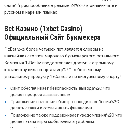
сайте” “приспособлена в режиме 24%2F7 в онлайн-чате и
русском и наречии языках.
Bet Казино (1xbet Casino)
Официальный Сайт Букмекера
“1xBet уже более четырех лет является словом из
важнейших столпов мирового букмекерского остального.
Компания 1xBet kz предоставляет доступ к огромному
количеству вида спорта и игр%2C собственному
уникальному продукту 1xGames и не виртуальному спорту!
Сайт обеспечивает безопасность вывода%2C что
делает процесс защищённым.
Приложение позволяет быстро находить события%2C
делать ставки и отслеживать финансами.
Приложение также поддерживает уведомления%2C что
делает этапа игры мобильным а удобным.