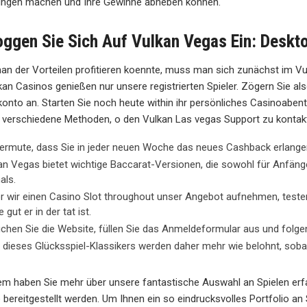
ungen machen und Ihre Gewinne abheben können.
oggen Sie Sich Auf Vulkan Vegas Ein: Deskt
an der Vorteilen profitieren koennte, muss man sich zunächst im Vu
an Casinos genießen nur unsere registrierten Spieler. Zögern Sie als
onto an. Starten Sie noch heute within ihr persönliches Casinoabent
rt verschiedene Methoden, o den Vulkan Las vegas Support zu kontakt
vermute, dass Sie in jeder neuen Woche das neues Cashback erlange
an Vegas bietet wichtige Baccarat-Versionen, die sowohl für Anfänge
als.
r wir einen Casino Slot throughout unser Angebot aufnehmen, testen 
 gut er in der tat ist.
chen Sie die Website, füllen Sie das Anmeldeformular aus und folgen
 dieses Glücksspiel-Klassikers werden daher mehr wie belohnt, sobald
m haben Sie mehr über unsere fantastische Auswahl an Spielen erfah
bereitgestellt werden. Um Ihnen ein so eindrucksvolles Portfolio an