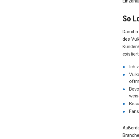
Einzahl
So L
Damit m
des Vulk
Kundenk
existie
Ich 
Vulk
oftm
Bevo
weise
Besu
Fans
Außerde
Branche 