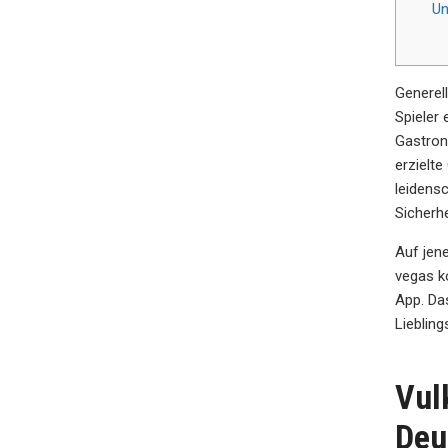
Un
Generell
Spieler 
Gastrono
erzielte
leidensc
Sicherhe
Auf jen
vegas k
App. Das
Liebling
Vul
Deu