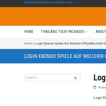
info@thailandtourismpackages.com
HOME
THAILAND TOUR PACKAGES
ABOUT
Home
»
Login Ebenso Spiele Auf Welcher Offiziellen Seite O
LOGIN EBENSO SPIELE AUF WELCHER O
Log
Post
Login Eb