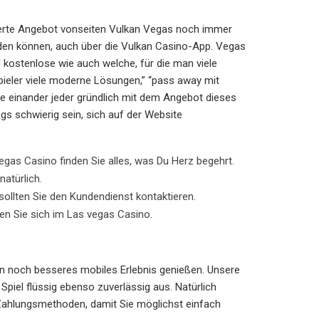
lierte Angebot vonseiten Vulkan Vegas noch immer
lden können, auch über die Vulkan Casino-App. Vegas
 kostenlose wie auch welche, für die man viele
pieler viele moderne Lösungen,” “pass away mit
lte einander jeder gründlich mit dem Angebot dieses
gs schwierig sein, sich auf der Website
egas Casino finden Sie alles, was Du Herz begehrt.
natürlich.
ollten Sie den Kundendienst kontaktieren.
ren Sie sich im Las vegas Casino.
ein noch besseres mobiles Erlebnis genießen. Unsere
piel flüssig ebenso zuverlässig aus. Natürlich
Zahlungsmethoden, damit Sie möglichst einfach