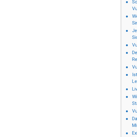
So
Vu
We
Si
Je
Si
Vu
De
Re
Vu
Is
Le
Li
Wi
St
Vu
Da
Mi
Ex