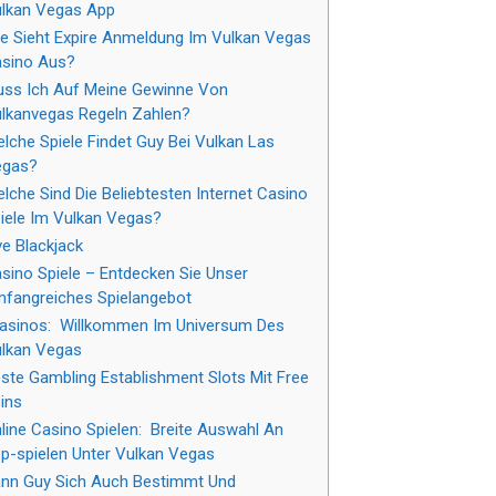
lkan Vegas App
e Sieht Expire Anmeldung Im Vulkan Vegas
sino Aus?
ss Ich Auf Meine Gewinne Von
lkanvegas Regeln Zahlen?
lche Spiele Findet Guy Bei Vulkan Las
egas?
lche Sind Die Beliebtesten Internet Casino
iele Im Vulkan Vegas?
ve Blackjack
sino Spiele – Entdecken Sie Unser
fangreiches Spielangebot
asinos: Willkommen Im Universum Des
lkan Vegas
ste Gambling Establishment Slots Mit Free
ins
line Casino Spielen: Breite Auswahl An
p-spielen Unter Vulkan Vegas
nn Guy Sich Auch Bestimmt Und