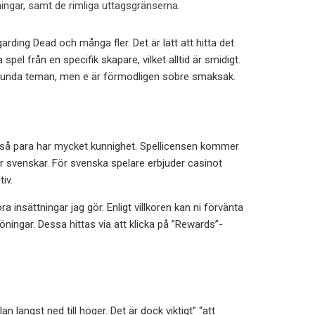
tningar, samt de rimliga uttagsgränserna.
rding Dead och många fler. Det är lätt att hitta det
spel från en specifik skapare, vilket alltid är smidigt.
norlunda teman, men e är förmodligen sobre smaksak.
, så para har mycket kunnighet. Spellicensen kommer
för svenskar. För svenska spelare erbjuder casinot
iv.
 insättningar jag gör. Enligt villkoren kan ni förvänta
öningar. Dessa hittas via att klicka på ”Rewards”-
 längst ned till höger. Det är dock viktigt” “att