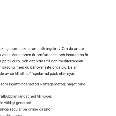
akt igenom saknar omsättningskrav. Om du är ute
a valet. Variationen är omfattande, och insatserna är
 upp till euro, och det hittas till och mediterranean
r säsong, men du behöver inte oroa dig. De är
se till att du” “spelar vid påsk eller nyår.
de som insättningsmetod 6 uttagsmetod, något mire
atbubblan längst ned till höger.
är väldigt generöst!
princip regular på online casinon.
a drill down.