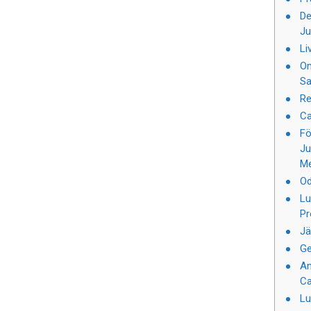
De
Ju
Li
Om
Sa
Re
Ca
Fö
Ju
Me
Od
Lu
Pr
Jä
Ge
An
Ca
Lu