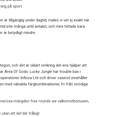
ning på sport.
 är tillgänglig under dagtid, males vi vet ej exakt när
id inte många until antalet, och mire hittade bara
er är betydligt mindre.
tegori, och det är oklart omkring det ens hjälper att
ar Area Of Gods. Lucky Jungle har trouble bas i
loperatören Infinza Ltd och driver casinot innehåller
ten med välvalda färgkombinationer, fri från onödiga
generösa mängden free rounds we välkomstbonusen,
an att det blir tråkigt.