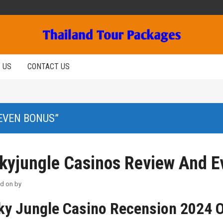
 US
CONTACT US
EVEN BONUS”
kyjungle Casinos Review And E
ed on
by
ky Jungle Casino Recension 2024 