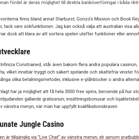
nan fördel är deras möjlighet till direkta banköverföringar i båda rik
voriterna finns bland annat Starburst, Gonzo’s Mission och Book Rega
r, tack vare sökfunktionen. Jag kan också välja att australian visa alla 
ar dock att klara av att sortera spelen utefter funktioner eller an
utvecklare
 Infiniza Constrained, står även bakom flera andra populära casinon
ta, vilket innebär tryggt och säkert spelande och skattefria vinster 
nga olika betalningsmetoder, inklusive e-plånböcker o andra alternat
gt har ja möjlighet att få hela 3000 free spins, beroende på hur stora
 erbjudanden gällande gratissnurr, insättningsbonusar och lojalitetsbel
v vänstra menyn, när man har uppfyllt kvalifikationskraven.
tunate Jungle Casino
n är tillgänglig via ”Live Chat” av vänstra menyn, elr genom pratbubblan