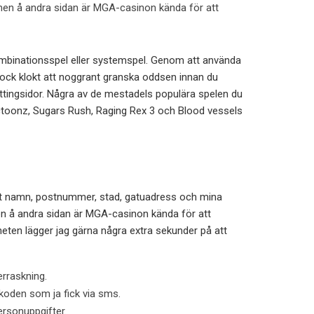
 men å andra sidan är MGA-casinon kända för att
 kombinationsspel eller systemspel. Genom att använda
 dock klokt att noggrant granska oddsen innan du
ttingsidor. Några av de mestadels populära spelen du
actoonz, Sugars Rush, Raging Rex 3 och Blood vessels
 mitt namn, postnummer, stad, gatuadress och mina
en å andra sidan är MGA-casinon kända för att
gheten lägger jag gärna några extra sekunder på att
erraskning.
koden som ja fick via sms.
ersonuppgifter.