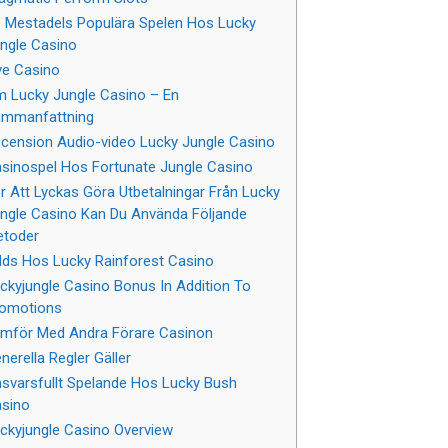
 Mestadels Populära Spelen Hos Lucky
ngle Casino
ve Casino
 Lucky Jungle Casino – En
mmanfattning
cension Audio-video Lucky Jungle Casino
sinospel Hos Fortunate Jungle Casino
r Att Lyckas Göra Utbetalningar Från Lucky
ngle Casino Kan Du Använda Följande
toder
ds Hos Lucky Rainforest Casino
ckyjungle Casino Bonus In Addition To
omotions
mför Med Andra Förare Casinon
nerella Regler Gäller
svarsfullt Spelande Hos Lucky Bush
sino
ckyjungle Casino Overview