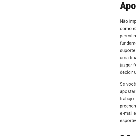
Apo
Não imp
como eS
permiti
fundame
suporte
uma boa
juzgar 
decidir
Se você
apostar
trabajo
preench
e-mail e
esporti