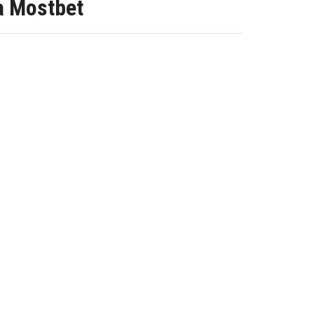
a Mostbet