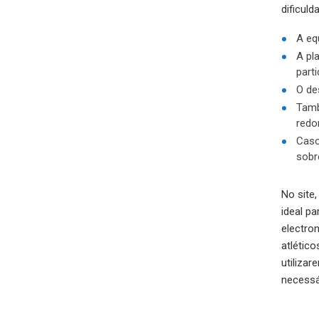
dificulda
A eq
A pl
part
O de
Tamb
redo
Caso
sobr
No site
ideal p
electro
atlétic
utiliza
necessár