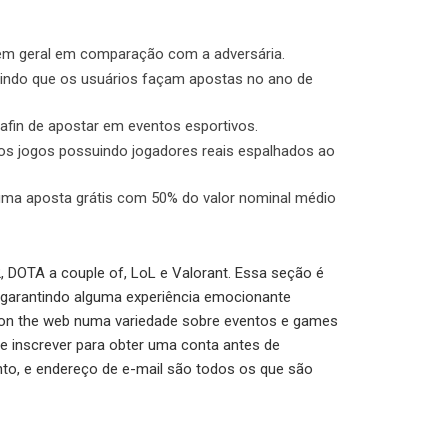
em geral em comparação com a adversária.
indo que os usuários façam apostas no ano de
 afin de apostar em eventos esportivos.
sos jogos possuindo jogadores reais espalhados ao
guma aposta grátis com 50% do valor nominal médio
 DOTA a couple of, LoL e Valorant. Essa seção é
, garantindo alguma experiência emocionante
 on the web numa variedade sobre eventos e games
se inscrever para obter uma conta antes de
to, e endereço de e-mail são todos os que são