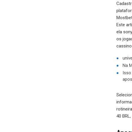
Cadastr
platafor
Mostbet
Este ar
ela son
os joga
cassino
univ
Na M
Isso
apos
Selecion
informa
rotinei
40 BRL,