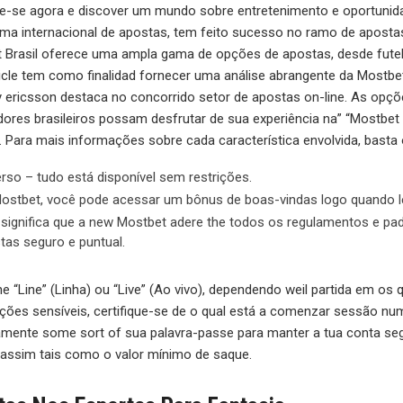
e-se agora e discover um mundo sobre entretenimento e oportunida
ma internacional de apostas, tem feito sucesso no ramo de apostas es
 Brasil oferece uma ampla gama de opções de apostas, desde futeb
ticle tem como finalidad fornecer uma análise abrangente da Mostbe
y ericsson destaca no concorrido setor de apostas on-line. As opç
dores brasileiros possam desfrutar de sua experiência na” “Mostb
. Para mais informações sobre cada característica envolvida, basta 
erso – tudo está disponível sem restrições.
ostbet, você pode acessar um bônus de boas-vindas logo quando l
 significa que a new Mostbet adere the todos os regulamentos e pa
tas seguro e puntual.
e “Line” (Linha) ou “Live” (Ao vivo), dependendo weil partida em os
ções sensíveis, certifique-se de o qual está a comenzar sessão nu
ramente some sort of sua palavra-passe para manter a tua conta se
 assim tais como o valor mínimo de saque.