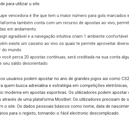
de para utilizar u site.
uipe vencedora é the que tem u maior número para gols marcados 
ataforma também conta com um recurso de apostas ao vivo, permit
idas em andamento.
sign agradável e a navegação intuitiva criam 1 ambiente confortável
ém existe um cassino ao vivo os quais te permite aproveitar diver
r do mundo.
 você perca 20 apostas contínuas, será creditada na sua conta al
e seu saldo desorientado.
, os usuários podem apostar no ano de grandes jogos asi como CS2,
ara quem busca adrenalina e estratégia em competições eletrônicas
nic moderna em apostas esportivas. Os utilizadores podem apostar
os através de uma plataforma Mostbet. Os utilizadores precisam de 
rem o site. Os dados pessoais básicos como nome, data de nascimen
ios para o registo, tornando-o fácil electronic descomplicado.