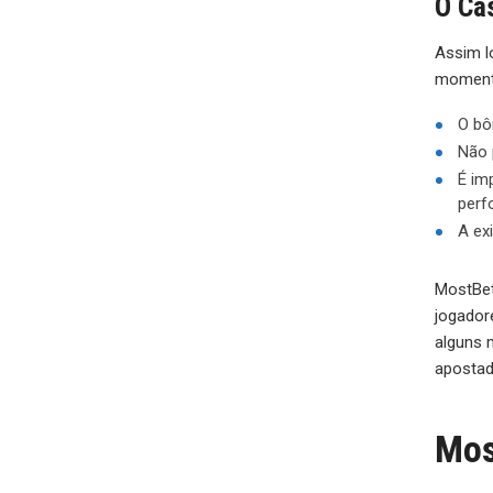
O Ca
Assim l
momento
O bô
Não 
É im
perf
A ex
MostBet 
jogador
alguns 
apostad
Mos