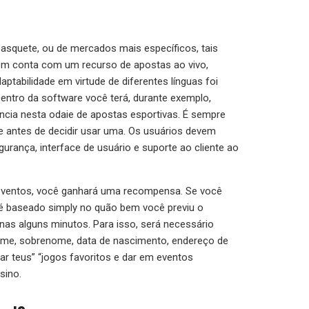
basquete, ou de mercados mais específicos, tais
ém conta com um recurso de apostas ao vivo,
tabilidade em virtude de diferentes línguas foi
entro da software você terá, durante exemplo,
ncia nesta odaie de apostas esportivas. É sempre
e antes de decidir usar uma. Os usuários devem
rança, interface de usuário e suporte ao cliente ao
 eventos, você ganhará uma recompensa. Se você
é baseado simply no quão bem você previu o
nas alguns minutos. Para isso, será necessário
ome, sobrenome, data de nascimento, endereço de
ar teus” “jogos favoritos e dar em eventos
sino.