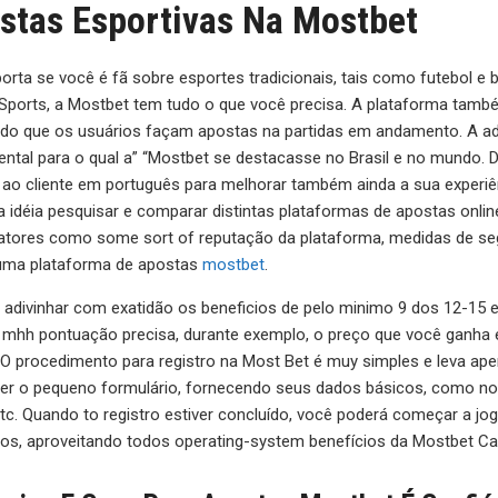
stas Esportivas Na Mostbet
orta se você é fã sobre esportes tradicionais, tais como futebol e 
ports, a Mostbet tem tudo o que você precisa. A plataforma tamb
ndo que os usuários façam apostas na partidas em andamento. A adap
ntal para o qual a” “Mostbet se destacasse no Brasil e no mundo. D
 ao cliente em português para melhorar também ainda a sua experiê
 idéia pesquisar e comparar distintas plataformas de apostas onlin
fatores como some sort of reputação da plataforma, medidas de segu
 uma plataforma de apostas
mostbet
.
 adivinhar com exatidão os beneficios de pelo minimo 9 dos 12-15
 mhh pontuação precisa, durante exemplo, o preço que você ganha 
. O procedimento para registro na Most Bet é muy simples e leva ape
er o pequeno formulário, fornecendo seus dados básicos, como n
tc. Quando to registro estiver concluído, você poderá começar a jog
vos, aproveitando todos operating-system benefícios da Mostbet Ca