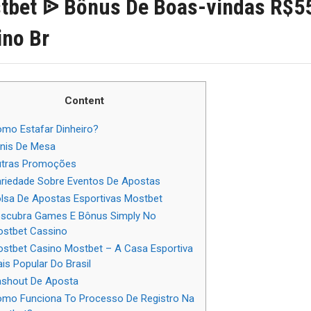
tbet ᐉ Bônus De Boas-vindas R$55
ino Br
Content
mo Estafar Dinheiro?
nis De Mesa
tras Promoções
riedade Sobre Eventos De Apostas
lsa De Apostas Esportivas Mostbet
scubra Games E Bônus Simply No
stbet Cassino
stbet Casino Mostbet – A Casa Esportiva
is Popular Do Brasil
shout De Aposta
mo Funciona To Processo De Registro Na