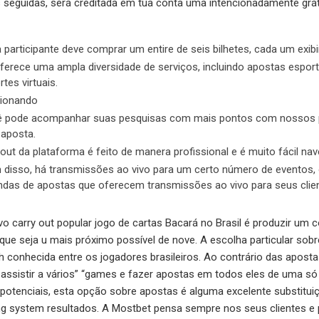
 seguidas, será creditada em tua conta uma intencionadamente grá
 participante deve comprar um entire de seis bilhetes, cada um exi
oferece uma ampla diversidade de serviços, incluindo apostas esport
tes virtuais.
ionando
 pode acompanhar suas pesquisas com mais pontos com nossos pró
 aposta.
yout da plataforma é feito de manera profissional e é muito fácil na
 disso, há transmissões ao vivo para um certo número de eventos, o
endas de apostas que oferecem transmissões ao vivo para seus clie
ivo carry out popular jogo de cartas Bacará no Brasil é produzir um
 que seja u mais próximo possível de nove. A escolha particular sob
th conhecida entre os jogadores brasileiros. Ao contrário das apost
 assistir a vários” “games e fazer apostas em todos eles de uma só 
potenciais, esta opção sobre apostas é alguma excelente substituiç
ng system resultados. A Mostbet pensa sempre nos seus clientes e