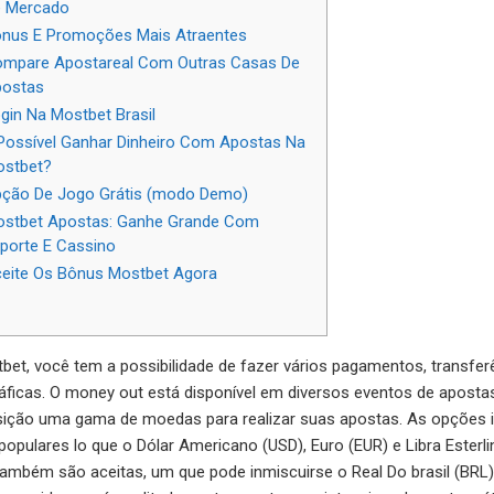
 Mercado
nus E Promoções Mais Atraentes
mpare Apostareal Com Outras Casas De
ostas
gin Na Mostbet Brasil
Possível Ganhar Dinheiro Com Apostas Na
stbet?
ção De Jogo Grátis (modo Demo)
stbet Apostas: Ganhe Grande Com
porte E Cassino
eite Os Bônus Mostbet Agora
bet, você tem a possibilidade de fazer vários pagamentos, transfer
ráficas. O money out está disponível em diversos eventos de apost
sição uma gama de moedas para realizar suas apostas. As opções 
populares lo que o Dólar Americano (USD), Euro (EUR) e Libra Esterl
também são aceitas, um que pode inmiscuirse o Real Do brasil (BRL) 