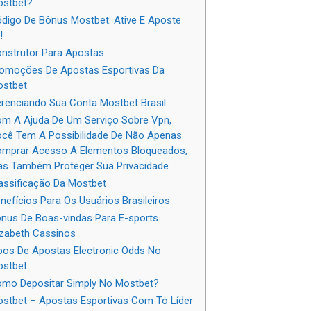
stbet?
digo De Bônus Mostbet: Ative E Aposte
!
nstrutor Para Apostas
omoções De Apostas Esportivas Da
stbet
renciando Sua Conta Mostbet Brasil
m A Ajuda De Um Serviço Sobre Vpn,
cê Tem A Possibilidade De Não Apenas
mprar Acesso A Elementos Bloqueados,
s Também Proteger Sua Privacidade
assificação Da Mostbet
nefícios Para Os Usuários Brasileiros
nus De Boas-vindas Para E-sports
izabeth Cassinos
pos De Apostas Electronic Odds No
stbet
mo Depositar Simply No Mostbet?
stbet – Apostas Esportivas Com To Líder