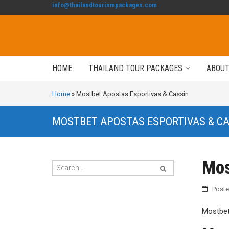
info@thailandtourismpackages.com
HOME
THAILAND TOUR PACKAGES
ABOUT
Home
»
Mostbet Apostas Esportivas & Cassin
MOSTBET APOSTAS ESPORTIVAS & C
Mos
Post
Mostbet