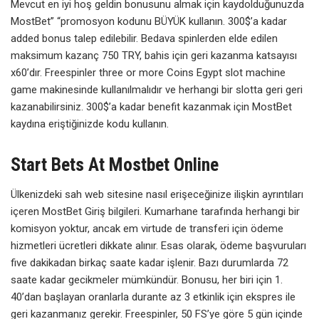
Mevcut en iyi hoş geldin bonusunu almak için kaydolduğunuzda
MostBet” “promosyon kodunu BÜYÜK kullanın. 300$’a kadar
added bonus talep edilebilir. Bedava spinlerden elde edilen
maksimum kazanç 750 TRY, bahis için geri kazanma katsayısı
x60’dır. Freespinler three or more Coins Egypt slot machine
game makinesinde kullanılmalıdır ve herhangi bir slotta geri geri
kazanabilirsiniz. 300$’a kadar benefit kazanmak için MostBet
kaydına eriştiğinizde kodu kullanın.
Start Bets At Mostbet Online
Ülkenizdeki sah web sitesine nasıl erişeceğinize ilişkin ayrıntıları
içeren MostBet Giriş bilgileri. Kumarhane tarafında herhangi bir
komisyon yoktur, ancak em virtude de transferi için ödeme
hizmetleri ücretleri dikkate alınır. Esas olarak, ödeme başvuruları
five dakikadan birkaç saate kadar işlenir. Bazı durumlarda 72
saate kadar gecikmeler mümkündür. Bonusu, her biri için 1.
40’dan başlayan oranlarla durante az 3 etkinlik için ekspres ile
geri kazanmanız gerekir. Freespinler, 50 FS’ye göre 5 gün içinde