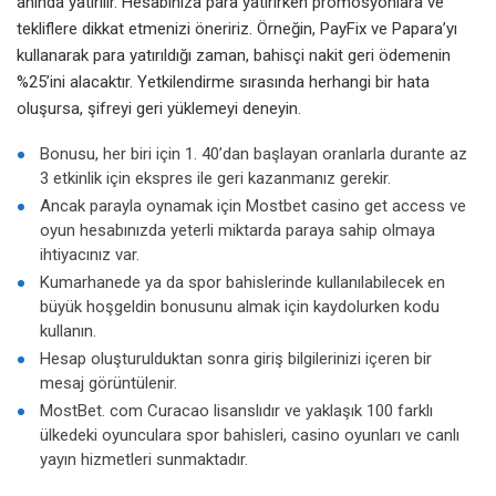
anında yatırılır. Hesabınıza para yatırırken promosyonlara ve
tekliflere dikkat etmenizi öneririz. Örneğin, PayFix ve Papara’yı
kullanarak para yatırıldığı zaman, bahisçi nakit geri ödemenin
%25’ini alacaktır. Yetkilendirme sırasında herhangi bir hata
oluşursa, şifreyi geri yüklemeyi deneyin.
Bonusu, her biri için 1. 40’dan başlayan oranlarla durante az
3 etkinlik için ekspres ile geri kazanmanız gerekir.
Ancak parayla oynamak için Mostbet casino get access ve
oyun hesabınızda yeterli miktarda paraya sahip olmaya
ihtiyacınız var.
Kumarhanede ya da spor bahislerinde kullanılabilecek en
büyük hoşgeldin bonusunu almak için kaydolurken kodu
kullanın.
Hesap oluşturulduktan sonra giriş bilgilerinizi içeren bir
mesaj görüntülenir.
MostBet. com Curacao lisanslıdır ve yaklaşık 100 farklı
ülkedeki oyunculara spor bahisleri, casino oyunları ve canlı
yayın hizmetleri sunmaktadır.