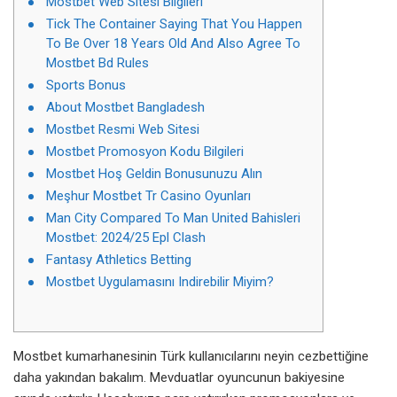
Mostbet Web Sitesi Bilgileri
Tick The Container Saying That You Happen
To Be Over 18 Years Old And Also Agree To
Mostbet Bd Rules
Sports Bonus
About Mostbet Bangladesh
Mostbet Resmi Web Sitesi
Mostbet Promosyon Kodu Bilgileri
Mostbet Hoş Geldin Bonusunuzu Alın
Meşhur Mostbet Tr Casino Oyunları
Man City Compared To Man United Bahisleri
Mostbet: 2024/25 Epl Clash
Fantasy Athletics Betting
Mostbet Uygulamasını Indirebilir Miyim?
Mostbet kumarhanesinin Türk kullanıcılarını neyin cezbettiğine
daha yakından bakalım. Mevduatlar oyuncunun bakiyesine