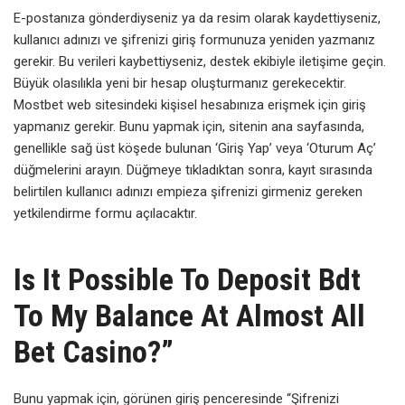
E-postanıza gönderdiyseniz ya da resim olarak kaydettiyseniz,
kullanıcı adınızı ve şifrenizi giriş formunuza yeniden yazmanız
gerekir. Bu verileri kaybettiyseniz, destek ekibiyle iletişime geçin.
Büyük olasılıkla yeni bir hesap oluşturmanız gerekecektir.
Mostbet web sitesindeki kişisel hesabınıza erişmek için giriş
yapmanız gerekir. Bunu yapmak için, sitenin ana sayfasında,
genellikle sağ üst köşede bulunan ‘Giriş Yap’ veya ‘Oturum Aç’
düğmelerini arayın. Düğmeye tıkladıktan sonra, kayıt sırasında
belirtilen kullanıcı adınızı empieza şifrenizi girmeniz gereken
yetkilendirme formu açılacaktır.
Is It Possible To Deposit Bdt
To My Balance At Almost All
Bet Casino?”
Bunu yapmak için, görünen giriş penceresinde “Şifrenizi