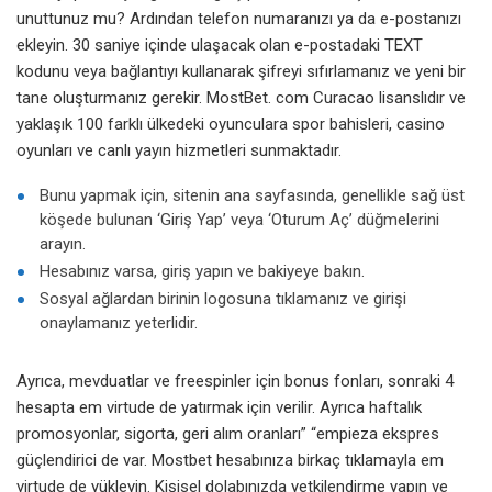
unuttunuz mu? Ardından telefon numaranızı ya da e-postanızı
ekleyin. 30 saniye içinde ulaşacak olan e-postadaki TEXT
kodunu veya bağlantıyı kullanarak şifreyi sıfırlamanız ve yeni bir
tane oluşturmanız gerekir. MostBet. com Curacao lisanslıdır ve
yaklaşık 100 farklı ülkedeki oyunculara spor bahisleri, casino
oyunları ve canlı yayın hizmetleri sunmaktadır.
Bunu yapmak için, sitenin ana sayfasında, genellikle sağ üst
köşede bulunan ‘Giriş Yap’ veya ‘Oturum Aç’ düğmelerini
arayın.
Hesabınız varsa, giriş yapın ve bakiyeye bakın.
Sosyal ağlardan birinin logosuna tıklamanız ve girişi
onaylamanız yeterlidir.
Ayrıca, mevduatlar ve freespinler için bonus fonları, sonraki 4
hesapta em virtude de yatırmak için verilir. Ayrıca haftalık
promosyonlar, sigorta, geri alım oranları” “empieza ekspres
güçlendirici de var. Mostbet hesabınıza birkaç tıklamayla em
virtude de yükleyin. Kişisel dolabınızda yetkilendirme yapın ve