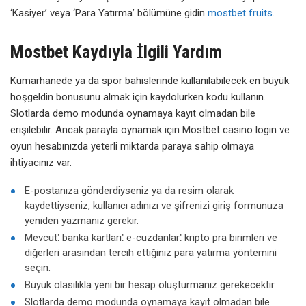
‘Kasiyer’ veya ‘Para Yatırma’ bölümüne gidin
mostbet fruits
.
Mostbet Kaydıyla İlgili Yardım
Kumarhanede ya da spor bahislerinde kullanılabilecek en büyük
hoşgeldin bonusunu almak için kaydolurken kodu kullanın.
Slotlarda demo modunda oynamaya kayıt olmadan bile
erişilebilir. Ancak parayla oynamak için Mostbet casino login ve
oyun hesabınızda yeterli miktarda paraya sahip olmaya
ihtiyacınız var.
E-postanıza gönderdiyseniz ya da resim olarak
kaydettiyseniz, kullanıcı adınızı ve şifrenizi giriş formunuza
yeniden yazmanız gerekir.
Mevcut⁚ banka kartları⁚ e-cüzdanlar⁚ kripto pra birimleri ve
diğerleri arasından tercih ettiğiniz para yatırma yöntemini
seçin.
Büyük olasılıkla yeni bir hesap oluşturmanız gerekecektir.
Slotlarda demo modunda oynamaya kayıt olmadan bile