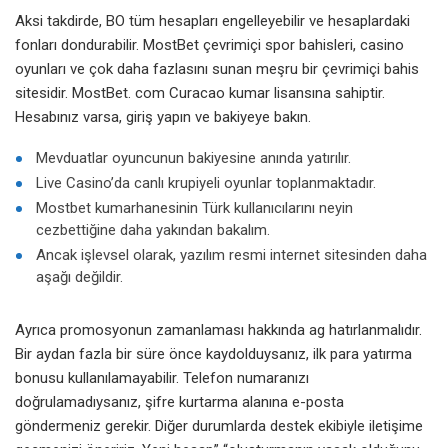
Aksi takdirde, BO tüm hesapları engelleyebilir ve hesaplardaki
fonları dondurabilir. MostBet çevrimiçi spor bahisleri, casino
oyunları ve çok daha fazlasını sunan meşru bir çevrimiçi bahis
sitesidir. MostBet. com Curacao kumar lisansına sahiptir.
Hesabınız varsa, giriş yapın ve bakiyeye bakın.
Mevduatlar oyuncunun bakiyesine anında yatırılır.
Live Casino’da canlı krupiyeli oyunlar toplanmaktadır.
Mostbet kumarhanesinin Türk kullanıcılarını neyin
cezbettiğine daha yakından bakalım.
Ancak işlevsel olarak, yazılım resmi internet sitesinden daha
aşağı değildir.
Ayrıca promosyonun zamanlaması hakkında ag hatırlanmalıdır.
Bir aydan fazla bir süre önce kaydolduysanız, ilk para yatırma
bonusu kullanılamayabilir. Telefon numaranızı
doğrulamadıysanız, şifre kurtarma alanına e-posta
göndermeniz gerekir. Diğer durumlarda destek ekibiyle iletişime