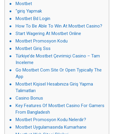
Mostbet
“giriş Yapmak
Mostbet Bd Login
How To Be Able To Win At Mostbet Casino?
Start Wagering At Mostbet Online
Mostbet Promosyon Kodu
Mostbet Giriş Sss
Türkiye’de Mostbet Çevrimiçi Casino – Tam
Inceleme
Go Mostbet Com Site Or Open Typically The
App
Mostbet Kişisel Hesabınıza Giriş Yapma
Talimatları
Casino Bonus
Key Features Of Mostbet Casino For Gamers
From Bangladesh
Mostbet Promosyon Kodu Nelerdir?
Mostbet Uygulamasında Kumarhane