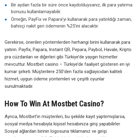
Bir aydan fazla bir süre önce kaydolduysanız, ilk para yatırma
bonusu kullanılamayabilir.
Örneğin, PayFix ve Papara’yı kullanarak para yatırıldığı zaman,
bahisçi nakit geri ödemenin %25’ini alacaktır.
Gerekirse, önerilen yöntemlerden herhangi birini kullanarak para
yatırın. Payfix, Papara, Instant QR, Pepara, Paybol, Havale, Kripto
pra cüzdanları ve diğerleri gibi Türkiye’de yaygın hizmetler
mevcuttur. Mostbet casino – Türkiye’de faaliyet gösteren en iyi
kumar şirketi. Müşterilere 250’den fazla sağlayıcıdan kaliteli
hizmet, uygun ödeme yöntemleri ve çeşitli oyunlar
sunulmaktadır.
How To Win At Mostbet Casino?
Ayrıca, Mostbet’in müşterileri, bu şekilde kayıt yaptırmışlarsa,
sosyal medya hesabıyla kişisel hesabınıza giriş yapabilirler.
Sosyal ağlardan birinin logosuna tıklamanız ve girişi