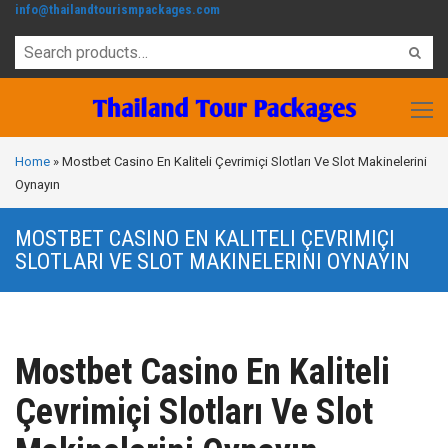
info@thailandtourismpackages.com
Home
»
Mostbet Casino En Kaliteli Çevrimiçi Slotları Ve Slot Makinelerini
Oynayın
MOSTBET CASINO EN KALITELI ÇEVRIMIÇI
SLOTLARI VE SLOT MAKINELERINI OYNAYIN
Mostbet Casino En Kaliteli
Çevrimiçi Slotları Ve Slot