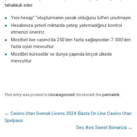
tahakkuk eder.
Yeni hesap” “oluşturmanın yasak olduğunu lütfen unutmayın.
Hesabınıza yeterli miktarda yatırıp yatırmadığınız kontrol
etmenizi öneririz.
Mostbet live casino’da 250’den fazla sağlayıcıdan 7. 000’den
fazla oyun mevcuttur.
MostBet küreseldir ve dünya çapında birçok ülkede
mevcuttur.
This entry was posted in
Uncategorized
. Bookmark the
permalink
.
←
Casino Utan Svensk Licens 2024: Bästa On Line Casino Utan
Spelpaus
Des Avis Sweet Bonanza
→