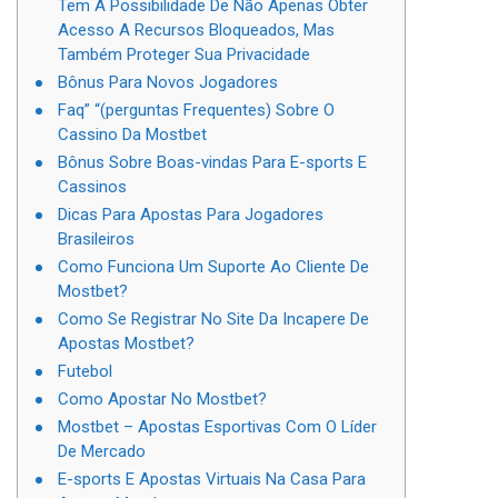
Tem A Possibilidade De Não Apenas Obter
Acesso A Recursos Bloqueados, Mas
Também Proteger Sua Privacidade
Bônus Para Novos Jogadores
Faq” “(perguntas Frequentes) Sobre O
Cassino Da Mostbet
Bônus Sobre Boas-vindas Para E-sports E
Cassinos
Dicas Para Apostas Para Jogadores
Brasileiros
Como Funciona Um Suporte Ao Cliente De
Mostbet?
Como Se Registrar No Site Da Incapere De
Apostas Mostbet?
Futebol
Como Apostar No Mostbet?
Mostbet – Apostas Esportivas Com O Líder
De Mercado
E-sports E Apostas Virtuais Na Casa Para