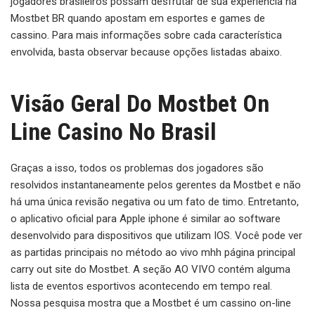
jogadores brasileiros possam desfrutar de sua experiência na
Mostbet BR quando apostam em esportes e games de
cassino. Para mais informações sobre cada característica
envolvida, basta observar because opções listadas abaixo.
Visão Geral Do Mostbet On
Line Casino No Brasil
Graças a isso, todos os problemas dos jogadores são
resolvidos instantaneamente pelos gerentes da Mostbet e não
há uma única revisão negativa ou um fato de timo. Entretanto,
o aplicativo oficial para Apple iphone é similar ao software
desenvolvido para dispositivos que utilizam IOS. Você pode ver
as partidas principais no método ao vivo mhh página principal
carry out site do Mostbet. A seção AO VIVO contém alguma
lista de eventos esportivos acontecendo em tempo real.
Nossa pesquisa mostra que a Mostbet é um cassino on-line