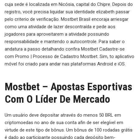
cuja sede é localizada em Nicósia, capital do Chipre. Depois do
registro, você precisa liquidar sua identidade elizabeth passar
pelo criterio de verificação. Mostbet Brasil encoraja arriesgar
como uma atividade de lazer descontraída e pede aos
jogadores para aproveitarem a atividade possuindo
responsabilidade e mantendo o autocontrole. Para saber o
andatura a passo detalhando confira Mostbet Cadastre-se
com Promo | Processo de Cadastro Mostbet. Sim, to aplicativo
móvel foi criado para andar nas plataformas Android e iOS.
Mostbet – Apostas Esportivas
Com O Líder De Mercado
Um usuário deve depositar através do menos 50 BRL em
criptomoedas no ano de sua conta afin de ser elegível em
virtude de este tipo de bônus. Um bônus de 100 rodadas grátis
é dado ao participante possuindo cada depósito bem-