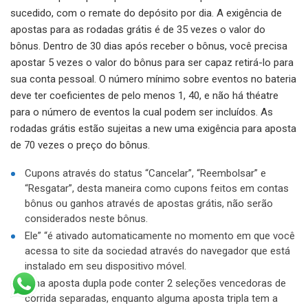
sucedido, com o remate do depósito por dia. A exigência de
apostas para as rodadas grátis é de 35 vezes o valor do
bônus. Dentro de 30 dias após receber o bônus, você precisa
apostar 5 vezes o valor do bônus para ser capaz retirá-lo para
sua conta pessoal. O número mínimo sobre eventos no bateria
deve ter coeficientes de pelo menos 1, 40, e não há théatre
para o número de eventos la cual podem ser incluídos. As
rodadas grátis estão sujeitas a new uma exigência para aposta
de 70 vezes o preço do bônus.
Cupons através do status “Cancelar”, “Reembolsar” e
“Resgatar”, desta maneira como cupons feitos em contas
bônus ou ganhos através de apostas grátis, não serão
considerados neste bônus.
Ele” “é ativado automaticamente no momento em que você
acessa to site da sociedad através do navegador que está
instalado em seu dispositivo móvel.
Uma aposta dupla pode conter 2 seleções vencedoras de
corrida separadas, enquanto alguma aposta tripla tem a