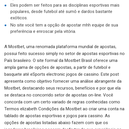
Eles podem ser feitos para as disciplinas esportivas mais
populares, desde futebol até sumô e dardos bastante
exóticos.
No site você tem a opção de apostar mhh equipe de sua
preferência e enroscar pela vitória.
A Mostbet, uma renomada plataforma mundial de apostas,
possui feito sucesso simply no setor de apostas esportivas no
País brasileiro. O site formal da Mostbet Brasil oferece uma
ampla gama de opções de apostas, a partir de futebol e
basquete até eSports electronic jogos de cassino. Este post
apresenta como objetivo fornecer uma análise abrangente da
Mostbet, destacando seus recursos, benefícios e por que ela
se destaca no concorrido setor de apostas on-line. Você
concorda com um certo variado de regras conhecidas como
Termos elizabeth Condições da Mostbet ao criar uma conta na
tablado de apostas esportivas e jogos para cassino. As
opções de apostas listadas abaixo fazem com que os