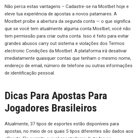
Não perca estas vantagens – Cadastre-se na Mostbet hoje e
eleve tua experiência de apostas a novos patamares. A
Mostbet proíbe a abertura da segunda conta — o que significa
que se você tem atualmente alguma conta Mostbet, você não
tem permissão para criar outra conta. Isso é feito para evitar
grandes abusos carry out sistema e violações dos Termos
electronic Condições da Mostbet. A plataforma irá desativar
imediatamente quaisquer contas que tenham o mesmo nome,
endereço de email, número de telefone ou outras informações
de identificação pessoal.
Dicas Para Apostas Para
Jogadores Brasileiros
Atualmente, 37 tipos de esportes estão disponíveis para
apostas, no meio de os quais 5 tipos diferentes são dados aos