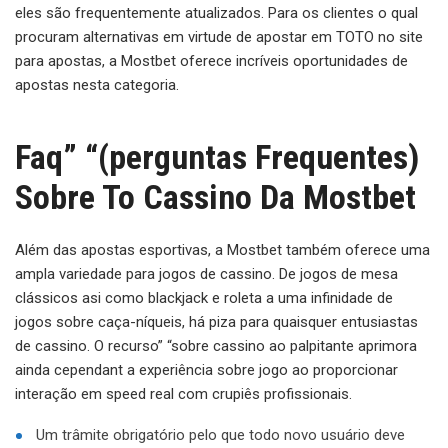
eles são frequentemente atualizados. Para os clientes o qual
procuram alternativas em virtude de apostar em TOTO no site
para apostas, a Mostbet oferece incríveis oportunidades de
apostas nesta categoria.
Faq” “(perguntas Frequentes)
Sobre To Cassino Da Mostbet
Além das apostas esportivas, a Mostbet também oferece uma
ampla variedade para jogos de cassino. De jogos de mesa
clássicos asi como blackjack e roleta a uma infinidade de
jogos sobre caça-níqueis, há piza para quaisquer entusiastas
de cassino. O recurso” “sobre cassino ao palpitante aprimora
ainda cependant a experiência sobre jogo ao proporcionar
interação em speed real com crupiês profissionais.
Um trâmite obrigatório pelo que todo novo usuário deve