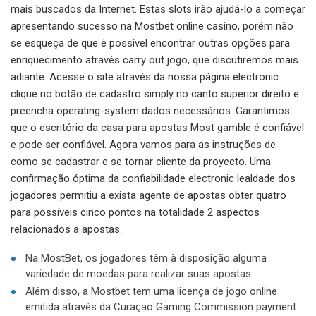
mais buscados da Internet. Estas slots irão ajudá-lo a começar
apresentando sucesso na Mostbet online casino, porém não
se esqueça de que é possível encontrar outras opções para
enriquecimento através carry out jogo, que discutiremos mais
adiante. Acesse o site através da nossa página electronic
clique no botão de cadastro simply no canto superior direito e
preencha operating-system dados necessários. Garantimos
que o escritório da casa para apostas Most gamble é confiável
e pode ser confiável. Agora vamos para as instruções de
como se cadastrar e se tornar cliente da proyecto. Uma
confirmação óptima da confiabilidade electronic lealdade dos
jogadores permitiu a exista agente de apostas obter quatro
para possíveis cinco pontos na totalidade 2 aspectos
relacionados a apostas.
Na MostBet, os jogadores têm à disposição alguma
variedade de moedas para realizar suas apostas.
Além disso, a Mostbet tem uma licença de jogo online
emitida através da Curaçao Gaming Commission payment.