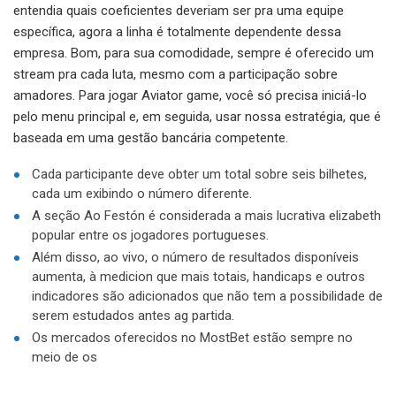
entendia quais coeficientes deveriam ser pra uma equipe
específica, agora a linha é totalmente dependente dessa
empresa. Bom, para sua comodidade, sempre é oferecido um
stream pra cada luta, mesmo com a participação sobre
amadores. Para jogar Aviator game, você só precisa iniciá-lo
pelo menu principal e, em seguida, usar nossa estratégia, que é
baseada em uma gestão bancária competente.
Cada participante deve obter um total sobre seis bilhetes,
cada um exibindo o número diferente.
A seção Ao Festón é considerada a mais lucrativa elizabeth
popular entre os jogadores portugueses.
Além disso, ao vivo, o número de resultados disponíveis
aumenta, à medicion que mais totais, handicaps e outros
indicadores são adicionados que não tem a possibilidade de
serem estudados antes ag partida.
Os mercados oferecidos no MostBet estão sempre no
meio de os