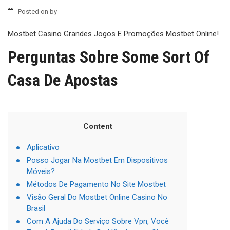
Posted on
by
Mostbet Casino Grandes Jogos E Promoções Mostbet Online!
Perguntas Sobre Some Sort Of
Casa De Apostas
Content
Aplicativo
Posso Jogar Na Mostbet Em Dispositivos
Móveis?
Métodos De Pagamento No Site Mostbet
Visão Geral Do Mostbet Online Casino No
Brasil
Com A Ajuda Do Serviço Sobre Vpn, Você