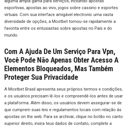
alguma ampla gama para serviços, incluindo apostas
esportivas, apostas ao vivo, jogos sobre cassino e esportes
virtuais. Com sua interface amigável electronic uma vasta
diversidade de opções, a Mostbet tornou-se rapidamente a
favorita entre os entusiastas sobre apostas no País e do
mundo.
Com A Ajuda De Um Serviço Para Vpn,
Você Pode Não Apenas Obter Acesso A
Elementos Bloqueados, Mas Também
Proteger Sua Privacidade
A Mostbet Brasil apresenta seus próprios termos e condições,
e os usuários precisam lê-los e compreendê-los antes de usar
a plataforma. Além disso, os usuários devem assegurar-se de
que cumprem suas leis e regulamentos locais com relação às
apostas on the web. Para se archivar, clique no botão no canto
superior direito, insira teus dados de contato, complete a