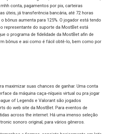
 mhh conta, pagamentos por pix, carteiras
s úteis, já transferência bancária, até 72 horas
, o bônus aumenta para 125%. O jogador está tendo
e o representante do suporte da MostBet está
e o programa de fidelidade da MostBet afin de
rm bônus e asi como é fácil obtê-lo, bem como por
ara maximizar suas chances de ganhar​. Uma conta
face da máquina caça-níqueis virtual ou pra jogar
eague of Legends e Valorant são jogados
ts do web site da MostBet. Para eventos de
rtidas across the internet. Há uma imenso seleção
ronic sonoro original, para vários gêneros.