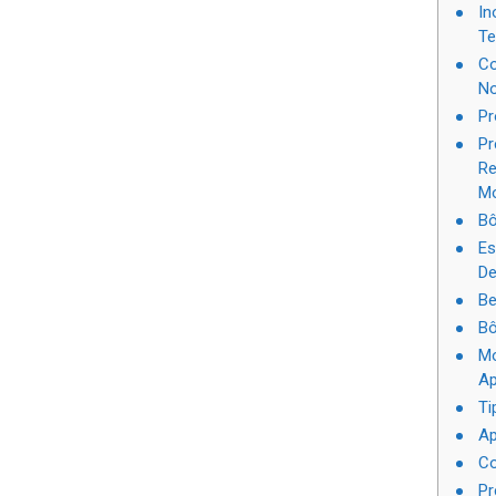
In
Te
Co
No
Pr
Pr
Re
Mo
Bô
Es
De
Be
Bô
Mo
Ap
Ti
Ap
Co
Pr