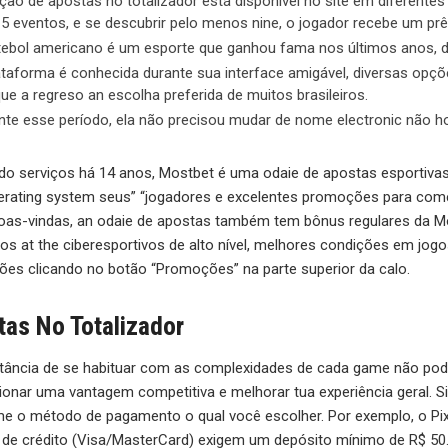
ção de apostas no totalizador está disponível no site em diferente
5 eventos, e se descubrir pelo menos nine, o jogador recebe um pr
tebol americano é um esporte que ganhou fama nos últimos anos, 
ataforma é conhecida durante sua interface amigável, diversas opç
ue a regreso an escolha preferida de muitos brasileiros.
nte esse período, ela não precisou mudar de nome electronic não h
do serviços há 14 anos, Mostbet é uma odaie de apostas esportiva
erating system seus” “jogadores e excelentes promoções para começ
oas-vindas, an odaie de apostas também tem bônus regulares da Mo
os at the ciberesportivos de alto nível, melhores condições em jogo
es clicando no botão “Promoções” na parte superior da calo.
tas No Totalizador
tância de se habituar com as complexidades de cada game não pod
ionar uma vantagem competitiva e melhorar tua experiência geral. Si
e o método de pagamento o qual você escolher. Por exemplo, o Pix
 de crédito (Visa/MasterCard) exigem um depósito mínimo de R$ 50