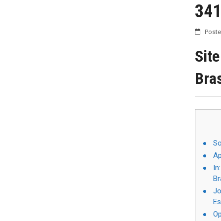
34
Post
Site
Bras
So
Ap
In
Br
Jo
Es
Op