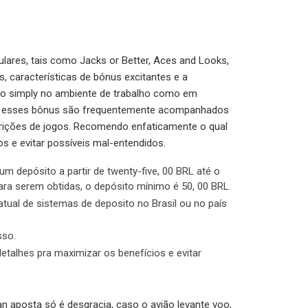
ares, tais como Jacks or Better, Aces and Looks,
, características de bónus excitantes e a
nto simply no ambiente de trabalho como em
al esses bônus são frequentemente acompanhados
trições de jogos. Recomendo enfaticamente o qual
s e evitar possíveis mal-entendidos.
m depósito a partir de twenty-five, 00 BRL até o
ara serem obtidas, o depósito mínimo é 50, 00 BRL.
atual de sistemas de deposito no Brasil ou no país
sso.
talhes pra maximizar os benefícios e evitar
 aposta só é desgracia, caso o avião levante voo,