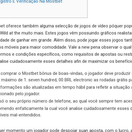
gistro E Verificação Na Mostbet
et oferece também alguma selecção de jogos de vídeo póquer popul
ild at the muito mais. Estes jogos vêm possuindo gráficos realistas
lidade de ganhar em grande. Além disso, pode jogar esses jogos ta
os móveis para maior comodidade. Vale a new pena observar o qu
ermos e condições específicos, como requisitos de apostas ou res
alise cuidadosamente esses detalhes afin de maximizar os benefício
 comprar o Mostbet bônus de boas-vindas, o jogador deve produzir u
r máximo de 1. seven hundred, 00 BRL electronic as rodadas grátis p
nformações são atualizadas em tempo hábil para refletir a situação 
cionado pelo jogador.
só o seu próprio número de telefone, ao qual você sempre tem ace
mendo enfaticamente la cual você analise cuidadosamente esses de
íveis mal-entendidos.
uer momento um jogador pode despojar suan aposta, com o lucro, an