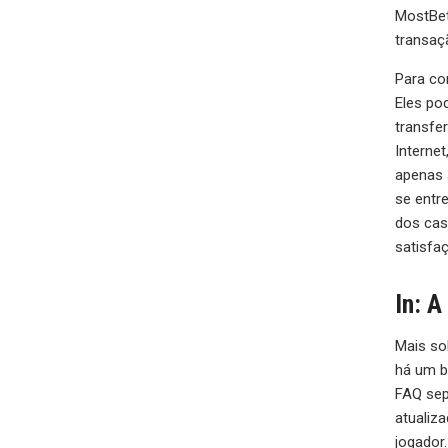
MostBet
transaç
Para co
Eles po
transfe
Interne
apenas 
se entr
dos cas
satisfa
In: A
Mais so
há um b
FAQ sep
atualiza
jogador.