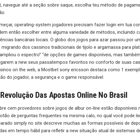
, navegue até a seção sobre saque, escolha teu método de pagament
ão.
meçar, operating-system jogadores precisam fazer login em tua co
dem então escolher entre alguma variedade de métodos, incluindo car
rências bancárias locais. O globo dos jogos para azar passou por
t, migrando dos cassinos tradicionais de tijolo e argamassa para pl
ampliou o espectro” “de opções de games disponíveis, mas também
egarem a new seus passatempos favoritos no conforto de suas casa
sinos on the web, a Mostbet sony ericsson destaca como 1 exemplo 
ção do jogador, a segurança e o game responsável.
 Revolução Das Apostas Online No Brasil
bre cem provedores sobre jogos de albur on-line estão disponíveis 
otão de perguntas frequentes na mesma calo, no qual você pode l
arado simply no site descreve muchas as formas possíveis de dep
das em tempo hábil para refletir a new situação atual de sistemas d