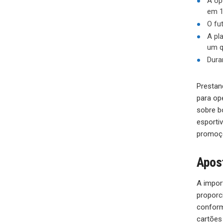
A op
em 1
O fu
A pl
um q
Dura
Prestan
para op
sobre b
esportiv
promoçõ
Apos
A impor
proporc
conform
cartões