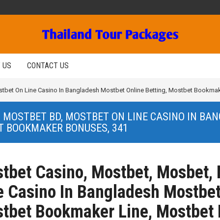
 US
CONTACT US
tbet On Line Casino In Bangladesh Mostbet Online Betting, Mostbet Bookma
 MOSTBET BD, MOSTBET ON LINE CASINO IN BA
T BOOKMAKER BONUSES, 341
tbet Casino, Mostbet, Mosbet,
e Casino In Bangladesh Mostbet
tbet Bookmaker Line, Mostbet