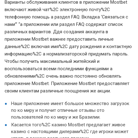
Варианты обслуживания клиентов в приложении Mostbet
включают живой чат%2C электронную почту%2C
телефонную помощь а раздел FAQ. Вкладка ‘Связаться с
нами’” “а приложении или раздел FAQ содержат список
различных вариантов. Ддя создания аккаунта в
приложении Mostbet важнее предоставить личные
данные%2C включая имя%2C дату рождения и контактную
информацию%2C а нормализаторской придумать пароль.
Чтобы получить максимальный житейский и
воспользоваться всеми последними функциями а
обновлениями%2C очень важно постоянно обновлять
приложение Mostbet. Приложение Mostbet предоставляет
своим клиентам различные поощрения же акции.
Наше приложение имеет большое множество загрузок
по ко миру и получит отличные отзывы ото
пользователей по ко миру и же Бразилии.
Касается того%2C казино Mostbet предлагает живое
казино с настоящими дилерами%2C где игроки может