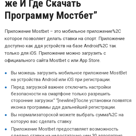
же И Где Скачать
Программу Мостбет”
Приложение Mostbet – это мобильное приложение%2C
которое позволяет делать ставки на спорт. Приложение
доступно как ддя устройств на базе Android%2C так
только для iOS. Приложение можно загрузить с
официального сайта Mostbet с или App Store.
Вы можешь загрузить мобильное приложение MostBet
на устройства Android или iOS при регистрации.
Перед загрузкой важнее отключить настройки
безопасности на смартфоне только разрешить
сторонние загрузки.” “[newline]После установки появятся
иконка программы ддя дальнейшей регистрации.
Вы нормализаторской можете выбрать сумма%2C на
которую вас сделать ставку.
Приложение Mostbet предоставляет возможность
сделано ставки на недостаточно чем 30 аллопатрия