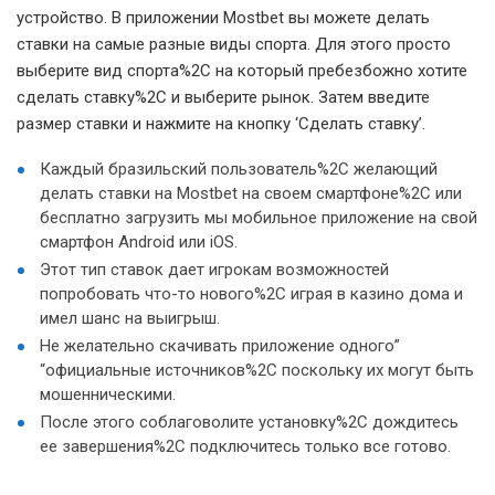
устройство. В приложении Mostbet вы можете делать
ставки на самые разные виды спорта. Для этого просто
выберите вид спорта%2C на который пребезбожно хотите
сделать ставку%2C и выберите рынок. Затем введите
размер ставки и нажмите на кнопку ‘Сделать ставку’.
Каждый бразильский пользователь%2C желающий
делать ставки на Mostbet на своем смартфоне%2C или
бесплатно загрузить мы мобильное приложение на свой
смартфон Android или iOS.
Этот тип ставок дает игрокам возможностей
попробовать что-то нового%2C играя в казино дома и
имел шанс на выигрыш.
Не желательно скачивать приложение одного”
“официальные источников%2C поскольку их могут быть
мошенническими.
После этого соблаговолите установку%2C дождитесь
ее завершения%2C подключитесь только все готово.