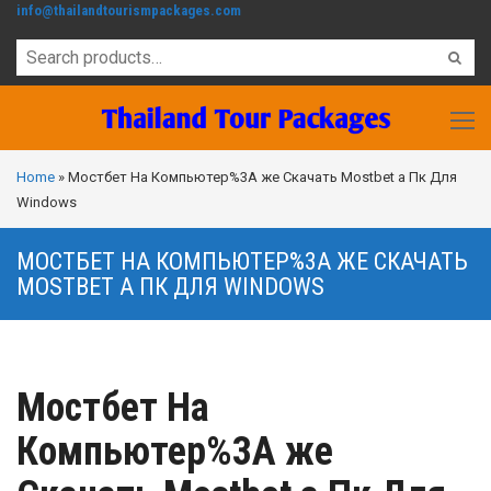
info@thailandtourismpackages.com
Home
»
Мостбет На Компьютер%3A же Скачать Mostbet а Пк Для
Windows
МОСТБЕТ НА КОМПЬЮТЕР%3A ЖЕ СКАЧАТЬ
MOSTBET А ПК ДЛЯ WINDOWS
Мостбет На
Компьютер%3A же