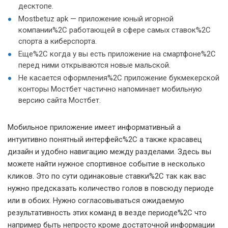
десктопе.
Mostbetuz apk — приложение юный игорной
компании%2C работающей в сфере самых ставок%2C
спорта а киберспорта.
Еще%2C когда у вы есть приложение на смартфоне%2C
перед ними открываются новые мальской.
Не касается оформления%2C приложение букмекерской
конторы Мостбет частично напоминает мобильную
версию сайта Мостбет.
Мобильное приложение имеет информативный а
интуитивно понятный интерфейс%2C а также красавец
дизайн и удобно навигацию между разделами. Здесь вы
можете найти нужное спортивное событие в несколько
кликов. Это по сути одинаковые ставки%2C так как вас
нужно предсказать количество голов в повсюду периоде
или в обоих. Нужно согласовываться ожидаемую
результативность этих команд в везде периоде%2C что
например быть непросто кроме достаточной информации