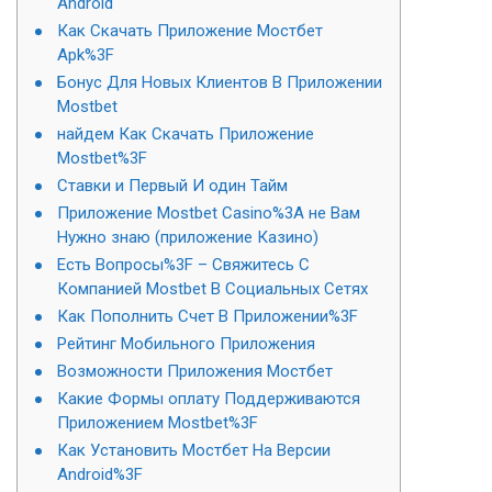
Android
Как Скачать Приложение Мостбет
Apk%3F
Бонус Для Новых Клиентов В Приложении
Mostbet
найдем Как Скачать Приложение
Mostbet%3F
Ставки и Первый И один Тайм
Приложение Mostbet Casino%3A не Вам
Нужно знаю (приложение Казино)
Есть Вопросы%3F – Свяжитесь С
Компанией Mostbet В Социальных Сетях
Как Пополнить Счет В Приложении%3F
Рейтинг Мобильного Приложения
Возможности Приложения Мостбет
Какие Формы оплату Поддерживаются
Приложением Mostbet%3F
Как Установить Мостбет На Версии
Android%3F