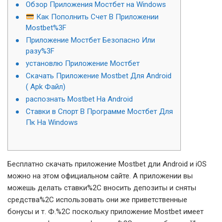
Обзор Приложения Мостбет на Windows
Как Пополнить Счет В Приложении
Mostbet%3F
Приложение Мостбет Безопасно Или
разу%3F
установлю Приложение Мостбет
Скачать Приложение Mostbet Для Android
( Apk Файл)
распознать Mostbet На Android
Ставки в Спорт В Программе Мостбет Для
Пк На Windows
Бесплатно скачать приложение Mostbet дли Android и iOS
можно на этом официальном сайте. А приложении вы
можешь делать ставки%2C вносить депозиты и сняты
средства%2C использовать они же приветственные
бонусы и т. Ф.%2C поскольку приложение Mostbet имеет