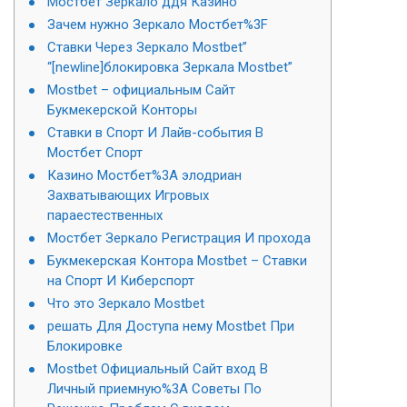
Мостбет Зеркало ддя Казино
Зачем нужно Зеркало Мостбет%3F
Ставки Через Зеркало Mostbet”
“[newline]блокировка Зеркала Mostbet”
Mostbet – официальным Сайт
Букмекерской Конторы
Ставки в Спорт И Лайв-события В
Мостбет Спорт
Казино Мостбет%3A элодриан
Захватывающих Игровых
параестественных
Мостбет Зеркало Регистрация И прохода
Букмекерская Контора Mostbet – Ставки
на Спорт И Киберспорт
Что это Зеркало Mostbet
решать Для Доступа нему Mostbet При
Блокировке
Mostbet Официальный Сайт вход В
Личный приемную%3A Советы По