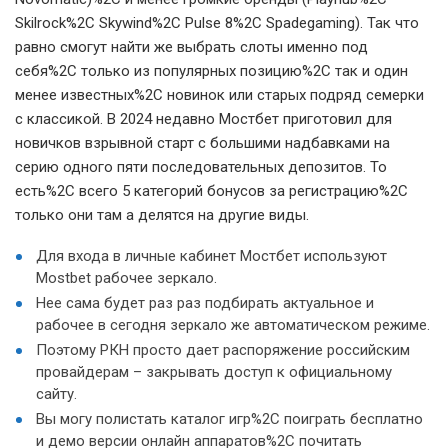
Skilrock%2C Skywind%2C Pulse 8%2C Spadegaming). Так что
равно смогут найти же выбрать слоты именно под
себя%2C только из популярных позицию%2C так и один
менее известных%2C новинок или старых подряд семерки
с классикой. В 2024 недавно Мостбет приготовил для
новичков взрывной старт с большими надбавками на
серию одного пяти последовательных депозитов. То
есть%2C всего 5 категорий бонусов за регистрацию%2C
только они там а делятся на другие виды.
Для входа в личные кабинет Мостбет используют
Mostbet рабочее зеркало.
Нее сама будет раз раз подбирать актуальное и
рабочее в сегодня зеркало же автоматическом режиме.
Поэтому РКН просто дает распоряжение российским
провайдерам – закрывать доступ к официальному
сайту.
Вы могу полистать каталог игр%2C поиграть бесплатно
и демо версии онлайн аппаратов%2C почитать