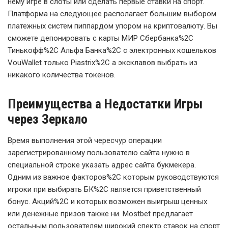
нему игре в слоты или сделать первые ставки на спорт.
Платформа на следующее располагает большим выбором
платежных систем пиппардом упором на криптовалюту. Вы
сможете депонировать с карты МИР Сбербанка%2C
Тинькофф%2C Альфа Банка%2C с электронных кошельков
VouWallet только Piastrix%2C а эксклавов выбрать из
никакого количества токенов.
Преимущества а Недостатки Игры
через Зеркало
Время выполнения этой чересчур операции
зарегистрированному пользователю сайта нужно в
специальной строке указать адрес сайта букмекера.
Одним из важное факторов%2C которым руководствуются
игроки при выбирать БК%2C является приветственный
бонус. Акций%2C и которых возможен выигрыш ценных
или денежные призов также ни. Mostbet предлагает
остальным пользователям широкий спектр ставок на спорт