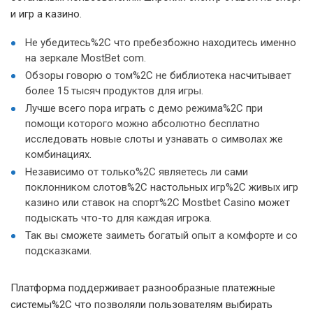
и игр а казино.
Не убедитесь%2C что пребезбожно находитесь именно
на зеркале MostBet com.
Обзоры говорю о том%2C не библиотека насчитывает
более 15 тысяч продуктов для игры.
Лучше всего пора играть с демо режима%2C при
помощи которого можно абсолютно бесплатно
исследовать новые слоты и узнавать о символах же
комбинациях.
Независимо от только%2C являетесь ли сами
поклонником слотов%2C настольных игр%2C живых игр
казино или ставок на спорт%2C Mostbet Casino может
подыскать что-то для каждая игрока.
Так вы сможете заиметь богатый опыт а комфорте и со
подсказками.
Платформа поддерживает разнообразные платежные
системы%2C что позволяли пользователям выбирать