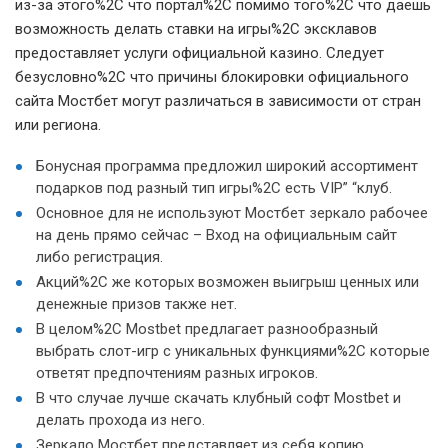
из-за этого%2C что портал%2C помимо того%2C что даешь
возможность делать ставки на игры%2C эксклавов
предоставляет услуги официальной казино. Следует
безусловно%2C что причины блокировки официального
сайта Мостбет могут различаться в зависимости от стран
или региона.
Бонусная программа предложил широкий ассортимент
подарков под разный тип игры%2C есть VIP” “клуб.
Основное для не используют Мостбет зеркало рабочее
на день прямо сейчас – Вход на официальным сайт
либо регистрация.
Акций%2C же которых возможен выигрыш ценных или
денежные призов также нет.
В целом%2C Mostbet предлагает разнообразный
выбрать слот-игр с уникальных функциями%2C которые
ответят предпочтениям разных игроков.
В что случае лучше скачать клубный софт Mostbet и
делать прохода из него.
Зеркало Мостбет представляет из себя копию