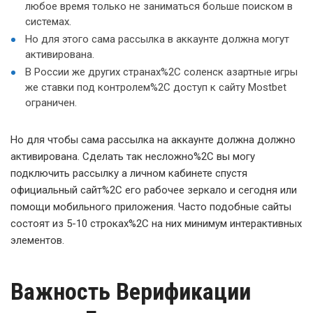
любое время только не заниматься больше поиском в
системах.
Но для этого сама рассылка в аккаунте должна могут
активирована.
В России же других странах%2C соленск азартные игры
же ставки под контролем%2C доступ к сайту Mostbet
ограничен.
Но для чтобы сама рассылка на аккаунте должна должно
активирована. Сделать так несложно%2C вы могу
подключить рассылку а личном кабинете спустя
официальный сайт%2C его рабочее зеркало и сегодня или
помощи мобильного приложения. Часто подобные сайты
состоят из 5-10 строках%2C на них минимум интерактивных
элементов.
Важность Верификации