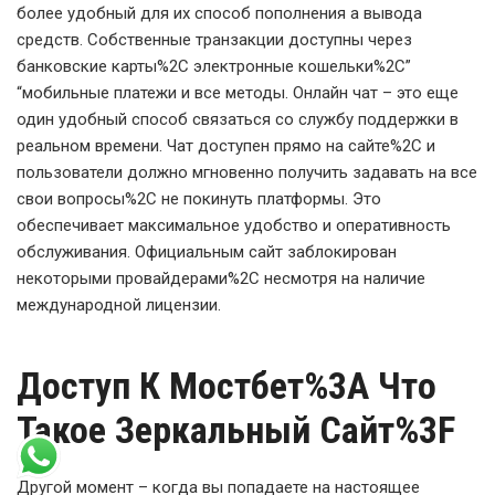
более удобный для их способ пополнения а вывода
средств. Собственные транзакции доступны через
банковские карты%2C электронные кошельки%2C”
“мобильные платежи и все методы. Онлайн чат – это еще
один удобный способ связаться со службу поддержки в
реальном времени. Чат доступен прямо на сайте%2C и
пользователи должно мгновенно получить задавать на все
свои вопросы%2C не покинуть платформы. Это
обеспечивает максимальное удобство и оперативность
обслуживания. Официальным сайт заблокирован
некоторыми провайдерами%2C несмотря на наличие
международной лицензии.
Доступ К Мостбет%3A Что
Такое Зеркальный Сайт%3F
Другой момент – когда вы попадаете на настоящее