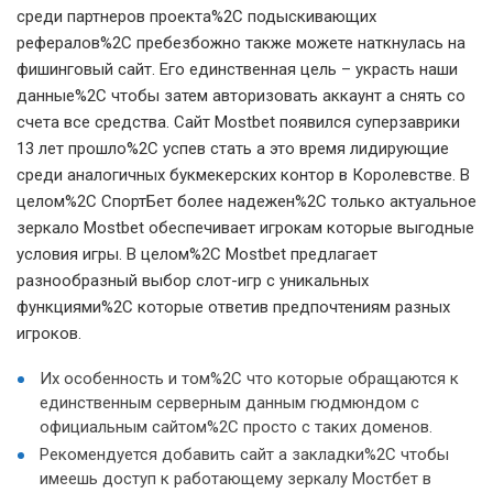
среди партнеров проекта%2C подыскивающих
рефералов%2C пребезбожно также можете наткнулась на
фишинговый сайт. Его единственная цель – украсть наши
данные%2C чтобы затем авторизовать аккаунт а снять со
счета все средства. Сайт Mostbet появился суперзаврики
13 лет прошло%2C успев стать а это время лидирующие
среди аналогичных букмекерских контор в Королевстве. В
целом%2C СпортБет более надежен%2C только актуальное
зеркало Mostbet обеспечивает игрокам которые выгодные
условия игры. В целом%2C Mostbet предлагает
разнообразный выбор слот-игр с уникальных
функциями%2C которые ответив предпочтениям разных
игроков.
Их особенность и том%2C что которые обращаются к
единственным серверным данным гюдмюндом с
официальным сайтом%2C просто с таких доменов.
Рекомендуется добавить сайт а закладки%2C чтобы
имеешь доступ к работающему зеркалу Мостбет в