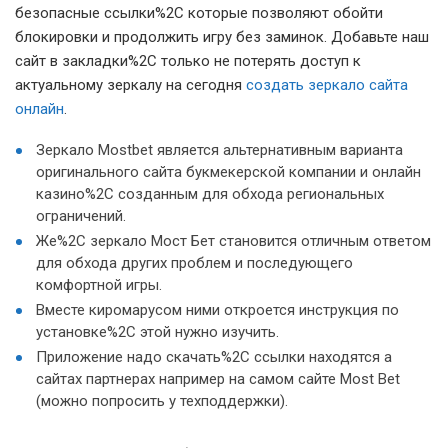
безопасные ссылки%2C которые позволяют обойти
блокировки и продолжить игру без заминок. Добавьте наш
сайт в закладки%2C только не потерять доступ к
актуальному зеркалу на сегодня
создать зеркало сайта
онлайн
.
Зеркало Mostbet является альтернативным варианта
оригинального сайта букмекерской компании и онлайн
казино%2C созданным для обхода региональных
ограничений.
Же%2C зеркало Мост Бет становится отличным ответом
для обхода других проблем и последующего
комфортной игры.
Вместе киромарусом ними откроется инструкция по
установке%2C этой нужно изучить.
Приложение надо скачать%2C ссылки находятся а
сайтах партнерах например на самом сайте Most Bet
(можно попросить у техподдержки).