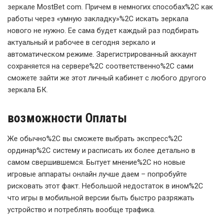
зеркале MostBet com. Причем в немногих способах%2C как
работы через «умную закладку»%2C искать зеркала
нового не нужно. Ее сама будет каждый раз подбирать
актуальный и рабочее в сегодня зеркало и
автоматическом режиме. Зарегистрированный аккаунт
сохраняется на сервере%2C соответственно%2C сами
сможете зайти же этот личный кабинет с любого другого
зеркала БК.
возможности Оплаты
Же обычно%2C вы сможете выбрать экспресс%2C
ординар%2C систему и расписать их более детально в
самом свершившемся. Бытует мнение%2C но новые
игровые аппараты онлайн лучше даем – попробуйте
рисковать этот факт. Небольшой недостаток в ином%2C
что игры в мобильной версии быть быстро разряжать
устройство и потреблять вообще трафика.