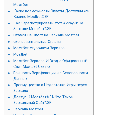
Мостбет
Какие возможности Оплаты Доступны же
Казино Mostbet%3F
Как Зарегистрировать этот Аккаунт На
Зеркале Мостбет%3F
Ставки На Спорт на Зеркале Mostbet
экспериентальные Оплаты
Мостбет стулочасы Зеркало
Mostbet
Мостбет Зеркало И Вход а Официальный
Сайт Mostbet Casino
Важность Верификации же Безопасности
Данных
Преимущества а Недостатки Игры через
Зеркало
Доступ К Мостбет%3A Что Такое
Зеркальный Сайт%3F
Зеркала Mostbet