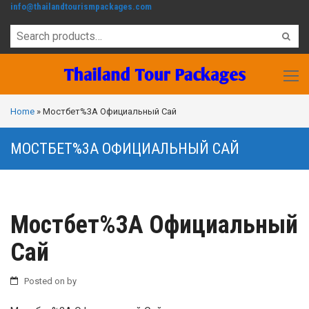
info@thailandtourismpackages.com
Home
»
Мостбет%3A Официальный Сай
МОСТБЕТ%3A ОФИЦИАЛЬНЫЙ САЙ
Мостбет%3A Официальный
Сай
Posted on
by