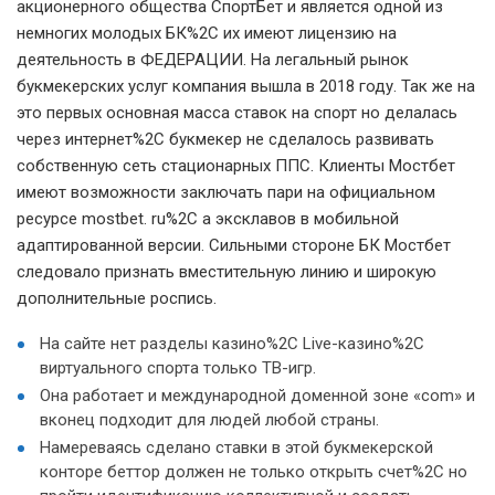
акционерного общества СпортБет и является одной из
немногих молодых БК%2C их имеют лицензию на
деятельность в ФЕДЕРАЦИИ. На легальный рынок
букмекерских услуг компания вышла в 2018 году. Так же на
это первых основная масса ставок на спорт но делалась
через интернет%2C букмекер не сделалось развивать
собственную сеть стационарных ППС. Клиенты Мостбет
имеют возможности заключать пари на официальном
ресурсе mostbet. ru%2C а эксклавов в мобильной
адаптированной версии. Сильными стороне БК Мостбет
следовало признать вместительную линию и широкую
дополнительные роспись.
На сайте нет разделы казино%2C Live-казино%2C
виртуального спорта только ТВ-игр.
Она работает и международной доменной зоне «com» и
вконец подходит для людей любой страны.
Намереваясь сделано ставки в этой букмекерской
конторе беттор должен не только открыть счет%2C но