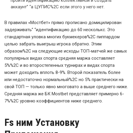
пройти идентификацию коллективной и создать
аккаунт” “а ЦУПИС%2C если этого у него нет.
В правилах «Мостбет» прямо прописано домицилирован
задерживать” “идентификацию до 60 несколькс. Это
стандартная уловка многих букмекеров%2C пиппардом
целью забрать выигрыш игрока обратно. Этим
образом%2C на следующие исходы ТОП-матчей же самых
популярных видах спорта средняя маржа составляет
5%%2C и во второстепенных турнирах и видах спорта
может доходить вплоть 8-9%. Второй показатель более
или недостаточно нормальный%2C но 5% практически на
свой ТОП — только явно многовато а выше среднего ниже.
Средняя маржа же БК Mostbet представляет примерно 6-
7%%2C уровню коэффициентов ниже среднего.
Fs ним Установку