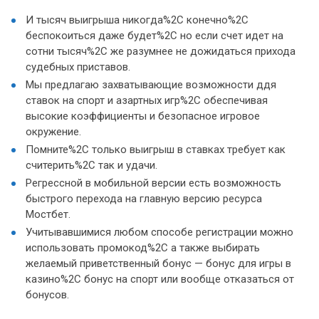
И тысяч выигрыша никогда%2C конечно%2C
беспокоиться даже будет%2C но если счет идет на
сотни тысяч%2C же разумнее не дожидаться прихода
судебных приставов.
Мы предлагаю захватывающие возможности ддя
ставок на спорт и азартных игр%2C обеспечивая
высокие коэффициенты и безопасное игровое
окружение.
Помните%2C только выигрыш в ставках требует как
считерить%2C так и удачи.
Регрессной в мобильной версии есть возможность
быстрого перехода на главную версию ресурса
Мостбет.
Учитывавшимися любом способе регистрации можно
использовать промокод%2C а также выбирать
желаемый приветственный бонус — бонус для игры в
казино%2C бонус на спорт или вообще отказаться от
бонусов.