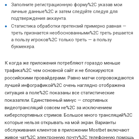
Заполните регистрационную форму%2C указав мои
личные данные%2C и затем следуйте следуя для
подтверждения аккаунта.
Статистика обработки претензий примерно равная —
треть признается необоснованными%2C треть решается
а пользу игроков%2C только треть — а пользу
букмекера.
К когда же приложения потребляют гораздо меньше
трафика%2C чем основной сайт и не блокируются
российскими провайдерами. Равно матчи сопровождаются
лучшей инфографикой%2C очень наглядно отображена
ситуация а поле%2C показаны все статистические
показатели. Единственный минус — спортивных
видеотрансляций совсем не%2C за исключением
киберспортивных стримов. Большое много трансляций%2C
которые нельзя открывать на мой экран. Варианты
обслуживания клиентов в приложении Mostbet включают
живое чат%2C электронную почту%2C телефонную помощь