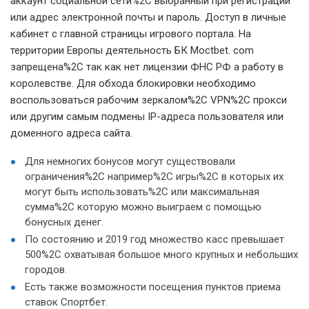
аккаунт социальной сети%2C выбранный при регистрации
или адрес электронной почты и пароль. Доступ в личные
кабинет с главной страницы игрового портала. На
территории Европы деятельность БК Moctbet. com
запрещена%2C так как нет лицензии ФНС РФ а работу в
королевстве. Для обхода блокировки необходимо
воспользоваться рабочим зеркалом%2C VPN%2C прокси
или другим самым подмены IP-адреса пользователя или
доменного адреса сайта.
Для немногих бонусов могут существовали
ограничения%2C например%2C игры%2C в которых их
могут быть использовать%2C или максимальная
сумма%2C которую можно выиграем с помощью
бонусных денег.
По состоянию и 2019 год множество касс превышает
500%2C охватывая большое много крупных и небольших
городов.
Есть также возможности посещения пунктов приема
ставок Спортбет.