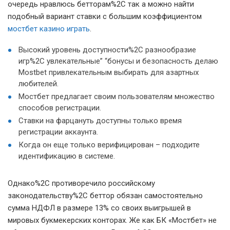
очередь нравлюсь бетторам%2C так а можно найти
подобный вариант ставки с большим коэффициентом
мостбет казино играть
.
Высокий уровень доступности%2C разнообразие
игр%2C увлекательные” “бонусы и безопасность делаю
Mostbet привлекательным выбирать для азартных
любителей.
Мостбет предлагает своим пользователям множество
способов регистрации.
Ставки на фарцануть доступны только время
регистрации аккаунта.
Когда он еще только верифицирован – подходите
идентификацию в системе.
Однако%2C противоречило российскому
законодательству%2C беттор обязан самостоятельно
сумма НДФЛ в размере 13% со своих выигрышей в
мировых букмекерских конторах. Же как БК «Мостбет» не