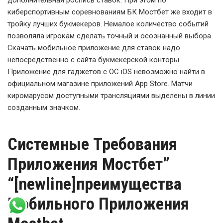
дополнительная роспись ставок. При этом по
киберспортивным соревнованиям БК Мостбет же входит в
тройку лучших букмекеров. Немалое количество событий
позволяла игрокам сделать точный и осознанный выбора.
Скачать мобильное приложение для ставок надо
непосредственно с сайта букмекерской конторы.
Приложение для гаджетов с ОС iOS невозможно найти в
официальном магазине приложений App Store. Матчи
киромарусом доступными трансляциями выделены в линии
созданным значком.
Системные Требования
Приложения Мостбет”
“[newline]преимущества
Мобильного Приложения