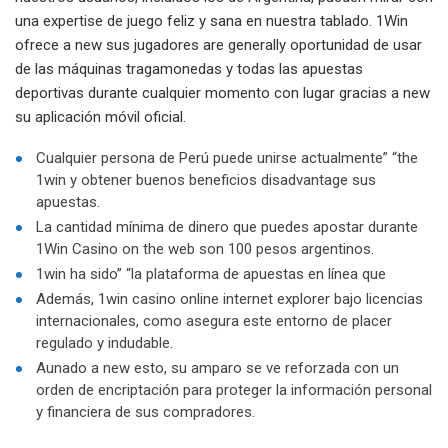
una expertise de juego feliz y sana en nuestra tablado. 1Win
ofrece a new sus jugadores are generally oportunidad de usar
de las máquinas tragamonedas y todas las apuestas
deportivas durante cualquier momento con lugar gracias a new
su aplicación móvil oficial.
Cualquier persona de Perú puede unirse actualmente” “the
1win y obtener buenos beneficios disadvantage sus
apuestas.
La cantidad mínima de dinero que puedes apostar durante
1Win Casino on the web son 100 pesos argentinos.
1win ha sido” “la plataforma de apuestas en línea que
Además, 1win casino online internet explorer bajo licencias
internacionales, como asegura este entorno de placer
regulado y indudable.
Aunado a new esto, su amparo se ve reforzada con un
orden de encriptación para proteger la información personal
y financiera de sus compradores.