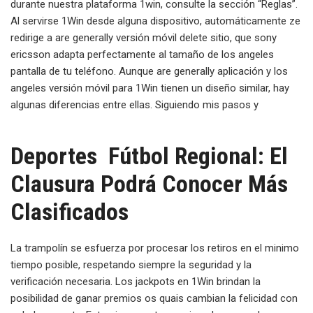
durante nuestra plataforma 1win, consulte la sección “Reglas”.
Al servirse 1Win desde alguna dispositivo, automáticamente ze
redirige a are generally versión móvil delete sitio, que sony
ericsson adapta perfectamente al tamaño de los angeles
pantalla de tu teléfono. Aunque are generally aplicación y los
angeles versión móvil para 1Win tienen un diseño similar, hay
algunas diferencias entre ellas. Siguiendo mis pasos y
Deportes Fútbol Regional: El
Clausura Podrá Conocer Más
Clasificados
La trampolín se esfuerza por procesar los retiros en el minimo
tiempo posible, respetando siempre la seguridad y la
verificación necesaria. Los jackpots en 1Win brindan la
posibilidad de ganar premios os quais cambian la felicidad con