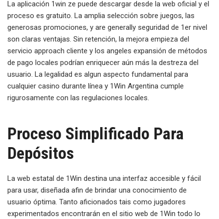
La aplicación 1win ze puede descargar desde la web oficial y el
proceso es gratuito. La amplia selección sobre juegos, las
generosas promociones, y are generally seguridad de 1er nivel
son claras ventajas. Sin retención, la mejora empieza del
servicio approach cliente y los angeles expansión de métodos
de pago locales podrían enriquecer aún más la destreza del
usuario. La legalidad es algun aspecto fundamental para
cualquier casino durante línea y 1Win Argentina cumple
rigurosamente con las regulaciones locales.
Proceso Simplificado Para
Depósitos
La web estatal de 1Win destina una interfaz accesible y fácil
para usar, diseñada afin de brindar una conocimiento de
usuario óptima. Tanto aficionados tais como jugadores
experimentados encontrarán en el sitio web de 1Win todo lo