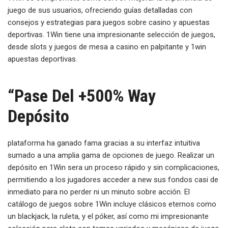
juego de sus usuarios, ofreciendo guías detalladas con
consejos y estrategias para juegos sobre casino y apuestas
deportivas. 1Win tiene una impresionante selección de juegos,
desde slots y juegos de mesa a casino en palpitante y 1win
apuestas deportivas.
“Pase Del +500% Way
Depósito
plataforma ha ganado fama gracias a su interfaz intuitiva
sumado a una amplia gama de opciones de juego. Realizar un
depósito en 1Win sera un proceso rápido y sin complicaciones,
permitiendo a los jugadores acceder a new sus fondos casi de
inmediato para no perder ni un minuto sobre acción. El
catálogo de juegos sobre 1Win incluye clásicos eternos como
un blackjack, la ruleta, y el póker, así como mi impresionante