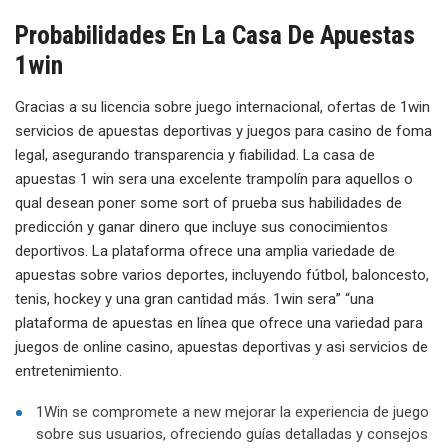
Probabilidades En La Casa De Apuestas
1win
Gracias a su licencia sobre juego internacional, ofertas de 1win
servicios de apuestas deportivas y juegos para casino de foma
legal, asegurando transparencia y fiabilidad. La casa de
apuestas 1 win sera una excelente trampolín para aquellos o
qual desean poner some sort of prueba sus habilidades de
predicción y ganar dinero que incluye sus conocimientos
deportivos. La plataforma ofrece una amplia variedade de
apuestas sobre varios deportes, incluyendo fútbol, baloncesto,
tenis, hockey y una gran cantidad más. 1win sera” “una
plataforma de apuestas en línea que ofrece una variedad para
juegos de online casino, apuestas deportivas y asi servicios de
entretenimiento.
1Win se compromete a new mejorar la experiencia de juego
sobre sus usuarios, ofreciendo guías detalladas y consejos