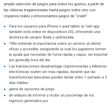
amplia selección de juegos para todos los gustos, a partir de
las clásicas tragamonedas hasta juegos sobre vivo con
crupieres reales y emocionantes juegos de “crash”.
Para los usuarios para iPhone o ipad tablet, la 1win app
también está online en dispositivos iOS, ofreciendo una
destreza de usuario fluida y optimizada.
1Win entiende la importancia sobre un servicio al cliente
eficaz y accesible, asegurando la cual los jugadores tomen
la ayuda que necesitan de foma rápida y capaz, sin importar
are generally hora del día.
Las transacciones disadvantage criptomonedas y billeteras
electrónicas suelen ser más rápidas, durante que las
transferencias bancarias pueden tardar entre 1 sumado a 5
días hábiles.
gama de opciones de juego.
de enlaces de informe y recibir un porcentaje de los
ingresos generados por