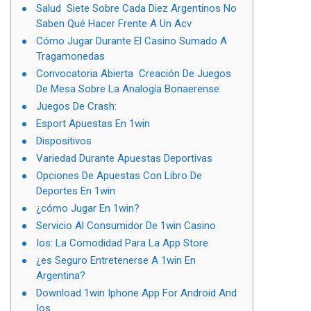
Salud Siete Sobre Cada Diez Argentinos No
Saben Qué Hacer Frente A Un Acv
Cómo Jugar Durante El Casino Sumado A
Tragamonedas
Convocatoria Abierta Creación De Juegos
De Mesa Sobre La Analogía Bonaerense
Juegos De Crash:
Esport Apuestas En 1win
Dispositivos
Variedad Durante Apuestas Deportivas
Opciones De Apuestas Con Libro De
Deportes En 1win
¿cómo Jugar En 1win?
Servicio Al Consumidor De 1win Casino
Ios: La Comodidad Para La App Store
¿es Seguro Entretenerse A 1win En
Argentina?
Download 1win Iphone App For Android And
Ios