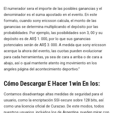
El numerador sera el importe de las posibles ganancias y el
denominador es el suma apostado en el evento. En este
formato, cuando sony ericsson calcula, el monto de las
ganancias se determina multiplicando el depósito por las
probabilidades. Por ejemplo, las posibilidades son 3, 00 y su
depósito es de AR$ 1. 000, por lo que sus ganancias
potenciales serán de AR$ 3. 000. A medida que sony ericsson
acerque la ahora del evento, las cuotas pueden evolucionar
para cada herramientas, ya sea de cara a arriba o de cara a
abajo, así o qual mantente atento ing movimiento en los
angeles página del acontecimiento deportivo.”
Cómo Descargar E Hacer 1win En Ios:
Contamos disadvantage altas medidas de seguridad para el
usuario, como la encriptación SSl-secure sobre 128 bits, así
como una licencia oficial de Curazao. De este modos, todos
nuestros usuarios, incluidos los de Argentina, pueden mirar con