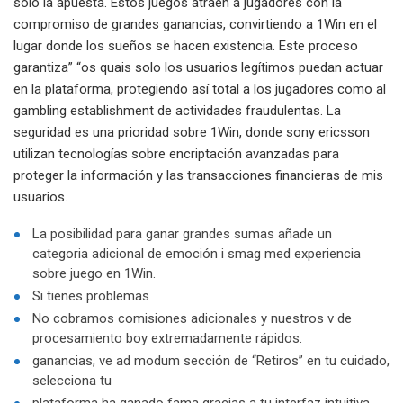
solo la apuesta. Estos juegos atraen a jugadores con la
compromiso de grandes ganancias, convirtiendo a 1Win en el
lugar donde los sueños se hacen existencia. Este proceso
garantiza” “os quais solo los usuarios legítimos puedan actuar
en la plataforma, protegiendo así total a los jugadores como al
gambling establishment de actividades fraudulentas. La
seguridad es una prioridad sobre 1Win, donde sony ericsson
utilizan tecnologías sobre encriptación avanzadas para
proteger la información y las transacciones financieras de mis
usuarios.
La posibilidad para ganar grandes sumas añade un
categoria adicional de emoción i smag med experiencia
sobre juego en 1Win.
Si tienes problemas
No cobramos comisiones adicionales y nuestros v de
procesamiento boy extremadamente rápidos.
ganancias, ve ad modum sección de “Retiros” en tu cuidado,
selecciona tu