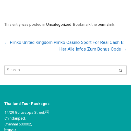
This entry was posted in
Uncategorized
. Bookmark the
permalink
.
←
Plinko United Kingdom Plinko Casino Sport For Real Cash £
Hier Alle Infos Zum Bonus Code
→
Thailand Tour Packages
14/29 Guruvappa Street,
Chindariped,
Chennai 600002,
India.