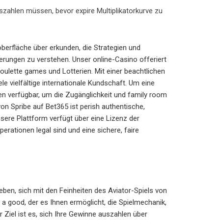
uszahlen müssen, bevor expire Multiplikatorkurve zu
oberfläche über erkunden, die Strategien und
erungen zu verstehen. Unser online-Casino offeriert
 roulette games und Lotterien. Mit einer beachtlichen
le vielfältige internationale Kundschaft. Um eine
en verfügbar, um die Zugänglichkeit und family room
n Spribe auf Bet365 ist perish authentische,
sere Plattform verfügt über eine Lizenz der
erationen legal sind und eine sichere, faire
geben, sich mit den Feinheiten des Aviator-Spiels von
 good, der es Ihnen ermöglicht, die Spielmechanik,
 Ziel ist es, sich Ihre Gewinne auszahlen über