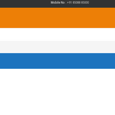
Mobile No :
+91 85088 85000