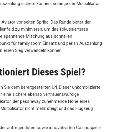
uszahlung sichern können, solange der Multiplikator
e Aviator vonseiten Spribe. Das Runde bietet den
dienfeld zu minimieren, um das fokussierteres
 eine spannende Mischung aus schnellen
punkt für family room Einsatz und perish Auszahlung
 in einen Sieg verwandeln können.
ioniert Dieses Spiel?
n Sie dem bereitgestellten Url. Dieser unkomplizierte
für eine sichere ebenso vertrauenswürdige
plikator, der pass away zunehmende Höhe eines
r Multiplikator nicht mehr steigt und das Flugzeug
s der aufregendsten sowie innovativsten Casinospiele