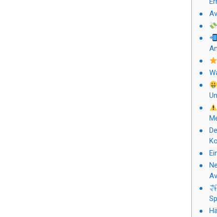
Er
Av
An
Wa
Un
Me
De
Ko
Ei
Ne
Av
Sp
Hä