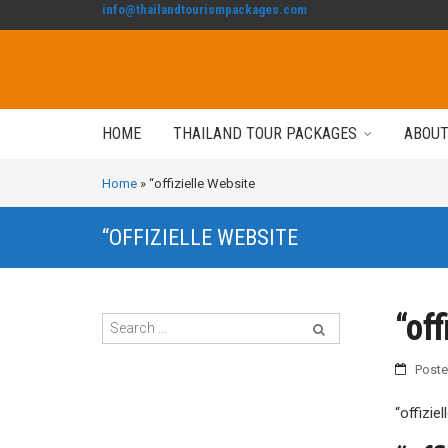
info@thailandtourismpackages.com
HOME
THAILAND TOUR PACKAGES
ABOUT
Home
»
“offizielle Website
“OFFIZIELLE WEBSITE
“of
Post
“offizie