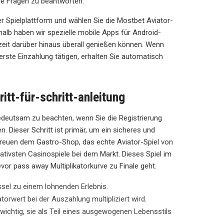
re Fragen zu beantworten.
 Spielplattform und wählen Sie die Mostbet Aviator-
shalb haben wir spezielle mobile Apps für Android-
zeit darüber hinaus überall genießen können. Wenn
erste Einzahlung tätigen, erhalten Sie automatisch
itt-für-schritt-anleitung
deutsam zu beachten, wenn Sie die Registrierung
 Dieser Schritt ist primär, um ein sicheres und
r freuen dem Gastro-Shop, das echte Aviator-Spiel von
ativsten Casinospiele bei dem Markt. Dieses Spiel im
evor pass away Multiplikatorkurve zu Finale geht.
sel zu einem lohnenden Erlebnis.
rwert bei der Auszahlung multipliziert wird.
 wichtig, sie als Teil eines ausgewogenen Lebensstils